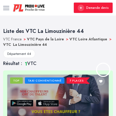
Demande devis
Liste des VTC La Limouzinière 44
VTC France
>
VTC Pays de la Loire
>
VTC Loire Atlantique
>
VTC La Limouzinière 44
Département 44
Résultat :
VTC
1
TOP
TAXI CONVENTIONNÉ
7 PLACES