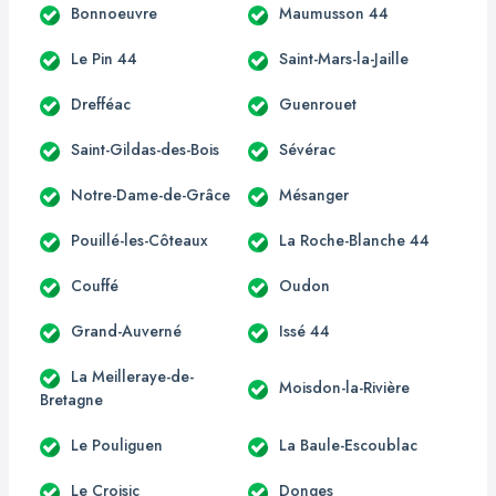
Bonnoeuvre
Maumusson 44
Le Pin 44
Saint-Mars-la-Jaille
Drefféac
Guenrouet
Saint-Gildas-des-Bois
Sévérac
Notre-Dame-de-Grâce
Mésanger
Pouillé-les-Côteaux
La Roche-Blanche 44
Couffé
Oudon
Grand-Auverné
Issé 44
La Meilleraye-de-
Moisdon-la-Rivière
Bretagne
Le Pouliguen
La Baule-Escoublac
Le Croisic
Donges