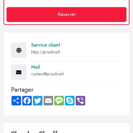
Réserver
Service client
https://proxilive.fr
Mail
contact@proxilive.fr
Partager
Share
Facebook
Twitter
Email
Message
Skype
Viber