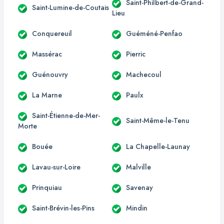
Saint-Philbert-de-Grand-
Saint-Lumine-de-Coutais
Lieu
Conquereuil
Guéméné-Penfao
Massérac
Pierric
Guénouvry
Machecoul
La Marne
Paulx
Saint-Étienne-de-Mer-
Saint-Même-le-Tenu
Morte
Bouée
La Chapelle-Launay
Lavau-sur-Loire
Malville
Prinquiau
Savenay
Saint-Brévin-les-Pins
Mindin