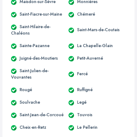
Maisdon-sur-Sèvre
Monnières
Saint-Fiacre-sur-Maine
Chémeré
Saint-Hilaire-de-
Saint-Mars-de-Coutais
Chaléons
Sainte-Pazanne
La Chapelle-Glain
Juigné-des-Moutiers
Petit-Auverné
Saint-Julien-de-
Fercé
Vouvantes
Rougé
Ruffigné
Soulvache
Legé
Saint-Jean-de-Corcoué
Touvois
Cheix-en-Retz
Le Pellerin