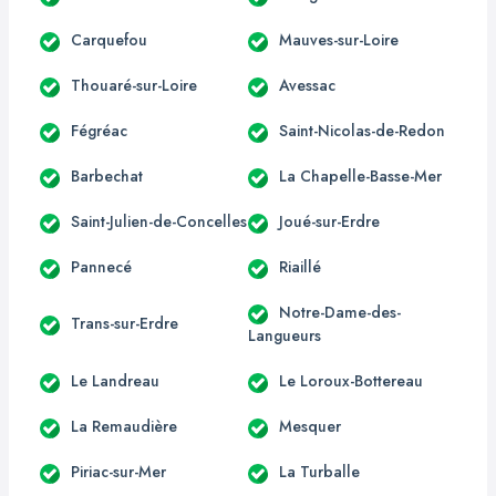
Carquefou
Mauves-sur-Loire
Thouaré-sur-Loire
Avessac
Fégréac
Saint-Nicolas-de-Redon
Barbechat
La Chapelle-Basse-Mer
Saint-Julien-de-Concelles
Joué-sur-Erdre
Pannecé
Riaillé
Notre-Dame-des-
Trans-sur-Erdre
Langueurs
Le Landreau
Le Loroux-Bottereau
La Remaudière
Mesquer
Piriac-sur-Mer
La Turballe