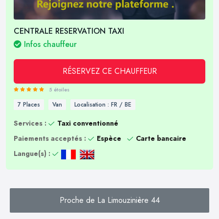
CENTRALE RESERVATION TAXI
Infos chauffeur
RÉSERVEZ CE CHAUFFEUR
5 étoiles
7 Places
Van
Localisation : FR / BE
Services :
Taxi conventionné
Paiements acceptés :
Espèce
Carte bancaire
Langue(s) :
Proche de La Limouzinière 44