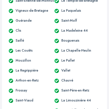
Saint-Étienne-de-Montluc
Le Temple-de-Bretagne
Vigneux-de-Bretagne
La Paquelais
Guérande
Saint-Molf
Clis
La Madeleine 44
Saillé
Bouguenais
Les Couêts
La Chapelle-Heulin
Mouzillon
Le Pallet
La Regrippière
Vallet
Arthon-en-Retz
Chauvé
Frossay
Saint-Père-en-Retz
Saint-Viaud
La Limouzinière 44