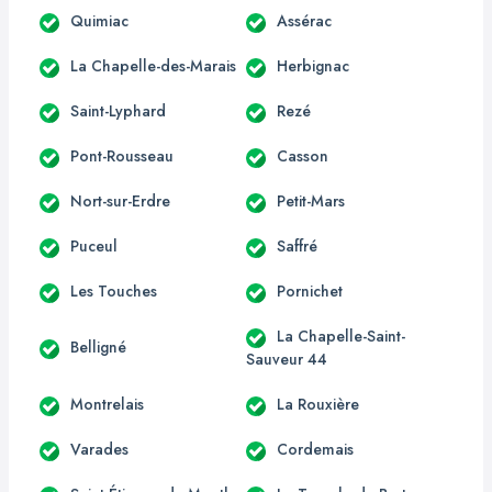
Quimiac
Assérac
La Chapelle-des-Marais
Herbignac
Saint-Lyphard
Rezé
Pont-Rousseau
Casson
Nort-sur-Erdre
Petit-Mars
Puceul
Saffré
Les Touches
Pornichet
La Chapelle-Saint-
Belligné
Sauveur 44
Montrelais
La Rouxière
Varades
Cordemais