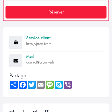
Réserver
Service client
https://proxilive.fr
Mail
contact@proxilive.fr
Partager
Share
Facebook
Twitter
Email
Message
Skype
Viber