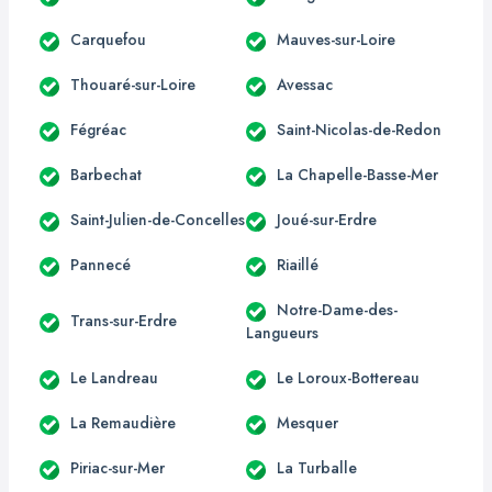
Carquefou
Mauves-sur-Loire
Thouaré-sur-Loire
Avessac
Fégréac
Saint-Nicolas-de-Redon
Barbechat
La Chapelle-Basse-Mer
Saint-Julien-de-Concelles
Joué-sur-Erdre
Pannecé
Riaillé
Notre-Dame-des-
Trans-sur-Erdre
Langueurs
Le Landreau
Le Loroux-Bottereau
La Remaudière
Mesquer
Piriac-sur-Mer
La Turballe