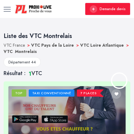
Demande devis
Liste des VTC Montrelais
VTC France
>
VTC Pays de la Loire
>
VTC Loire Atlantique
>
VTC Montrelais
Département 44
Résultat :
VTC
1
TOP
TAXI CONVENTIONNÉ
7 PLACES