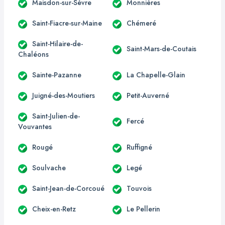
Maisdon-sur-Sèvre
Monnières
Saint-Fiacre-sur-Maine
Chémeré
Saint-Hilaire-de-
Saint-Mars-de-Coutais
Chaléons
Sainte-Pazanne
La Chapelle-Glain
Juigné-des-Moutiers
Petit-Auverné
Saint-Julien-de-
Fercé
Vouvantes
Rougé
Ruffigné
Soulvache
Legé
Saint-Jean-de-Corcoué
Touvois
Cheix-en-Retz
Le Pellerin