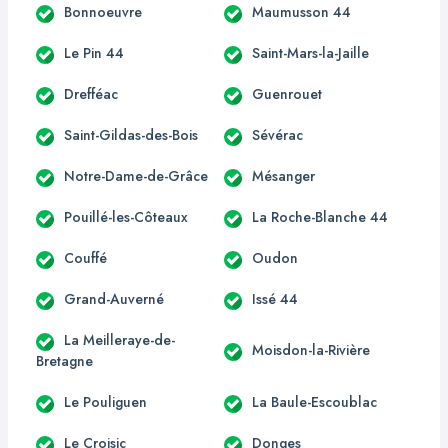
Bonnoeuvre
Maumusson 44
Le Pin 44
Saint-Mars-la-Jaille
Drefféac
Guenrouet
Saint-Gildas-des-Bois
Sévérac
Notre-Dame-de-Grâce
Mésanger
Pouillé-les-Côteaux
La Roche-Blanche 44
Couffé
Oudon
Grand-Auverné
Issé 44
La Meilleraye-de-
Moisdon-la-Rivière
Bretagne
Le Pouliguen
La Baule-Escoublac
Le Croisic
Donges