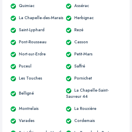
Quimiac
Assérac
La Chapelle-des-Marais
Herbignac
Saint-Lyphard
Rezé
Pont-Rousseau
Casson
Nort-sur-Erdre
Petit-Mars
Puceul
Saffré
Les Touches
Pornichet
La Chapelle-Saint-
Belligné
Sauveur 44
Montrelais
La Rouxière
Varades
Cordemais