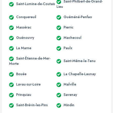
Saint-Philbert-de-Grand-
Saint-Lumine-de-Coutais
Lieu
Conquereuil
Guéméné-Penfao
Massérac
Pierric
Guénouvry
Machecoul
La Marne
Paulx
Saint-Étienne-de-Mer-
Saint-Même-le-Tenu
Morte
Bouée
La Chapelle-Launay
Lavau-sur-Loire
Malville
Prinquiau
Savenay
Saint-Brévin-les-Pins
Mindin