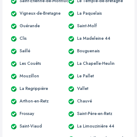
Saint-Étienne-de-Montluc
Le Temple-de-Bretagne
Vigneux-de-Bretagne
La Paquelais
Guérande
Saint-Molf
Clis
La Madeleine 44
Saillé
Bouguenais
Les Couêts
La Chapelle-Heulin
Mouzillon
Le Pallet
La Regrippière
Vallet
Arthon-en-Retz
Chauvé
Frossay
Saint-Père-en-Retz
Saint-Viaud
La Limouzinière 44