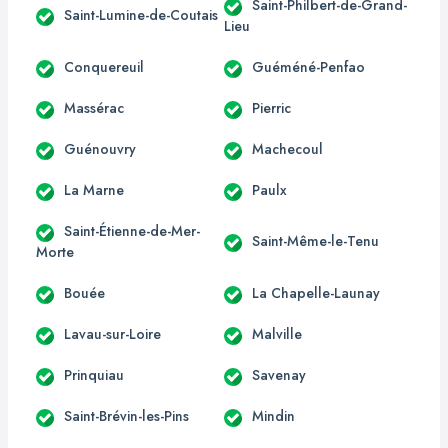
Saint-Philbert-de-Grand-
Saint-Lumine-de-Coutais
Lieu
Conquereuil
Guéméné-Penfao
Massérac
Pierric
Guénouvry
Machecoul
La Marne
Paulx
Saint-Étienne-de-Mer-
Saint-Même-le-Tenu
Morte
Bouée
La Chapelle-Launay
Lavau-sur-Loire
Malville
Prinquiau
Savenay
Saint-Brévin-les-Pins
Mindin