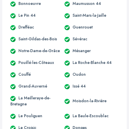
Bonnoeuvre
Maumusson 44
Le Pin 44
Saint-Mars-la-Jaille
Drefféac
Guenrouet
Saint-Gildas-des-Bois
Sévérac
Notre-Dame-de-Grâce
Mésanger
Pouillé-les-Côteaux
La Roche-Blanche 44
Couffé
Oudon
Grand-Auverné
Issé 44
La Meilleraye-de-
Moisdon-la-Rivière
Bretagne
Le Pouliguen
La Baule-Escoublac
Le Croisic
Donges