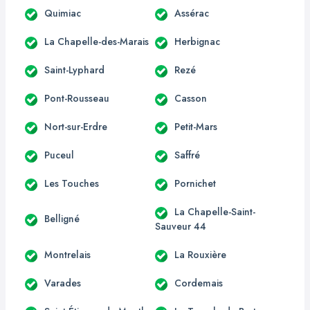
Quimiac
Assérac
La Chapelle-des-Marais
Herbignac
Saint-Lyphard
Rezé
Pont-Rousseau
Casson
Nort-sur-Erdre
Petit-Mars
Puceul
Saffré
Les Touches
Pornichet
La Chapelle-Saint-
Belligné
Sauveur 44
Montrelais
La Rouxière
Varades
Cordemais