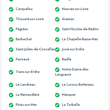
Carquefou
Mauves-sur-Loire
Thouaré-sur-Loire
Avessac
Fégréac
Saint-Nicolas-de-Redon
Barbechat
La Chapelle-Basse-Mer
Saint-Julien-de-Concelles
Joué-sur-Erdre
Pannecé
Riaillé
Notre-Dame-des-
Trans-sur-Erdre
Langueurs
Le Landreau
Le Loroux-Bottereau
La Remaudière
Mesquer
Piriac-sur-Mer
La Turballe