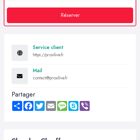
Réserver
Service client
https://proxilive.fr
Mail
contact@proxilive.fr
Partager
Share
Facebook
Twitter
Email
Message
Skype
Viber