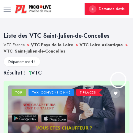
Demande devis
Liste des VTC Saint-Julien-de-Concelles
VTC France
>
VTC Pays de la Loire
>
VTC Loire Atlantique
>
VTC Saint-Julien-de-Concelles
Département 44
Résultat :
VTC
1
TOP
TAXI CONVENTIONNÉ
7 PLACES