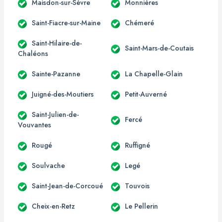
Maisdon-sur-Sèvre
Monnières
Saint-Fiacre-sur-Maine
Chémeré
Saint-Hilaire-de-
Saint-Mars-de-Coutais
Chaléons
Sainte-Pazanne
La Chapelle-Glain
Juigné-des-Moutiers
Petit-Auverné
Saint-Julien-de-
Fercé
Vouvantes
Rougé
Ruffigné
Soulvache
Legé
Saint-Jean-de-Corcoué
Touvois
Cheix-en-Retz
Le Pellerin