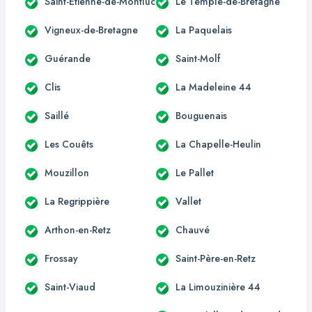
Saint-Étienne-de-Montluc
Le Temple-de-Bretagne
Vigneux-de-Bretagne
La Paquelais
Guérande
Saint-Molf
Clis
La Madeleine 44
Saillé
Bouguenais
Les Couêts
La Chapelle-Heulin
Mouzillon
Le Pallet
La Regrippière
Vallet
Arthon-en-Retz
Chauvé
Frossay
Saint-Père-en-Retz
Saint-Viaud
La Limouzinière 44