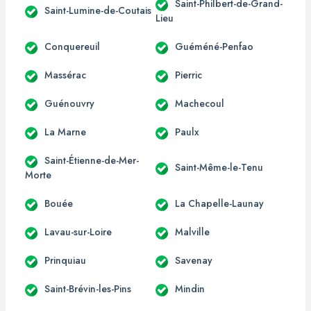
Saint-Philbert-de-Grand-
Saint-Lumine-de-Coutais
Lieu
Conquereuil
Guéméné-Penfao
Massérac
Pierric
Guénouvry
Machecoul
La Marne
Paulx
Saint-Étienne-de-Mer-
Saint-Même-le-Tenu
Morte
Bouée
La Chapelle-Launay
Lavau-sur-Loire
Malville
Prinquiau
Savenay
Saint-Brévin-les-Pins
Mindin