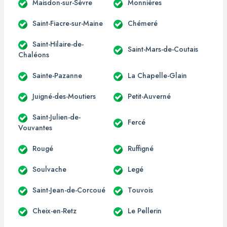
Maisdon-sur-Sèvre
Monnières
Saint-Fiacre-sur-Maine
Chémeré
Saint-Hilaire-de-
Saint-Mars-de-Coutais
Chaléons
Sainte-Pazanne
La Chapelle-Glain
Juigné-des-Moutiers
Petit-Auverné
Saint-Julien-de-
Fercé
Vouvantes
Rougé
Ruffigné
Soulvache
Legé
Saint-Jean-de-Corcoué
Touvois
Cheix-en-Retz
Le Pellerin