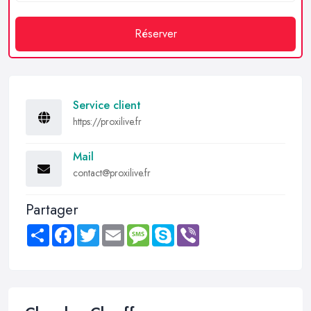
Réserver
Service client
https://proxilive.fr
Mail
contact@proxilive.fr
Partager
Share
Facebook
Twitter
Email
Message
Skype
Viber