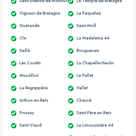
Saint-Étienne-de-Montluc
Le Temple-de-Bretagne
Vigneux-de-Bretagne
La Paquelais
Guérande
Saint-Molf
Clis
La Madeleine 44
Saillé
Bouguenais
Les Couêts
La Chapelle-Heulin
Mouzillon
Le Pallet
La Regrippière
Vallet
Arthon-en-Retz
Chauvé
Frossay
Saint-Père-en-Retz
Saint-Viaud
La Limouzinière 44