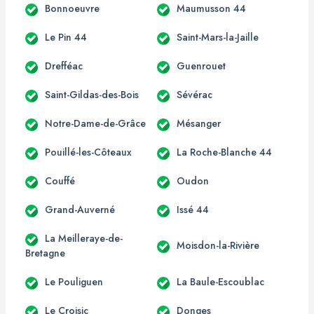
Bonnoeuvre
Maumusson 44
Le Pin 44
Saint-Mars-la-Jaille
Drefféac
Guenrouet
Saint-Gildas-des-Bois
Sévérac
Notre-Dame-de-Grâce
Mésanger
Pouillé-les-Côteaux
La Roche-Blanche 44
Couffé
Oudon
Grand-Auverné
Issé 44
La Meilleraye-de-
Moisdon-la-Rivière
Bretagne
Le Pouliguen
La Baule-Escoublac
Le Croisic
Donges