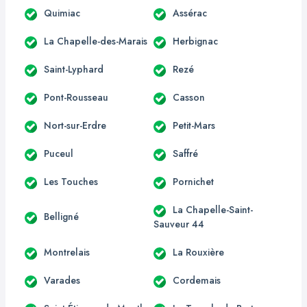
Quimiac
Assérac
La Chapelle-des-Marais
Herbignac
Saint-Lyphard
Rezé
Pont-Rousseau
Casson
Nort-sur-Erdre
Petit-Mars
Puceul
Saffré
Les Touches
Pornichet
La Chapelle-Saint-
Belligné
Sauveur 44
Montrelais
La Rouxière
Varades
Cordemais