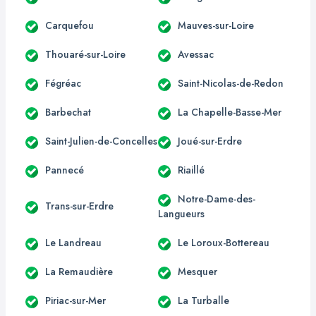
Carquefou
Mauves-sur-Loire
Thouaré-sur-Loire
Avessac
Fégréac
Saint-Nicolas-de-Redon
Barbechat
La Chapelle-Basse-Mer
Saint-Julien-de-Concelles
Joué-sur-Erdre
Pannecé
Riaillé
Notre-Dame-des-
Trans-sur-Erdre
Langueurs
Le Landreau
Le Loroux-Bottereau
La Remaudière
Mesquer
Piriac-sur-Mer
La Turballe