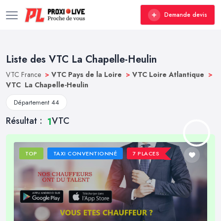
Demande devis
Liste des VTC La Chapelle-Heulin
VTC France
>
VTC Pays de la Loire
>
VTC Loire Atlantique
>
VTC La Chapelle-Heulin
Département 44
Résultat :
VTC
1
TOP
TAXI CONVENTIONNÉ
7 PLACES