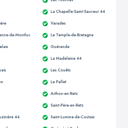
La Chapelle-Saint-Sauveur 44
ière
Varades
tienne-de-Montluc
Le Temple-de-Bretagne
elais
Guérande
La Madeleine 44
ais
Les Couêts
on
Le Pallet
Arthon-en-Retz
Saint-Père-en-Retz
uzinière 44
Saint-Lumine-de-Coutais