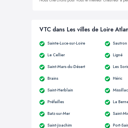
Nous cherchons pour vous le meilleur chauffeur à peti
VTC dans Les villes de Loire Atla
Sainte-Luce-sur-Loire
Sautron
Le Cellier
Ligné
Saint-Mars-du-Désert
Les Sori
Brains
Héric
Saint-Herblain
Missilla
Préfailles
La Berne
Batz-sur-Mer
Saint-M
Saint-Joachim
Port-Sai