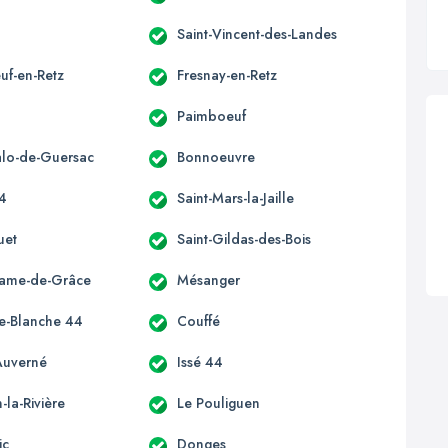
Saint-Vincent-des-Landes
uf-en-Retz
Fresnay-en-Retz
Paimboeuf
alo-de-Guersac
Bonnoeuvre
44
Saint-Mars-la-Jaille
uet
Saint-Gildas-des-Bois
Dame-de-Grâce
Mésanger
e-Blanche 44
Couffé
Auverné
Issé 44
la-Rivière
Le Pouliguen
ic
Donges