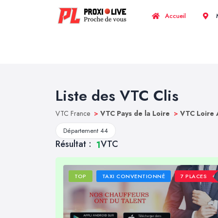
Accueil
M
Liste des VTC Clis
VTC France
>
VTC Pays de la Loire
>
VTC Loire 
Département 44
Résultat :
VTC
1
TOP
TAXI CONVENTIONNÉ
7 PLACES