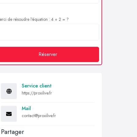
rci de résoudre l'équation : 4 + 2 = ?
Réserver
Service client
https://proxilive.fr
Mail
contact@proxilive.fr
Partager