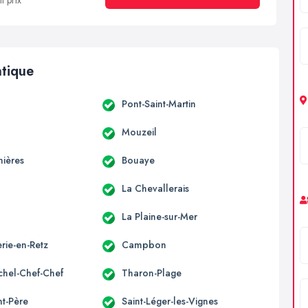
t prix
ntique
Pont-Saint-Martin
Mouzeil
nières
Bouaye
La Chevallerais
c
La Plaine-sur-Mer
rie-en-Retz
Campbon
ichel-Chef-Chef
Tharon-Plage
nt-Père
Saint-Léger-les-Vignes