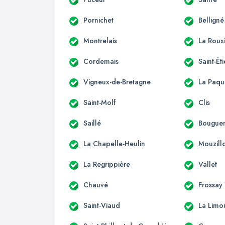
Pornichet
Belligné
Montrelais
La Roux
Cordemais
Saint-É
Vigneux-de-Bretagne
La Paqu
Saint-Molf
Clis
Saillé
Bouguen
La Chapelle-Heulin
Mouzill
La Regrippière
Vallet
Chauvé
Frossay
Saint-Viaud
La Limo