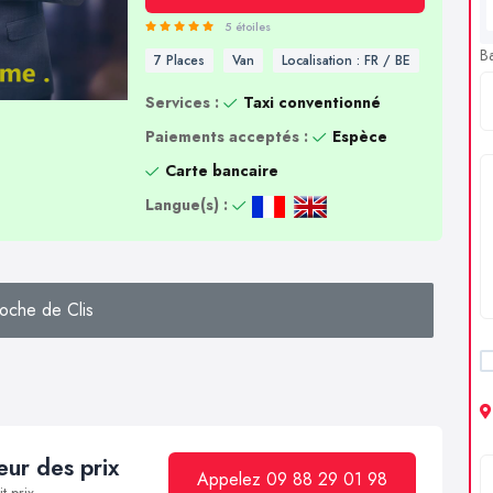
5 étoiles
B
7 Places
Van
Localisation : FR / BE
Services :
Taxi conventionné
Paiements acceptés :
Espèce
Carte bancaire
Langue(s) :
oche de Clis
ur des prix
Appelez 09 88 29 01 98