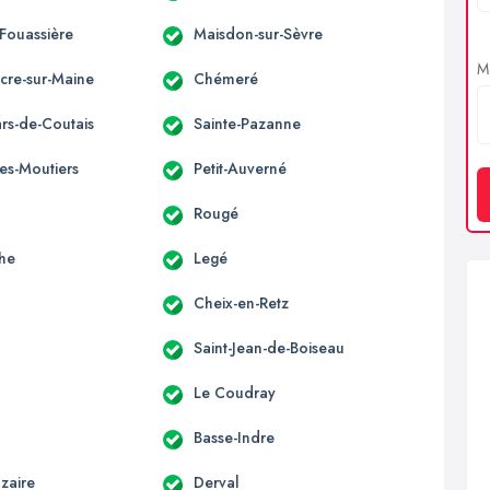
-Fouassière
Maisdon-sur-Sèvre
Me
acre-sur-Maine
Chémeré
ars-de-Coutais
Sainte-Pazanne
es-Moutiers
Petit-Auverné
Rougé
he
Legé
Cheix-en-Retz
Saint-Jean-de-Boiseau
Le Coudray
Basse-Indre
zaire
Derval