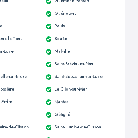
euil
Guéméné-Penfao
Guénouvry
e
Paulx
ême-le-Tenu
Bouée
r-Loire
Malville
y
Saint-Brévin-les-Pins
elle-sur-Erdre
Saint-Sébastien-sur-Loire
ossière
Le Clion-sur-Mer
r-Erdre
Nantes
Gétigné
laire-de-Clisson
Saint-Lumine-de-Clisson