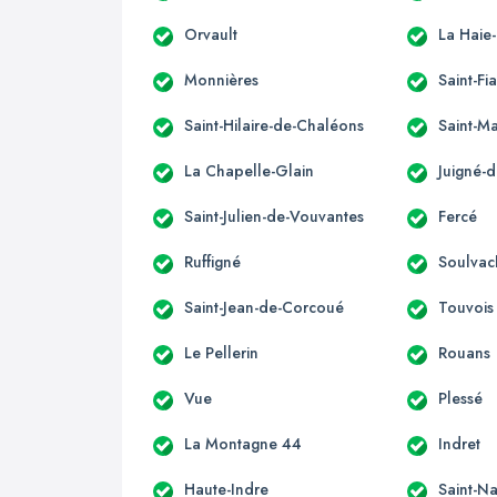
Orvault
La Haie
Monnières
Saint-Fi
Saint-Hilaire-de-Chaléons
Saint-M
La Chapelle-Glain
Juigné-d
Saint-Julien-de-Vouvantes
Fercé
Ruffigné
Soulvac
Saint-Jean-de-Corcoué
Touvois
Le Pellerin
Rouans
Vue
Plessé
La Montagne 44
Indret
Haute-Indre
Saint-Na