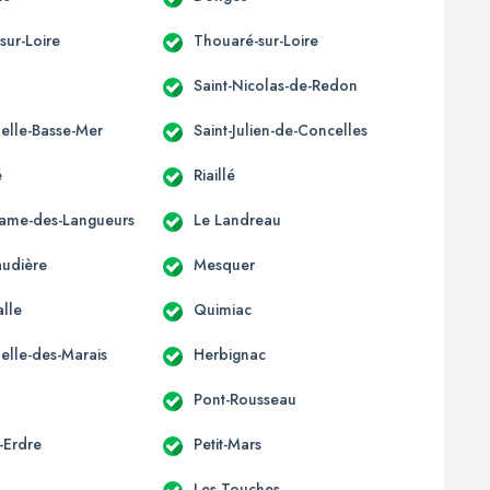
sur-Loire
Thouaré-sur-Loire
Saint-Nicolas-de-Redon
elle-Basse-Mer
Saint-Julien-de-Concelles
é
Riaillé
ame-des-Langueurs
Le Landreau
udière
Mesquer
alle
Quimiac
elle-des-Marais
Herbignac
Pont-Rousseau
-Erdre
Petit-Mars
Les Touches