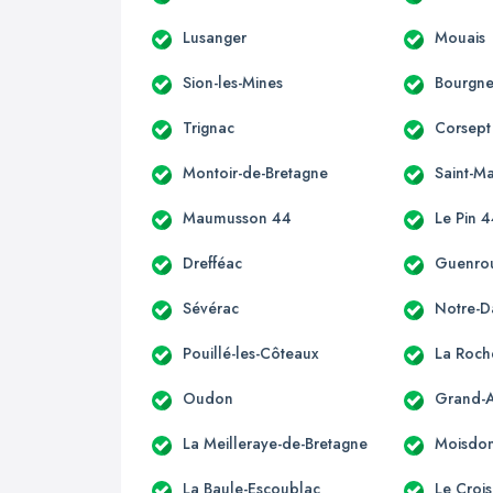
Lusanger
Mouais
Sion-les-Mines
Bourgne
Trignac
Corsept
Montoir-de-Bretagne
Saint-M
Maumusson 44
Le Pin 
Drefféac
Guenro
Sévérac
Notre-
Pouillé-les-Côteaux
La Roch
Oudon
Grand-
La Meilleraye-de-Bretagne
Moisdon-
La Baule-Escoublac
Le Crois