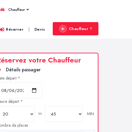
Chauffeur
Chauffeur ?
|
Réserver
Devis
éservez votre Chauffeur
Détails passager
ate départ *
eure départ *
H
MIN
ombre de places