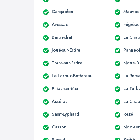
Carquefou
Mauves-
Avessac
Fégréac
Barbechat
La Chap
Joué-sur-Erdre
Pannec
Trans-sur-Erdre
Notre-D
Le Loroux-Bottereau
La Rema
Piriac-sur-Mer
La Turb
Assérac
La Chap
Saint-Lyphard
Rezé
Casson
Nort-sur
Puceul
Saffré