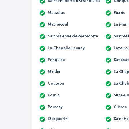
Saint-Philbert-de-Grand-Lieu
Conquer
Massérac
Pierric
Machecoul
La Marn
Saint-Étienne-de-Mer-Morte
Saint-M
La Chapelle-Launay
Lavau-su
Prinquiau
Savena
Mindin
La Chap
Couëron
La Chab
Pornic
Sucé-su
Boussay
Clisson
Gorges 44
Saint-Hi