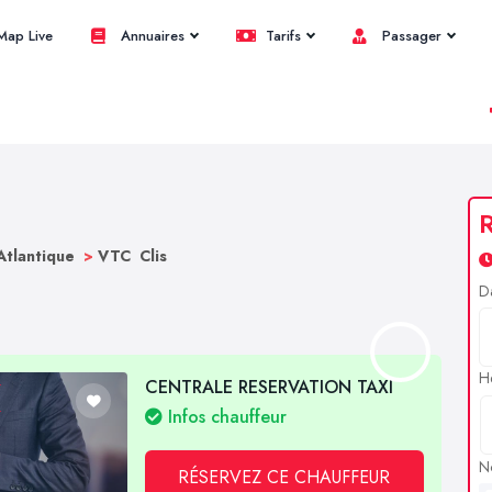
ap Live
Annuaires
Tarifs
Passager
R
Atlantique
>
VTC Clis
D
H
CENTRALE RESERVATION TAXI
Infos chauffeur
N
RÉSERVEZ CE CHAUFFEUR