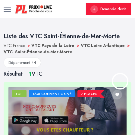
Demande devis
Liste des VTC Saint-Étienne-de-Mer-Morte
VTC France
>
VTC Pays de la Loire
>
VTC Loire Atlantique
>
VTC Saint-Étienne-de-Mer-Morte
Département 44
Résultat :
VTC
1
TOP
TAXI CONVENTIONNÉ
7 PLACES