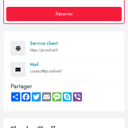
Réserver
Service client
https://proxilive.fr
Mail
contact@proxilive.fr
Partager
Share
Facebook
Twitter
Email
Message
Skype
Viber