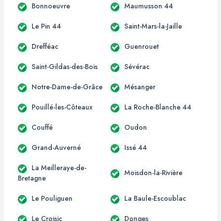
Bonnoeuvre
Maumusson 44
Le Pin 44
Saint-Mars-la-Jaille
Drefféac
Guenrouet
Saint-Gildas-des-Bois
Sévérac
Notre-Dame-de-Grâce
Mésanger
Pouillé-les-Côteaux
La Roche-Blanche 44
Couffé
Oudon
Grand-Auverné
Issé 44
La Meilleraye-de-
Moisdon-la-Rivière
Bretagne
Le Pouliguen
La Baule-Escoublac
Le Croisic
Donges