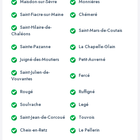
Maisdon-sur-Sèvre
Monnières
Saint-Fiacre-sur-Maine
Chémeré
Saint-Hilaire-de-
Saint-Mars-de-Coutais
Chaléons
Sainte-Pazanne
La Chapelle-Glain
Juigné-des-Moutiers
Petit-Auverné
Saint-Julien-de-
Fercé
Vouvantes
Rougé
Ruffigné
Soulvache
Legé
Saint-Jean-de-Corcoué
Touvois
Cheix-en-Retz
Le Pellerin