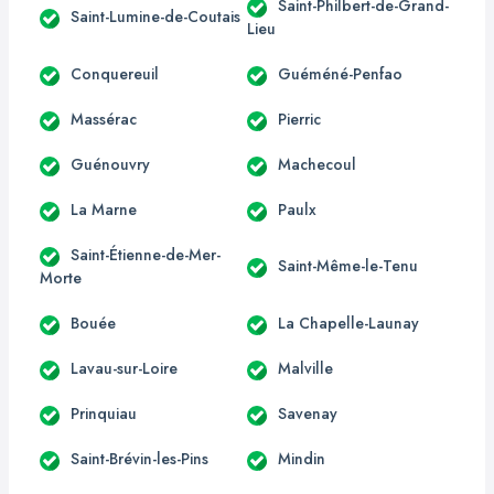
Saint-Philbert-de-Grand-
Saint-Lumine-de-Coutais
Lieu
Conquereuil
Guéméné-Penfao
Massérac
Pierric
Guénouvry
Machecoul
La Marne
Paulx
Saint-Étienne-de-Mer-
Saint-Même-le-Tenu
Morte
Bouée
La Chapelle-Launay
Lavau-sur-Loire
Malville
Prinquiau
Savenay
Saint-Brévin-les-Pins
Mindin