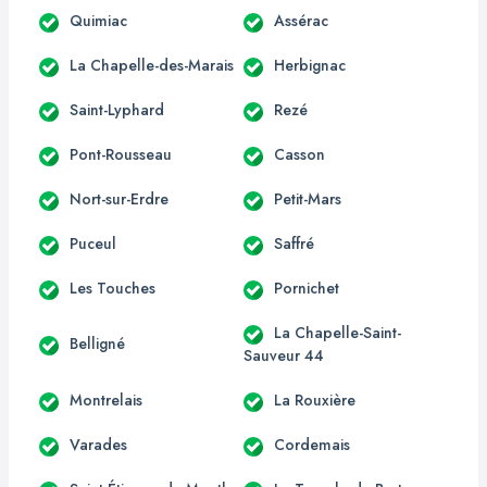
Quimiac
Assérac
La Chapelle-des-Marais
Herbignac
Saint-Lyphard
Rezé
Pont-Rousseau
Casson
Nort-sur-Erdre
Petit-Mars
Puceul
Saffré
Les Touches
Pornichet
La Chapelle-Saint-
Belligné
Sauveur 44
Montrelais
La Rouxière
Varades
Cordemais