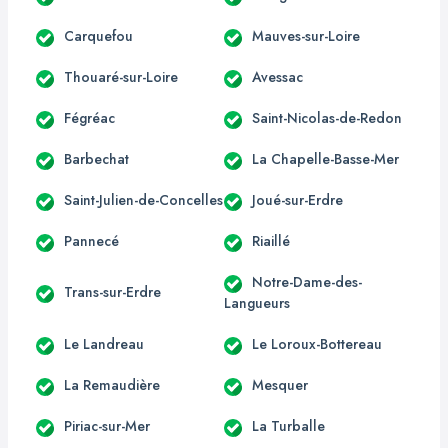
Carquefou
Mauves-sur-Loire
Thouaré-sur-Loire
Avessac
Fégréac
Saint-Nicolas-de-Redon
Barbechat
La Chapelle-Basse-Mer
Saint-Julien-de-Concelles
Joué-sur-Erdre
Pannecé
Riaillé
Notre-Dame-des-
Trans-sur-Erdre
Langueurs
Le Landreau
Le Loroux-Bottereau
La Remaudière
Mesquer
Piriac-sur-Mer
La Turballe