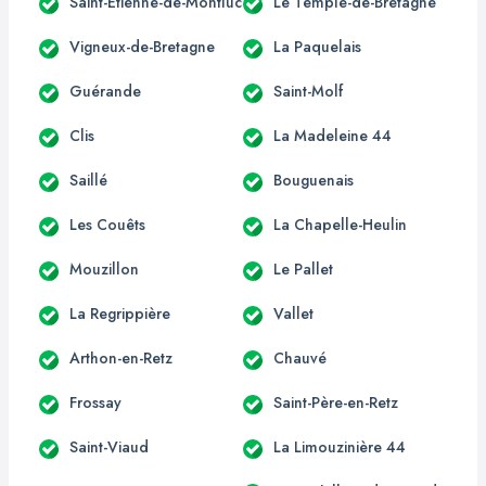
Saint-Étienne-de-Montluc
Le Temple-de-Bretagne
Vigneux-de-Bretagne
La Paquelais
Guérande
Saint-Molf
Clis
La Madeleine 44
Saillé
Bouguenais
Les Couêts
La Chapelle-Heulin
Mouzillon
Le Pallet
La Regrippière
Vallet
Arthon-en-Retz
Chauvé
Frossay
Saint-Père-en-Retz
Saint-Viaud
La Limouzinière 44