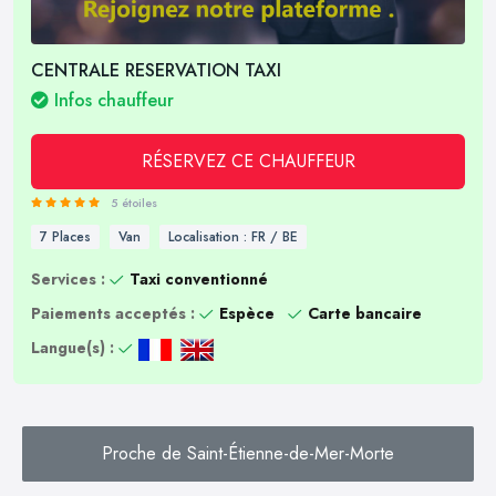
CENTRALE RESERVATION TAXI
Infos chauffeur
RÉSERVEZ CE CHAUFFEUR
5 étoiles
7 Places
Van
Localisation : FR / BE
Services :
Taxi conventionné
Paiements acceptés :
Espèce
Carte bancaire
Langue(s) :
Proche de Saint-Étienne-de-Mer-Morte