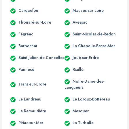
Carquefou
Mauves-sur-Loire
Thouaré-sur-Loire
Avessac
Fégréac
Saint-Nicolas-de-Redon
Barbechat
La Chapelle-Basse-Mer
Saint-Julien-de-Concelles
Joué-sur-Erdre
Pannecé
Riaillé
Notre-Dame-des-
Trans-sur-Erdre
Langueurs
Le Landreau
Le Loroux-Bottereau
La Remaudière
Mesquer
Piriac-sur-Mer
La Turballe