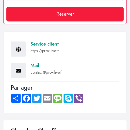
Réserver
Service client
https://proxilive.fr
Mail
contact@proxilive.fr
Partager
Share
Facebook
Twitter
Email
Message
Skype
Viber