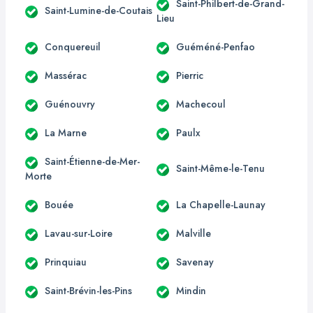
Saint-Philbert-de-Grand-
Saint-Lumine-de-Coutais
Lieu
Conquereuil
Guéméné-Penfao
Massérac
Pierric
Guénouvry
Machecoul
La Marne
Paulx
Saint-Étienne-de-Mer-
Saint-Même-le-Tenu
Morte
Bouée
La Chapelle-Launay
Lavau-sur-Loire
Malville
Prinquiau
Savenay
Saint-Brévin-les-Pins
Mindin