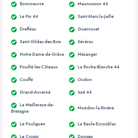
Bonnoeuvre
Maumusson 44
Le Pin 44
Saint-Mars-la-Jaille
Drefféac
Guenrouet
Saint-Gildas-des-Bois
Sévérac
Notre-Dame-de-Grâce
Mésanger
Pouillé-les-Côteaux
La Roche-Blanche 44
Couffé
Oudon
Grand-Auverné
Issé 44
La Meilleraye-de-
Moisdon-la-Rivière
Bretagne
Le Pouliguen
La Baule-Escoublac
Le Croisic
Donges