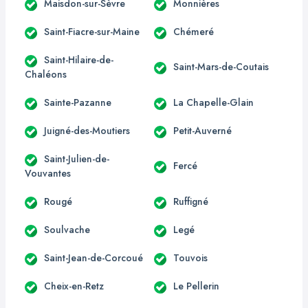
Maisdon-sur-Sèvre
Monnières
Saint-Fiacre-sur-Maine
Chémeré
Saint-Hilaire-de-
Saint-Mars-de-Coutais
Chaléons
Sainte-Pazanne
La Chapelle-Glain
Juigné-des-Moutiers
Petit-Auverné
Saint-Julien-de-
Fercé
Vouvantes
Rougé
Ruffigné
Soulvache
Legé
Saint-Jean-de-Corcoué
Touvois
Cheix-en-Retz
Le Pellerin