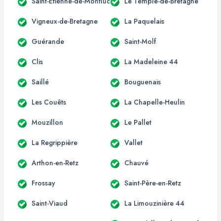
Saint-Étienne-de-Montluc
Le Temple-de-Bretagne
Vigneux-de-Bretagne
La Paquelais
Guérande
Saint-Molf
Clis
La Madeleine 44
Saillé
Bouguenais
Les Couêts
La Chapelle-Heulin
Mouzillon
Le Pallet
La Regrippière
Vallet
Arthon-en-Retz
Chauvé
Frossay
Saint-Père-en-Retz
Saint-Viaud
La Limouzinière 44