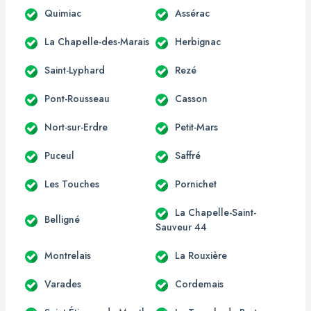
Quimiac
Assérac
La Chapelle-des-Marais
Herbignac
Saint-Lyphard
Rezé
Pont-Rousseau
Casson
Nort-sur-Erdre
Petit-Mars
Puceul
Saffré
Les Touches
Pornichet
La Chapelle-Saint-
Belligné
Sauveur 44
Montrelais
La Rouxière
Varades
Cordemais