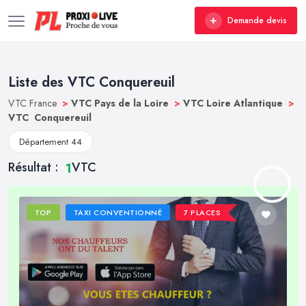
Demande devis
Liste des VTC Conquereuil
VTC France
>
VTC Pays de la Loire
>
VTC Loire Atlantique
>
VTC Conquereuil
Département 44
Résultat :
VTC
1
TOP
TAXI CONVENTIONNÉ
7 PLACES