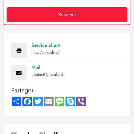
Réserver
Service client
https://proxilive.fr
Mail
contact@proxilive.fr
Partager
Share
Facebook
Twitter
Email
Message
Skype
Viber