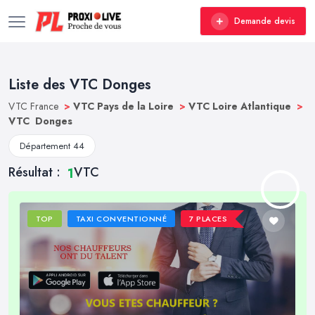
Demande devis
Liste des VTC Donges
VTC France
>
VTC Pays de la Loire
>
VTC Loire Atlantique
>
VTC Donges
Département 44
Résultat :
VTC
1
TOP
TAXI CONVENTIONNÉ
7 PLACES