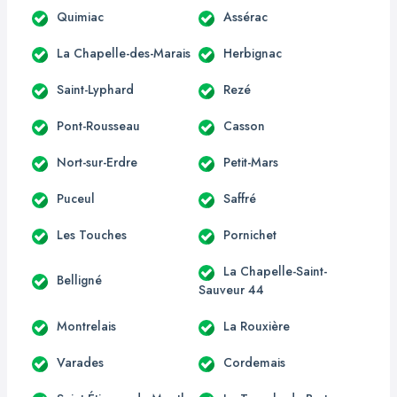
Quimiac
Assérac
La Chapelle-des-Marais
Herbignac
Saint-Lyphard
Rezé
Pont-Rousseau
Casson
Nort-sur-Erdre
Petit-Mars
Puceul
Saffré
Les Touches
Pornichet
La Chapelle-Saint-
Belligné
Sauveur 44
Montrelais
La Rouxière
Varades
Cordemais