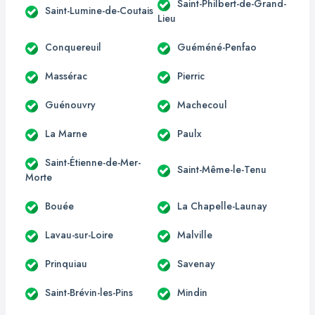
Saint-Philbert-de-Grand-
Saint-Lumine-de-Coutais
Lieu
Conquereuil
Guéméné-Penfao
Massérac
Pierric
Guénouvry
Machecoul
La Marne
Paulx
Saint-Étienne-de-Mer-
Saint-Même-le-Tenu
Morte
Bouée
La Chapelle-Launay
Lavau-sur-Loire
Malville
Prinquiau
Savenay
Saint-Brévin-les-Pins
Mindin