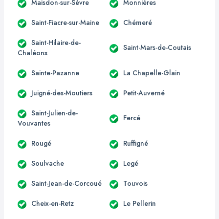
Maisdon-sur-Sèvre
Monnières
Saint-Fiacre-sur-Maine
Chémeré
Saint-Hilaire-de-
Saint-Mars-de-Coutais
Chaléons
Sainte-Pazanne
La Chapelle-Glain
Juigné-des-Moutiers
Petit-Auverné
Saint-Julien-de-
Fercé
Vouvantes
Rougé
Ruffigné
Soulvache
Legé
Saint-Jean-de-Corcoué
Touvois
Cheix-en-Retz
Le Pellerin