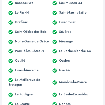
Bonnoeuvre
Maumusson 44
Le Pin 44
Saint-Mars-la-Jaille
Drefféac
Guenrouet
Saint-Gildas-des-Bois
Sévérac
Notre-Dame-de-Grâce
Mésanger
Pouillé-les-Côteaux
La Roche-Blanche 44
Couffé
Oudon
Grand-Auverné
Issé 44
La Meilleraye-de-
Moisdon-la-Rivière
Bretagne
Le Pouliguen
La Baule-Escoublac
Le Croisic
Donges