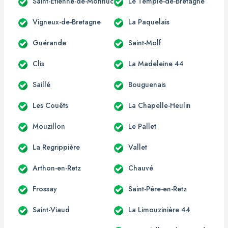
Saint-Étienne-de-Montluc
Le Temple-de-Bretagne
Vigneux-de-Bretagne
La Paquelais
Guérande
Saint-Molf
Clis
La Madeleine 44
Saillé
Bouguenais
Les Couêts
La Chapelle-Heulin
Mouzillon
Le Pallet
La Regrippière
Vallet
Arthon-en-Retz
Chauvé
Frossay
Saint-Père-en-Retz
Saint-Viaud
La Limouzinière 44