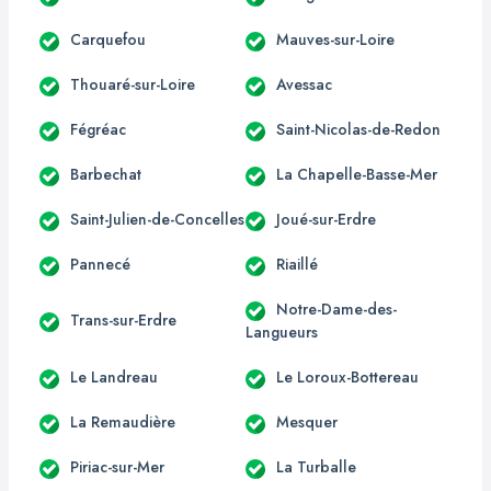
Carquefou
Mauves-sur-Loire
Thouaré-sur-Loire
Avessac
Fégréac
Saint-Nicolas-de-Redon
Barbechat
La Chapelle-Basse-Mer
Saint-Julien-de-Concelles
Joué-sur-Erdre
Pannecé
Riaillé
Notre-Dame-des-
Trans-sur-Erdre
Langueurs
Le Landreau
Le Loroux-Bottereau
La Remaudière
Mesquer
Piriac-sur-Mer
La Turballe