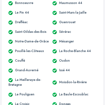
Bonnoeuvre
Maumusson 44
Le Pin 44
Saint-Mars-la-Jaille
Drefféac
Guenrouet
Saint-Gildas-des-Bois
Sévérac
Notre-Dame-de-Grâce
Mésanger
Pouillé-les-Côteaux
La Roche-Blanche 44
Couffé
Oudon
Grand-Auverné
Issé 44
La Meilleraye-de-
Moisdon-la-Rivière
Bretagne
Le Pouliguen
La Baule-Escoublac
Le Croisic
Donges