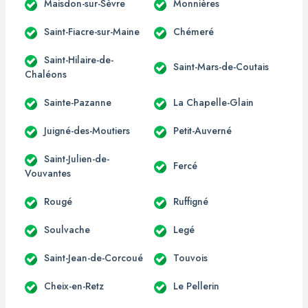
Maisdon-sur-Sèvre
Monnières
Saint-Fiacre-sur-Maine
Chémeré
Saint-Hilaire-de-
Saint-Mars-de-Coutais
Chaléons
Sainte-Pazanne
La Chapelle-Glain
Juigné-des-Moutiers
Petit-Auverné
Saint-Julien-de-
Fercé
Vouvantes
Rougé
Ruffigné
Soulvache
Legé
Saint-Jean-de-Corcoué
Touvois
Cheix-en-Retz
Le Pellerin