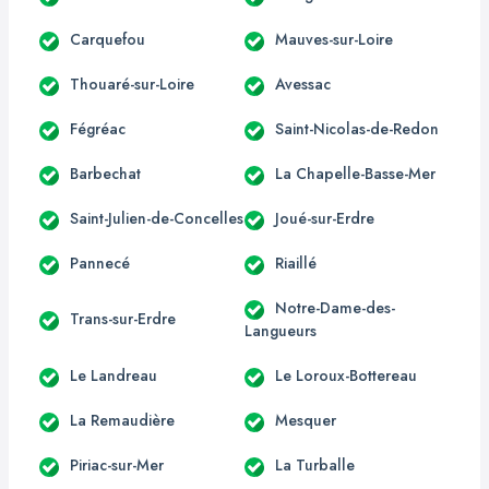
Carquefou
Mauves-sur-Loire
Thouaré-sur-Loire
Avessac
Fégréac
Saint-Nicolas-de-Redon
Barbechat
La Chapelle-Basse-Mer
Saint-Julien-de-Concelles
Joué-sur-Erdre
Pannecé
Riaillé
Notre-Dame-des-
Trans-sur-Erdre
Langueurs
Le Landreau
Le Loroux-Bottereau
La Remaudière
Mesquer
Piriac-sur-Mer
La Turballe