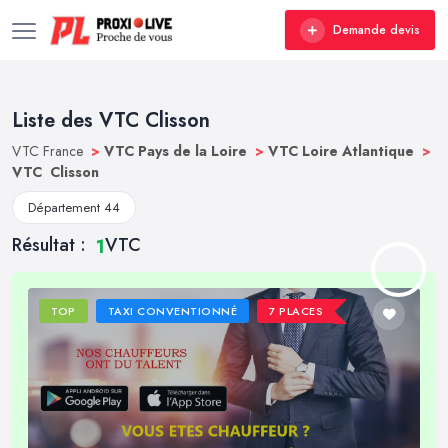
Demande devis
Liste des VTC Clisson
VTC France
>
VTC Pays de la Loire
>
VTC Loire Atlantique
>
VTC Clisson
Département 44
Résultat :
VTC
1
TOP
TAXI CONVENTIONNÉ
7 PLACES