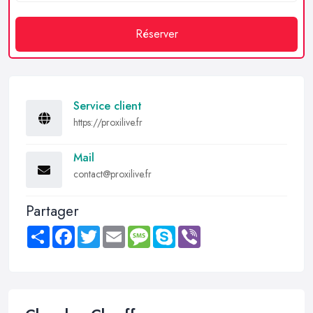
Réserver
Service client
https://proxilive.fr
Mail
contact@proxilive.fr
Partager
Share
Facebook
Twitter
Email
Message
Skype
Viber