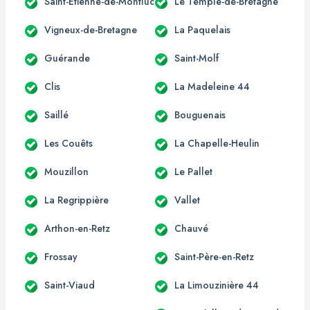
Saint-Étienne-de-Montluc
Le Temple-de-Bretagne
Vigneux-de-Bretagne
La Paquelais
Guérande
Saint-Molf
Clis
La Madeleine 44
Saillé
Bouguenais
Les Couêts
La Chapelle-Heulin
Mouzillon
Le Pallet
La Regrippière
Vallet
Arthon-en-Retz
Chauvé
Frossay
Saint-Père-en-Retz
Saint-Viaud
La Limouzinière 44