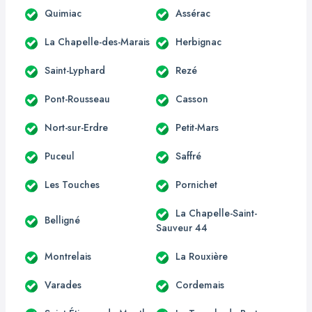
Quimiac
Assérac
La Chapelle-des-Marais
Herbignac
Saint-Lyphard
Rezé
Pont-Rousseau
Casson
Nort-sur-Erdre
Petit-Mars
Puceul
Saffré
Les Touches
Pornichet
La Chapelle-Saint-
Belligné
Sauveur 44
Montrelais
La Rouxière
Varades
Cordemais