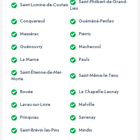
Saint-Philbert-de-Grand-
Saint-Lumine-de-Coutais
Lieu
Conquereuil
Guéméné-Penfao
Massérac
Pierric
Guénouvry
Machecoul
La Marne
Paulx
Saint-Étienne-de-Mer-
Saint-Même-le-Tenu
Morte
Bouée
La Chapelle-Launay
Lavau-sur-Loire
Malville
Prinquiau
Savenay
Saint-Brévin-les-Pins
Mindin