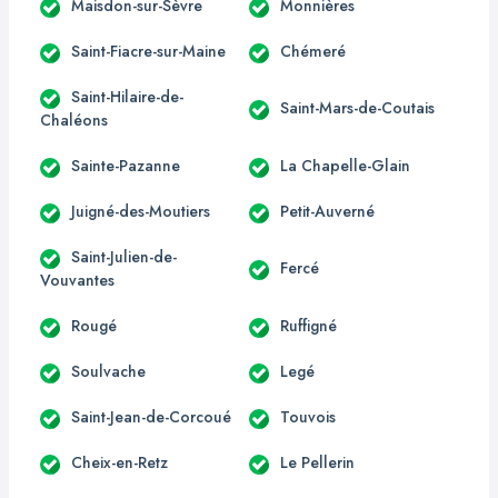
Maisdon-sur-Sèvre
Monnières
Saint-Fiacre-sur-Maine
Chémeré
Saint-Hilaire-de-
Saint-Mars-de-Coutais
Chaléons
Sainte-Pazanne
La Chapelle-Glain
Juigné-des-Moutiers
Petit-Auverné
Saint-Julien-de-
Fercé
Vouvantes
Rougé
Ruffigné
Soulvache
Legé
Saint-Jean-de-Corcoué
Touvois
Cheix-en-Retz
Le Pellerin