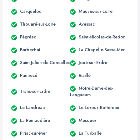
Carquefou
Mauves-sur-Loire
Thouaré-sur-Loire
Avessac
Fégréac
Saint-Nicolas-de-Redon
Barbechat
La Chapelle-Basse-Mer
Saint-Julien-de-Concelles
Joué-sur-Erdre
Pannecé
Riaillé
Notre-Dame-des-
Trans-sur-Erdre
Langueurs
Le Landreau
Le Loroux-Bottereau
La Remaudière
Mesquer
Piriac-sur-Mer
La Turballe