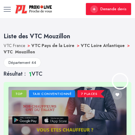
Demande devis
Liste des VTC Mouzillon
VTC France
>
VTC Pays de la Loire
>
VTC Loire Atlantique
>
VTC Mouzillon
Département 44
Résultat :
VTC
1
TOP
TAXI CONVENTIONNÉ
7 PLACES