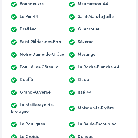
Bonnoeuvre
Maumusson 44
Le Pin 44
Saint-Mars-la-Jaille
Drefféac
Guenrouet
Saint-Gildas-des-Bois
Sévérac
Notre-Dame-de-Grâce
Mésanger
Pouillé-les-Côteaux
La Roche-Blanche 44
Couffé
Oudon
Grand-Auverné
Issé 44
La Meilleraye-de-
Moisdon-la-Rivière
Bretagne
Le Pouliguen
La Baule-Escoublac
Le Croisic
Donges