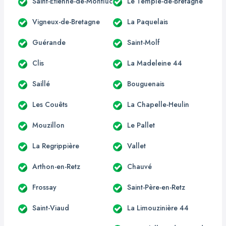
Saint-Étienne-de-Montluc
Le Temple-de-Bretagne
Vigneux-de-Bretagne
La Paquelais
Guérande
Saint-Molf
Clis
La Madeleine 44
Saillé
Bouguenais
Les Couêts
La Chapelle-Heulin
Mouzillon
Le Pallet
La Regrippière
Vallet
Arthon-en-Retz
Chauvé
Frossay
Saint-Père-en-Retz
Saint-Viaud
La Limouzinière 44