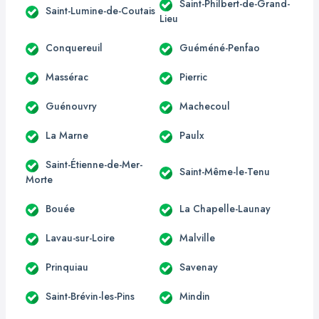
Saint-Philbert-de-Grand-
Saint-Lumine-de-Coutais
Lieu
Conquereuil
Guéméné-Penfao
Massérac
Pierric
Guénouvry
Machecoul
La Marne
Paulx
Saint-Étienne-de-Mer-
Saint-Même-le-Tenu
Morte
Bouée
La Chapelle-Launay
Lavau-sur-Loire
Malville
Prinquiau
Savenay
Saint-Brévin-les-Pins
Mindin