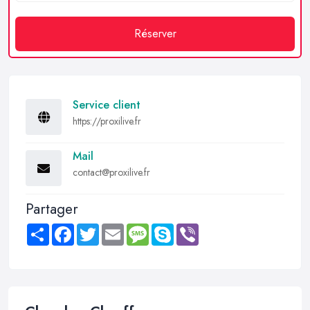
Réserver
Service client
https://proxilive.fr
Mail
contact@proxilive.fr
Partager
Share
Facebook
Twitter
Email
Message
Skype
Viber