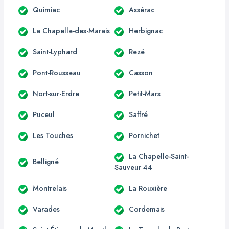
Quimiac
Assérac
La Chapelle-des-Marais
Herbignac
Saint-Lyphard
Rezé
Pont-Rousseau
Casson
Nort-sur-Erdre
Petit-Mars
Puceul
Saffré
Les Touches
Pornichet
La Chapelle-Saint-
Belligné
Sauveur 44
Montrelais
La Rouxière
Varades
Cordemais