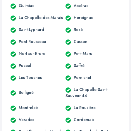
Quimiac
Assérac
La Chapelle-des-Marais
Herbignac
Saint-Lyphard
Rezé
Pont-Rousseau
Casson
Nort-sur-Erdre
Petit-Mars
Puceul
Saffré
Les Touches
Pornichet
La Chapelle-Saint-
Belligné
Sauveur 44
Montrelais
La Rouxière
Varades
Cordemais