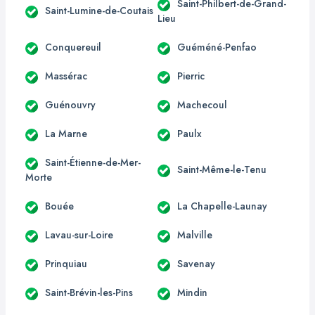
Saint-Philbert-de-Grand-
Saint-Lumine-de-Coutais
Lieu
Conquereuil
Guéméné-Penfao
Massérac
Pierric
Guénouvry
Machecoul
La Marne
Paulx
Saint-Étienne-de-Mer-
Saint-Même-le-Tenu
Morte
Bouée
La Chapelle-Launay
Lavau-sur-Loire
Malville
Prinquiau
Savenay
Saint-Brévin-les-Pins
Mindin