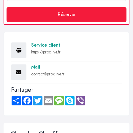
Réserver
Service client
https://proxilive.fr
Mail
contact@proxilive.fr
Partager
Share
Facebook
Twitter
Email
Message
Skype
Viber