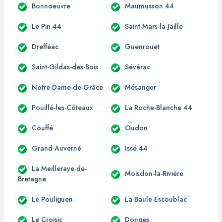
Bonnoeuvre
Maumusson 44
Le Pin 44
Saint-Mars-la-Jaille
Drefféac
Guenrouet
Saint-Gildas-des-Bois
Sévérac
Notre-Dame-de-Grâce
Mésanger
Pouillé-les-Côteaux
La Roche-Blanche 44
Couffé
Oudon
Grand-Auverné
Issé 44
La Meilleraye-de-
Moisdon-la-Rivière
Bretagne
Le Pouliguen
La Baule-Escoublac
Le Croisic
Donges