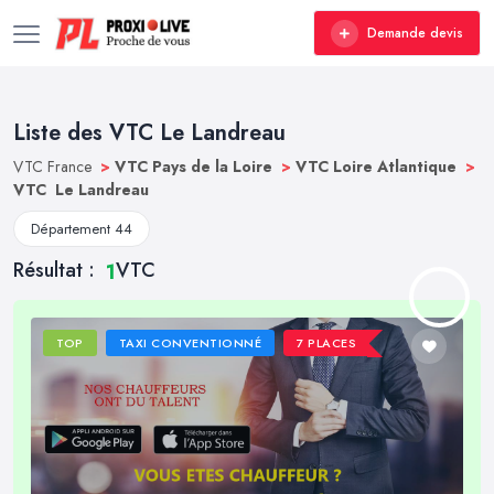
Demande devis
Liste des VTC Le Landreau
VTC France
>
VTC Pays de la Loire
>
VTC Loire Atlantique
>
VTC Le Landreau
Département 44
Résultat :
VTC
1
TOP
TAXI CONVENTIONNÉ
7 PLACES