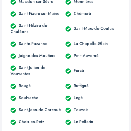
Maisdon-sur-Sèvre
Monnières
Saint-Fiacre-sur-Maine
Chémeré
Saint-Hilaire-de-
Saint-Mars-de-Coutais
Chaléons
Sainte-Pazanne
La Chapelle-Glain
Juigné-des-Moutiers
Petit-Auverné
Saint-Julien-de-
Fercé
Vouvantes
Rougé
Ruffigné
Soulvache
Legé
Saint-Jean-de-Corcoué
Touvois
Cheix-en-Retz
Le Pellerin