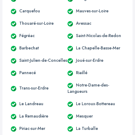
Carquefou
Mauves-sur-Loire
Thouaré-sur-Loire
Avessac
Fégréac
Saint-Nicolas-de-Redon
Barbechat
La Chapelle-Basse-Mer
Saint-Julien-de-Concelles
Joué-sur-Erdre
Pannecé
Riaillé
Notre-Dame-des-
Trans-sur-Erdre
Langueurs
Le Landreau
Le Loroux-Bottereau
La Remaudière
Mesquer
Piriac-sur-Mer
La Turballe