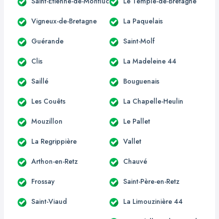
Saint-Étienne-de-Montluc
Le Temple-de-Bretagne
Vigneux-de-Bretagne
La Paquelais
Guérande
Saint-Molf
Clis
La Madeleine 44
Saillé
Bouguenais
Les Couêts
La Chapelle-Heulin
Mouzillon
Le Pallet
La Regrippière
Vallet
Arthon-en-Retz
Chauvé
Frossay
Saint-Père-en-Retz
Saint-Viaud
La Limouzinière 44