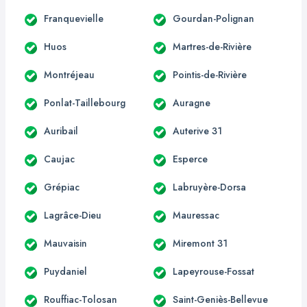
Franquevielle
Gourdan-Polignan
Huos
Martres-de-Rivière
Montréjeau
Pointis-de-Rivière
Ponlat-Taillebourg
Auragne
Auribail
Auterive 31
Caujac
Esperce
Grépiac
Labruyère-Dorsa
Lagrâce-Dieu
Mauressac
Mauvaisin
Miremont 31
Puydaniel
Lapeyrouse-Fossat
Rouffiac-Tolosan
Saint-Geniès-Bellevue