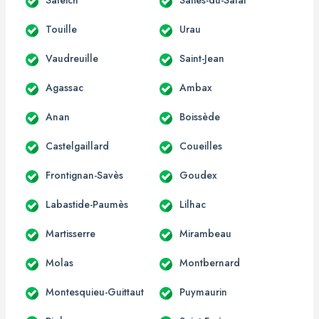
Touille
Urau
Vaudreuille
Saint-Jean
Agassac
Ambax
Anan
Boissède
Castelgaillard
Coueilles
Frontignan-Savès
Goudex
Labastide-Paumès
Lilhac
Martisserre
Mirambeau
Molas
Montbernard
Montesquieu-Guittaut
Puymaurin