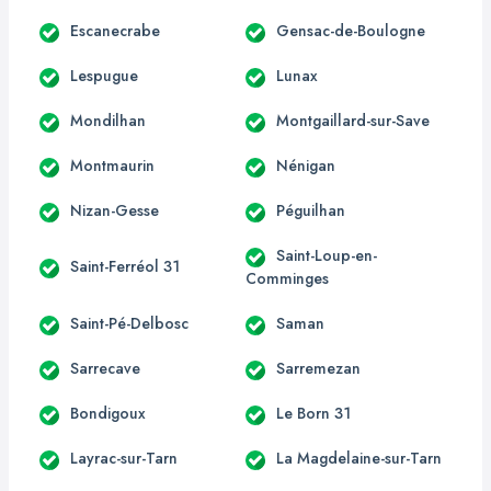
Escanecrabe
Gensac-de-Boulogne
Lespugue
Lunax
Mondilhan
Montgaillard-sur-Save
Montmaurin
Nénigan
Nizan-Gesse
Péguilhan
Saint-Loup-en-
Saint-Ferréol 31
Comminges
Saint-Pé-Delbosc
Saman
Sarrecave
Sarremezan
Bondigoux
Le Born 31
Layrac-sur-Tarn
La Magdelaine-sur-Tarn