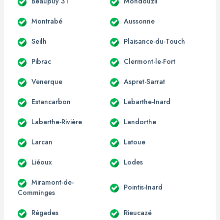
Beaupuy 31
Mondouzil
Montrabé
Aussonne
Seilh
Plaisance-du-Touch
Pibrac
Clermont-le-Fort
Venerque
Aspret-Sarrat
Estancarbon
Labarthe-Inard
Labarthe-Rivière
Landorthe
Larcan
Latoue
Liéoux
Lodes
Miramont-de-
Pointis-Inard
Comminges
Régades
Rieucazé