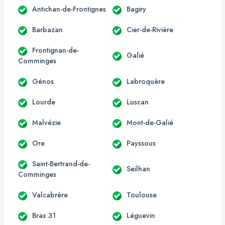
Antichan-de-Frontignes
Bagiry
Barbazan
Cier-de-Rivière
Frontignan-de-
Galié
Comminges
Génos
Labroquère
Lourde
Luscan
Malvézie
Mont-de-Galié
Ore
Payssous
Saint-Bertrand-de-
Seilhan
Comminges
Valcabrère
Toulouse
Brax 31
Léguevin