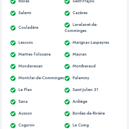
Riolas
Saint-Frajou
Salerm
Cazères
Lavelanet-de-
Couladère
Comminges
Lescuns
Marignac-Laspeyres
Martres-Tolosane
Mauran
Mondavezan
Montberaud
Montclar-de-Comminges
Palaminy
Le Plan
Saint-Julien 31
Sana
Ardiège
Ausson
Bordes-de-Rivière
Cuguron
Le Cuing