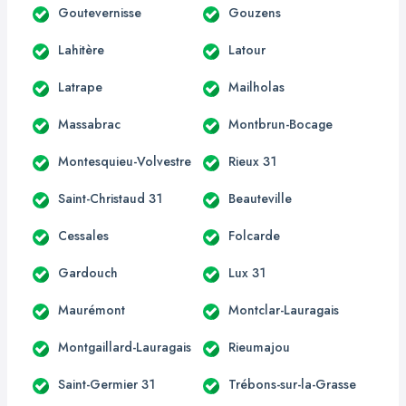
Goutevernisse
Gouzens
Lahitère
Latour
Latrape
Mailholas
Massabrac
Montbrun-Bocage
Montesquieu-Volvestre
Rieux 31
Saint-Christaud 31
Beauteville
Cessales
Folcarde
Gardouch
Lux 31
Maurémont
Montclar-Lauragais
Montgaillard-Lauragais
Rieumajou
Saint-Germier 31
Trébons-sur-la-Grasse