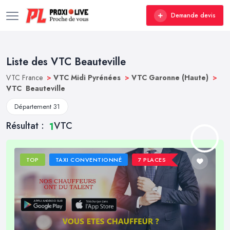
Demande devis
Liste des VTC Beauteville
VTC France
>
VTC Midi Pyrénées
>
VTC Garonne (Haute)
>
VTC Beauteville
Département 31
Résultat :
VTC
1
TOP
TAXI CONVENTIONNÉ
7 PLACES