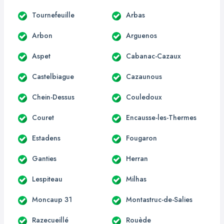
Tournefeuille
Arbas
Arbon
Arguenos
Aspet
Cabanac-Cazaux
Castelbiague
Cazaunous
Chein-Dessus
Couledoux
Couret
Encausse-les-Thermes
Estadens
Fougaron
Ganties
Herran
Lespiteau
Milhas
Moncaup 31
Montastruc-de-Salies
Razecueillé
Rouède