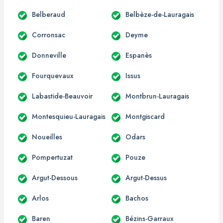
Belberaud
Belbèze-de-Lauragais
Corronsac
Deyme
Donneville
Espanès
Fourquevaux
Issus
Labastide-Beauvoir
Montbrun-Lauragais
Montesquieu-Lauragais
Montgiscard
Noueilles
Odars
Pompertuzat
Pouze
Argut-Dessous
Argut-Dessus
Arlos
Bachos
Baren
Bézins-Garraux