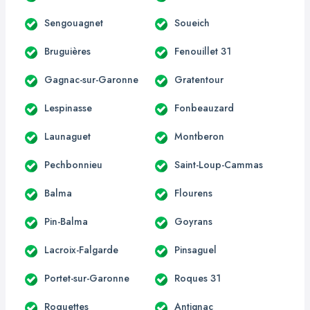
Sengouagnet
Soueich
Bruguières
Fenouillet 31
Gagnac-sur-Garonne
Gratentour
Lespinasse
Fonbeauzard
Launaguet
Montberon
Pechbonnieu
Saint-Loup-Cammas
Balma
Flourens
Pin-Balma
Goyrans
Lacroix-Falgarde
Pinsaguel
Portet-sur-Garonne
Roques 31
Roquettes
Antignac