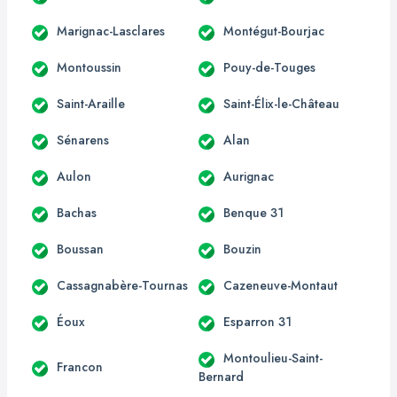
Marignac-Lasclares
Montégut-Bourjac
Montoussin
Pouy-de-Touges
Saint-Araille
Saint-Élix-le-Château
Sénarens
Alan
Aulon
Aurignac
Bachas
Benque 31
Boussan
Bouzin
Cassagnabère-Tournas
Cazeneuve-Montaut
Éoux
Esparron 31
Montoulieu-Saint-
Francon
Bernard