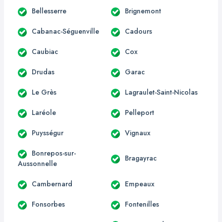
Bellesserre
Brignemont
Cabanac-Séguenville
Cadours
Caubiac
Cox
Drudas
Garac
Le Grès
Lagraulet-Saint-Nicolas
Laréole
Pelleport
Puysségur
Vignaux
Bonrepos-sur-
Bragayrac
Aussonnelle
Cambernard
Empeaux
Fonsorbes
Fontenilles