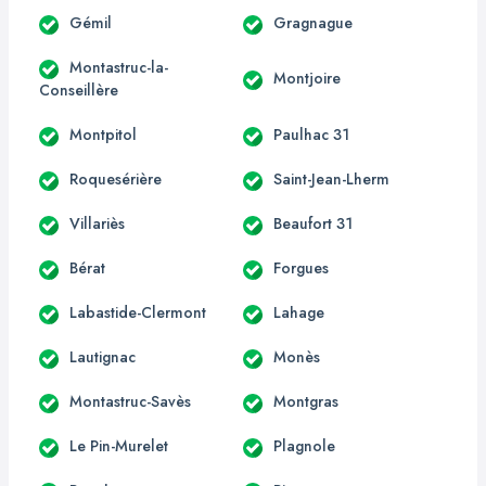
Gémil
Gragnague
Montastruc-la-
Montjoire
Conseillère
Montpitol
Paulhac 31
Roquesérière
Saint-Jean-Lherm
Villariès
Beaufort 31
Bérat
Forgues
Labastide-Clermont
Lahage
Lautignac
Monès
Montastruc-Savès
Montgras
Le Pin-Murelet
Plagnole