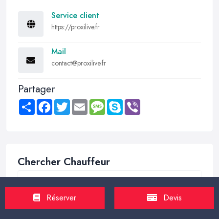
Service client
https://proxilive.fr
Mail
contact@proxilive.fr
Partager
Share
Facebook
Twitter
Email
Message
Skype
Viber
Chercher Chauffeur
Réserver
Devis
Trouver