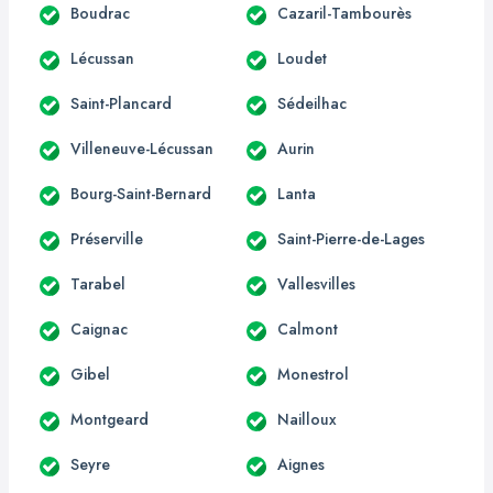
Boudrac
Cazaril-Tambourès
Lécussan
Loudet
Saint-Plancard
Sédeilhac
Villeneuve-Lécussan
Aurin
Bourg-Saint-Bernard
Lanta
Préserville
Saint-Pierre-de-Lages
Tarabel
Vallesvilles
Caignac
Calmont
Gibel
Monestrol
Montgeard
Nailloux
Seyre
Aignes