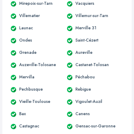
Mirepoix-sur-Tarn
Vacquiers
Villematier
Villemur-sur-Tarn
Launac
Merville 31
Ondes
Saint-Cézert
Grenade
Aureville
Auzeville-Tolosane
Castanet-Tolosan
Mervilla
Péchabou
Pechbusque
Rebigue
Vieille-Toulouse
Vigoulet-Auzil
Bax
Canens
Castagnac
Gensac-sur-Garonne