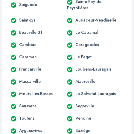
Sainte-Foy-de-
Saiguède
Peyrolières
Saint-Lys
Auriac-sur-Vendinelle
Beauville 31
Le Cabanial
Cambiac
Caragoudes
Caraman
Le Faget
Francarville
Loubens-Lauragais
Mascarville
Maureville
Mourvilles-Basses
La Salvetat-Lauragais
Saussens
Segreville
Toutens
Vendine
Ayguesvives
Baziège