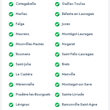
Cintegabelle
Gaillac-Toulza
Marliac
Bélesta-en-Lauragais
Falga
Juzes
Maurens
Montégut-Lauragais
Mourvilles-Hautes
Nogaret
Roumens
Saint-Félix-Lauragais
Saint-Julia
Bretx
Le Castéra
Menville
Mérenvielle
Montaigut-sur-Save
Pradère-les-Bourguets
Sainte-Livrade
Lévignac
Ramonville-Saint-Agne