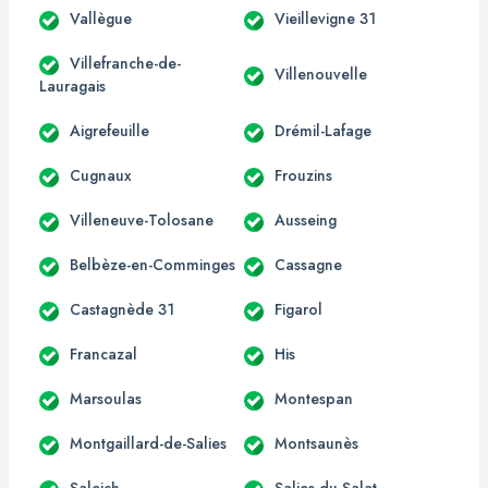
Vallègue
Vieillevigne 31
Villefranche-de-
Villenouvelle
Lauragais
Aigrefeuille
Drémil-Lafage
Cugnaux
Frouzins
Villeneuve-Tolosane
Ausseing
Belbèze-en-Comminges
Cassagne
Castagnède 31
Figarol
Francazal
His
Marsoulas
Montespan
Montgaillard-de-Salies
Montsaunès
Saleich
Salies-du-Salat