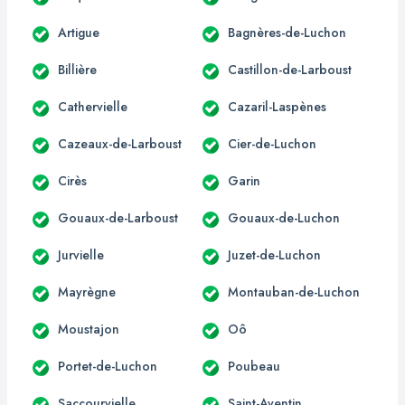
Artigue
Bagnères-de-Luchon
Billière
Castillon-de-Larboust
Cathervielle
Cazaril-Laspènes
Cazeaux-de-Larboust
Cier-de-Luchon
Cirès
Garin
Gouaux-de-Larboust
Gouaux-de-Luchon
Jurvielle
Juzet-de-Luchon
Mayrègne
Montauban-de-Luchon
Moustajon
Oô
Portet-de-Luchon
Poubeau
Saccourvielle
Saint-Aventin