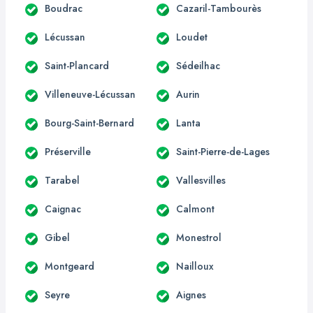
Boudrac
Cazaril-Tambourès
Lécussan
Loudet
Saint-Plancard
Sédeilhac
Villeneuve-Lécussan
Aurin
Bourg-Saint-Bernard
Lanta
Préserville
Saint-Pierre-de-Lages
Tarabel
Vallesvilles
Caignac
Calmont
Gibel
Monestrol
Montgeard
Nailloux
Seyre
Aignes