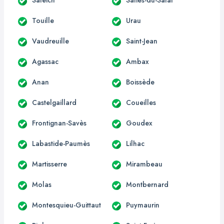
Touille
Urau
Vaudreuille
Saint-Jean
Agassac
Ambax
Anan
Boissède
Castelgaillard
Coueilles
Frontignan-Savès
Goudex
Labastide-Paumès
Lilhac
Martisserre
Mirambeau
Molas
Montbernard
Montesquieu-Guittaut
Puymaurin