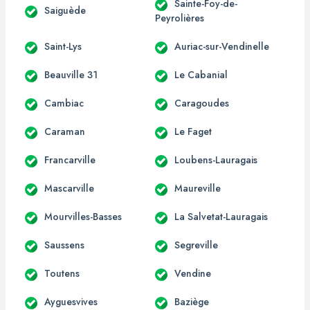
Sainte-Foy-de-
Saiguède
Peyrolières
Saint-Lys
Auriac-sur-Vendinelle
Beauville 31
Le Cabanial
Cambiac
Caragoudes
Caraman
Le Faget
Francarville
Loubens-Lauragais
Mascarville
Maureville
Mourvilles-Basses
La Salvetat-Lauragais
Saussens
Segreville
Toutens
Vendine
Ayguesvives
Baziège