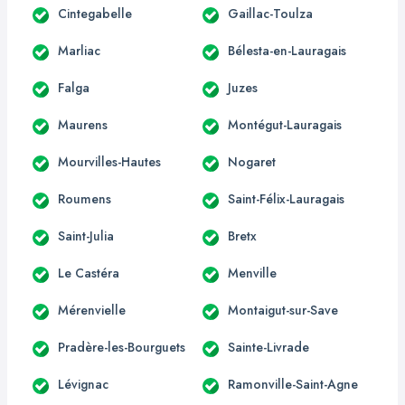
Cintegabelle
Gaillac-Toulza
Marliac
Bélesta-en-Lauragais
Falga
Juzes
Maurens
Montégut-Lauragais
Mourvilles-Hautes
Nogaret
Roumens
Saint-Félix-Lauragais
Saint-Julia
Bretx
Le Castéra
Menville
Mérenvielle
Montaigut-sur-Save
Pradère-les-Bourguets
Sainte-Livrade
Lévignac
Ramonville-Saint-Agne