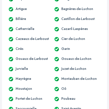
Artigue
Bagnères-de-Luchon
Billière
Castillon-de-Larboust
Cathervielle
Cazaril-Laspènes
Cazeaux-de-Larboust
Cier-de-Luchon
Cirès
Garin
Gouaux-de-Larboust
Gouaux-de-Luchon
Jurvielle
Juzet-de-Luchon
Mayrègne
Montauban-de-Luchon
Moustajon
Oô
Portet-de-Luchon
Poubeau
Saccourvielle
Saint-Aventin