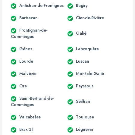
Antichan-de-Frontignes
Bagiry
Barbazan
Cier-de-Rivière
Frontignan-de-
Galié
Comminges
Génos
Labroquère
Lourde
Luscan
Malvézie
Mont-de-Galié
Ore
Payssous
Saint-Bertrand-de-
Seilhan
Comminges
Valcabrère
Toulouse
Brax 31
Léguevin