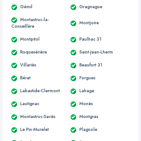
Gémil
Gragnague
Montastruc-la-
Montjoire
Conseillère
Montpitol
Paulhac 31
Roquesérière
Saint-Jean-Lherm
Villariès
Beaufort 31
Bérat
Forgues
Labastide-Clermont
Lahage
Lautignac
Monès
Montastruc-Savès
Montgras
Le Pin-Murelet
Plagnole