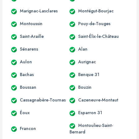
Marignac-Lasclares
Montégut-Bourjac
Montoussin
Pouy-de-Touges
Saint-Araille
Saint-Élix-le-Château
Sénarens
Alan
Aulon
Aurignac
Bachas
Benque 31
Boussan
Bouzin
Cassagnabère-Tournas
Cazeneuve-Montaut
Éoux
Esparron 31
Montoulieu-Saint-
Francon
Bernard