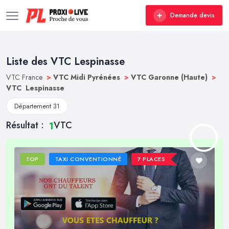
Demande devis
Liste des VTC Lespinasse
VTC France
>
VTC Midi Pyrénées
>
VTC Garonne (Haute)
>
VTC Lespinasse
Département 31
Résultat :
VTC
1
TOP
TAXI CONVENTIONNÉ
7 PLACES