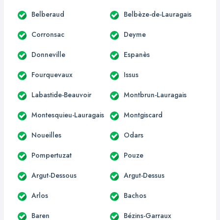
Belberaud
Belbèze-de-Lauragais
Corronsac
Deyme
Donneville
Espanès
Fourquevaux
Issus
Labastide-Beauvoir
Montbrun-Lauragais
Montesquieu-Lauragais
Montgiscard
Noueilles
Odars
Pompertuzat
Pouze
Argut-Dessous
Argut-Dessus
Arlos
Bachos
Baren
Bézins-Garraux