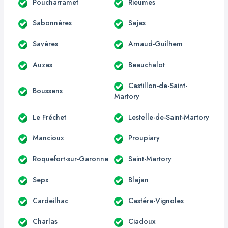
Poucharramet
Rieumes
Sabonnères
Sajas
Savères
Arnaud-Guilhem
Auzas
Beauchalot
Castillon-de-Saint-
Boussens
Martory
Le Fréchet
Lestelle-de-Saint-Martory
Mancioux
Proupiary
Roquefort-sur-Garonne
Saint-Martory
Sepx
Blajan
Cardeilhac
Castéra-Vignoles
Charlas
Ciadoux