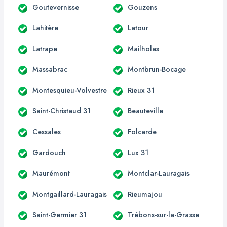
Goutevernisse
Gouzens
Lahitère
Latour
Latrape
Mailholas
Massabrac
Montbrun-Bocage
Montesquieu-Volvestre
Rieux 31
Saint-Christaud 31
Beauteville
Cessales
Folcarde
Gardouch
Lux 31
Maurémont
Montclar-Lauragais
Montgaillard-Lauragais
Rieumajou
Saint-Germier 31
Trébons-sur-la-Grasse