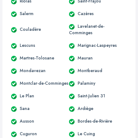
Riolas
Saint-Frajou
Salerm
Cazères
Lavelanet-de-
Couladère
Comminges
Lescuns
Marignac-Laspeyres
Martres-Tolosane
Mauran
Mondavezan
Montberaud
Montclar-de-Comminges
Palaminy
Le Plan
Saint-Julien 31
Sana
Ardiège
Ausson
Bordes-de-Rivière
Cuguron
Le Cuing