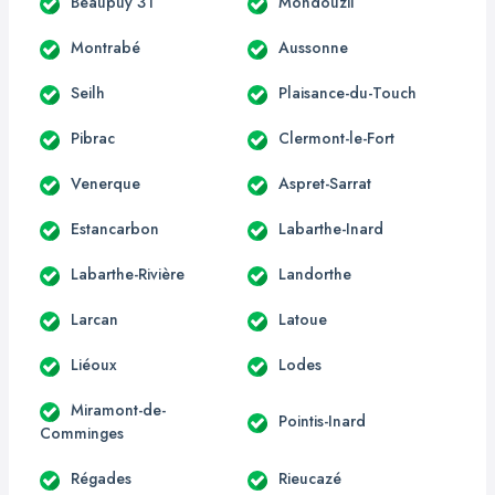
Beaupuy 31
Mondouzil
Montrabé
Aussonne
Seilh
Plaisance-du-Touch
Pibrac
Clermont-le-Fort
Venerque
Aspret-Sarrat
Estancarbon
Labarthe-Inard
Labarthe-Rivière
Landorthe
Larcan
Latoue
Liéoux
Lodes
Miramont-de-
Pointis-Inard
Comminges
Régades
Rieucazé