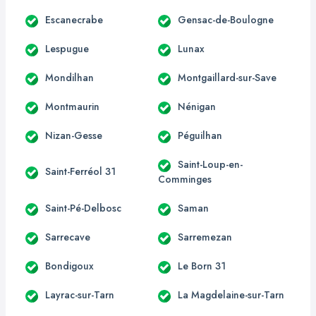
Escanecrabe
Gensac-de-Boulogne
Lespugue
Lunax
Mondilhan
Montgaillard-sur-Save
Montmaurin
Nénigan
Nizan-Gesse
Péguilhan
Saint-Loup-en-
Saint-Ferréol 31
Comminges
Saint-Pé-Delbosc
Saman
Sarrecave
Sarremezan
Bondigoux
Le Born 31
Layrac-sur-Tarn
La Magdelaine-sur-Tarn