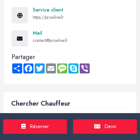
Service client
https://proxilive.fr
Mail
contact@proxilive.fr
Partager
Share
Facebook
Twitter
Email
Message
Skype
Viber
Chercher Chauffeur
Réserver
Devis
Trouver