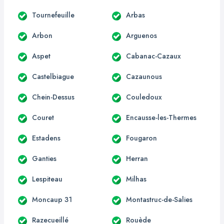
Tournefeuille
Arbas
Arbon
Arguenos
Aspet
Cabanac-Cazaux
Castelbiague
Cazaunous
Chein-Dessus
Couledoux
Couret
Encausse-les-Thermes
Estadens
Fougaron
Ganties
Herran
Lespiteau
Milhas
Moncaup 31
Montastruc-de-Salies
Razecueillé
Rouède