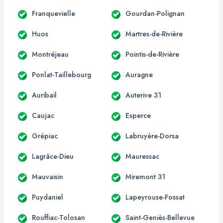
Franquevielle
Gourdan-Polignan
Huos
Martres-de-Rivière
Montréjeau
Pointis-de-Rivière
Ponlat-Taillebourg
Auragne
Auribail
Auterive 31
Caujac
Esperce
Grépiac
Labruyère-Dorsa
Lagrâce-Dieu
Mauressac
Mauvaisin
Miremont 31
Puydaniel
Lapeyrouse-Fossat
Rouffiac-Tolosan
Saint-Geniès-Bellevue