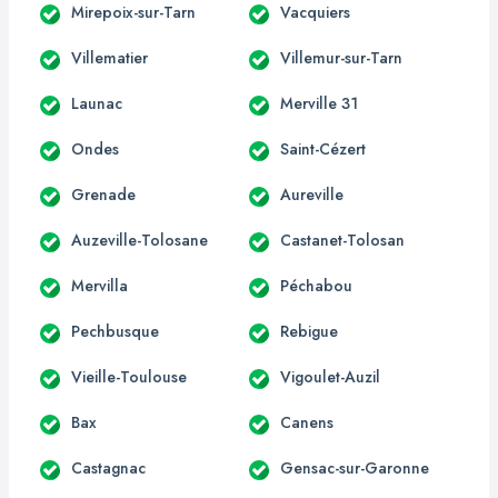
Mirepoix-sur-Tarn
Vacquiers
Villematier
Villemur-sur-Tarn
Launac
Merville 31
Ondes
Saint-Cézert
Grenade
Aureville
Auzeville-Tolosane
Castanet-Tolosan
Mervilla
Péchabou
Pechbusque
Rebigue
Vieille-Toulouse
Vigoulet-Auzil
Bax
Canens
Castagnac
Gensac-sur-Garonne