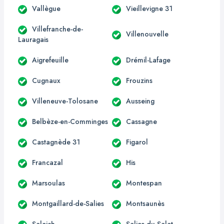
Vallègue
Vieillevigne 31
Villefranche-de-
Villenouvelle
Lauragais
Aigrefeuille
Drémil-Lafage
Cugnaux
Frouzins
Villeneuve-Tolosane
Ausseing
Belbèze-en-Comminges
Cassagne
Castagnède 31
Figarol
Francazal
His
Marsoulas
Montespan
Montgaillard-de-Salies
Montsaunès
Saleich
Salies-du-Salat