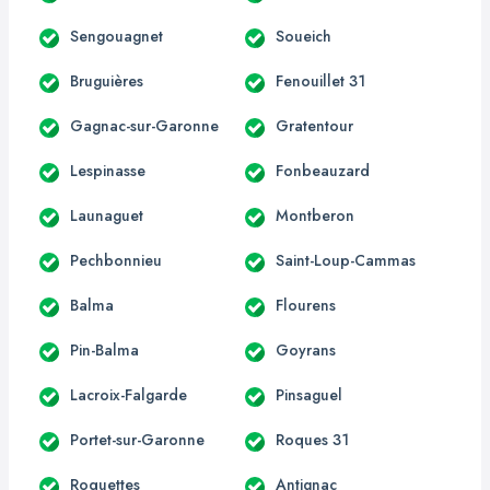
Sengouagnet
Soueich
Bruguières
Fenouillet 31
Gagnac-sur-Garonne
Gratentour
Lespinasse
Fonbeauzard
Launaguet
Montberon
Pechbonnieu
Saint-Loup-Cammas
Balma
Flourens
Pin-Balma
Goyrans
Lacroix-Falgarde
Pinsaguel
Portet-sur-Garonne
Roques 31
Roquettes
Antignac