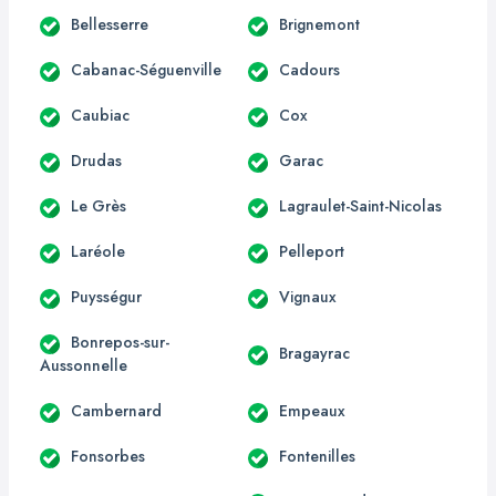
Bellesserre
Brignemont
Cabanac-Séguenville
Cadours
Caubiac
Cox
Drudas
Garac
Le Grès
Lagraulet-Saint-Nicolas
Laréole
Pelleport
Puysségur
Vignaux
Bonrepos-sur-
Bragayrac
Aussonnelle
Cambernard
Empeaux
Fonsorbes
Fontenilles