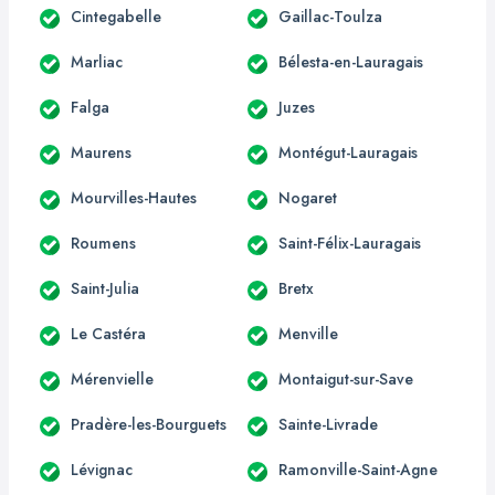
Cintegabelle
Gaillac-Toulza
Marliac
Bélesta-en-Lauragais
Falga
Juzes
Maurens
Montégut-Lauragais
Mourvilles-Hautes
Nogaret
Roumens
Saint-Félix-Lauragais
Saint-Julia
Bretx
Le Castéra
Menville
Mérenvielle
Montaigut-sur-Save
Pradère-les-Bourguets
Sainte-Livrade
Lévignac
Ramonville-Saint-Agne