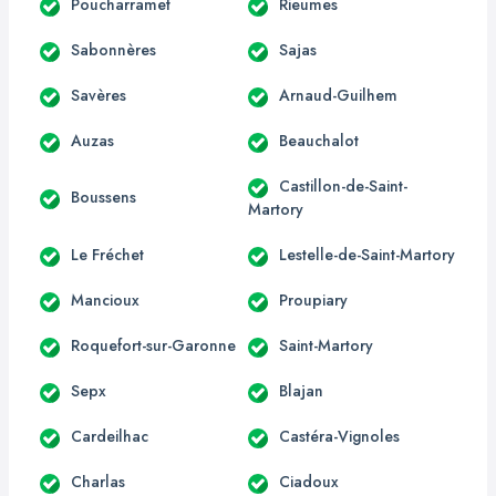
Poucharramet
Rieumes
Sabonnères
Sajas
Savères
Arnaud-Guilhem
Auzas
Beauchalot
Castillon-de-Saint-
Boussens
Martory
Le Fréchet
Lestelle-de-Saint-Martory
Mancioux
Proupiary
Roquefort-sur-Garonne
Saint-Martory
Sepx
Blajan
Cardeilhac
Castéra-Vignoles
Charlas
Ciadoux