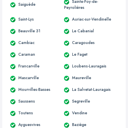
Sainte-Foy-de-
Saiguède
Peyrolières
Saint-Lys
Auriac-sur-Vendinelle
Beauville 31
Le Cabanial
Cambiac
Caragoudes
Caraman
Le Faget
Francarville
Loubens-Lauragais
Mascarville
Maureville
Mourvilles-Basses
La Salvetat-Lauragais
Saussens
Segreville
Toutens
Vendine
Ayguesvives
Baziège