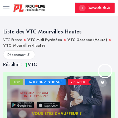
Demande devis
Liste des VTC Mourvilles-Hautes
VTC France
>
VTC Midi Pyrénées
>
VTC Garonne (Haute)
>
VTC Mourvilles-Hautes
Département 31
Résultat :
VTC
1
TOP
TAXI CONVENTIONNÉ
7 PLACES