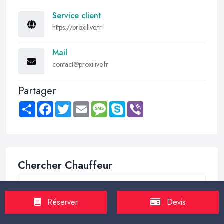
Service client
https://proxilive.fr
Mail
contact@proxilive.fr
Partager
Share
Facebook
Twitter
Email
Message
Skype
Viber
Chercher Chauffeur
Réserver
Devis
Trouver