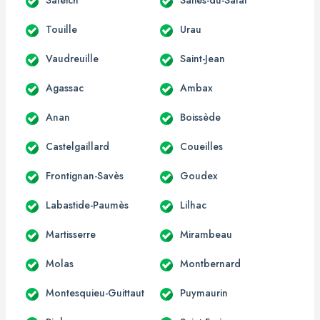
Touille
Urau
Vaudreuille
Saint-Jean
Agassac
Ambax
Anan
Boissède
Castelgaillard
Coueilles
Frontignan-Savès
Goudex
Labastide-Paumès
Lilhac
Martisserre
Mirambeau
Molas
Montbernard
Montesquieu-Guittaut
Puymaurin