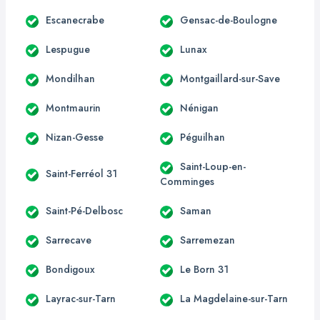
Escanecrabe
Gensac-de-Boulogne
Lespugue
Lunax
Mondilhan
Montgaillard-sur-Save
Montmaurin
Nénigan
Nizan-Gesse
Péguilhan
Saint-Loup-en-
Saint-Ferréol 31
Comminges
Saint-Pé-Delbosc
Saman
Sarrecave
Sarremezan
Bondigoux
Le Born 31
Layrac-sur-Tarn
La Magdelaine-sur-Tarn