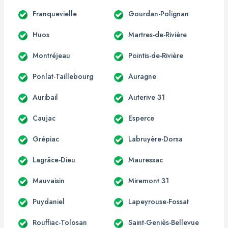
Franquevielle
Gourdan-Polignan
Huos
Martres-de-Rivière
Montréjeau
Pointis-de-Rivière
Ponlat-Taillebourg
Auragne
Auribail
Auterive 31
Caujac
Esperce
Grépiac
Labruyère-Dorsa
Lagrâce-Dieu
Mauressac
Mauvaisin
Miremont 31
Puydaniel
Lapeyrouse-Fossat
Rouffiac-Tolosan
Saint-Geniès-Bellevue