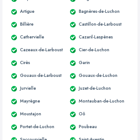
Artigue
Bagnères-de-Luchon
Billière
Castillon-de-Larboust
Cathervielle
Cazaril-Laspènes
Cazeaux-de-Larboust
Cier-de-Luchon
Cirès
Garin
Gouaux-de-Larboust
Gouaux-de-Luchon
Jurvielle
Juzet-de-Luchon
Mayrègne
Montauban-de-Luchon
Moustajon
Oô
Portet-de-Luchon
Poubeau
Saccourvielle
Saint-Aventin