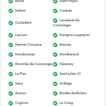
Riolas
Saint-Frajou
Salerm
Cazères
Lavelanet-de-
Couladère
Comminges
Lescuns
Marignac-Laspeyres
Martres-Tolosane
Mauran
Mondavezan
Montberaud
Montclar-de-Comminges
Palaminy
Le Plan
Saint-Julien 31
Sana
Ardiège
Ausson
Bordes-de-Rivière
Cuguron
Le Cuing