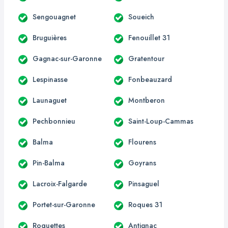
Sengouagnet
Soueich
Bruguières
Fenouillet 31
Gagnac-sur-Garonne
Gratentour
Lespinasse
Fonbeauzard
Launaguet
Montberon
Pechbonnieu
Saint-Loup-Cammas
Balma
Flourens
Pin-Balma
Goyrans
Lacroix-Falgarde
Pinsaguel
Portet-sur-Garonne
Roques 31
Roquettes
Antignac