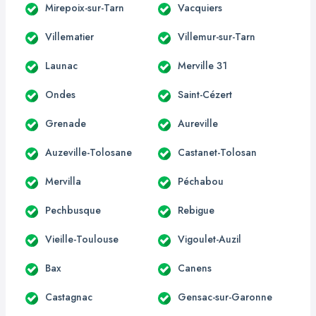
Mirepoix-sur-Tarn
Vacquiers
Villematier
Villemur-sur-Tarn
Launac
Merville 31
Ondes
Saint-Cézert
Grenade
Aureville
Auzeville-Tolosane
Castanet-Tolosan
Mervilla
Péchabou
Pechbusque
Rebigue
Vieille-Toulouse
Vigoulet-Auzil
Bax
Canens
Castagnac
Gensac-sur-Garonne