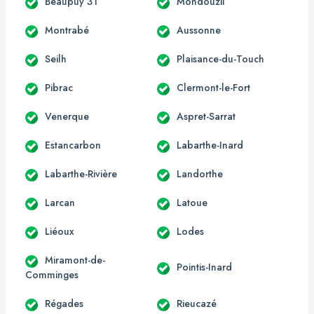
Beaupuy 31
Mondouzil
Montrabé
Aussonne
Seilh
Plaisance-du-Touch
Pibrac
Clermont-le-Fort
Venerque
Aspret-Sarrat
Estancarbon
Labarthe-Inard
Labarthe-Rivière
Landorthe
Larcan
Latoue
Liéoux
Lodes
Miramont-de-
Pointis-Inard
Comminges
Régades
Rieucazé