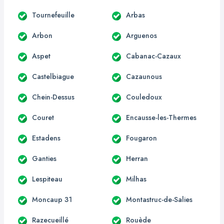
Tournefeuille
Arbas
Arbon
Arguenos
Aspet
Cabanac-Cazaux
Castelbiague
Cazaunous
Chein-Dessus
Couledoux
Couret
Encausse-les-Thermes
Estadens
Fougaron
Ganties
Herran
Lespiteau
Milhas
Moncaup 31
Montastruc-de-Salies
Razecueillé
Rouède