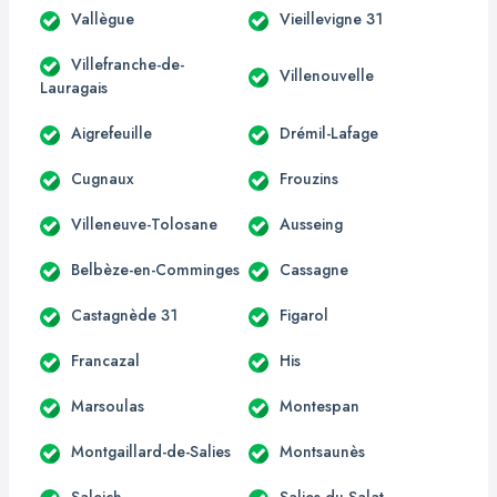
Vallègue
Vieillevigne 31
Villefranche-de-
Villenouvelle
Lauragais
Aigrefeuille
Drémil-Lafage
Cugnaux
Frouzins
Villeneuve-Tolosane
Ausseing
Belbèze-en-Comminges
Cassagne
Castagnède 31
Figarol
Francazal
His
Marsoulas
Montespan
Montgaillard-de-Salies
Montsaunès
Saleich
Salies-du-Salat