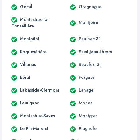
Gémil
Gragnague
Montastruc-la-
Montjoire
Conseillère
Montpitol
Paulhac 31
Roquesérière
Saint-Jean-Lherm
Villariès
Beaufort 31
Bérat
Forgues
Labastide-Clermont
Lahage
Lautignac
Monès
Montastruc-Savès
Montgras
Le Pin-Murelet
Plagnole