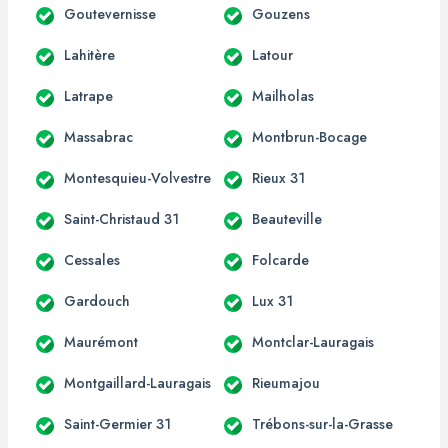
Goutevernisse
Gouzens
Lahitère
Latour
Latrape
Mailholas
Massabrac
Montbrun-Bocage
Montesquieu-Volvestre
Rieux 31
Saint-Christaud 31
Beauteville
Cessales
Folcarde
Gardouch
Lux 31
Maurémont
Montclar-Lauragais
Montgaillard-Lauragais
Rieumajou
Saint-Germier 31
Trébons-sur-la-Grasse