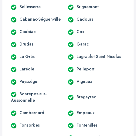
Bellesserre
Brignemont
Cabanac-Séguenville
Cadours
Caubiac
Cox
Drudas
Garac
Le Grès
Lagraulet-Saint-Nicolas
Laréole
Pelleport
Puysségur
Vignaux
Bonrepos-sur-
Bragayrac
Aussonnelle
Cambernard
Empeaux
Fonsorbes
Fontenilles