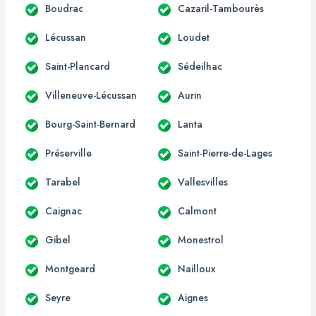
Boudrac
Cazaril-Tambourès
Lécussan
Loudet
Saint-Plancard
Sédeilhac
Villeneuve-Lécussan
Aurin
Bourg-Saint-Bernard
Lanta
Préserville
Saint-Pierre-de-Lages
Tarabel
Vallesvilles
Caignac
Calmont
Gibel
Monestrol
Montgeard
Nailloux
Seyre
Aignes