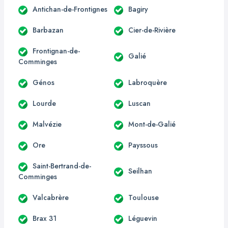
Antichan-de-Frontignes
Bagiry
Barbazan
Cier-de-Rivière
Frontignan-de-
Galié
Comminges
Génos
Labroquère
Lourde
Luscan
Malvézie
Mont-de-Galié
Ore
Payssous
Saint-Bertrand-de-
Seilhan
Comminges
Valcabrère
Toulouse
Brax 31
Léguevin