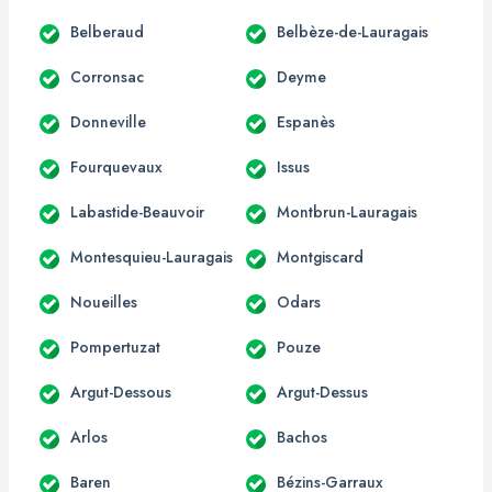
Belberaud
Belbèze-de-Lauragais
Corronsac
Deyme
Donneville
Espanès
Fourquevaux
Issus
Labastide-Beauvoir
Montbrun-Lauragais
Montesquieu-Lauragais
Montgiscard
Noueilles
Odars
Pompertuzat
Pouze
Argut-Dessous
Argut-Dessus
Arlos
Bachos
Baren
Bézins-Garraux