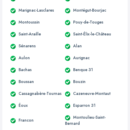
Marignac-Lasclares
Montégut-Bourjac
Montoussin
Pouy-de-Touges
Saint-Araille
Saint-Élix-le-Château
Sénarens
Alan
Aulon
Aurignac
Bachas
Benque 31
Boussan
Bouzin
Cassagnabère-Tournas
Cazeneuve-Montaut
Éoux
Esparron 31
Montoulieu-Saint-
Francon
Bernard