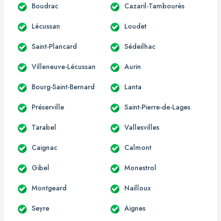
Boudrac
Cazaril-Tambourès
Lécussan
Loudet
Saint-Plancard
Sédeilhac
Villeneuve-Lécussan
Aurin
Bourg-Saint-Bernard
Lanta
Préserville
Saint-Pierre-de-Lages
Tarabel
Vallesvilles
Caignac
Calmont
Gibel
Monestrol
Montgeard
Nailloux
Seyre
Aignes