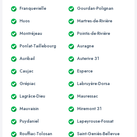
Franquevielle
Gourdan-Polignan
Huos
Martres-de-Rivière
Montréjeau
Pointis-de-Rivière
Ponlat-Taillebourg
Auragne
Auribail
Auterive 31
Caujac
Esperce
Grépiac
Labruyère-Dorsa
Lagrâce-Dieu
Mauressac
Mauvaisin
Miremont 31
Puydaniel
Lapeyrouse-Fossat
Rouffiac-Tolosan
Saint-Geniès-Bellevue