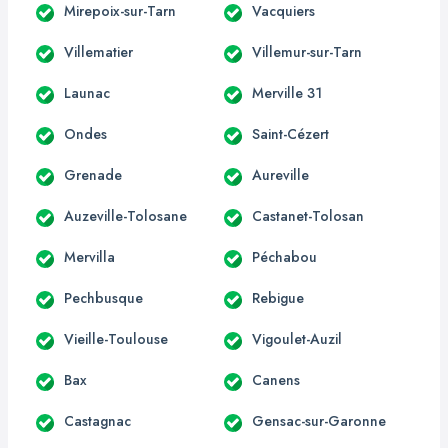
Mirepoix-sur-Tarn
Vacquiers
Villematier
Villemur-sur-Tarn
Launac
Merville 31
Ondes
Saint-Cézert
Grenade
Aureville
Auzeville-Tolosane
Castanet-Tolosan
Mervilla
Péchabou
Pechbusque
Rebigue
Vieille-Toulouse
Vigoulet-Auzil
Bax
Canens
Castagnac
Gensac-sur-Garonne