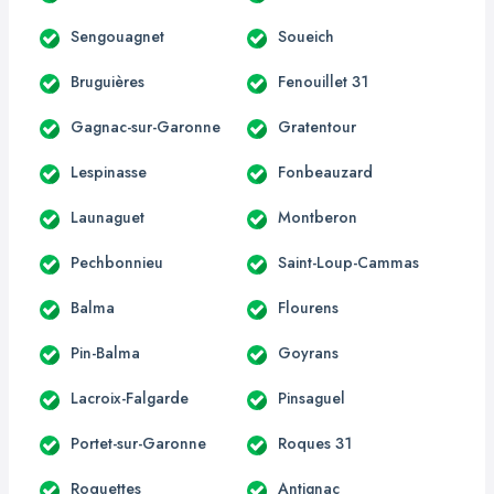
Sengouagnet
Soueich
Bruguières
Fenouillet 31
Gagnac-sur-Garonne
Gratentour
Lespinasse
Fonbeauzard
Launaguet
Montberon
Pechbonnieu
Saint-Loup-Cammas
Balma
Flourens
Pin-Balma
Goyrans
Lacroix-Falgarde
Pinsaguel
Portet-sur-Garonne
Roques 31
Roquettes
Antignac