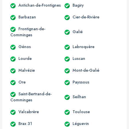
Antichan-de-Frontignes
Bagiry
Barbazan
Cier-de-Rivière
Frontignan-de-
Galié
Comminges
Génos
Labroquère
Lourde
Luscan
Malvézie
Mont-de-Galié
Ore
Payssous
Saint-Bertrand-de-
Seilhan
Comminges
Valcabrère
Toulouse
Brax 31
Léguevin