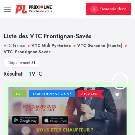
Demande devis
Liste des VTC Frontignan-Savès
VTC France
>
VTC Midi Pyrénées
>
VTC Garonne (Haute)
>
VTC Frontignan-Savès
Département 31
Résultat :
VTC
1
TOP
TAXI CONVENTIONNÉ
7 PLACES