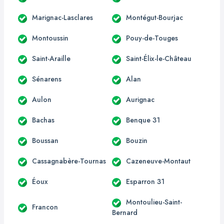
Marignac-Lasclares
Montégut-Bourjac
Montoussin
Pouy-de-Touges
Saint-Araille
Saint-Élix-le-Château
Sénarens
Alan
Aulon
Aurignac
Bachas
Benque 31
Boussan
Bouzin
Cassagnabère-Tournas
Cazeneuve-Montaut
Éoux
Esparron 31
Montoulieu-Saint-
Francon
Bernard