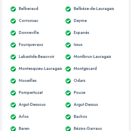
Belberaud
Belbèze-de-Lauragais
Corronsac
Deyme
Donneville
Espanès
Fourquevaux
Issus
Labastide-Beauvoir
Montbrun-Lauragais
Montesquieu-Lauragais
Montgiscard
Noueilles
Odars
Pompertuzat
Pouze
Argut-Dessous
Argut-Dessus
Arlos
Bachos
Baren
Bézins-Garraux