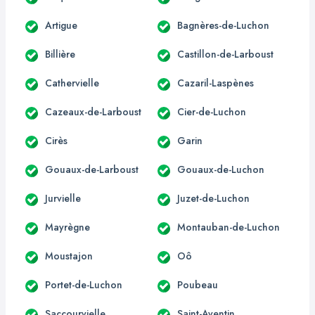
Artigue
Bagnères-de-Luchon
Billière
Castillon-de-Larboust
Cathervielle
Cazaril-Laspènes
Cazeaux-de-Larboust
Cier-de-Luchon
Cirès
Garin
Gouaux-de-Larboust
Gouaux-de-Luchon
Jurvielle
Juzet-de-Luchon
Mayrègne
Montauban-de-Luchon
Moustajon
Oô
Portet-de-Luchon
Poubeau
Saccourvielle
Saint-Aventin