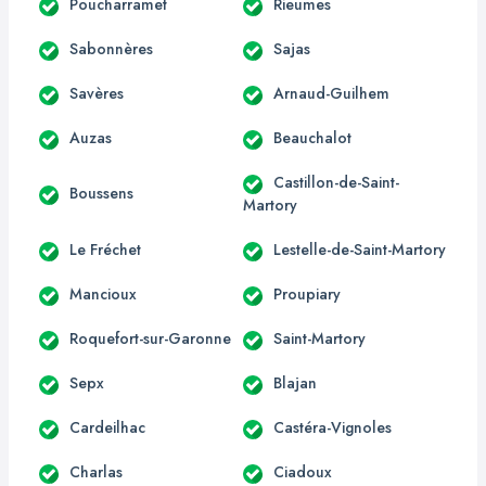
Poucharramet
Rieumes
Sabonnères
Sajas
Savères
Arnaud-Guilhem
Auzas
Beauchalot
Castillon-de-Saint-
Boussens
Martory
Le Fréchet
Lestelle-de-Saint-Martory
Mancioux
Proupiary
Roquefort-sur-Garonne
Saint-Martory
Sepx
Blajan
Cardeilhac
Castéra-Vignoles
Charlas
Ciadoux