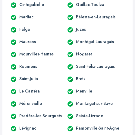
Cintegabelle
Gaillac-Toulza
Marliac
Bélesta-en-Lauragais
Falga
Juzes
Maurens
Montégut-Lauragais
Mourvilles-Hautes
Nogaret
Roumens
Saint-Félix-Lauragais
Saint-Julia
Bretx
Le Castéra
Menville
Mérenvielle
Montaigut-sur-Save
Pradère-les-Bourguets
Sainte-Livrade
Lévignac
Ramonville-Saint-Agne