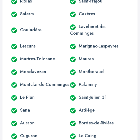
Riolas
Saint-Frajou
Salerm
Cazères
Lavelanet-de-
Couladère
Comminges
Lescuns
Marignac-Laspeyres
Martres-Tolosane
Mauran
Mondavezan
Montberaud
Montclar-de-Comminges
Palaminy
Le Plan
Saint-Julien 31
Sana
Ardiège
Ausson
Bordes-de-Rivière
Cuguron
Le Cuing