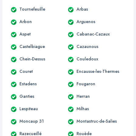
Tournefeuille
Arbas
Arbon
Arguenos
Aspet
Cabanac-Cazaux
Castelbiague
Cazaunous
Chein-Dessus
Couledoux
Couret
Encausse-les-Thermes
Estadens
Fougaron
Ganties
Herran
Lespiteau
Milhas
Moncaup 31
Montastruc-de-Salies
Razecueillé
Rouède