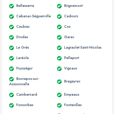
Bellesserre
Brignemont
Cabanac-Séguenville
Cadours
Caubiac
Cox
Drudas
Garac
Le Grès
Lagraulet-Saint-Nicolas
Laréole
Pelleport
Puysségur
Vignaux
Bonrepos-sur-
Bragayrac
Aussonnelle
Cambernard
Empeaux
Fonsorbes
Fontenilles