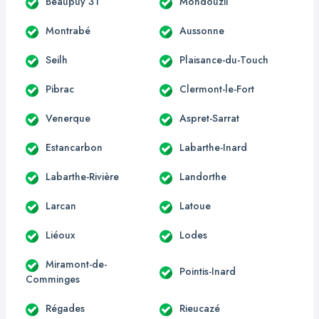
Beaupuy 31
Mondouzil
Montrabé
Aussonne
Seilh
Plaisance-du-Touch
Pibrac
Clermont-le-Fort
Venerque
Aspret-Sarrat
Estancarbon
Labarthe-Inard
Labarthe-Rivière
Landorthe
Larcan
Latoue
Liéoux
Lodes
Miramont-de-
Pointis-Inard
Comminges
Régades
Rieucazé