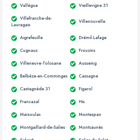
Vallègue
Vieillevigne 31
Villefranche-de-
Villenouvelle
Lauragais
Aigrefeuille
Drémil-Lafage
Cugnaux
Frouzins
Villeneuve-Tolosane
Ausseing
Belbèze-en-Comminges
Cassagne
Castagnède 31
Figarol
Francazal
His
Marsoulas
Montespan
Montgaillard-de-Salies
Montsaunès
Saleich
Salies-du-Salat