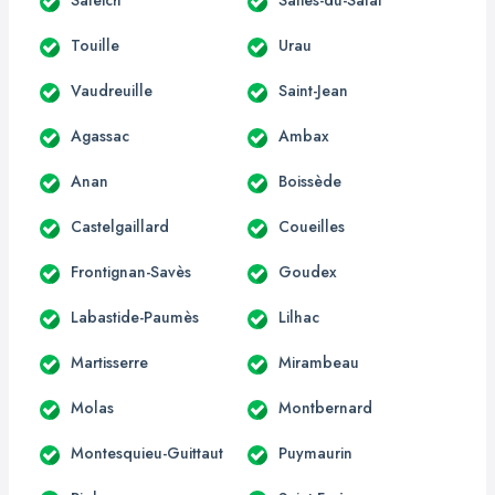
Touille
Urau
Vaudreuille
Saint-Jean
Agassac
Ambax
Anan
Boissède
Castelgaillard
Coueilles
Frontignan-Savès
Goudex
Labastide-Paumès
Lilhac
Martisserre
Mirambeau
Molas
Montbernard
Montesquieu-Guittaut
Puymaurin