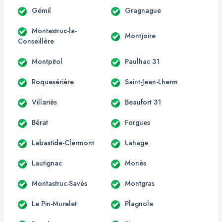
Gémil
Gragnague
Montastruc-la-
Montjoire
Conseillère
Montpitol
Paulhac 31
Roquesérière
Saint-Jean-Lherm
Villariès
Beaufort 31
Bérat
Forgues
Labastide-Clermont
Lahage
Lautignac
Monès
Montastruc-Savès
Montgras
Le Pin-Murelet
Plagnole