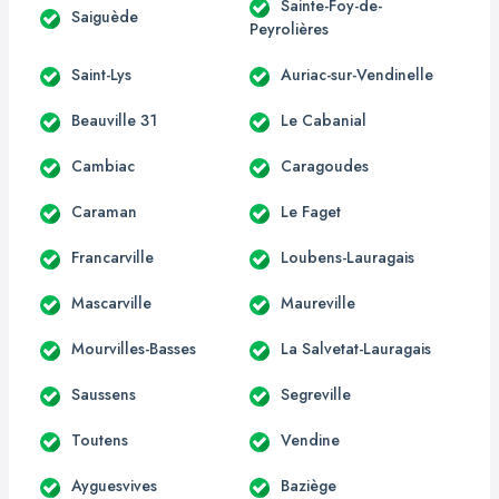
Sainte-Foy-de-
Saiguède
Peyrolières
Saint-Lys
Auriac-sur-Vendinelle
Beauville 31
Le Cabanial
Cambiac
Caragoudes
Caraman
Le Faget
Francarville
Loubens-Lauragais
Mascarville
Maureville
Mourvilles-Basses
La Salvetat-Lauragais
Saussens
Segreville
Toutens
Vendine
Ayguesvives
Baziège