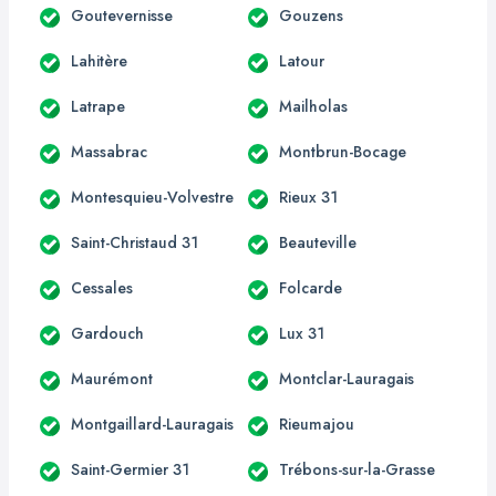
Goutevernisse
Gouzens
Lahitère
Latour
Latrape
Mailholas
Massabrac
Montbrun-Bocage
Montesquieu-Volvestre
Rieux 31
Saint-Christaud 31
Beauteville
Cessales
Folcarde
Gardouch
Lux 31
Maurémont
Montclar-Lauragais
Montgaillard-Lauragais
Rieumajou
Saint-Germier 31
Trébons-sur-la-Grasse