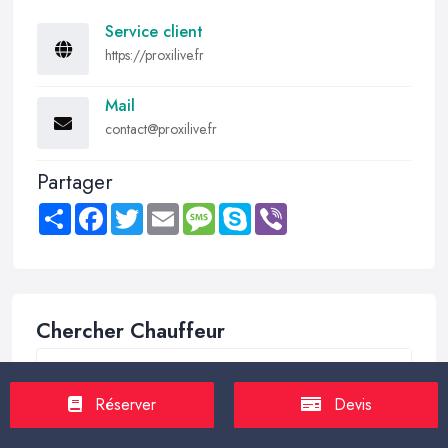
Service client
https://proxilive.fr
Mail
contact@proxilive.fr
Partager
Share
Facebook
Twitter
Email
Message
Skype
Viber
Chercher Chauffeur
Réserver
Devis
Trouver