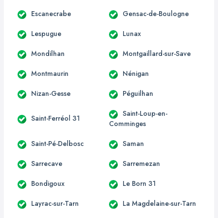
Escanecrabe
Gensac-de-Boulogne
Lespugue
Lunax
Mondilhan
Montgaillard-sur-Save
Montmaurin
Nénigan
Nizan-Gesse
Péguilhan
Saint-Loup-en-
Saint-Ferréol 31
Comminges
Saint-Pé-Delbosc
Saman
Sarrecave
Sarremezan
Bondigoux
Le Born 31
Layrac-sur-Tarn
La Magdelaine-sur-Tarn