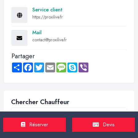
Service client
https://proxilive.fr
Mail
contact@proxilive.fr
Partager
Share
Facebook
Twitter
Email
Message
Skype
Viber
Chercher Chauffeur
Réserver
Devis
Trouver