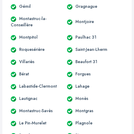
Gémil
Gragnague
Montastruc-la-
Montjoire
Conseillère
Montpitol
Paulhac 31
Roquesérière
Saint-Jean-Lherm
Villariès
Beaufort 31
Bérat
Forgues
Labastide-Clermont
Lahage
Lautignac
Monès
Montastruc-Savès
Montgras
Le Pin-Murelet
Plagnole