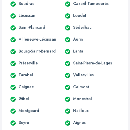
Boudrac
Cazaril-Tambourès
Lécussan
Loudet
Saint-Plancard
Sédeilhac
Villeneuve-Lécussan
Aurin
Bourg-Saint-Bernard
Lanta
Préserville
Saint-Pierre-de-Lages
Tarabel
Vallesvilles
Caignac
Calmont
Gibel
Monestrol
Montgeard
Nailloux
Seyre
Aignes