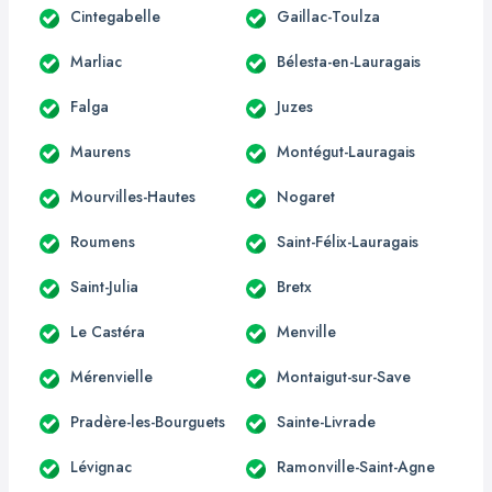
Cintegabelle
Gaillac-Toulza
Marliac
Bélesta-en-Lauragais
Falga
Juzes
Maurens
Montégut-Lauragais
Mourvilles-Hautes
Nogaret
Roumens
Saint-Félix-Lauragais
Saint-Julia
Bretx
Le Castéra
Menville
Mérenvielle
Montaigut-sur-Save
Pradère-les-Bourguets
Sainte-Livrade
Lévignac
Ramonville-Saint-Agne