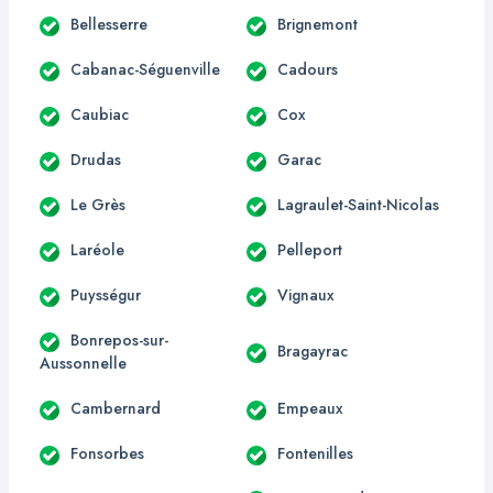
Bellesserre
Brignemont
Cabanac-Séguenville
Cadours
Caubiac
Cox
Drudas
Garac
Le Grès
Lagraulet-Saint-Nicolas
Laréole
Pelleport
Puysségur
Vignaux
Bonrepos-sur-
Bragayrac
Aussonnelle
Cambernard
Empeaux
Fonsorbes
Fontenilles