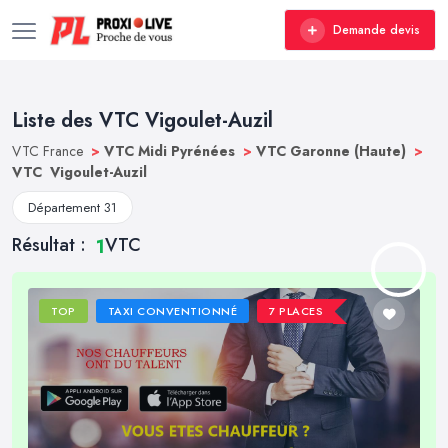
Demande devis
Liste des VTC Vigoulet-Auzil
VTC France
>
VTC Midi Pyrénées
>
VTC Garonne (Haute)
>
VTC Vigoulet-Auzil
Département 31
Résultat :
VTC
1
TOP
TAXI CONVENTIONNÉ
7 PLACES