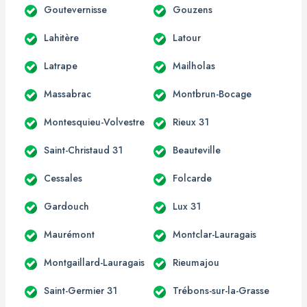
Goutevernisse
Gouzens
Lahitère
Latour
Latrape
Mailholas
Massabrac
Montbrun-Bocage
Montesquieu-Volvestre
Rieux 31
Saint-Christaud 31
Beauteville
Cessales
Folcarde
Gardouch
Lux 31
Maurémont
Montclar-Lauragais
Montgaillard-Lauragais
Rieumajou
Saint-Germier 31
Trébons-sur-la-Grasse