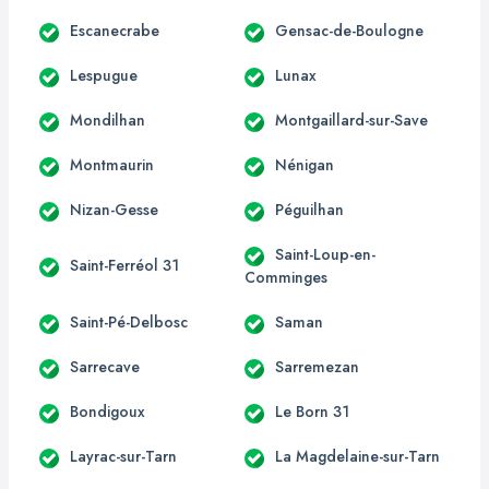
Escanecrabe
Gensac-de-Boulogne
Lespugue
Lunax
Mondilhan
Montgaillard-sur-Save
Montmaurin
Nénigan
Nizan-Gesse
Péguilhan
Saint-Loup-en-
Saint-Ferréol 31
Comminges
Saint-Pé-Delbosc
Saman
Sarrecave
Sarremezan
Bondigoux
Le Born 31
Layrac-sur-Tarn
La Magdelaine-sur-Tarn