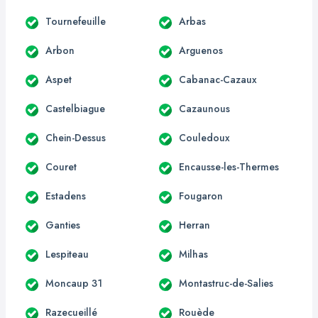
Tournefeuille
Arbas
Arbon
Arguenos
Aspet
Cabanac-Cazaux
Castelbiague
Cazaunous
Chein-Dessus
Couledoux
Couret
Encausse-les-Thermes
Estadens
Fougaron
Ganties
Herran
Lespiteau
Milhas
Moncaup 31
Montastruc-de-Salies
Razecueillé
Rouède