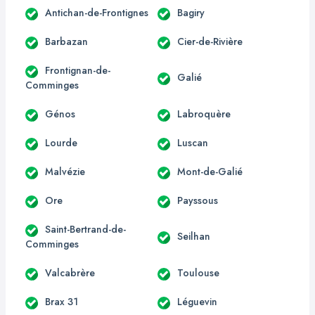
Antichan-de-Frontignes
Bagiry
Barbazan
Cier-de-Rivière
Frontignan-de-
Galié
Comminges
Génos
Labroquère
Lourde
Luscan
Malvézie
Mont-de-Galié
Ore
Payssous
Saint-Bertrand-de-
Seilhan
Comminges
Valcabrère
Toulouse
Brax 31
Léguevin