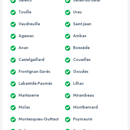
Touille
Urau
Vaudreuille
Saint-Jean
Agassac
Ambax
Anan
Boissède
Castelgaillard
Coueilles
Frontignan-Savès
Goudex
Labastide-Paumès
Lilhac
Martisserre
Mirambeau
Molas
Montbernard
Montesquieu-Guittaut
Puymaurin