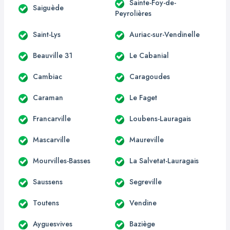
Sainte-Foy-de-
Saiguède
Peyrolières
Saint-Lys
Auriac-sur-Vendinelle
Beauville 31
Le Cabanial
Cambiac
Caragoudes
Caraman
Le Faget
Francarville
Loubens-Lauragais
Mascarville
Maureville
Mourvilles-Basses
La Salvetat-Lauragais
Saussens
Segreville
Toutens
Vendine
Ayguesvives
Baziège