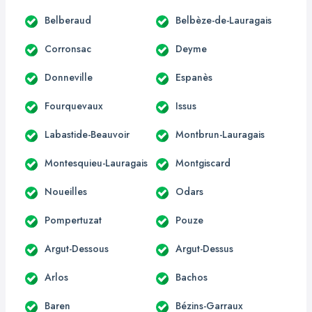
Belberaud
Belbèze-de-Lauragais
Corronsac
Deyme
Donneville
Espanès
Fourquevaux
Issus
Labastide-Beauvoir
Montbrun-Lauragais
Montesquieu-Lauragais
Montgiscard
Noueilles
Odars
Pompertuzat
Pouze
Argut-Dessous
Argut-Dessus
Arlos
Bachos
Baren
Bézins-Garraux