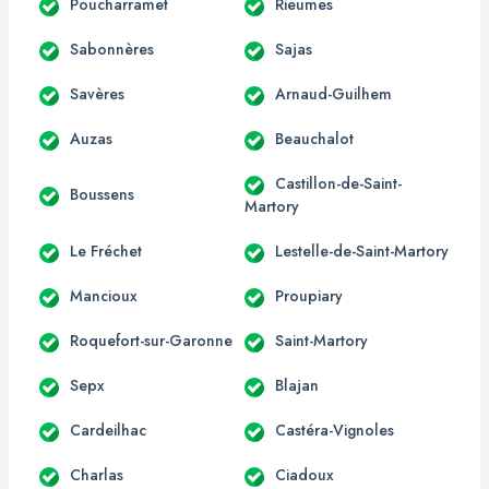
Poucharramet
Rieumes
Sabonnères
Sajas
Savères
Arnaud-Guilhem
Auzas
Beauchalot
Castillon-de-Saint-
Boussens
Martory
Le Fréchet
Lestelle-de-Saint-Martory
Mancioux
Proupiary
Roquefort-sur-Garonne
Saint-Martory
Sepx
Blajan
Cardeilhac
Castéra-Vignoles
Charlas
Ciadoux