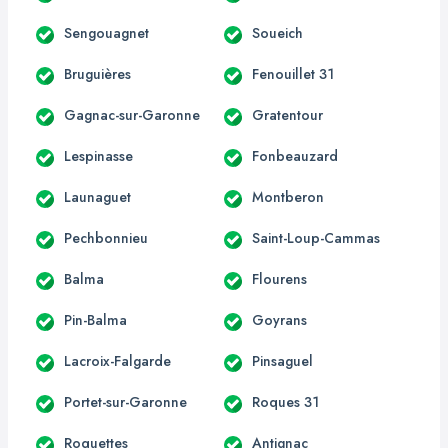
Sengouagnet
Soueich
Bruguières
Fenouillet 31
Gagnac-sur-Garonne
Gratentour
Lespinasse
Fonbeauzard
Launaguet
Montberon
Pechbonnieu
Saint-Loup-Cammas
Balma
Flourens
Pin-Balma
Goyrans
Lacroix-Falgarde
Pinsaguel
Portet-sur-Garonne
Roques 31
Roquettes
Antignac