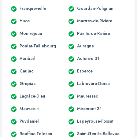
Franquevielle
Gourdan-Polignan
Huos
Martres-de-Rivière
Montréjeau
Pointis-de-Rivière
Ponlat-Taillebourg
Auragne
Auribail
Auterive 31
Caujac
Esperce
Grépiac
Labruyère-Dorsa
Lagrâce-Dieu
Mauressac
Mauvaisin
Miremont 31
Puydaniel
Lapeyrouse-Fossat
Rouffiac-Tolosan
Saint-Geniès-Bellevue