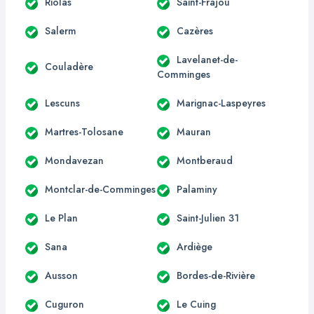
Riolas
Saint-Frajou
Salerm
Cazères
Lavelanet-de-
Couladère
Comminges
Lescuns
Marignac-Laspeyres
Martres-Tolosane
Mauran
Mondavezan
Montberaud
Montclar-de-Comminges
Palaminy
Le Plan
Saint-Julien 31
Sana
Ardiège
Ausson
Bordes-de-Rivière
Cuguron
Le Cuing