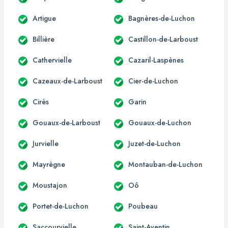
Artigue
Bagnères-de-Luchon
Billière
Castillon-de-Larboust
Cathervielle
Cazaril-Laspènes
Cazeaux-de-Larboust
Cier-de-Luchon
Cirès
Garin
Gouaux-de-Larboust
Gouaux-de-Luchon
Jurvielle
Juzet-de-Luchon
Mayrègne
Montauban-de-Luchon
Moustajon
Oô
Portet-de-Luchon
Poubeau
Saccourvielle
Saint-Aventin