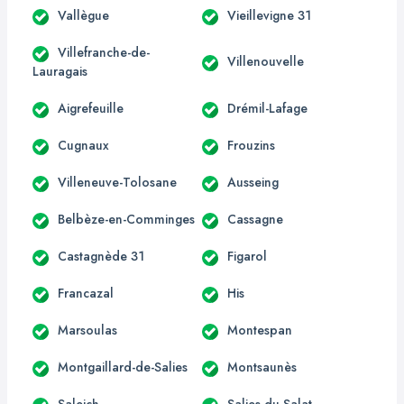
Vallègue
Vieillevigne 31
Villefranche-de-
Villenouvelle
Lauragais
Aigrefeuille
Drémil-Lafage
Cugnaux
Frouzins
Villeneuve-Tolosane
Ausseing
Belbèze-en-Comminges
Cassagne
Castagnède 31
Figarol
Francazal
His
Marsoulas
Montespan
Montgaillard-de-Salies
Montsaunès
Saleich
Salies-du-Salat