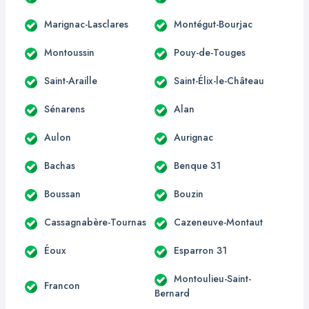
Marignac-Lasclares
Montégut-Bourjac
Montoussin
Pouy-de-Touges
Saint-Araille
Saint-Élix-le-Château
Sénarens
Alan
Aulon
Aurignac
Bachas
Benque 31
Boussan
Bouzin
Cassagnabère-Tournas
Cazeneuve-Montaut
Éoux
Esparron 31
Montoulieu-Saint-
Francon
Bernard