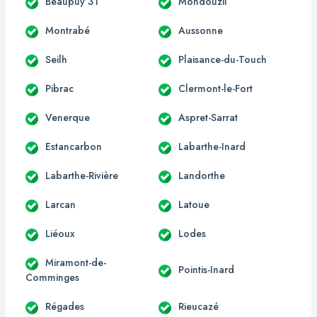
Beaupuy 31
Mondouzil
Montrabé
Aussonne
Seilh
Plaisance-du-Touch
Pibrac
Clermont-le-Fort
Venerque
Aspret-Sarrat
Estancarbon
Labarthe-Inard
Labarthe-Rivière
Landorthe
Larcan
Latoue
Liéoux
Lodes
Miramont-de-
Pointis-Inard
Comminges
Régades
Rieucazé