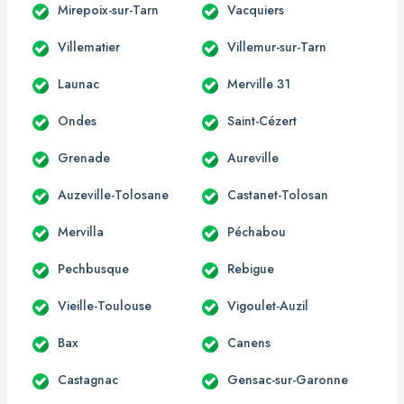
Mirepoix-sur-Tarn
Vacquiers
Villematier
Villemur-sur-Tarn
Launac
Merville 31
Ondes
Saint-Cézert
Grenade
Aureville
Auzeville-Tolosane
Castanet-Tolosan
Mervilla
Péchabou
Pechbusque
Rebigue
Vieille-Toulouse
Vigoulet-Auzil
Bax
Canens
Castagnac
Gensac-sur-Garonne