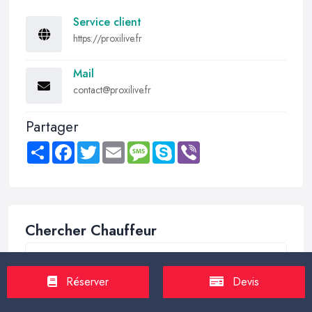
Service client
https://proxilive.fr
Mail
contact@proxilive.fr
Partager
Share
Facebook
Twitter
Email
Message
Skype
Viber
Chercher Chauffeur
Réserver
Devis
Trouver