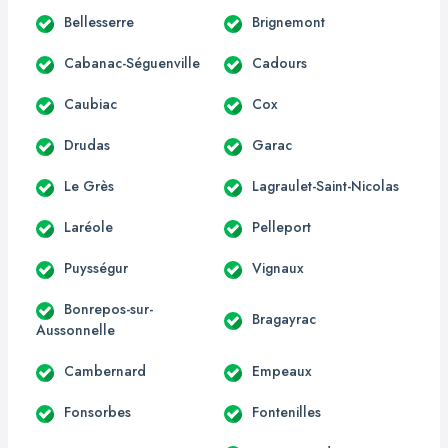
Bellesserre
Brignemont
Cabanac-Séguenville
Cadours
Caubiac
Cox
Drudas
Garac
Le Grès
Lagraulet-Saint-Nicolas
Laréole
Pelleport
Puysségur
Vignaux
Bonrepos-sur-
Bragayrac
Aussonnelle
Cambernard
Empeaux
Fonsorbes
Fontenilles