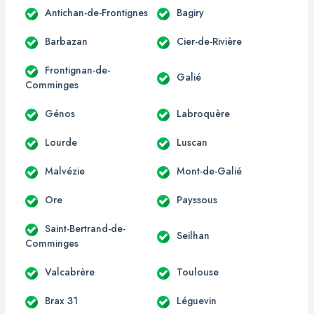
Antichan-de-Frontignes
Bagiry
Barbazan
Cier-de-Rivière
Frontignan-de-
Galié
Comminges
Génos
Labroquère
Lourde
Luscan
Malvézie
Mont-de-Galié
Ore
Payssous
Saint-Bertrand-de-
Seilhan
Comminges
Valcabrère
Toulouse
Brax 31
Léguevin