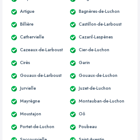
Artigue
Bagnères-de-Luchon
Billière
Castillon-de-Larboust
Cathervielle
Cazaril-Laspènes
Cazeaux-de-Larboust
Cier-de-Luchon
Cirès
Garin
Gouaux-de-Larboust
Gouaux-de-Luchon
Jurvielle
Juzet-de-Luchon
Mayrègne
Montauban-de-Luchon
Moustajon
Oô
Portet-de-Luchon
Poubeau
Saccourvielle
Saint-Aventin