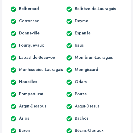
Belberaud
Belbèze-de-Lauragais
Corronsac
Deyme
Donneville
Espanès
Fourquevaux
Issus
Labastide-Beauvoir
Montbrun-Lauragais
Montesquieu-Lauragais
Montgiscard
Noueilles
Odars
Pompertuzat
Pouze
Argut-Dessous
Argut-Dessus
Arlos
Bachos
Baren
Bézins-Garraux