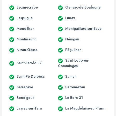
Escanecrabe
Gensac-de-Boulogne
Lespugue
Lunax
Mondilhan
Montgaillard-sur-Save
Montmaurin
Nénigan
Nizan-Gesse
Péguilhan
Saint-Loup-en-
Saint-Ferréol 31
Comminges
Saint-Pé-Delbosc
Saman
Sarrecave
Sarremezan
Bondigoux
Le Born 31
Layrac-sur-Tarn
La Magdelaine-sur-Tarn