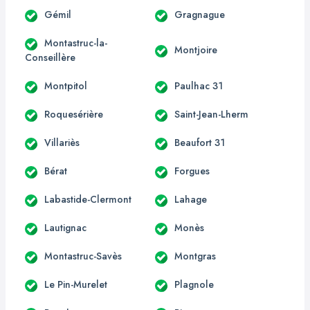
Gémil
Gragnague
Montastruc-la-
Montjoire
Conseillère
Montpitol
Paulhac 31
Roquesérière
Saint-Jean-Lherm
Villariès
Beaufort 31
Bérat
Forgues
Labastide-Clermont
Lahage
Lautignac
Monès
Montastruc-Savès
Montgras
Le Pin-Murelet
Plagnole