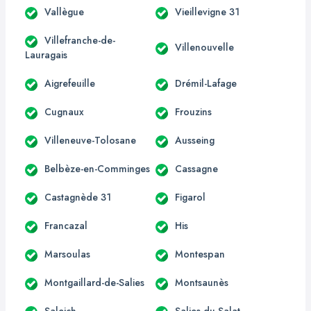
Vallègue
Vieillevigne 31
Villefranche-de-
Villenouvelle
Lauragais
Aigrefeuille
Drémil-Lafage
Cugnaux
Frouzins
Villeneuve-Tolosane
Ausseing
Belbèze-en-Comminges
Cassagne
Castagnède 31
Figarol
Francazal
His
Marsoulas
Montespan
Montgaillard-de-Salies
Montsaunès
Saleich
Salies-du-Salat