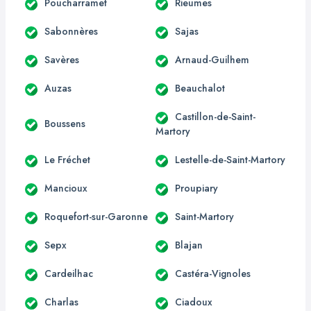
Poucharramet
Rieumes
Sabonnères
Sajas
Savères
Arnaud-Guilhem
Auzas
Beauchalot
Castillon-de-Saint-
Boussens
Martory
Le Fréchet
Lestelle-de-Saint-Martory
Mancioux
Proupiary
Roquefort-sur-Garonne
Saint-Martory
Sepx
Blajan
Cardeilhac
Castéra-Vignoles
Charlas
Ciadoux