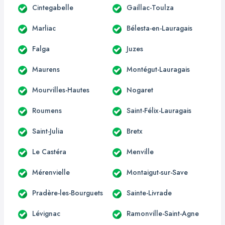
Cintegabelle
Gaillac-Toulza
Marliac
Bélesta-en-Lauragais
Falga
Juzes
Maurens
Montégut-Lauragais
Mourvilles-Hautes
Nogaret
Roumens
Saint-Félix-Lauragais
Saint-Julia
Bretx
Le Castéra
Menville
Mérenvielle
Montaigut-sur-Save
Pradère-les-Bourguets
Sainte-Livrade
Lévignac
Ramonville-Saint-Agne