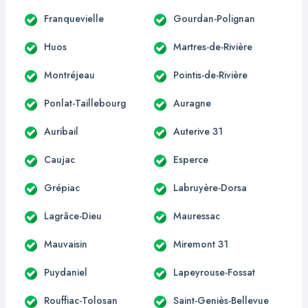
Franquevielle
Gourdan-Polignan
Huos
Martres-de-Rivière
Montréjeau
Pointis-de-Rivière
Ponlat-Taillebourg
Auragne
Auribail
Auterive 31
Caujac
Esperce
Grépiac
Labruyère-Dorsa
Lagrâce-Dieu
Mauressac
Mauvaisin
Miremont 31
Puydaniel
Lapeyrouse-Fossat
Rouffiac-Tolosan
Saint-Geniès-Bellevue