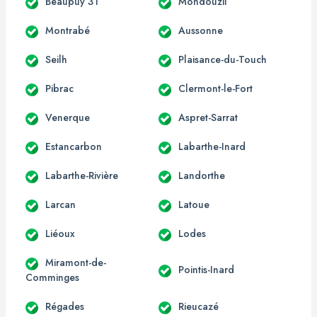
Beaupuy 31
Mondouzil
Montrabé
Aussonne
Seilh
Plaisance-du-Touch
Pibrac
Clermont-le-Fort
Venerque
Aspret-Sarrat
Estancarbon
Labarthe-Inard
Labarthe-Rivière
Landorthe
Larcan
Latoue
Liéoux
Lodes
Miramont-de-
Pointis-Inard
Comminges
Régades
Rieucazé