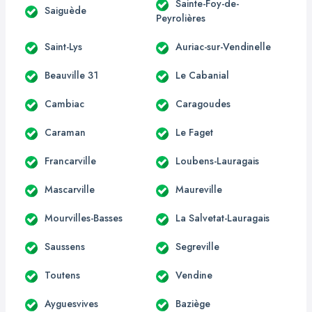
Sainte-Foy-de-
Saiguède
Peyrolières
Saint-Lys
Auriac-sur-Vendinelle
Beauville 31
Le Cabanial
Cambiac
Caragoudes
Caraman
Le Faget
Francarville
Loubens-Lauragais
Mascarville
Maureville
Mourvilles-Basses
La Salvetat-Lauragais
Saussens
Segreville
Toutens
Vendine
Ayguesvives
Baziège