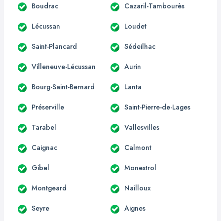
Boudrac
Cazaril-Tambourès
Lécussan
Loudet
Saint-Plancard
Sédeilhac
Villeneuve-Lécussan
Aurin
Bourg-Saint-Bernard
Lanta
Préserville
Saint-Pierre-de-Lages
Tarabel
Vallesvilles
Caignac
Calmont
Gibel
Monestrol
Montgeard
Nailloux
Seyre
Aignes