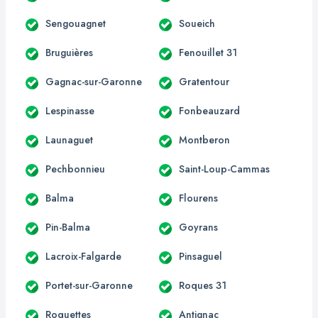
Sengouagnet
Soueich
Bruguières
Fenouillet 31
Gagnac-sur-Garonne
Gratentour
Lespinasse
Fonbeauzard
Launaguet
Montberon
Pechbonnieu
Saint-Loup-Cammas
Balma
Flourens
Pin-Balma
Goyrans
Lacroix-Falgarde
Pinsaguel
Portet-sur-Garonne
Roques 31
Roquettes
Antignac