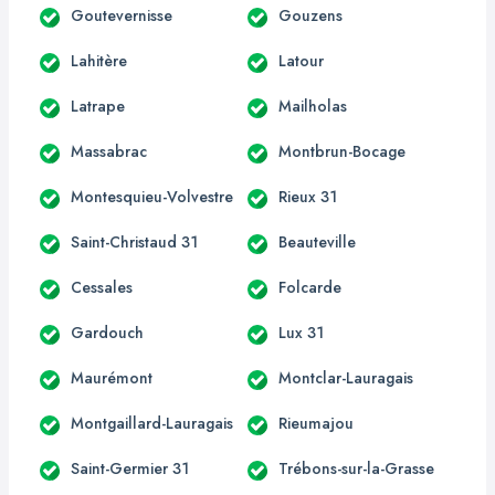
Goutevernisse
Gouzens
Lahitère
Latour
Latrape
Mailholas
Massabrac
Montbrun-Bocage
Montesquieu-Volvestre
Rieux 31
Saint-Christaud 31
Beauteville
Cessales
Folcarde
Gardouch
Lux 31
Maurémont
Montclar-Lauragais
Montgaillard-Lauragais
Rieumajou
Saint-Germier 31
Trébons-sur-la-Grasse