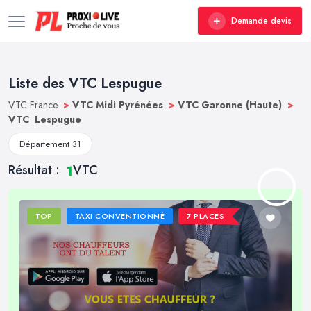
Demande devis
Liste des VTC Lespugue
VTC France
>
VTC Midi Pyrénées
>
VTC Garonne (Haute)
>
VTC Lespugue
Département 31
Résultat :
VTC
1
TOP
TAXI CONVENTIONNÉ
7 PLACES