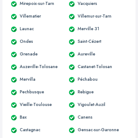
Mirepoix-sur-Tarn
Vacquiers
Villematier
Villemur-sur-Tarn
Launac
Merville 31
Ondes
Saint-Cézert
Grenade
Aureville
Auzeville-Tolosane
Castanet-Tolosan
Mervilla
Péchabou
Pechbusque
Rebigue
Vieille-Toulouse
Vigoulet-Auzil
Bax
Canens
Castagnac
Gensac-sur-Garonne