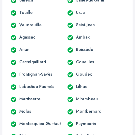
Touille
Urau
Vaudreuille
Saint-Jean
Agassac
Ambax
Anan
Boissède
Castelgaillard
Coueilles
Frontignan-Savès
Goudex
Labastide-Paumès
Lilhac
Martisserre
Mirambeau
Molas
Montbernard
Montesquieu-Guittaut
Puymaurin