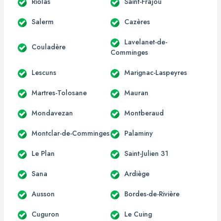
Riolas
Saint-Frajou
Salerm
Cazères
Lavelanet-de-
Couladère
Comminges
Lescuns
Marignac-Laspeyres
Martres-Tolosane
Mauran
Mondavezan
Montberaud
Montclar-de-Comminges
Palaminy
Le Plan
Saint-Julien 31
Sana
Ardiège
Ausson
Bordes-de-Rivière
Cuguron
Le Cuing