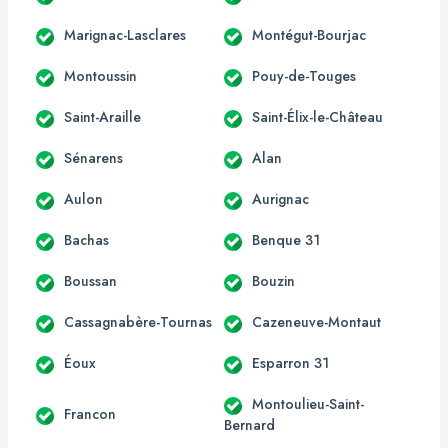
Marignac-Lasclares
Montégut-Bourjac
Montoussin
Pouy-de-Touges
Saint-Araille
Saint-Élix-le-Château
Sénarens
Alan
Aulon
Aurignac
Bachas
Benque 31
Boussan
Bouzin
Cassagnabère-Tournas
Cazeneuve-Montaut
Éoux
Esparron 31
Montoulieu-Saint-
Francon
Bernard