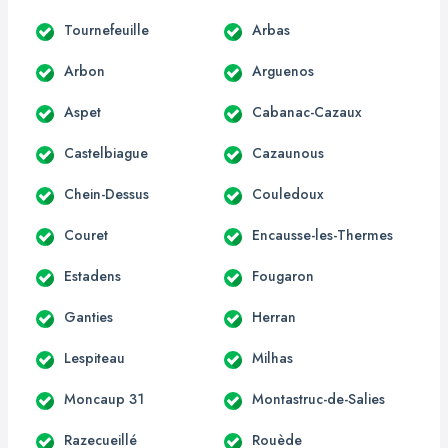
Tournefeuille
Arbas
Arbon
Arguenos
Aspet
Cabanac-Cazaux
Castelbiague
Cazaunous
Chein-Dessus
Couledoux
Couret
Encausse-les-Thermes
Estadens
Fougaron
Ganties
Herran
Lespiteau
Milhas
Moncaup 31
Montastruc-de-Salies
Razecueillé
Rouède