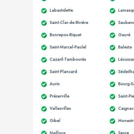
Labastidette
Lamasq
Saint-Clar-de-Rivière
Sauben
Bonrepos-Riquet
Gauré
Saint-Marcel-Paulel
Balesta
Cazaril-Tambourès
Lécussa
Saint-Plancard
Sédeilh
Aurin
Bourg-S
Préserville
Saint-Pi
Vallesvilles
Caignac
Gibel
Monestr
Nailloux
Seyre