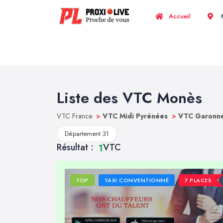
Accueil
M
Liste des VTC Monès
VTC France
>
VTC Midi Pyrénées
>
VTC Garonne
Département 31
Résultat :
VTC
1
TOP
TAXI CONVENTIONNÉ
7 PLACES