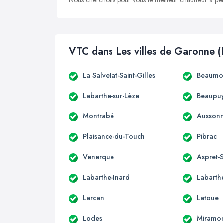
Nous cherchons pour vous le meilleur chauffeur à peti
VTC dans Les villes de Garonne (
La Salvetat-Saint-Gilles
Beaumon
Labarthe-sur-Lèze
Beaupuy
Montrabé
Ausson
Plaisance-du-Touch
Pibrac
Venerque
Aspret-S
Labarthe-Inard
Labarthe
Larcan
Latoue
Lodes
Miramo