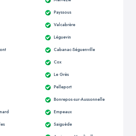
Payssous
Valcabrère
Léguevin
ont
Cabanac-Séguenville
c
Cox
Le Grès
Pelleport
Bonrepos-sur-Aussonnelle
nard
Empeaux
les
Saiguède