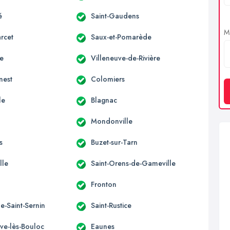
é
Saint-Gaudens
Me
rcet
Saux-et-Pomarède
ne
Villeneuve-de-Rivière
nest
Colomiers
le
Blagnac
Mondonville
s
Buzet-sur-Tarn
lle
Saint-Orens-de-Gameville
Fronton
e-Saint-Sernin
Saint-Rustice
uve-lès-Bouloc
Eaunes