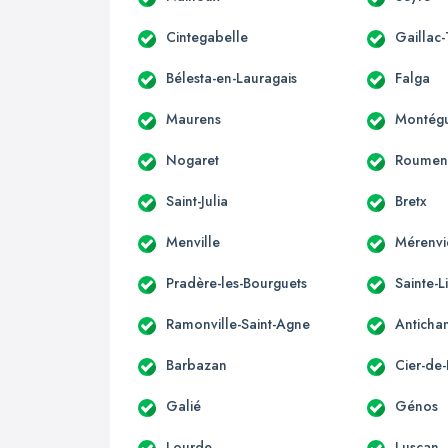
Cintegabelle
Gaillac
Bélesta-en-Lauragais
Falga
Maurens
Montégu
Nogaret
Roumen
Saint-Julia
Bretx
Menville
Mérenvi
Pradère-les-Bourguets
Sainte-L
Ramonville-Saint-Agne
Anticha
Barbazan
Cier-de-
Galié
Génos
Lourde
Luscan