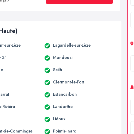
t prix
Haute)
t-sur-Lèze
Lagardelle-sur-Lèze
 31
Mondouzil
ne
Seilh
Clermont-le-Fort
arrat
Estancarbon
-Rivière
Landorthe
Liéoux
nt-de-Comminges
Pointis-Inard