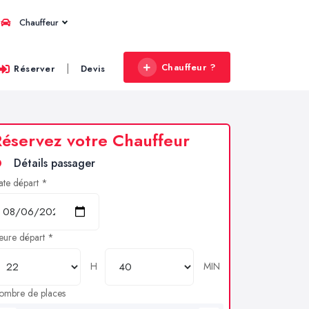
Chauffeur
Chauffeur ?
|
Réserver
Devis
éservez votre Chauffeur
Détails passager
ate départ *
eure départ *
H
MIN
ombre de places