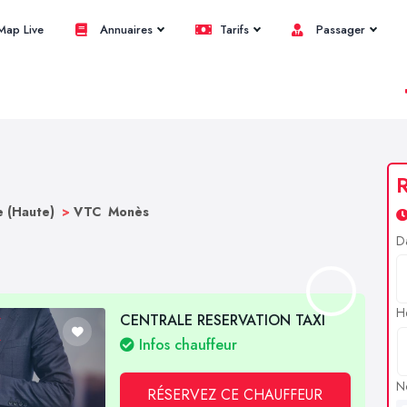
ap Live
Annuaires
Tarifs
Passager
R
 (Haute)
>
VTC Monès
D
H
CENTRALE RESERVATION TAXI
Infos chauffeur
N
RÉSERVEZ CE CHAUFFEUR