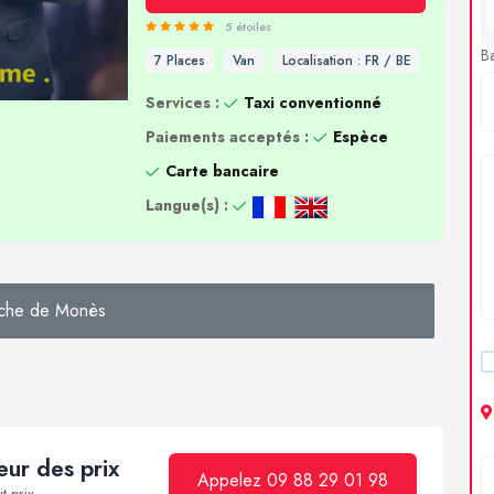
5 étoiles
B
7 Places
Van
Localisation : FR / BE
Services :
Taxi conventionné
Paiements acceptés :
Espèce
Carte bancaire
Langue(s) :
che de Monès
ur des prix
Appelez 09 88 29 01 98