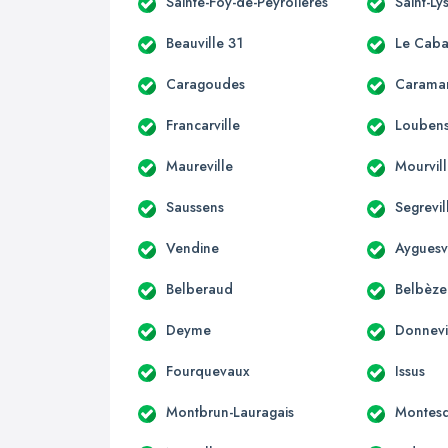
Sainte-Foy-de-Peyrolières
Saint-Ly
Beauville 31
Le Caba
Caragoudes
Carama
Francarville
Loubens
Maureville
Mourvil
Saussens
Segrevil
Vendine
Ayguesv
Belberaud
Belbèze
Deyme
Donnevi
Fourquevaux
Issus
Montbrun-Lauragais
Montesq