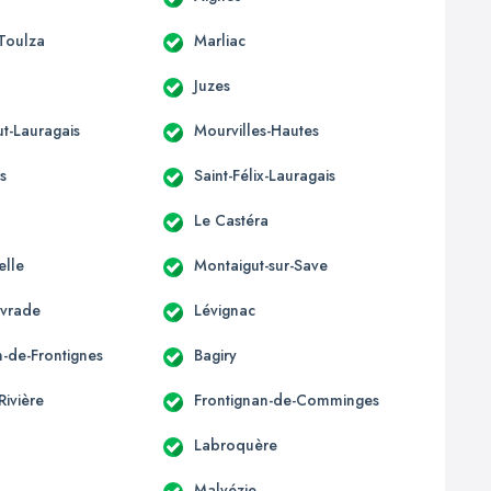
-Toulza
Marliac
Juzes
t-Lauragais
Mourvilles-Hautes
s
Saint-Félix-Lauragais
Le Castéra
elle
Montaigut-sur-Save
ivrade
Lévignac
n-de-Frontignes
Bagiry
Rivière
Frontignan-de-Comminges
Labroquère
Malvézie