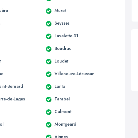
uère
Muret
s
Seysses
Lavalette 31
Boudrac
n
Loudet
ac
Villeneuve-Lécussan
aint-Bernard
Lanta
erre-de-Lages
Tarabel
Calmont
ol
Montgeard
Aignes