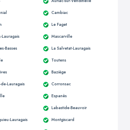
s
Auriac-sur-Vendinelle
nial
Cambiac
n
Le Faget
-Lauragais
Mascarville
les-Basses
La Salvetat-Lauragais
le
Toutens
ives
Baziège
-de-Lauragais
Corronsac
lle
Espanès
Labastide-Beauvoir
uieu-Lauragais
Montgiscard