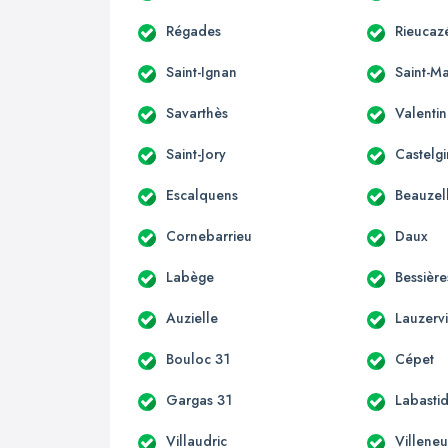
Régades
Rieucaz
Saint-Ignan
Saint-Ma
Savarthès
Valenti
Saint-Jory
Castelgi
Escalquens
Beauzel
Cornebarrieu
Daux
Labège
Bessière
Auzielle
Lauzervi
Bouloc 31
Cépet
Gargas 31
Labastid
Villaudric
Villene