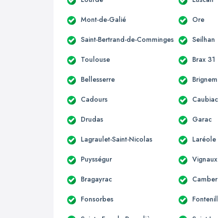
Mont-de-Galié
Ore
Saint-Bertrand-de-Comminges
Seilhan
Toulouse
Brax 31
Bellesserre
Brignem
Cadours
Caubia
Drudas
Garac
Lagraulet-Saint-Nicolas
Laréole
Puysségur
Vignaux
Bragayrac
Camber
Fonsorbes
Fontenil