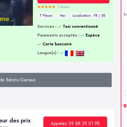
5 étoiles
B
7 Places
Van
Localisation : FR / BE
Services :
Taxi conventionné
Paiements acceptés :
Espèce
Carte bancaire
Langue(s) :
de Bézins-Garraux
ur des prix
Appelez 09 88 29 01 98