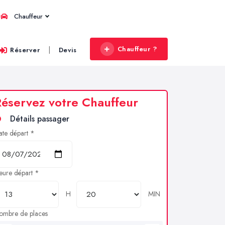
Chauffeur
Chauffeur ?
|
Réserver
Devis
éservez votre Chauffeur
Détails passager
ate départ *
eure départ *
H
MIN
ombre de places