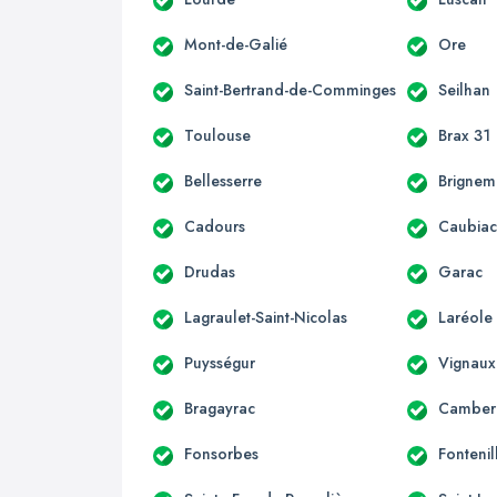
Mont-de-Galié
Ore
Saint-Bertrand-de-Comminges
Seilhan
Toulouse
Brax 31
Bellesserre
Brignem
Cadours
Caubia
Drudas
Garac
Lagraulet-Saint-Nicolas
Laréole
Puysségur
Vignaux
Bragayrac
Camber
Fonsorbes
Fontenil