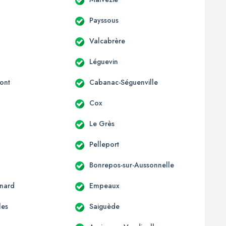
Payssous
Valcabrère
Léguevin
ont
Cabanac-Séguenville
c
Cox
Le Grès
Pelleport
Bonrepos-sur-Aussonnelle
nard
Empeaux
les
Saiguède