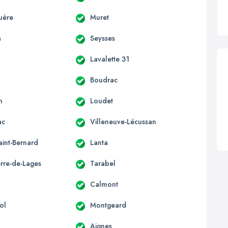
uère
Muret
s
Seysses
Lavalette 31
Boudrac
n
Loudet
ac
Villeneuve-Lécussan
aint-Bernard
Lanta
erre-de-Lages
Tarabel
Calmont
ol
Montgeard
Aignes