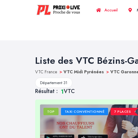
Accueil
M
Liste des VTC Bézins-G
VTC France
>
VTC Midi Pyrénées
>
VTC Garonne
Département 31
Résultat :
VTC
1
TOP
TAXI CONVENTIONNÉ
7 PLACES