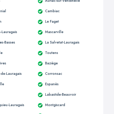
s
Auriac-sur-Vendinelle
nial
Cambiac
n
Le Faget
-Lauragais
Mascarville
les-Basses
La Salvetat-Lauragais
le
Toutens
ives
Baziège
-de-Lauragais
Corronsac
lle
Espanès
Labastide-Beauvoir
uieu-Lauragais
Montgiscard