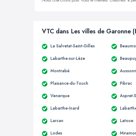
Nous cherchons pour vous le meilleur chauffeur à peti
VTC dans Les villes de Garonne (
La Salvetat-Saint-Gilles
Beaumon
Labarthe-sur-Lèze
Beaupuy
Montrabé
Ausson
Plaisance-du-Touch
Pibrac
Venerque
Aspret-S
Labarthe-Inard
Labarthe
Larcan
Latoue
Lodes
Miramo