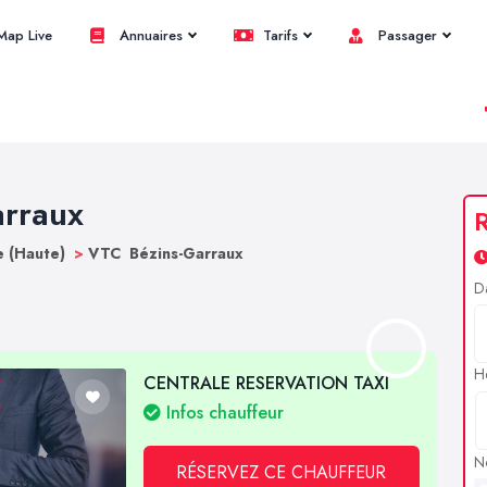
ap Live
Annuaires
Tarifs
Passager
arraux
R
 (Haute)
>
VTC Bézins-Garraux
D
H
CENTRALE RESERVATION TAXI
Infos chauffeur
N
RÉSERVEZ CE CHAUFFEUR