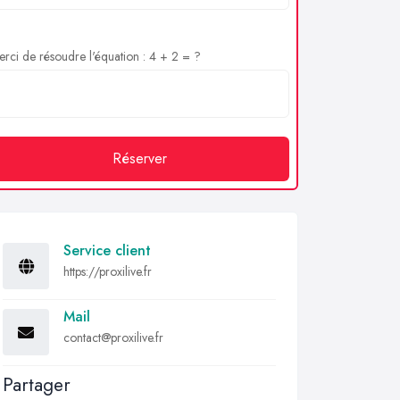
rci de résoudre l'équation : 4 + 2 = ?
Réserver
Service client
https://proxilive.fr
Mail
contact@proxilive.fr
Partager