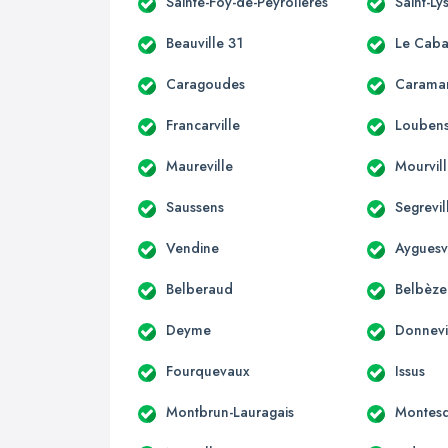
Sainte-Foy-de-Peyrolières
Saint-Ly
Beauville 31
Le Caba
Caragoudes
Carama
Francarville
Loubens
Maureville
Mourvil
Saussens
Segrevil
Vendine
Ayguesv
Belberaud
Belbèze
Deyme
Donnevi
Fourquevaux
Issus
Montbrun-Lauragais
Montesq