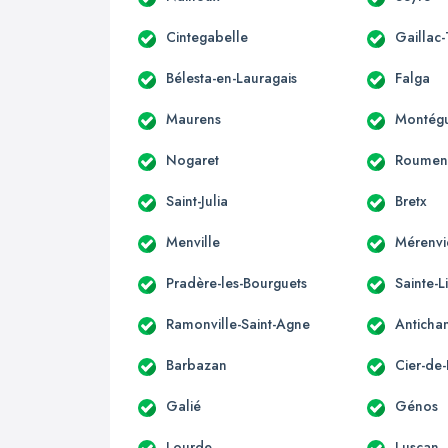
Cintegabelle
Gaillac
Bélesta-en-Lauragais
Falga
Maurens
Montégu
Nogaret
Roumen
Saint-Julia
Bretx
Menville
Mérenvi
Pradère-les-Bourguets
Sainte-L
Ramonville-Saint-Agne
Anticha
Barbazan
Cier-de-
Galié
Génos
Lourde
Luscan