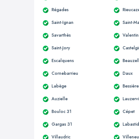
Régades
Rieucaz
Saint-Ignan
Saint-Ma
Savarthès
Valenti
Saint-Jory
Castelgi
Escalquens
Beauzel
Cornebarrieu
Daux
Labège
Bessière
Auzielle
Lauzervi
Bouloc 31
Cépet
Gargas 31
Labastid
Villaudric
Villene