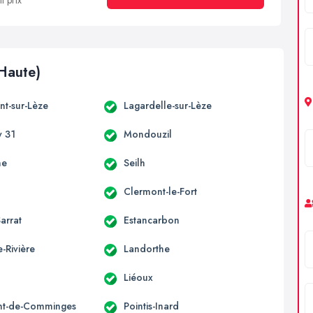
t prix
Haute)
t-sur-Lèze
Lagardelle-sur-Lèze
 31
Mondouzil
ne
Seilh
Clermont-le-Fort
arrat
Estancarbon
-Rivière
Landorthe
Liéoux
nt-de-Comminges
Pointis-Inard