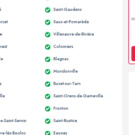
é
Saint-Gaudens
Me
rcet
Saux-et-Pomarède
ne
Villeneuve-de-Rivière
nest
Colomiers
le
Blagnac
Mondonville
s
Buzet-sur-Tarn
lle
Saint-Orens-de-Gameville
Fronton
e-Saint-Sernin
Saint-Rustice
uve-lès-Bouloc
Eaunes