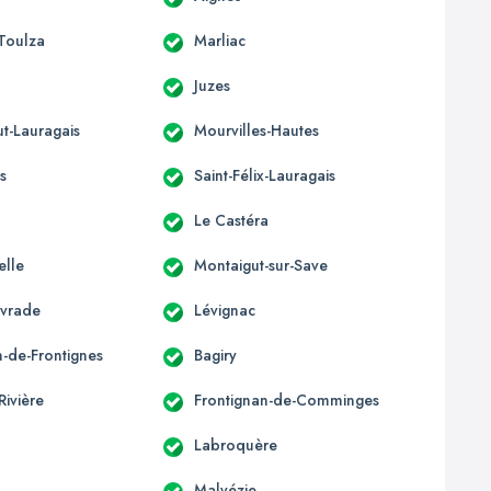
-Toulza
Marliac
Juzes
t-Lauragais
Mourvilles-Hautes
s
Saint-Félix-Lauragais
Le Castéra
elle
Montaigut-sur-Save
ivrade
Lévignac
n-de-Frontignes
Bagiry
Rivière
Frontignan-de-Comminges
Labroquère
Malvézie