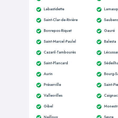
Labastidette
Lamasq
Saint-Clar-de-Rivière
Sauben
Bonrepos-Riquet
Gauré
Saint-Marcel-Paulel
Balesta
Cazaril-Tambourès
Lécussa
Saint-Plancard
Sédeilh
Aurin
Bourg-S
Préserville
Saint-Pi
Vallesvilles
Caignac
Gibel
Monestr
Nailloux
Seyre