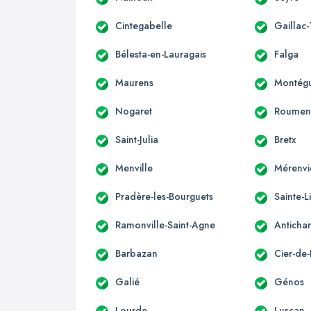
Cintegabelle
Gaillac
Bélesta-en-Lauragais
Falga
Maurens
Montégu
Nogaret
Roumen
Saint-Julia
Bretx
Menville
Mérenvi
Pradère-les-Bourguets
Sainte-L
Ramonville-Saint-Agne
Anticha
Barbazan
Cier-de-
Galié
Génos
Lourde
Luscan