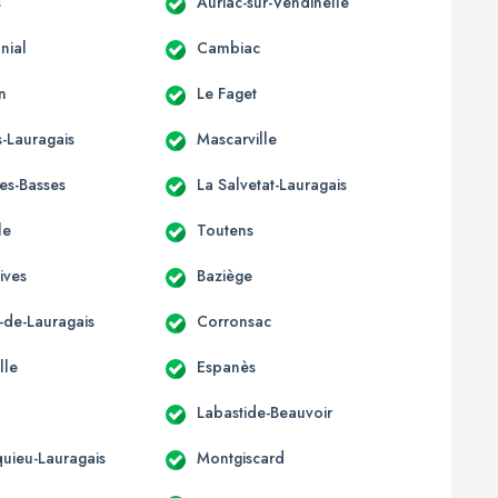
s
Auriac-sur-Vendinelle
nial
Cambiac
n
Le Faget
-Lauragais
Mascarville
les-Basses
La Salvetat-Lauragais
le
Toutens
ives
Baziège
-de-Lauragais
Corronsac
lle
Espanès
Labastide-Beauvoir
uieu-Lauragais
Montgiscard