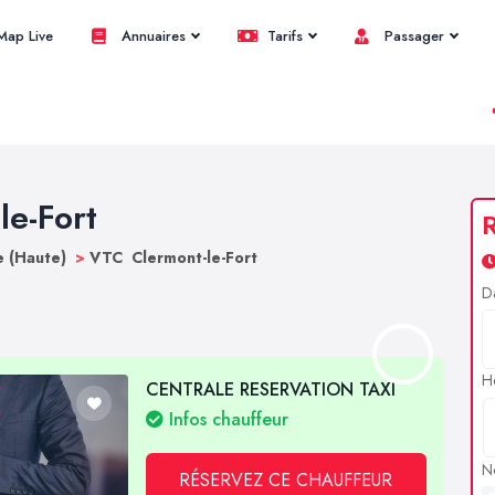
ap Live
Annuaires
Tarifs
Passager
le-Fort
R
 (Haute)
>
VTC Clermont-le-Fort
D
H
CENTRALE RESERVATION TAXI
Infos chauffeur
N
RÉSERVEZ CE CHAUFFEUR