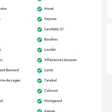
uère
Muret
s
Seysses
Lavalette 31
Boudrac
n
Loudet
ac
Villeneuve-Lécussan
aint-Bernard
Lanta
erre-de-Lages
Tarabel
Calmont
ol
Montgeard
Aignes