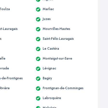
-Toulza
Marliac
Juzes
t-Lauragais
Mourvilles-Hautes
s
Saint-Félix-Lauragais
Le Castéra
elle
Montaigut-sur-Save
ivrade
Lévignac
n-de-Frontignes
Bagiry
Rivière
Frontignan-de-Comminges
Labroquère
Malvézie