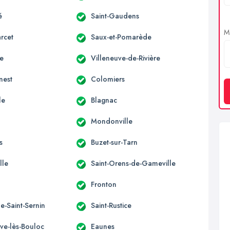
é
Saint-Gaudens
Me
rcet
Saux-et-Pomarède
ne
Villeneuve-de-Rivière
nest
Colomiers
le
Blagnac
Mondonville
s
Buzet-sur-Tarn
lle
Saint-Orens-de-Gameville
Fronton
e-Saint-Sernin
Saint-Rustice
uve-lès-Bouloc
Eaunes