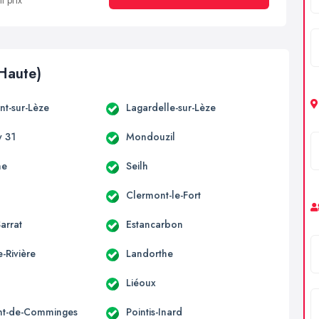
t prix
Haute)
t-sur-Lèze
Lagardelle-sur-Lèze
 31
Mondouzil
ne
Seilh
Clermont-le-Fort
arrat
Estancarbon
-Rivière
Landorthe
Liéoux
nt-de-Comminges
Pointis-Inard