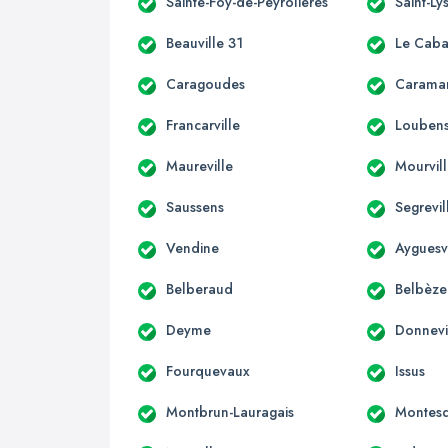
Sainte-Foy-de-Peyrolières
Saint-Ly
Beauville 31
Le Caba
Caragoudes
Carama
Francarville
Loubens
Maureville
Mourvil
Saussens
Segrevil
Vendine
Ayguesv
Belberaud
Belbèze
Deyme
Donnevi
Fourquevaux
Issus
Montbrun-Lauragais
Montesq