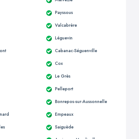
Payssous
Valcabrère
Léguevin
ont
Cabanac-Séguenville
c
Cox
Le Grès
Pelleport
Bonrepos-sur-Aussonnelle
nard
Empeaux
les
Saiguède