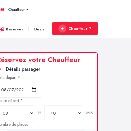
Chauffeur
Chauffeur ?
|
Réserver
Devis
éservez votre Chauffeur
Détails passager
ate départ *
eure départ *
H
MIN
ombre de places