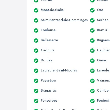
Mont-de-Galié
Ore
Saint-Bertrand-de-Comminges
Seilhan
Toulouse
Brax 31
Bellesserre
Brignem
Cadours
Caubia
Drudas
Garac
Lagraulet-Saint-Nicolas
Laréole
Puysségur
Vignaux
Bragayrac
Camber
Fonsorbes
Fontenil