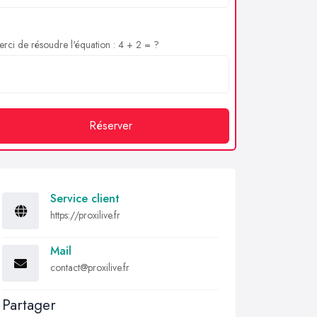
rci de résoudre l'équation : 4 + 2 = ?
Réserver
Service client
https://proxilive.fr
Mail
contact@proxilive.fr
Partager