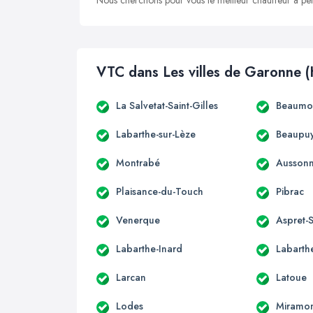
Nous cherchons pour vous le meilleur chauffeur à peti
VTC dans Les villes de Garonne (
La Salvetat-Saint-Gilles
Beaumon
Labarthe-sur-Lèze
Beaupuy
Montrabé
Ausson
Plaisance-du-Touch
Pibrac
Venerque
Aspret-S
Labarthe-Inard
Labarthe
Larcan
Latoue
Lodes
Miramo