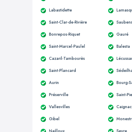
Labastidette
Lamasq
Saint-Clar-de-Rivière
Sauben
Bonrepos-Riquet
Gauré
Saint-Marcel-Paulel
Balesta
Cazaril-Tambourès
Lécussa
Saint-Plancard
Sédeilh
Aurin
Bourg-S
Préserville
Saint-Pi
Vallesvilles
Caignac
Gibel
Monestr
Nailloux
Seyre