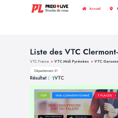
Accueil
M
Liste des VTC Clermont-
VTC France
>
VTC Midi Pyrénées
>
VTC Garonne
Département 31
Résultat :
VTC
1
TOP
TAXI CONVENTIONNÉ
7 PLACES