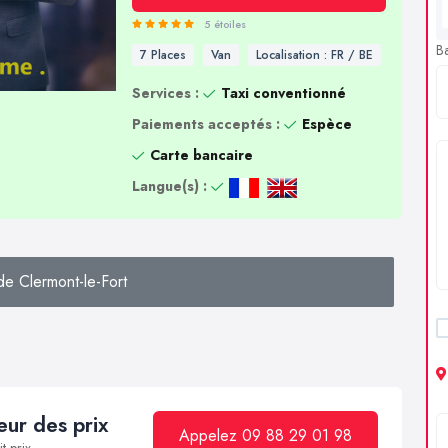
5 étoiles
B
7 Places
Van
Localisation : FR / BE
Services :
Taxi conventionné
Paiements acceptés :
Espèce
Carte bancaire
Langue(s) :
e Clermont-le-Fort
ur des prix
Appelez 09 88 29 01 98