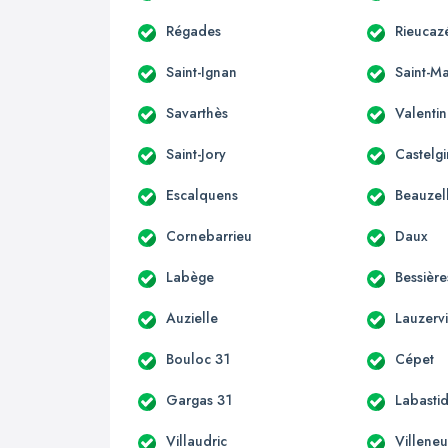
Régades
Rieucaz
Saint-Ignan
Saint-Ma
Savarthès
Valenti
Saint-Jory
Castelgi
Escalquens
Beauzel
Cornebarrieu
Daux
Labège
Bessière
Auzielle
Lauzervi
Bouloc 31
Cépet
Gargas 31
Labastid
Villaudric
Villene