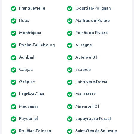
Franquevielle
Gourdan-Polignan
Huos
Martres-de-Rivière
Montréjeau
Pointis-de-Rivière
Ponlat-Taillebourg
Auragne
Auribail
Auterive 31
Caujac
Esperce
Grépiac
Labruyère-Dorsa
Lagrâce-Dieu
Mauressac
Mauvaisin
Miremont 31
Puydaniel
Lapeyrouse-Fossat
Rouffiac-Tolosan
Saint-Geniès-Bellevue