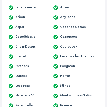
Tournefeuille
Arbas
Arbon
Arguenos
Aspet
Cabanac-Cazaux
Castelbiague
Cazaunous
Chein-Dessus
Couledoux
Couret
Encausse-les-Thermes
Estadens
Fougaron
Ganties
Herran
Lespiteau
Milhas
Moncaup 31
Montastruc-de-Salies
Razecueillé
Rouède