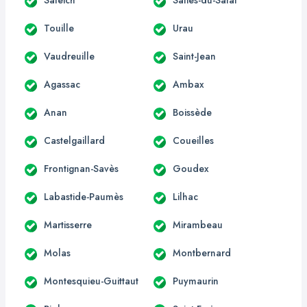
Touille
Urau
Vaudreuille
Saint-Jean
Agassac
Ambax
Anan
Boissède
Castelgaillard
Coueilles
Frontignan-Savès
Goudex
Labastide-Paumès
Lilhac
Martisserre
Mirambeau
Molas
Montbernard
Montesquieu-Guittaut
Puymaurin