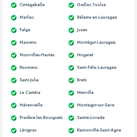
Cintegabelle
Gaillac-Toulza
Marliac
Bélesta-en-Lauragais
Falga
Juzes
Maurens
Montégut-Lauragais
Mourvilles-Hautes
Nogaret
Roumens
Saint-Félix-Lauragais
Saint-Julia
Bretx
Le Castéra
Menville
Mérenvielle
Montaigut-sur-Save
Pradère-les-Bourguets
Sainte-Livrade
Lévignac
Ramonville-Saint-Agne