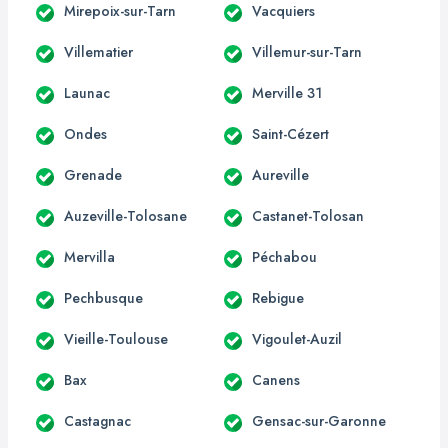
Mirepoix-sur-Tarn
Vacquiers
Villematier
Villemur-sur-Tarn
Launac
Merville 31
Ondes
Saint-Cézert
Grenade
Aureville
Auzeville-Tolosane
Castanet-Tolosan
Mervilla
Péchabou
Pechbusque
Rebigue
Vieille-Toulouse
Vigoulet-Auzil
Bax
Canens
Castagnac
Gensac-sur-Garonne