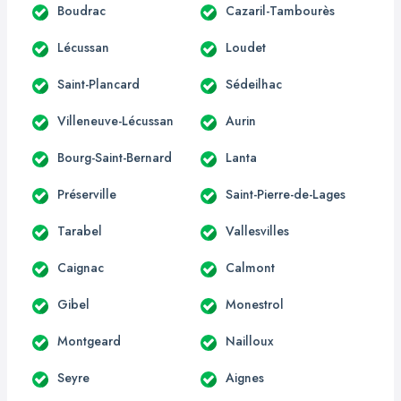
Boudrac
Cazaril-Tambourès
Lécussan
Loudet
Saint-Plancard
Sédeilhac
Villeneuve-Lécussan
Aurin
Bourg-Saint-Bernard
Lanta
Préserville
Saint-Pierre-de-Lages
Tarabel
Vallesvilles
Caignac
Calmont
Gibel
Monestrol
Montgeard
Nailloux
Seyre
Aignes