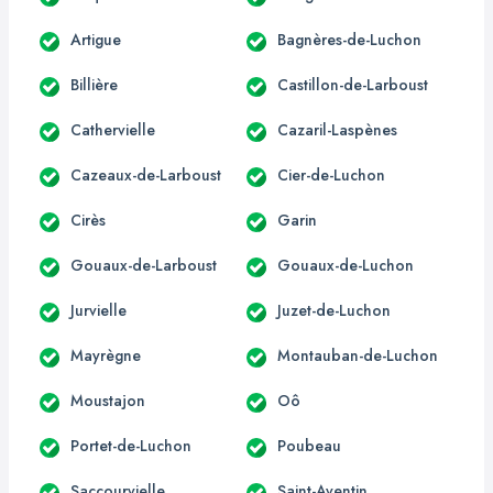
Artigue
Bagnères-de-Luchon
Billière
Castillon-de-Larboust
Cathervielle
Cazaril-Laspènes
Cazeaux-de-Larboust
Cier-de-Luchon
Cirès
Garin
Gouaux-de-Larboust
Gouaux-de-Luchon
Jurvielle
Juzet-de-Luchon
Mayrègne
Montauban-de-Luchon
Moustajon
Oô
Portet-de-Luchon
Poubeau
Saccourvielle
Saint-Aventin