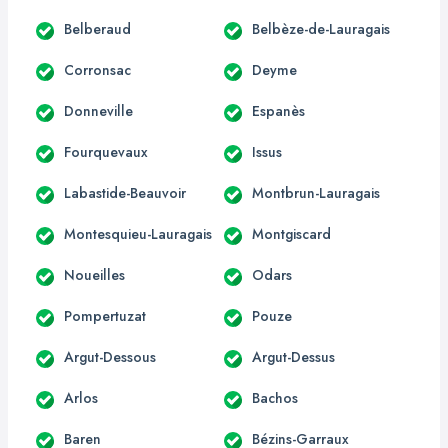
Belberaud
Belbèze-de-Lauragais
Corronsac
Deyme
Donneville
Espanès
Fourquevaux
Issus
Labastide-Beauvoir
Montbrun-Lauragais
Montesquieu-Lauragais
Montgiscard
Noueilles
Odars
Pompertuzat
Pouze
Argut-Dessous
Argut-Dessus
Arlos
Bachos
Baren
Bézins-Garraux