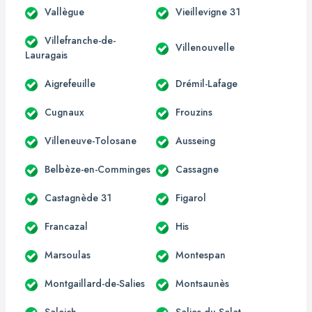
Vallègue
Vieillevigne 31
Villefranche-de-
Villenouvelle
Lauragais
Aigrefeuille
Drémil-Lafage
Cugnaux
Frouzins
Villeneuve-Tolosane
Ausseing
Belbèze-en-Comminges
Cassagne
Castagnède 31
Figarol
Francazal
His
Marsoulas
Montespan
Montgaillard-de-Salies
Montsaunès
Saleich
Salies-du-Salat