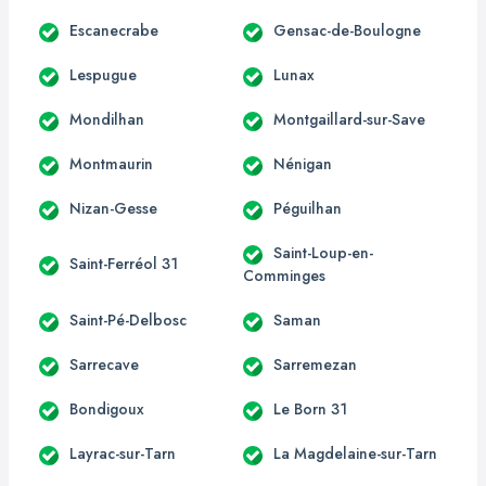
Escanecrabe
Gensac-de-Boulogne
Lespugue
Lunax
Mondilhan
Montgaillard-sur-Save
Montmaurin
Nénigan
Nizan-Gesse
Péguilhan
Saint-Loup-en-
Saint-Ferréol 31
Comminges
Saint-Pé-Delbosc
Saman
Sarrecave
Sarremezan
Bondigoux
Le Born 31
Layrac-sur-Tarn
La Magdelaine-sur-Tarn