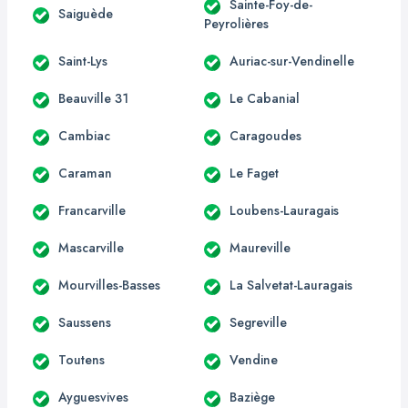
Sainte-Foy-de-
Saiguède
Peyrolières
Saint-Lys
Auriac-sur-Vendinelle
Beauville 31
Le Cabanial
Cambiac
Caragoudes
Caraman
Le Faget
Francarville
Loubens-Lauragais
Mascarville
Maureville
Mourvilles-Basses
La Salvetat-Lauragais
Saussens
Segreville
Toutens
Vendine
Ayguesvives
Baziège