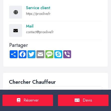
Service client
https://proxilive.fr
Mail
contact@proxilive.fr
Partager
Share
Facebook
Twitter
Email
Message
Skype
Viber
Chercher Chauffeur
Réserver
Devis
Trouver