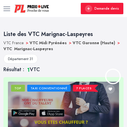
Demande devis
Liste des VTC Marignac-Laspeyres
VTC France
>
VTC Midi Pyrénées
>
VTC Garonne (Haute)
>
VTC Marignac-Laspeyres
Département 31
Résultat :
VTC
1
TOP
TAXI CONVENTIONNÉ
7 PLACES