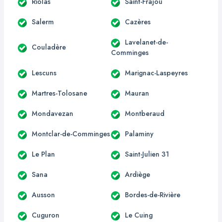
Riolas
Saint-Frajou
Salerm
Cazères
Lavelanet-de-
Couladère
Comminges
Lescuns
Marignac-Laspeyres
Martres-Tolosane
Mauran
Mondavezan
Montberaud
Montclar-de-Comminges
Palaminy
Le Plan
Saint-Julien 31
Sana
Ardiège
Ausson
Bordes-de-Rivière
Cuguron
Le Cuing