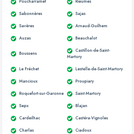
Poucharramet
Rieumes
Sabonnères
Sajas
Savères
Arnaud-Guilhem
Auzas
Beauchalot
Castillon-de-Saint-
Boussens
Martory
Le Fréchet
Lestelle-de-Saint-Martory
Mancioux
Proupiary
Roquefort-sur-Garonne
Saint-Martory
Sepx
Blajan
Cardeilhac
Castéra-Vignoles
Charlas
Ciadoux