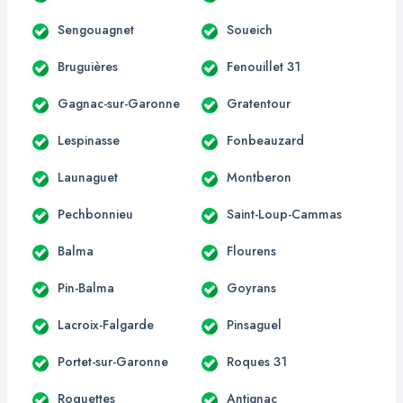
Sengouagnet
Soueich
Bruguières
Fenouillet 31
Gagnac-sur-Garonne
Gratentour
Lespinasse
Fonbeauzard
Launaguet
Montberon
Pechbonnieu
Saint-Loup-Cammas
Balma
Flourens
Pin-Balma
Goyrans
Lacroix-Falgarde
Pinsaguel
Portet-sur-Garonne
Roques 31
Roquettes
Antignac