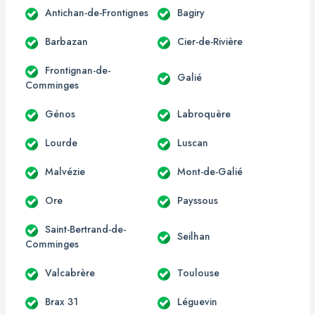
Antichan-de-Frontignes
Bagiry
Barbazan
Cier-de-Rivière
Frontignan-de-
Galié
Comminges
Génos
Labroquère
Lourde
Luscan
Malvézie
Mont-de-Galié
Ore
Payssous
Saint-Bertrand-de-
Seilhan
Comminges
Valcabrère
Toulouse
Brax 31
Léguevin