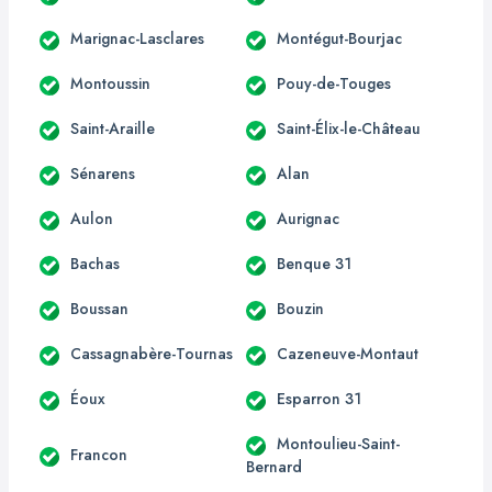
Marignac-Lasclares
Montégut-Bourjac
Montoussin
Pouy-de-Touges
Saint-Araille
Saint-Élix-le-Château
Sénarens
Alan
Aulon
Aurignac
Bachas
Benque 31
Boussan
Bouzin
Cassagnabère-Tournas
Cazeneuve-Montaut
Éoux
Esparron 31
Montoulieu-Saint-
Francon
Bernard