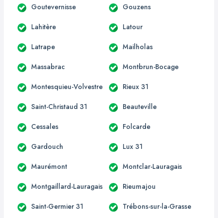
Goutevernisse
Gouzens
Lahitère
Latour
Latrape
Mailholas
Massabrac
Montbrun-Bocage
Montesquieu-Volvestre
Rieux 31
Saint-Christaud 31
Beauteville
Cessales
Folcarde
Gardouch
Lux 31
Maurémont
Montclar-Lauragais
Montgaillard-Lauragais
Rieumajou
Saint-Germier 31
Trébons-sur-la-Grasse