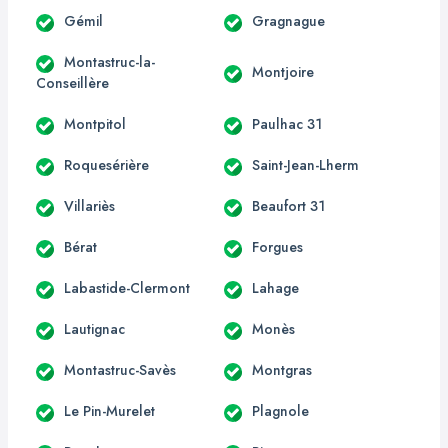
Gémil
Gragnague
Montastruc-la-
Montjoire
Conseillère
Montpitol
Paulhac 31
Roquesérière
Saint-Jean-Lherm
Villariès
Beaufort 31
Bérat
Forgues
Labastide-Clermont
Lahage
Lautignac
Monès
Montastruc-Savès
Montgras
Le Pin-Murelet
Plagnole