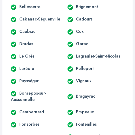
Bellesserre
Brignemont
Cabanac-Séguenville
Cadours
Caubiac
Cox
Drudas
Garac
Le Grès
Lagraulet-Saint-Nicolas
Laréole
Pelleport
Puysségur
Vignaux
Bonrepos-sur-
Bragayrac
Aussonnelle
Cambernard
Empeaux
Fonsorbes
Fontenilles