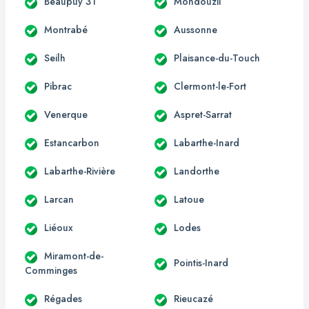
Beaupuy 31
Mondouzil
Montrabé
Aussonne
Seilh
Plaisance-du-Touch
Pibrac
Clermont-le-Fort
Venerque
Aspret-Sarrat
Estancarbon
Labarthe-Inard
Labarthe-Rivière
Landorthe
Larcan
Latoue
Liéoux
Lodes
Miramont-de-
Pointis-Inard
Comminges
Régades
Rieucazé