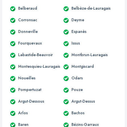
Belberaud
Belbèze-de-Lauragais
Corronsac
Deyme
Donneville
Espanès
Fourquevaux
Issus
Labastide-Beauvoir
Montbrun-Lauragais
Montesquieu-Lauragais
Montgiscard
Noueilles
Odars
Pompertuzat
Pouze
Argut-Dessous
Argut-Dessus
Arlos
Bachos
Baren
Bézins-Garraux