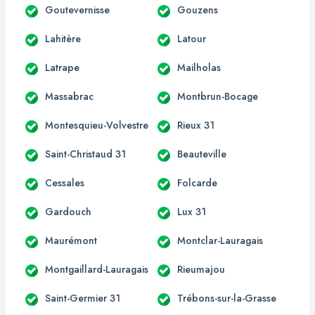
Goutevernisse
Gouzens
Lahitère
Latour
Latrape
Mailholas
Massabrac
Montbrun-Bocage
Montesquieu-Volvestre
Rieux 31
Saint-Christaud 31
Beauteville
Cessales
Folcarde
Gardouch
Lux 31
Maurémont
Montclar-Lauragais
Montgaillard-Lauragais
Rieumajou
Saint-Germier 31
Trébons-sur-la-Grasse