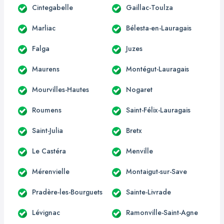
Cintegabelle
Gaillac-Toulza
Marliac
Bélesta-en-Lauragais
Falga
Juzes
Maurens
Montégut-Lauragais
Mourvilles-Hautes
Nogaret
Roumens
Saint-Félix-Lauragais
Saint-Julia
Bretx
Le Castéra
Menville
Mérenvielle
Montaigut-sur-Save
Pradère-les-Bourguets
Sainte-Livrade
Lévignac
Ramonville-Saint-Agne