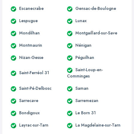
Escanecrabe
Gensac-de-Boulogne
Lespugue
Lunax
Mondilhan
Montgaillard-sur-Save
Montmaurin
Nénigan
Nizan-Gesse
Péguilhan
Saint-Loup-en-
Saint-Ferréol 31
Comminges
Saint-Pé-Delbosc
Saman
Sarrecave
Sarremezan
Bondigoux
Le Born 31
Layrac-sur-Tarn
La Magdelaine-sur-Tarn