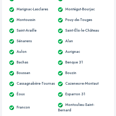
Marignac-Lasclares
Montégut-Bourjac
Montoussin
Pouy-de-Touges
Saint-Araille
Saint-Élix-le-Château
Sénarens
Alan
Aulon
Aurignac
Bachas
Benque 31
Boussan
Bouzin
Cassagnabère-Tournas
Cazeneuve-Montaut
Éoux
Esparron 31
Montoulieu-Saint-
Francon
Bernard