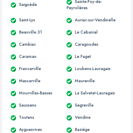
Sainte-Foy-de-
Saiguède
Peyrolières
Saint-Lys
Auriac-sur-Vendinelle
Beauville 31
Le Cabanial
Cambiac
Caragoudes
Caraman
Le Faget
Francarville
Loubens-Lauragais
Mascarville
Maureville
Mourvilles-Basses
La Salvetat-Lauragais
Saussens
Segreville
Toutens
Vendine
Ayguesvives
Baziège