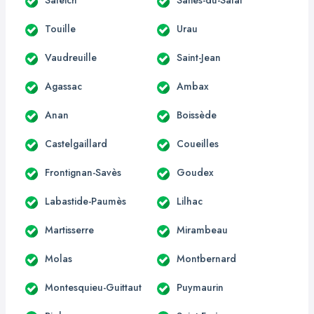
Touille
Urau
Vaudreuille
Saint-Jean
Agassac
Ambax
Anan
Boissède
Castelgaillard
Coueilles
Frontignan-Savès
Goudex
Labastide-Paumès
Lilhac
Martisserre
Mirambeau
Molas
Montbernard
Montesquieu-Guittaut
Puymaurin