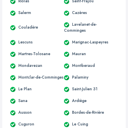
Riolas
Saint-Frajou
Salerm
Cazères
Lavelanet-de-
Couladère
Comminges
Lescuns
Marignac-Laspeyres
Martres-Tolosane
Mauran
Mondavezan
Montberaud
Montclar-de-Comminges
Palaminy
Le Plan
Saint-Julien 31
Sana
Ardiège
Ausson
Bordes-de-Rivière
Cuguron
Le Cuing