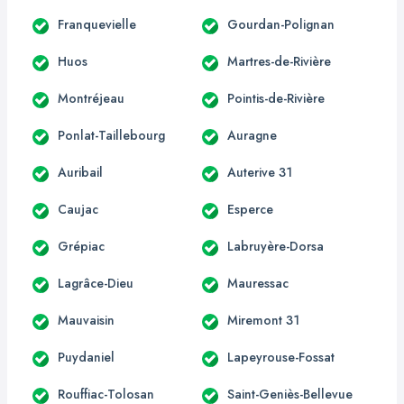
Franquevielle
Gourdan-Polignan
Huos
Martres-de-Rivière
Montréjeau
Pointis-de-Rivière
Ponlat-Taillebourg
Auragne
Auribail
Auterive 31
Caujac
Esperce
Grépiac
Labruyère-Dorsa
Lagrâce-Dieu
Mauressac
Mauvaisin
Miremont 31
Puydaniel
Lapeyrouse-Fossat
Rouffiac-Tolosan
Saint-Geniès-Bellevue