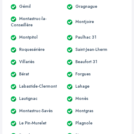
Gémil
Gragnague
Montastruc-la-
Montjoire
Conseillère
Montpitol
Paulhac 31
Roquesérière
Saint-Jean-Lherm
Villariès
Beaufort 31
Bérat
Forgues
Labastide-Clermont
Lahage
Lautignac
Monès
Montastruc-Savès
Montgras
Le Pin-Murelet
Plagnole