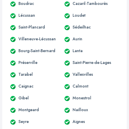
Boudrac
Cazaril-Tambourès
Lécussan
Loudet
Saint-Plancard
Sédeilhac
Villeneuve-Lécussan
Aurin
Bourg-Saint-Bernard
Lanta
Préserville
Saint-Pierre-de-Lages
Tarabel
Vallesvilles
Caignac
Calmont
Gibel
Monestrol
Montgeard
Nailloux
Seyre
Aignes