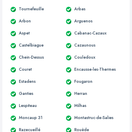
Tournefeuille
Arbas
Arbon
Arguenos
Aspet
Cabanac-Cazaux
Castelbiague
Cazaunous
Chein-Dessus
Couledoux
Couret
Encausse-les-Thermes
Estadens
Fougaron
Ganties
Herran
Lespiteau
Milhas
Moncaup 31
Montastruc-de-Salies
Razecueillé
Rouède