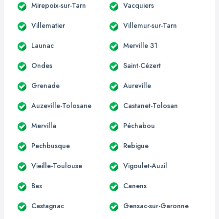
Mirepoix-sur-Tarn
Vacquiers
Villematier
Villemur-sur-Tarn
Launac
Merville 31
Ondes
Saint-Cézert
Grenade
Aureville
Auzeville-Tolosane
Castanet-Tolosan
Mervilla
Péchabou
Pechbusque
Rebigue
Vieille-Toulouse
Vigoulet-Auzil
Bax
Canens
Castagnac
Gensac-sur-Garonne