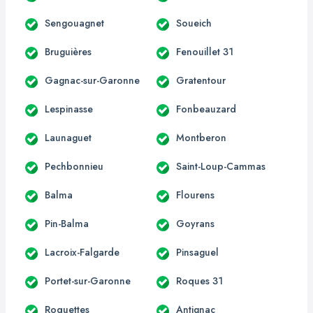
Sengouagnet
Soueich
Bruguières
Fenouillet 31
Gagnac-sur-Garonne
Gratentour
Lespinasse
Fonbeauzard
Launaguet
Montberon
Pechbonnieu
Saint-Loup-Cammas
Balma
Flourens
Pin-Balma
Goyrans
Lacroix-Falgarde
Pinsaguel
Portet-sur-Garonne
Roques 31
Roquettes
Antignac