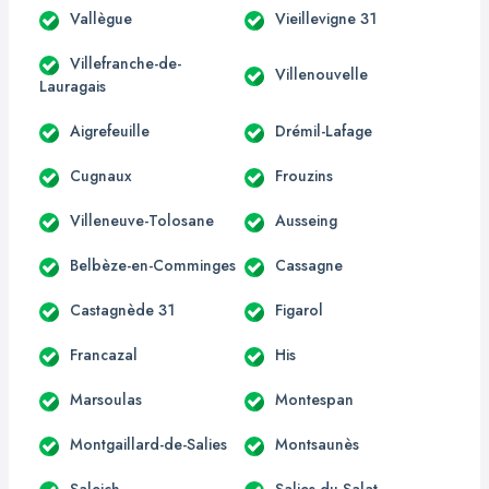
Vallègue
Vieillevigne 31
Villefranche-de-
Villenouvelle
Lauragais
Aigrefeuille
Drémil-Lafage
Cugnaux
Frouzins
Villeneuve-Tolosane
Ausseing
Belbèze-en-Comminges
Cassagne
Castagnède 31
Figarol
Francazal
His
Marsoulas
Montespan
Montgaillard-de-Salies
Montsaunès
Saleich
Salies-du-Salat