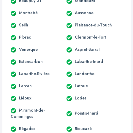
Beaupuy 31
Mondouzil
Montrabé
Aussonne
Seilh
Plaisance-du-Touch
Pibrac
Clermont-le-Fort
Venerque
Aspret-Sarrat
Estancarbon
Labarthe-Inard
Labarthe-Rivière
Landorthe
Larcan
Latoue
Liéoux
Lodes
Miramont-de-
Pointis-Inard
Comminges
Régades
Rieucazé