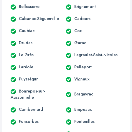
Bellesserre
Brignemont
Cabanac-Séguenville
Cadours
Caubiac
Cox
Drudas
Garac
Le Grès
Lagraulet-Saint-Nicolas
Laréole
Pelleport
Puysségur
Vignaux
Bonrepos-sur-
Bragayrac
Aussonnelle
Cambernard
Empeaux
Fonsorbes
Fontenilles