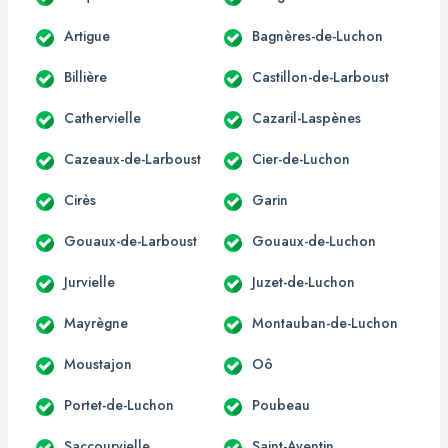
Artigue
Bagnères-de-Luchon
Billière
Castillon-de-Larboust
Cathervielle
Cazaril-Laspènes
Cazeaux-de-Larboust
Cier-de-Luchon
Cirès
Garin
Gouaux-de-Larboust
Gouaux-de-Luchon
Jurvielle
Juzet-de-Luchon
Mayrègne
Montauban-de-Luchon
Moustajon
Oô
Portet-de-Luchon
Poubeau
Saccourvielle
Saint-Aventin