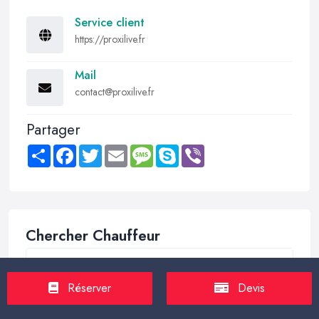
Service client
https://proxilive.fr
Mail
contact@proxilive.fr
Partager
Share
Facebook
Twitter
Email
Message
Skype
Viber
Chercher Chauffeur
Réserver
Devis
Trouver