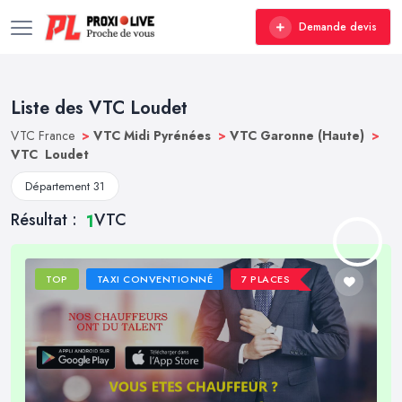
Demande devis
Liste des VTC Loudet
VTC France
>
VTC Midi Pyrénées
>
VTC Garonne (Haute)
>
VTC Loudet
Département 31
Résultat :
VTC
1
TOP
TAXI CONVENTIONNÉ
7 PLACES