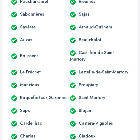
Poucharramet
Rieumes
Sabonnères
Sajas
Savères
Arnaud-Guilhem
Auzas
Beauchalot
Castillon-de-Saint-
Boussens
Martory
Le Fréchet
Lestelle-de-Saint-Martory
Mancioux
Proupiary
Roquefort-sur-Garonne
Saint-Martory
Sepx
Blajan
Cardeilhac
Castéra-Vignoles
Charlas
Ciadoux