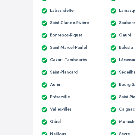
Labastidette
Lamasq
Saint-Clar-de-Rivière
Sauben
Bonrepos-Riquet
Gauré
Saint-Marcel-Paulel
Balesta
Cazaril-Tambourès
Lécussa
Saint-Plancard
Sédeilh
Aurin
Bourg-S
Préserville
Saint-Pi
Vallesvilles
Caignac
Gibel
Monestr
Nailloux
Seyre