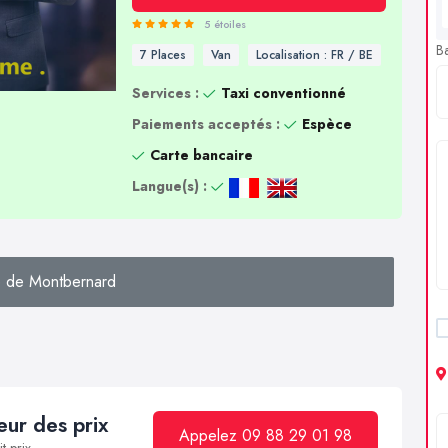
5 étoiles
B
7 Places
Van
Localisation : FR / BE
Services :
Taxi conventionné
Paiements acceptés :
Espèce
Carte bancaire
Langue(s) :
 de Montbernard
ur des prix
Appelez 09 88 29 01 98