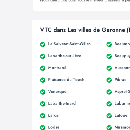
Nous cherchons pour vous le meilleur chauffeur à peti
VTC dans Les villes de Garonne (
La Salvetat-Saint-Gilles
Beaumon
Labarthe-sur-Lèze
Beaupuy
Montrabé
Ausson
Plaisance-du-Touch
Pibrac
Venerque
Aspret-S
Labarthe-Inard
Labarthe
Larcan
Latoue
Lodes
Miramo