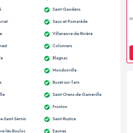
é
Saint-Gaudens
Me
rcet
Saux-et-Pomarède
ne
Villeneuve-de-Rivière
nest
Colomiers
le
Blagnac
Mondonville
s
Buzet-sur-Tarn
lle
Saint-Orens-de-Gameville
Fronton
e-Saint-Sernin
Saint-Rustice
uve-lès-Bouloc
Eaunes