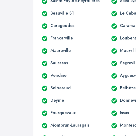
Sainte-Foy-de-Peyrolières
Saint-Ly
Beauville 31
Le Caba
Caragoudes
Carama
Francarville
Loubens
Maureville
Mourvil
Saussens
Segrevil
Vendine
Ayguesv
Belberaud
Belbèze
Deyme
Donnevi
Fourquevaux
Issus
Montbrun-Lauragais
Montesq