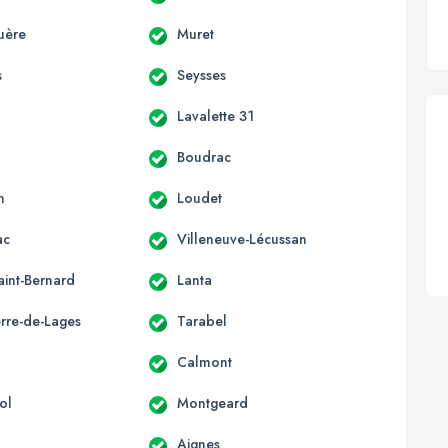
uère
Muret
s
Seysses
Lavalette 31
Boudrac
n
Loudet
ac
Villeneuve-Lécussan
aint-Bernard
Lanta
erre-de-Lages
Tarabel
Calmont
ol
Montgeard
Aignes