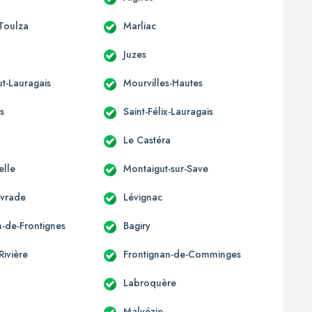
-Toulza
Marliac
Juzes
t-Lauragais
Mourvilles-Hautes
s
Saint-Félix-Lauragais
Le Castéra
elle
Montaigut-sur-Save
ivrade
Lévignac
n-de-Frontignes
Bagiry
Rivière
Frontignan-de-Comminges
Labroquère
Malvézie