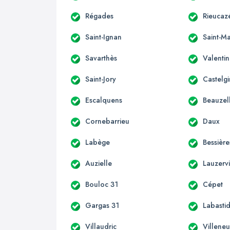
Régades
Rieucaz
Saint-Ignan
Saint-Ma
Savarthès
Valenti
Saint-Jory
Castelgi
Escalquens
Beauzel
Cornebarrieu
Daux
Labège
Bessière
Auzielle
Lauzervi
Bouloc 31
Cépet
Gargas 31
Labastid
Villaudric
Villene