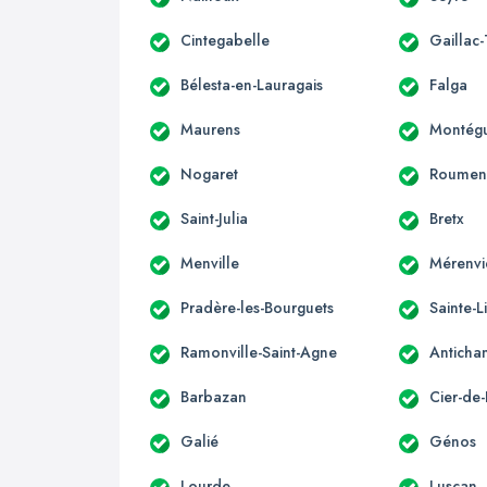
Cintegabelle
Gaillac
Bélesta-en-Lauragais
Falga
Maurens
Montégu
Nogaret
Roumen
Saint-Julia
Bretx
Menville
Mérenvi
Pradère-les-Bourguets
Sainte-L
Ramonville-Saint-Agne
Anticha
Barbazan
Cier-de-
Galié
Génos
Lourde
Luscan