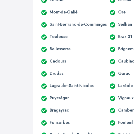
Mont-de-Galié
Ore
Saint-Bertrand-de-Comminges
Seilhan
Toulouse
Brax 31
Bellesserre
Brignem
Cadours
Caubia
Drudas
Garac
Lagraulet-Saint-Nicolas
Laréole
Puysségur
Vignaux
Bragayrac
Camber
Fonsorbes
Fontenil