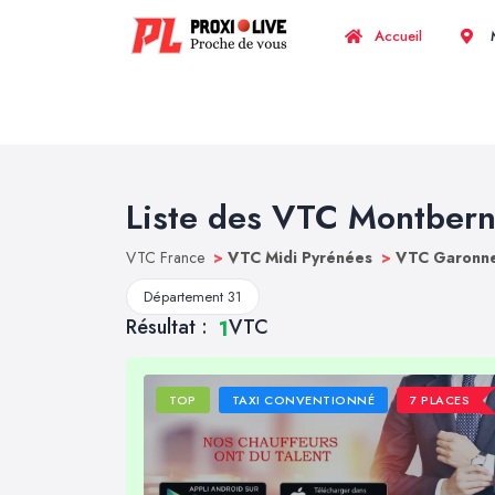
Accueil
M
Liste des VTC Montber
VTC France
>
VTC Midi Pyrénées
>
VTC Garonne
Département 31
Résultat :
VTC
1
TOP
TAXI CONVENTIONNÉ
7 PLACES