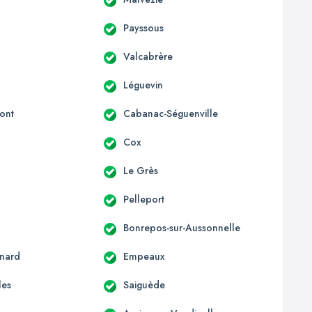
Payssous
Valcabrère
Léguevin
ont
Cabanac-Séguenville
c
Cox
Le Grès
Pelleport
Bonrepos-sur-Aussonnelle
nard
Empeaux
les
Saiguède