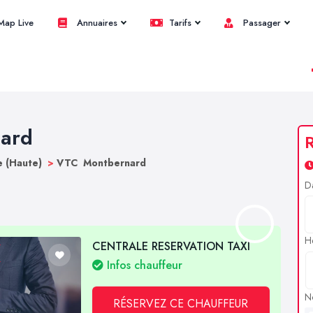
ap Live
Annuaires
Tarifs
Passager
nard
R
 (Haute)
>
VTC Montbernard
D
H
CENTRALE RESERVATION TAXI
Infos chauffeur
N
RÉSERVEZ CE CHAUFFEUR