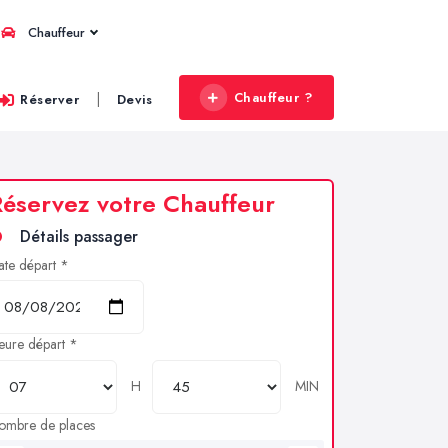
Chauffeur
Chauffeur ?
|
Réserver
Devis
éservez votre Chauffeur
Détails passager
ate départ *
eure départ *
H
MIN
ombre de places