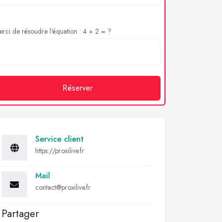
rci de résoudre l'équation : 4 + 2 = ?
Réserver
Service client
https://proxilive.fr
Mail
contact@proxilive.fr
Partager