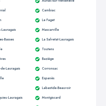
s
Auriac-sur-Vendinelle
nial
Cambiac
n
Le Faget
-Lauragais
Mascarville
les-Basses
La Salvetat-Lauragais
le
Toutens
ives
Baziège
-de-Lauragais
Corronsac
lle
Espanès
Labastide-Beauvoir
uieu-Lauragais
Montgiscard