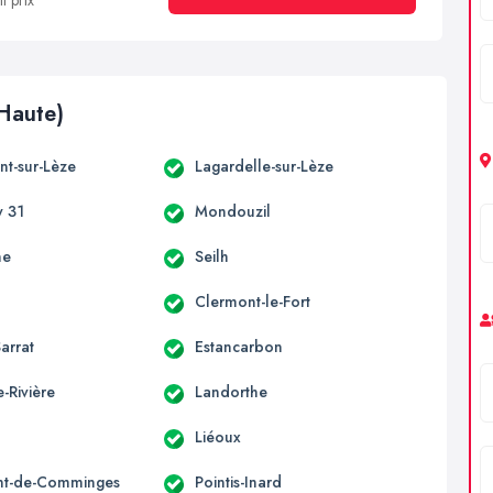
t prix
Haute)
t-sur-Lèze
Lagardelle-sur-Lèze
 31
Mondouzil
ne
Seilh
Clermont-le-Fort
arrat
Estancarbon
-Rivière
Landorthe
Liéoux
nt-de-Comminges
Pointis-Inard