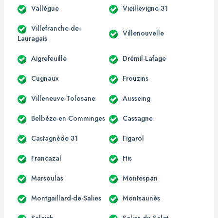
Vallègue
Vieillevigne 31
Villefranche-de-
Villenouvelle
Lauragais
Aigrefeuille
Drémil-Lafage
Cugnaux
Frouzins
Villeneuve-Tolosane
Ausseing
Belbèze-en-Comminges
Cassagne
Castagnède 31
Figarol
Francazal
His
Marsoulas
Montespan
Montgaillard-de-Salies
Montsaunès
Saleich
Salies-du-Salat