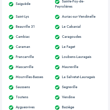
Sainte-Foy-de-
Saiguède
Peyrolières
Saint-Lys
Auriac-sur-Vendinelle
Beauville 31
Le Cabanial
Cambiac
Caragoudes
Caraman
Le Faget
Francarville
Loubens-Lauragais
Mascarville
Maureville
Mourvilles-Basses
La Salvetat-Lauragais
Saussens
Segreville
Toutens
Vendine
Ayguesvives
Baziège