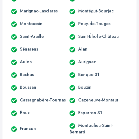
Marignac-Lasclares
Montégut-Bourjac
Montoussin
Pouy-de-Touges
Saint-Araille
Saint-Élix-le-Château
Sénarens
Alan
Aulon
Aurignac
Bachas
Benque 31
Boussan
Bouzin
Cassagnabère-Tournas
Cazeneuve-Montaut
Éoux
Esparron 31
Montoulieu-Saint-
Francon
Bernard