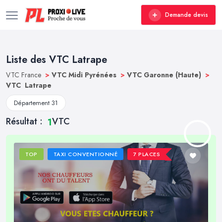
Demande devis
Liste des VTC Latrape
VTC France
>
VTC Midi Pyrénées
>
VTC Garonne (Haute)
>
VTC Latrape
Département 31
Résultat :
VTC
1
TOP
TAXI CONVENTIONNÉ
7 PLACES