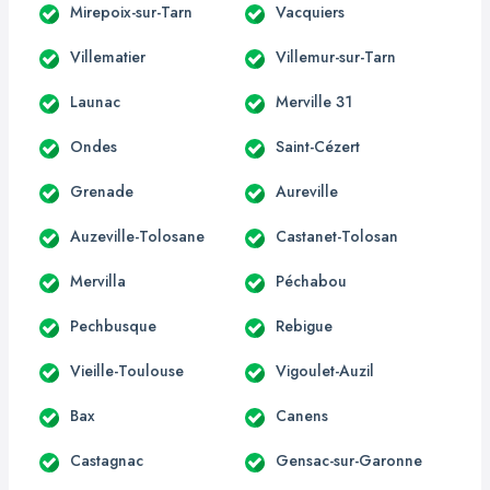
Mirepoix-sur-Tarn
Vacquiers
Villematier
Villemur-sur-Tarn
Launac
Merville 31
Ondes
Saint-Cézert
Grenade
Aureville
Auzeville-Tolosane
Castanet-Tolosan
Mervilla
Péchabou
Pechbusque
Rebigue
Vieille-Toulouse
Vigoulet-Auzil
Bax
Canens
Castagnac
Gensac-sur-Garonne