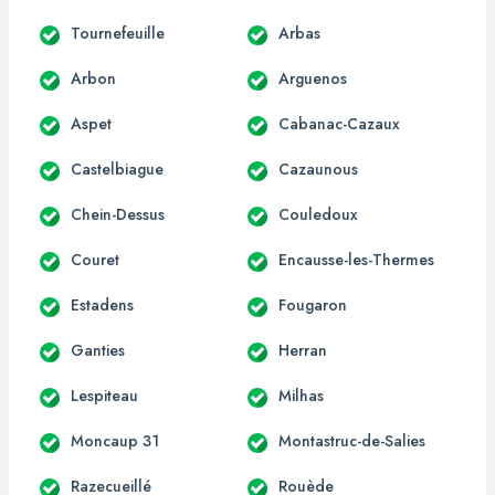
Tournefeuille
Arbas
Arbon
Arguenos
Aspet
Cabanac-Cazaux
Castelbiague
Cazaunous
Chein-Dessus
Couledoux
Couret
Encausse-les-Thermes
Estadens
Fougaron
Ganties
Herran
Lespiteau
Milhas
Moncaup 31
Montastruc-de-Salies
Razecueillé
Rouède