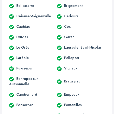
Bellesserre
Brignemont
Cabanac-Séguenville
Cadours
Caubiac
Cox
Drudas
Garac
Le Grès
Lagraulet-Saint-Nicolas
Laréole
Pelleport
Puysségur
Vignaux
Bonrepos-sur-
Bragayrac
Aussonnelle
Cambernard
Empeaux
Fonsorbes
Fontenilles