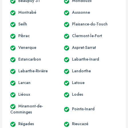
Beaupuy 31
Mondouzil
Montrabé
Aussonne
Seilh
Plaisance-du-Touch
Pibrac
Clermont-le-Fort
Venerque
Aspret-Sarrat
Estancarbon
Labarthe-Inard
Labarthe-Rivière
Landorthe
Larcan
Latoue
Liéoux
Lodes
Miramont-de-
Pointis-Inard
Comminges
Régades
Rieucazé