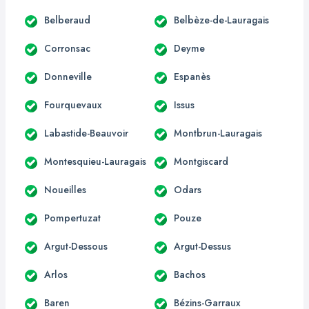
Belberaud
Belbèze-de-Lauragais
Corronsac
Deyme
Donneville
Espanès
Fourquevaux
Issus
Labastide-Beauvoir
Montbrun-Lauragais
Montesquieu-Lauragais
Montgiscard
Noueilles
Odars
Pompertuzat
Pouze
Argut-Dessous
Argut-Dessus
Arlos
Bachos
Baren
Bézins-Garraux