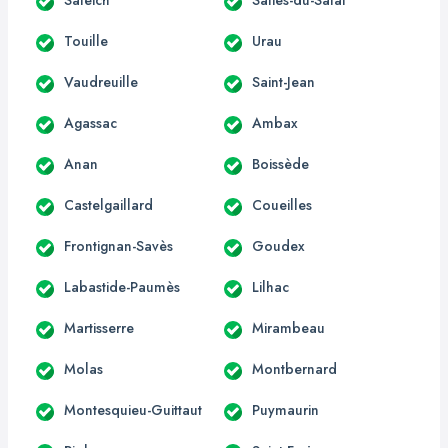
Touille
Urau
Vaudreuille
Saint-Jean
Agassac
Ambax
Anan
Boissède
Castelgaillard
Coueilles
Frontignan-Savès
Goudex
Labastide-Paumès
Lilhac
Martisserre
Mirambeau
Molas
Montbernard
Montesquieu-Guittaut
Puymaurin