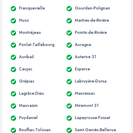
Franquevielle
Gourdan-Polignan
Huos
Martres-de-Rivière
Montréjeau
Pointis-de-Rivière
Ponlat-Taillebourg
Auragne
Auribail
Auterive 31
Caujac
Esperce
Grépiac
Labruyère-Dorsa
Lagrâce-Dieu
Mauressac
Mauvaisin
Miremont 31
Puydaniel
Lapeyrouse-Fossat
Rouffiac-Tolosan
Saint-Geniès-Bellevue