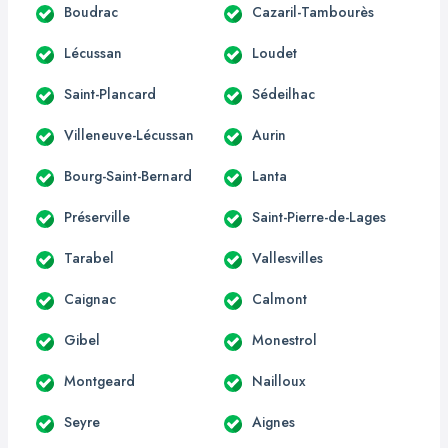
Boudrac
Cazaril-Tambourès
Lécussan
Loudet
Saint-Plancard
Sédeilhac
Villeneuve-Lécussan
Aurin
Bourg-Saint-Bernard
Lanta
Préserville
Saint-Pierre-de-Lages
Tarabel
Vallesvilles
Caignac
Calmont
Gibel
Monestrol
Montgeard
Nailloux
Seyre
Aignes