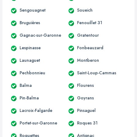
Sengouagnet
Soueich
Bruguières
Fenouillet 31
Gagnac-sur-Garonne
Gratentour
Lespinasse
Fonbeauzard
Launaguet
Montberon
Pechbonnieu
Saint-Loup-Cammas
Balma
Flourens
Pin-Balma
Goyrans
Lacroix-Falgarde
Pinsaguel
Portet-sur-Garonne
Roques 31
Roquettes
Antignac