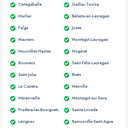
Cintegabelle
Gaillac-Toulza
Marliac
Bélesta-en-Lauragais
Falga
Juzes
Maurens
Montégut-Lauragais
Mourvilles-Hautes
Nogaret
Roumens
Saint-Félix-Lauragais
Saint-Julia
Bretx
Le Castéra
Menville
Mérenvielle
Montaigut-sur-Save
Pradère-les-Bourguets
Sainte-Livrade
Lévignac
Ramonville-Saint-Agne