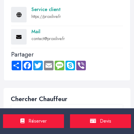
Service client
https://proxilive.fr
Mail
contact@proxilive.fr
Partager
Share
Facebook
Twitter
Email
Message
Skype
Viber
Chercher Chauffeur
Réserver
Devis
Trouver