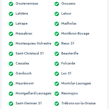
Goutevernisse
Gouzens
Lahitère
Latour
Latrape
Mailholas
Massabrac
Montbrun-Bocage
Montesquieu-Volvestre
Rieux 31
Saint-Christaud 31
Beauteville
Cessales
Folcarde
Gardouch
Lux 31
Maurémont
Montclar-Lauragais
Montgaillard-Lauragais
Rieumajou
Saint-Germier 31
Trébons-sur-la-Grasse