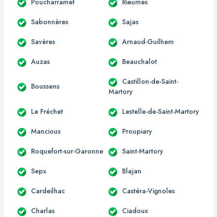
Poucharramet
Rieumes
Sabonnères
Sajas
Savères
Arnaud-Guilhem
Auzas
Beauchalot
Castillon-de-Saint-
Boussens
Martory
Le Fréchet
Lestelle-de-Saint-Martory
Mancioux
Proupiary
Roquefort-sur-Garonne
Saint-Martory
Sepx
Blajan
Cardeilhac
Castéra-Vignoles
Charlas
Ciadoux