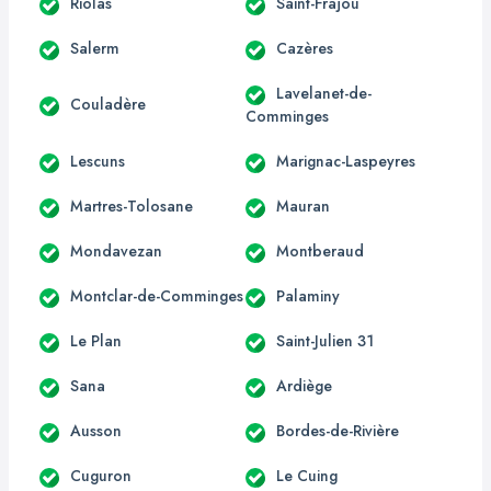
Riolas
Saint-Frajou
Salerm
Cazères
Lavelanet-de-
Couladère
Comminges
Lescuns
Marignac-Laspeyres
Martres-Tolosane
Mauran
Mondavezan
Montberaud
Montclar-de-Comminges
Palaminy
Le Plan
Saint-Julien 31
Sana
Ardiège
Ausson
Bordes-de-Rivière
Cuguron
Le Cuing