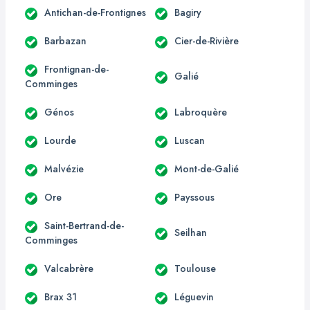
Antichan-de-Frontignes
Bagiry
Barbazan
Cier-de-Rivière
Frontignan-de-
Galié
Comminges
Génos
Labroquère
Lourde
Luscan
Malvézie
Mont-de-Galié
Ore
Payssous
Saint-Bertrand-de-
Seilhan
Comminges
Valcabrère
Toulouse
Brax 31
Léguevin