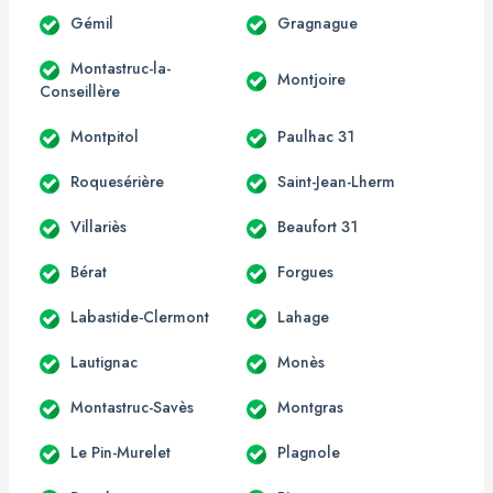
Gémil
Gragnague
Montastruc-la-
Montjoire
Conseillère
Montpitol
Paulhac 31
Roquesérière
Saint-Jean-Lherm
Villariès
Beaufort 31
Bérat
Forgues
Labastide-Clermont
Lahage
Lautignac
Monès
Montastruc-Savès
Montgras
Le Pin-Murelet
Plagnole