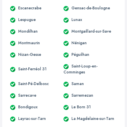
Escanecrabe
Gensac-de-Boulogne
Lespugue
Lunax
Mondilhan
Montgaillard-sur-Save
Montmaurin
Nénigan
Nizan-Gesse
Péguilhan
Saint-Loup-en-
Saint-Ferréol 31
Comminges
Saint-Pé-Delbosc
Saman
Sarrecave
Sarremezan
Bondigoux
Le Born 31
Layrac-sur-Tarn
La Magdelaine-sur-Tarn