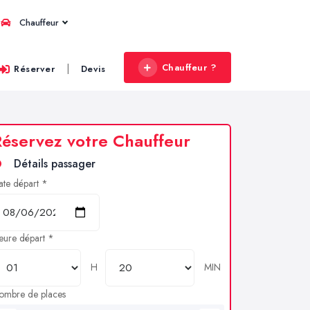
Chauffeur
Chauffeur ?
|
Réserver
Devis
éservez votre Chauffeur
Détails passager
ate départ *
eure départ *
H
MIN
ombre de places