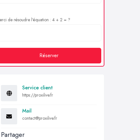
rci de résoudre l'équation : 4 + 2 = ?
Réserver
Service client
https://proxilive.fr
Mail
contact@proxilive.fr
Partager