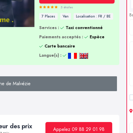
5 étoiles
B
7 Places
Van
Localisation : FR / BE
Services :
Taxi conventionné
Paiements acceptés :
Espèce
Carte bancaire
Langue(s) :
he de Malvézie
ur des prix
Appelez 09 88 29 01 98