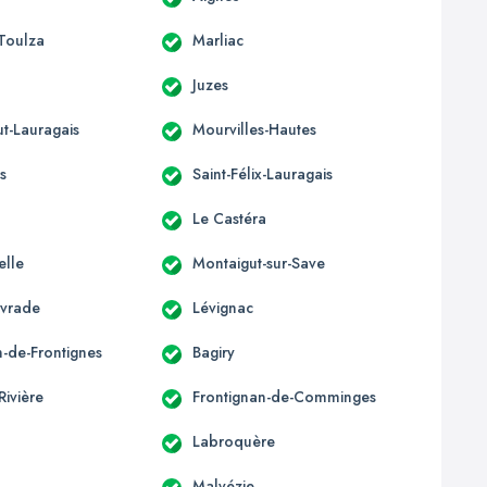
-Toulza
Marliac
Juzes
t-Lauragais
Mourvilles-Hautes
s
Saint-Félix-Lauragais
Le Castéra
elle
Montaigut-sur-Save
ivrade
Lévignac
n-de-Frontignes
Bagiry
Rivière
Frontignan-de-Comminges
Labroquère
Malvézie