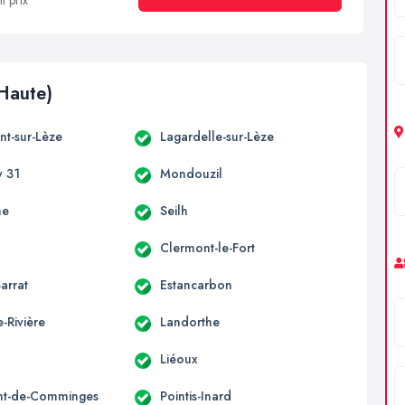
t prix
Haute)
t-sur-Lèze
Lagardelle-sur-Lèze
 31
Mondouzil
ne
Seilh
Clermont-le-Fort
arrat
Estancarbon
-Rivière
Landorthe
Liéoux
nt-de-Comminges
Pointis-Inard