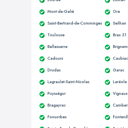
Mont-de-Galié
Ore
Saint-Bertrand-de-Comminges
Seilhan
Toulouse
Brax 31
Bellesserre
Brignem
Cadours
Caubia
Drudas
Garac
Lagraulet-Saint-Nicolas
Laréole
Puysségur
Vignaux
Bragayrac
Camber
Fonsorbes
Fontenil