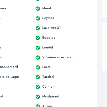
uère
Muret
s
Seysses
Lavalette 31
Boudrac
n
Loudet
ac
Villeneuve-Lécussan
aint-Bernard
Lanta
erre-de-Lages
Tarabel
Calmont
ol
Montgeard
Aignes