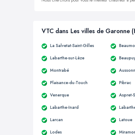
Nous cherchons pour vous le meilleur chauffeur à peti
VTC dans Les villes de Garonne (
La Salvetat-Saint-Gilles
Beaumon
Labarthe-sur-Lèze
Beaupuy
Montrabé
Ausson
Plaisance-du-Touch
Pibrac
Venerque
Aspret-S
Labarthe-Inard
Labarthe
Larcan
Latoue
Lodes
Miramo