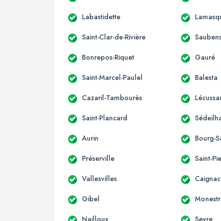
Labastidette
Lamasq
Saint-Clar-de-Rivière
Sauben
Bonrepos-Riquet
Gauré
Saint-Marcel-Paulel
Balesta
Cazaril-Tambourès
Lécussa
Saint-Plancard
Sédeilh
Aurin
Bourg-S
Préserville
Saint-Pi
Vallesvilles
Caignac
Gibel
Monestr
Nailloux
Seyre