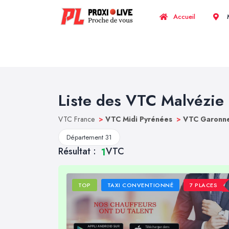
Accueil
M
Liste des VTC Malvézie
VTC France
>
VTC Midi Pyrénées
>
VTC Garonne
Département 31
Résultat :
VTC
1
TOP
TAXI CONVENTIONNÉ
7 PLACES