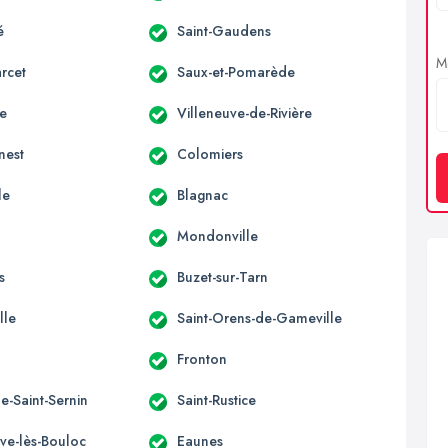
é
Saint-Gaudens
Me
rcet
Saux-et-Pomarède
ne
Villeneuve-de-Rivière
nest
Colomiers
le
Blagnac
Mondonville
s
Buzet-sur-Tarn
lle
Saint-Orens-de-Gameville
Fronton
e-Saint-Sernin
Saint-Rustice
uve-lès-Bouloc
Eaunes