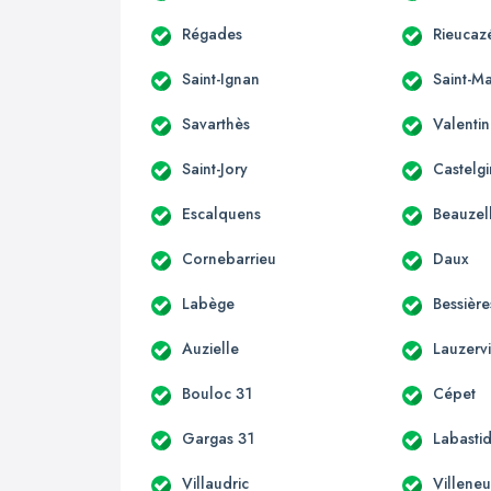
Régades
Rieucaz
Saint-Ignan
Saint-Ma
Savarthès
Valenti
Saint-Jory
Castelgi
Escalquens
Beauzel
Cornebarrieu
Daux
Labège
Bessière
Auzielle
Lauzervi
Bouloc 31
Cépet
Gargas 31
Labastid
Villaudric
Villene