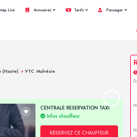
ap Live
Annuaires
Tarifs
Passager
R
 (Haute)
>
VTC Malvézie
D
H
CENTRALE RESERVATION TAXI
Infos chauffeur
N
RÉSERVEZ CE CHAUFFEUR