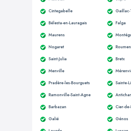
Cintegabelle
Gaillac
Bélesta-en-Lauragais
Falga
Maurens
Montégu
Nogaret
Roumen
Saint-Julia
Bretx
Menville
Mérenvi
Pradère-les-Bourguets
Sainte-L
Ramonville-Saint-Agne
Anticha
Barbazan
Cier-de-
Galié
Génos
Lourde
Luscan