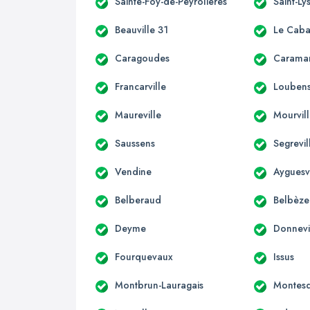
Sainte-Foy-de-Peyrolières
Saint-Ly
Beauville 31
Le Caba
Caragoudes
Carama
Francarville
Loubens
Maureville
Mourvil
Saussens
Segrevil
Vendine
Ayguesv
Belberaud
Belbèze
Deyme
Donnevi
Fourquevaux
Issus
Montbrun-Lauragais
Montesq