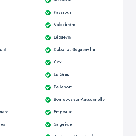
Payssous
Valcabrère
Léguevin
ont
Cabanac-Séguenville
c
Cox
Le Grès
Pelleport
Bonrepos-sur-Aussonnelle
nard
Empeaux
les
Saiguède