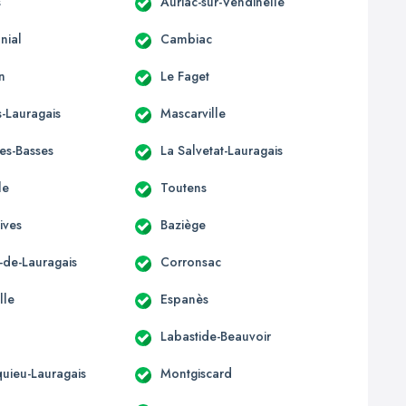
s
Auriac-sur-Vendinelle
nial
Cambiac
n
Le Faget
-Lauragais
Mascarville
les-Basses
La Salvetat-Lauragais
le
Toutens
ives
Baziège
-de-Lauragais
Corronsac
lle
Espanès
Labastide-Beauvoir
uieu-Lauragais
Montgiscard