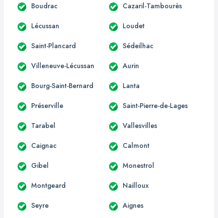
Boudrac
Cazaril-Tambourès
Lécussan
Loudet
Saint-Plancard
Sédeilhac
Villeneuve-Lécussan
Aurin
Bourg-Saint-Bernard
Lanta
Préserville
Saint-Pierre-de-Lages
Tarabel
Vallesvilles
Caignac
Calmont
Gibel
Monestrol
Montgeard
Nailloux
Seyre
Aignes