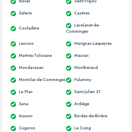
Riolas
Saint-Frajou
Salerm
Cazères
Lavelanet-de-
Couladère
Comminges
Lescuns
Marignac-Laspeyres
Martres-Tolosane
Mauran
Mondavezan
Montberaud
Montclar-de-Comminges
Palaminy
Le Plan
Saint-Julien 31
Sana
Ardiège
Ausson
Bordes-de-Rivière
Cuguron
Le Cuing