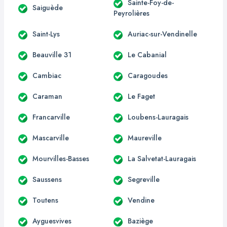
Sainte-Foy-de-
Saiguède
Peyrolières
Saint-Lys
Auriac-sur-Vendinelle
Beauville 31
Le Cabanial
Cambiac
Caragoudes
Caraman
Le Faget
Francarville
Loubens-Lauragais
Mascarville
Maureville
Mourvilles-Basses
La Salvetat-Lauragais
Saussens
Segreville
Toutens
Vendine
Ayguesvives
Baziège