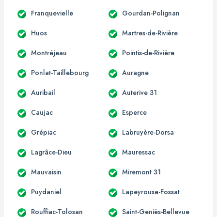
Franquevielle
Gourdan-Polignan
Huos
Martres-de-Rivière
Montréjeau
Pointis-de-Rivière
Ponlat-Taillebourg
Auragne
Auribail
Auterive 31
Caujac
Esperce
Grépiac
Labruyère-Dorsa
Lagrâce-Dieu
Mauressac
Mauvaisin
Miremont 31
Puydaniel
Lapeyrouse-Fossat
Rouffiac-Tolosan
Saint-Geniès-Bellevue