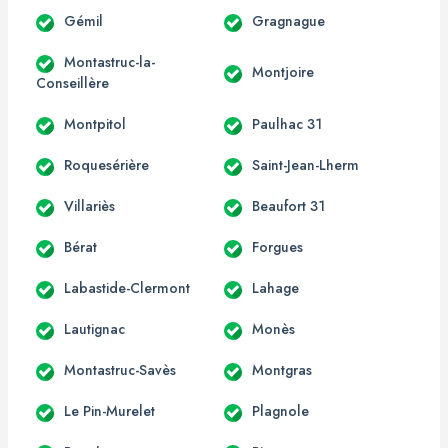
Gémil
Gragnague
Montastruc-la-
Montjoire
Conseillère
Montpitol
Paulhac 31
Roquesérière
Saint-Jean-Lherm
Villariès
Beaufort 31
Bérat
Forgues
Labastide-Clermont
Lahage
Lautignac
Monès
Montastruc-Savès
Montgras
Le Pin-Murelet
Plagnole