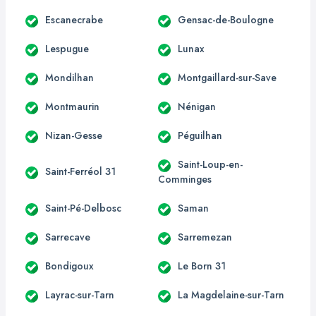
Escanecrabe
Gensac-de-Boulogne
Lespugue
Lunax
Mondilhan
Montgaillard-sur-Save
Montmaurin
Nénigan
Nizan-Gesse
Péguilhan
Saint-Loup-en-
Saint-Ferréol 31
Comminges
Saint-Pé-Delbosc
Saman
Sarrecave
Sarremezan
Bondigoux
Le Born 31
Layrac-sur-Tarn
La Magdelaine-sur-Tarn