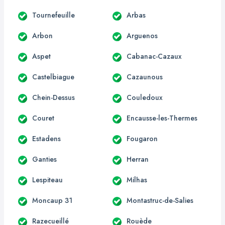
Tournefeuille
Arbas
Arbon
Arguenos
Aspet
Cabanac-Cazaux
Castelbiague
Cazaunous
Chein-Dessus
Couledoux
Couret
Encausse-les-Thermes
Estadens
Fougaron
Ganties
Herran
Lespiteau
Milhas
Moncaup 31
Montastruc-de-Salies
Razecueillé
Rouède