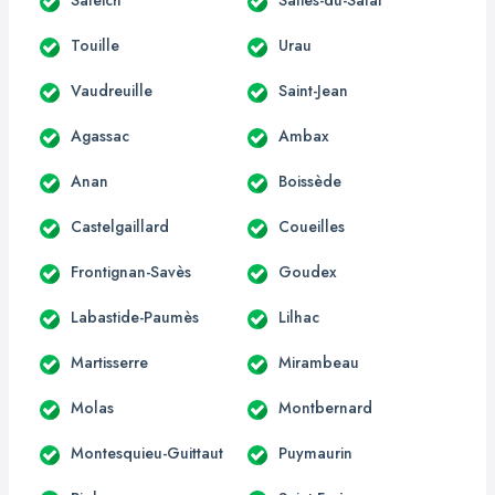
Touille
Urau
Vaudreuille
Saint-Jean
Agassac
Ambax
Anan
Boissède
Castelgaillard
Coueilles
Frontignan-Savès
Goudex
Labastide-Paumès
Lilhac
Martisserre
Mirambeau
Molas
Montbernard
Montesquieu-Guittaut
Puymaurin