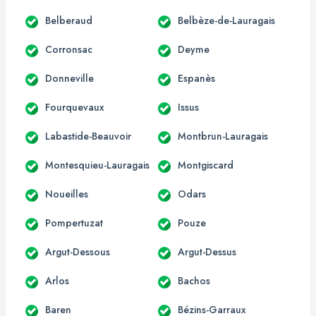
Belberaud
Belbèze-de-Lauragais
Corronsac
Deyme
Donneville
Espanès
Fourquevaux
Issus
Labastide-Beauvoir
Montbrun-Lauragais
Montesquieu-Lauragais
Montgiscard
Noueilles
Odars
Pompertuzat
Pouze
Argut-Dessous
Argut-Dessus
Arlos
Bachos
Baren
Bézins-Garraux