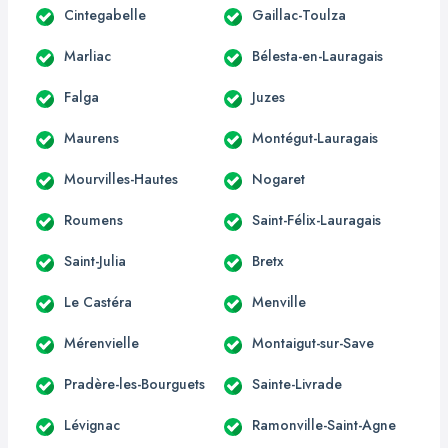
Cintegabelle
Gaillac-Toulza
Marliac
Bélesta-en-Lauragais
Falga
Juzes
Maurens
Montégut-Lauragais
Mourvilles-Hautes
Nogaret
Roumens
Saint-Félix-Lauragais
Saint-Julia
Bretx
Le Castéra
Menville
Mérenvielle
Montaigut-sur-Save
Pradère-les-Bourguets
Sainte-Livrade
Lévignac
Ramonville-Saint-Agne