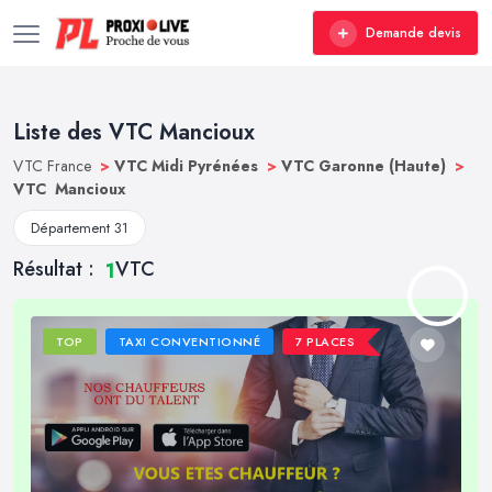
Demande devis
Liste des VTC Mancioux
VTC France
>
VTC Midi Pyrénées
>
VTC Garonne (Haute)
>
VTC Mancioux
Département 31
Résultat :
VTC
1
TOP
TAXI CONVENTIONNÉ
7 PLACES