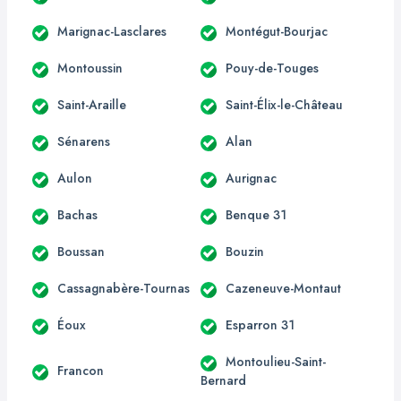
Marignac-Lasclares
Montégut-Bourjac
Montoussin
Pouy-de-Touges
Saint-Araille
Saint-Élix-le-Château
Sénarens
Alan
Aulon
Aurignac
Bachas
Benque 31
Boussan
Bouzin
Cassagnabère-Tournas
Cazeneuve-Montaut
Éoux
Esparron 31
Montoulieu-Saint-
Francon
Bernard