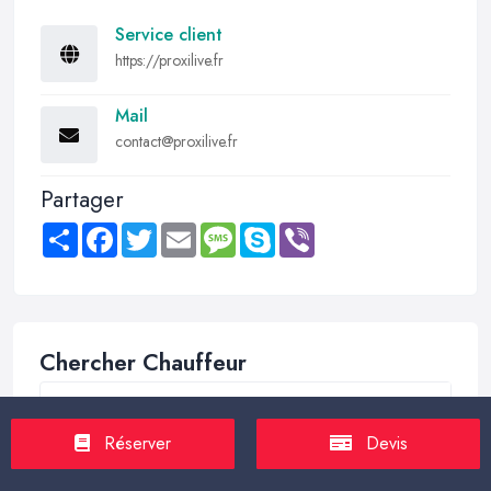
Service client
https://proxilive.fr
Mail
contact@proxilive.fr
Partager
Share
Facebook
Twitter
Email
Message
Skype
Viber
Chercher Chauffeur
Réserver
Devis
Trouver