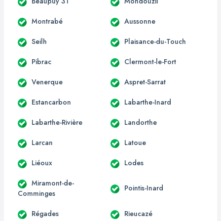
Beaupuy 31
Mondouzil
Montrabé
Aussonne
Seilh
Plaisance-du-Touch
Pibrac
Clermont-le-Fort
Venerque
Aspret-Sarrat
Estancarbon
Labarthe-Inard
Labarthe-Rivière
Landorthe
Larcan
Latoue
Liéoux
Lodes
Miramont-de-
Pointis-Inard
Comminges
Régades
Rieucazé