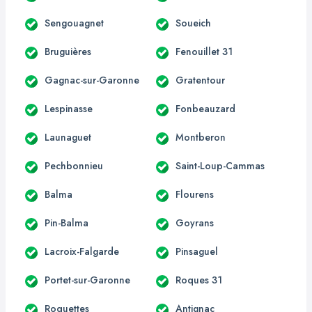
Sengouagnet
Soueich
Bruguières
Fenouillet 31
Gagnac-sur-Garonne
Gratentour
Lespinasse
Fonbeauzard
Launaguet
Montberon
Pechbonnieu
Saint-Loup-Cammas
Balma
Flourens
Pin-Balma
Goyrans
Lacroix-Falgarde
Pinsaguel
Portet-sur-Garonne
Roques 31
Roquettes
Antignac