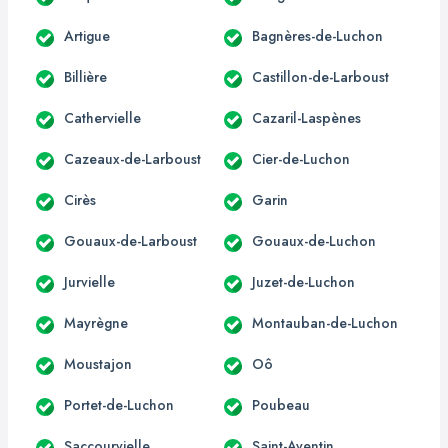
Artigue
Bagnères-de-Luchon
Billière
Castillon-de-Larboust
Cathervielle
Cazaril-Laspènes
Cazeaux-de-Larboust
Cier-de-Luchon
Cirès
Garin
Gouaux-de-Larboust
Gouaux-de-Luchon
Jurvielle
Juzet-de-Luchon
Mayrègne
Montauban-de-Luchon
Moustajon
Oô
Portet-de-Luchon
Poubeau
Saccourvielle
Saint-Aventin