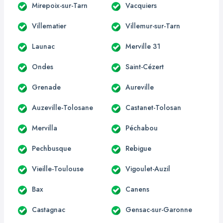
Mirepoix-sur-Tarn
Vacquiers
Villematier
Villemur-sur-Tarn
Launac
Merville 31
Ondes
Saint-Cézert
Grenade
Aureville
Auzeville-Tolosane
Castanet-Tolosan
Mervilla
Péchabou
Pechbusque
Rebigue
Vieille-Toulouse
Vigoulet-Auzil
Bax
Canens
Castagnac
Gensac-sur-Garonne