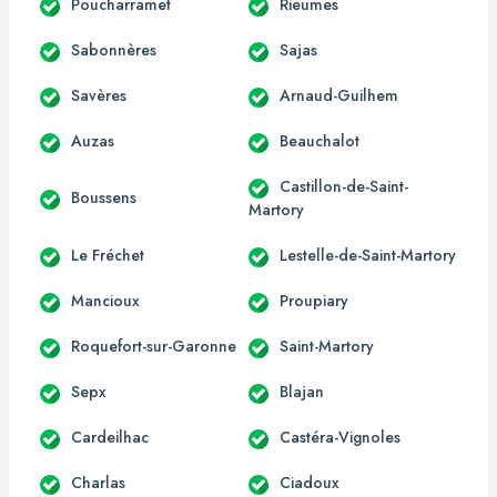
Poucharramet
Rieumes
Sabonnères
Sajas
Savères
Arnaud-Guilhem
Auzas
Beauchalot
Castillon-de-Saint-
Boussens
Martory
Le Fréchet
Lestelle-de-Saint-Martory
Mancioux
Proupiary
Roquefort-sur-Garonne
Saint-Martory
Sepx
Blajan
Cardeilhac
Castéra-Vignoles
Charlas
Ciadoux