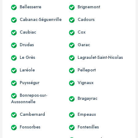
Bellesserre
Brignemont
Cabanac-Séguenville
Cadours
Caubiac
Cox
Drudas
Garac
Le Grès
Lagraulet-Saint-Nicolas
Laréole
Pelleport
Puysségur
Vignaux
Bonrepos-sur-
Bragayrac
Aussonnelle
Cambernard
Empeaux
Fonsorbes
Fontenilles