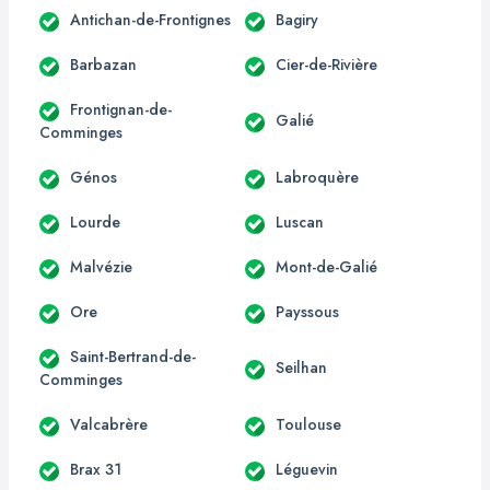
Antichan-de-Frontignes
Bagiry
Barbazan
Cier-de-Rivière
Frontignan-de-
Galié
Comminges
Génos
Labroquère
Lourde
Luscan
Malvézie
Mont-de-Galié
Ore
Payssous
Saint-Bertrand-de-
Seilhan
Comminges
Valcabrère
Toulouse
Brax 31
Léguevin