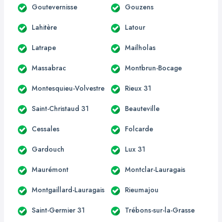
Goutevernisse
Gouzens
Lahitère
Latour
Latrape
Mailholas
Massabrac
Montbrun-Bocage
Montesquieu-Volvestre
Rieux 31
Saint-Christaud 31
Beauteville
Cessales
Folcarde
Gardouch
Lux 31
Maurémont
Montclar-Lauragais
Montgaillard-Lauragais
Rieumajou
Saint-Germier 31
Trébons-sur-la-Grasse