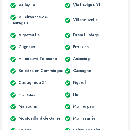
Vallègue
Vieillevigne 31
Villefranche-de-
Villenouvelle
Lauragais
Aigrefeuille
Drémil-Lafage
Cugnaux
Frouzins
Villeneuve-Tolosane
Ausseing
Belbèze-en-Comminges
Cassagne
Castagnède 31
Figarol
Francazal
His
Marsoulas
Montespan
Montgaillard-de-Salies
Montsaunès
Saleich
Salies-du-Salat