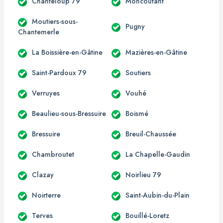
Chanteloup 79
Moncoutant
Moutiers-sous-
Pugny
Chantemerle
La Boissière-en-Gâtine
Mazières-en-Gâtine
Saint-Pardoux 79
Soutiers
Verruyes
Vouhé
Beaulieu-sous-Bressuire
Boismé
Bressuire
Breuil-Chaussée
Chambroutet
La Chapelle-Gaudin
Clazay
Noirlieu 79
Noirterre
Saint-Aubin-du-Plain
Terves
Bouillé-Loretz