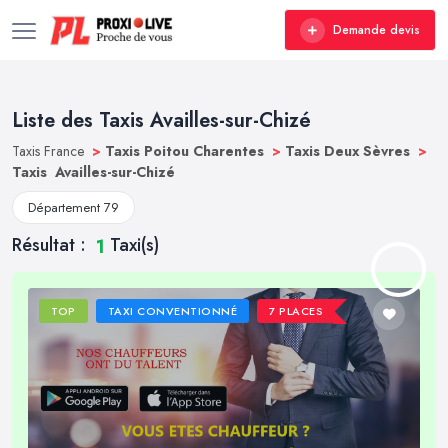
Demande devis
Liste des Taxis Availles-sur-Chizé
Taxis France
>
Taxis Poitou Charentes
>
Taxis Deux Sèvres
>
Taxis Availles-sur-Chizé
Département 79
Résultat :
Taxi(s)
1
TOP
TAXI CONVENTIONNÉ
7 PLACES