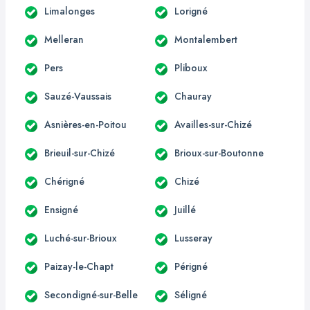
Limalonges
Lorigné
Melleran
Montalembert
Pers
Pliboux
Sauzé-Vaussais
Chauray
Asnières-en-Poitou
Availles-sur-Chizé
Brieuil-sur-Chizé
Brioux-sur-Boutonne
Chérigné
Chizé
Ensigné
Juillé
Luché-sur-Brioux
Lusseray
Paizay-le-Chapt
Périgné
Secondigné-sur-Belle
Séligné