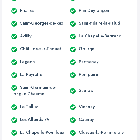
Priaires
Prin-Deyrançon
Saint-Georges-de-Rex
Saint-Hilaire-la-Palud
Adilly
La Chapelle-Bertrand
Châtillon-sur-Thouet
Gourgé
Lageon
Parthenay
La Peyratte
Pompaire
Saint-Germain-de-
Saurais
Longue-Chaume
Le Tallud
Viennay
Les Alleuds 79
Caunay
La Chapelle-Pouilloux
Clussais-la-Pommeraie