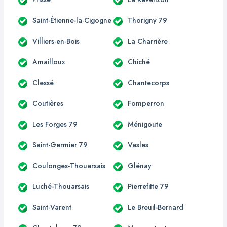
Saint-Étienne-la-Cigogne
Thorigny 79
Villiers-en-Bois
La Charrière
Amailloux
Chiché
Clessé
Chantecorps
Coutières
Fomperron
Les Forges 79
Ménigoute
Saint-Germier 79
Vasles
Coulonges-Thouarsais
Glénay
Luché-Thouarsais
Pierrefitte 79
Saint-Varent
Le Breuil-Bernard