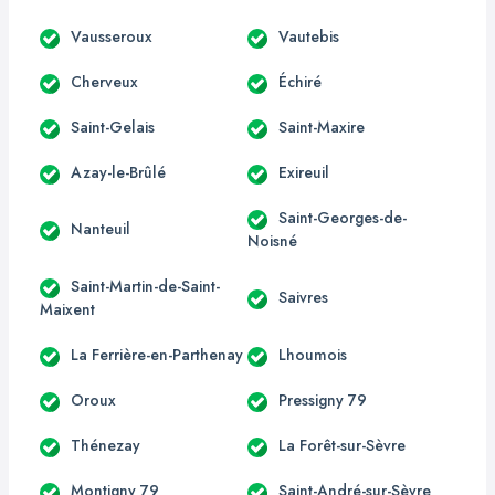
Vausseroux
Vautebis
Cherveux
Échiré
Saint-Gelais
Saint-Maxire
Azay-le-Brûlé
Exireuil
Saint-Georges-de-
Nanteuil
Noisné
Saint-Martin-de-Saint-
Saivres
Maixent
La Ferrière-en-Parthenay
Lhoumois
Oroux
Pressigny 79
Thénezay
La Forêt-sur-Sèvre
Montigny 79
Saint-André-sur-Sèvre