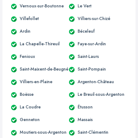
Vernoux-sur-Boutonne
Le Vert
Villefollet
Villiers-sur-Chizé
Ardin
Béceleuf
La Chapelle-Thireuil
Faye-sur-Ardin
Fenioux
Saint-Laurs
Saint-Maixent-de-Beugné
Saint-Pompain
Villiers-en-Plaine
Argenton-Château
Boësse
Le Breuil-sous-Argenton
La Coudre
Étusson
Genneton
Massais
Moutiers-sous-Argenton
Saint-Clémentin