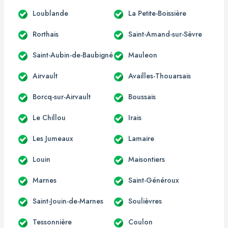
Loublande
La Petite-Boissière
Rorthais
Saint-Amand-sur-Sèvre
Saint-Aubin-de-Baubigné
Mauleon
Airvault
Availles-Thouarsais
Borcq-sur-Airvault
Boussais
Le Chillou
Irais
Les Jumeaux
Lamaire
Louin
Maisontiers
Marnes
Saint-Généroux
Saint-Jouin-de-Marnes
Soulièvres
Tessonnière
Coulon