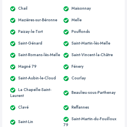
Chail
Maisonnay
Mazières-sur-Béronne
Melle
Paizay-le-Tort
Pouffonds
Saint-Génard
Saint-Martin-lès-Melle
Saint-Romans-lès-Melle
Saint-Vincent-la-Châtre
Magné 79
Fénery
Saint-Aubin-le-Cloud
Courlay
La Chapelle-Saint-
Beaulieu-sous-Parthenay
Laurent
Clavé
Reffannes
Saint-Martin-du-Fouilloux
Saint-Lin
79