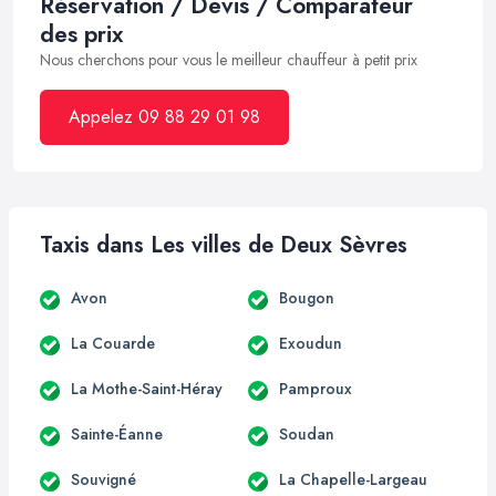
Réservation / Devis / Comparateur
des prix
Nous cherchons pour vous le meilleur chauffeur à petit prix
Appelez 09 88 29 01 98
Taxis dans Les villes de Deux Sèvres
Avon
Bougon
La Couarde
Exoudun
La Mothe-Saint-Héray
Pamproux
Sainte-Éanne
Soudan
Souvigné
La Chapelle-Largeau