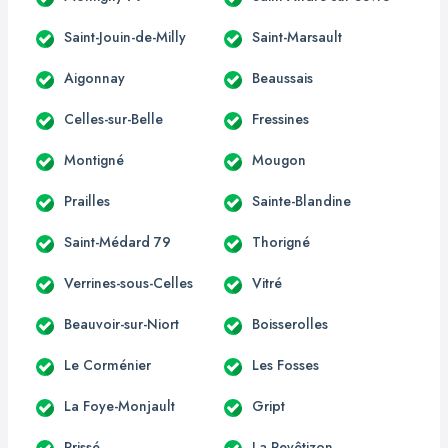
Saint-Jouin-de-Milly
Saint-Marsault
Aigonnay
Beaussais
Celles-sur-Belle
Fressines
Montigné
Mougon
Prailles
Sainte-Blandine
Saint-Médard 79
Thorigné
Verrines-sous-Celles
Vitré
Beauvoir-sur-Niort
Boisserolles
Le Corménier
Les Fosses
La Foye-Monjault
Gript
Prissé
La Revêtizon