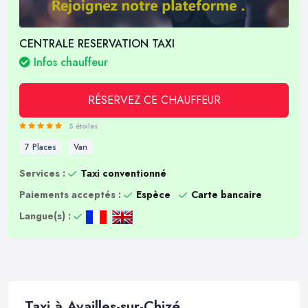
CENTRALE RESERVATION TAXI
Infos chauffeur
RÉSERVEZ CE CHAUFFEUR
5 étoiles
7 Places
Van
Services :
Taxi conventionné
Paiements acceptés :
Espèce
Carte bancaire
Langue(s) :
Taxi à Availles-sur-Chizé