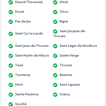
Mauzé-Thouarsais
Missé
Noizé
Oiron
Pas-de-Jeu
Rigné
Saint-Jacques-de-
Saint-Cyr-la-Lande
Thouars
Saint-Jean-de-Thouars
Saint-Léger-de-Montbrun
Saint-Martin-de-Mâcon
Sainte-Verge
Taizé
Thouars
Tourtenay
Bessines
Niort
Saint-Liguaire
Sainte-Pezenne
Sciecq
Souché