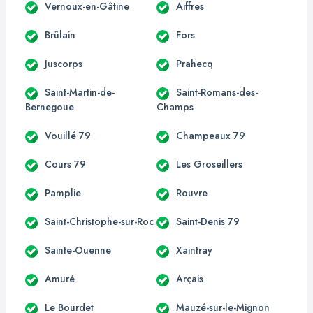
Vernoux-en-Gâtine
Aiffres
Brûlain
Fors
Juscorps
Prahecq
Saint-Martin-de-
Saint-Romans-des-
Bernegoue
Champs
Vouillé 79
Champeaux 79
Cours 79
Les Groseillers
Pamplie
Rouvre
Saint-Christophe-sur-Roc
Saint-Denis 79
Sainte-Ouenne
Xaintray
Amuré
Arçais
Le Bourdet
Mauzé-sur-le-Mignon