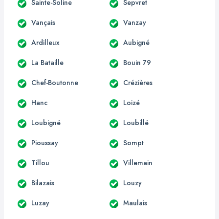
Sainte-Soline
Sepvret
Vançais
Vanzay
Ardilleux
Aubigné
La Bataille
Bouin 79
Chef-Boutonne
Crézières
Hanc
Loizé
Loubigné
Loubillé
Pioussay
Sompt
Tillou
Villemain
Bilazais
Louzy
Luzay
Maulais