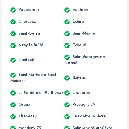
Vausseroux
Vautebis
Cherveux
Échiré
Saint-Gelais
Saint-Maxire
Azay-le-Brûlé
Exireuil
Saint-Georges-de-
Nanteuil
Noisné
Saint-Martin-de-Saint-
Saivres
Maixent
La Ferrière-en-Parthenay
Lhoumois
Oroux
Pressigny 79
Thénezay
La Forêt-sur-Sèvre
Montigny 79
Saint-André-sur-Sèvre