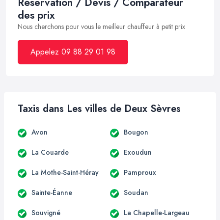
Réservation / Devis / Comparateur
des prix
Nous cherchons pour vous le meilleur chauffeur à petit prix
Appelez 09 88 29 01 98
Taxis dans Les villes de Deux Sèvres
Avon
Bougon
La Couarde
Exoudun
La Mothe-Saint-Héray
Pamproux
Sainte-Éanne
Soudan
Souvigné
La Chapelle-Largeau