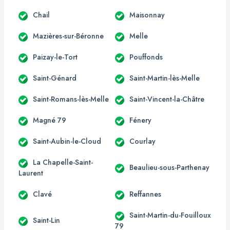
Chail
Maisonnay
Mazières-sur-Béronne
Melle
Paizay-le-Tort
Pouffonds
Saint-Génard
Saint-Martin-lès-Melle
Saint-Romans-lès-Melle
Saint-Vincent-la-Châtre
Magné 79
Fénery
Saint-Aubin-le-Cloud
Courlay
La Chapelle-Saint-
Beaulieu-sous-Parthenay
Laurent
Clavé
Reffannes
Saint-Martin-du-Fouilloux
Saint-Lin
79