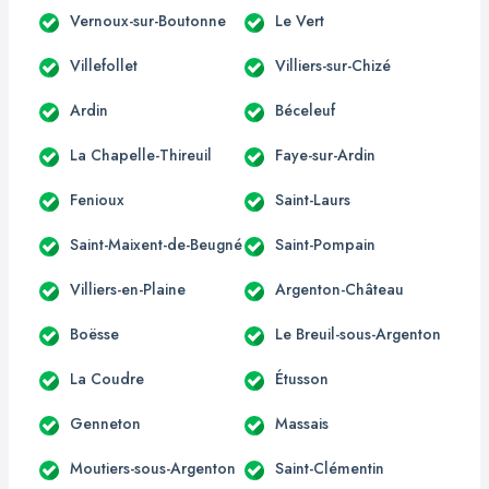
Vernoux-sur-Boutonne
Le Vert
Villefollet
Villiers-sur-Chizé
Ardin
Béceleuf
La Chapelle-Thireuil
Faye-sur-Ardin
Fenioux
Saint-Laurs
Saint-Maixent-de-Beugné
Saint-Pompain
Villiers-en-Plaine
Argenton-Château
Boësse
Le Breuil-sous-Argenton
La Coudre
Étusson
Genneton
Massais
Moutiers-sous-Argenton
Saint-Clémentin