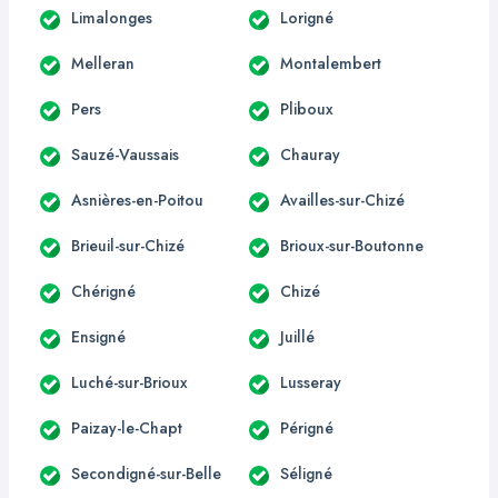
Limalonges
Lorigné
Melleran
Montalembert
Pers
Pliboux
Sauzé-Vaussais
Chauray
Asnières-en-Poitou
Availles-sur-Chizé
Brieuil-sur-Chizé
Brioux-sur-Boutonne
Chérigné
Chizé
Ensigné
Juillé
Luché-sur-Brioux
Lusseray
Paizay-le-Chapt
Périgné
Secondigné-sur-Belle
Séligné