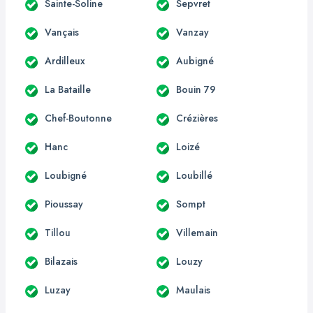
Sainte-Soline
Sepvret
Vançais
Vanzay
Ardilleux
Aubigné
La Bataille
Bouin 79
Chef-Boutonne
Crézières
Hanc
Loizé
Loubigné
Loubillé
Pioussay
Sompt
Tillou
Villemain
Bilazais
Louzy
Luzay
Maulais