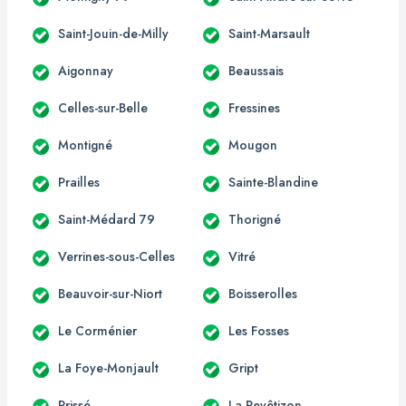
Saint-Jouin-de-Milly
Saint-Marsault
Aigonnay
Beaussais
Celles-sur-Belle
Fressines
Montigné
Mougon
Prailles
Sainte-Blandine
Saint-Médard 79
Thorigné
Verrines-sous-Celles
Vitré
Beauvoir-sur-Niort
Boisserolles
Le Corménier
Les Fosses
La Foye-Monjault
Gript
Prissé
La Revêtizon