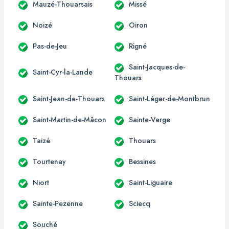
Mauzé-Thouarsais
Missé
Noizé
Oiron
Pas-de-Jeu
Rigné
Saint-Jacques-de-
Saint-Cyr-la-Lande
Thouars
Saint-Jean-de-Thouars
Saint-Léger-de-Montbrun
Saint-Martin-de-Mâcon
Sainte-Verge
Taizé
Thouars
Tourtenay
Bessines
Niort
Saint-Liguaire
Sainte-Pezenne
Sciecq
Souché