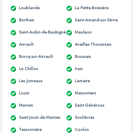
Loublande
La Petite-Boissière
Rorthais
Saint-Amand-sur-Sèvre
Saint-Aubin-de-Baubigné
Mauleon
Airvault
Availles-Thouarsais
Borcq-sur-Airvault
Boussais
Le Chillou
Irais
Les Jumeaux
Lamaire
Louin
Maisontiers
Marnes
Saint-Généroux
Saint-Jouin-de-Marnes
Soulièvres
Tessonnière
Coulon