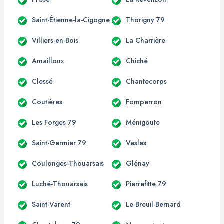
Saint-Étienne-la-Cigogne
Thorigny 79
Villiers-en-Bois
La Charrière
Amailloux
Chiché
Clessé
Chantecorps
Coutières
Fomperron
Les Forges 79
Ménigoute
Saint-Germier 79
Vasles
Coulonges-Thouarsais
Glénay
Luché-Thouarsais
Pierrefitte 79
Saint-Varent
Le Breuil-Bernard