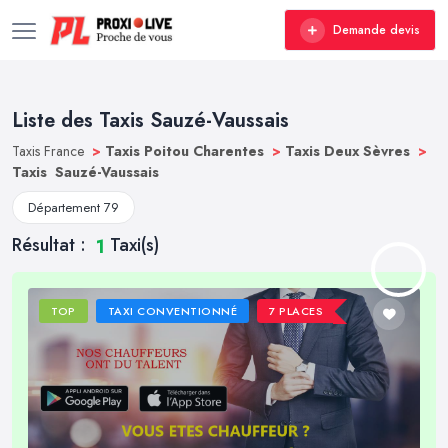
Demande devis
Liste des Taxis Sauzé-Vaussais
Taxis France
>
Taxis Poitou Charentes
>
Taxis Deux Sèvres
>
Taxis Sauzé-Vaussais
Département 79
Résultat :
Taxi(s)
1
TOP
TAXI CONVENTIONNÉ
7 PLACES