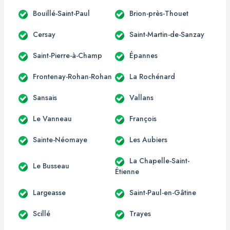
Bouillé-Saint-Paul
Brion-près-Thouet
Cersay
Saint-Martin-de-Sanzay
Saint-Pierre-à-Champ
Épannes
Frontenay-Rohan-Rohan
La Rochénard
Sansais
Vallans
Le Vanneau
François
Sainte-Néomaye
Les Aubiers
La Chapelle-Saint-
Le Busseau
Étienne
Largeasse
Saint-Paul-en-Gâtine
Scillé
Trayes