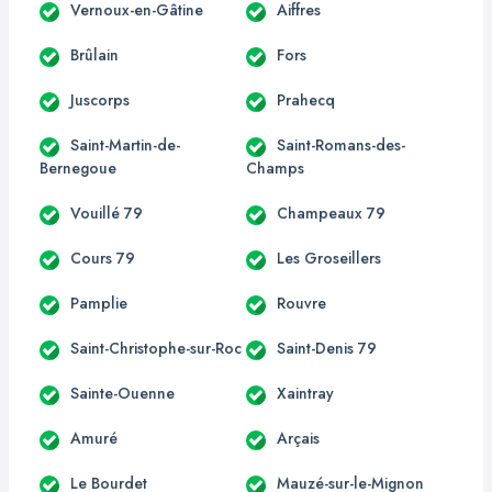
Vernoux-en-Gâtine
Aiffres
Brûlain
Fors
Juscorps
Prahecq
Saint-Martin-de-
Saint-Romans-des-
Bernegoue
Champs
Vouillé 79
Champeaux 79
Cours 79
Les Groseillers
Pamplie
Rouvre
Saint-Christophe-sur-Roc
Saint-Denis 79
Sainte-Ouenne
Xaintray
Amuré
Arçais
Le Bourdet
Mauzé-sur-le-Mignon