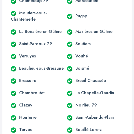
Chanteloup 79
Moncoutant
Moutiers-sous-
Pugny
Chantemerle
La Boissière-en-Gâtine
Mazières-en-Gâtine
Saint-Pardoux 79
Soutiers
Verruyes
Vouhé
Beaulieu-sous-Bressuire
Boismé
Bressuire
Breuil-Chaussée
Chambroutet
La Chapelle-Gaudin
Clazay
Noirlieu 79
Noirterre
Saint-Aubin-du-Plain
Terves
Bouillé-Loretz