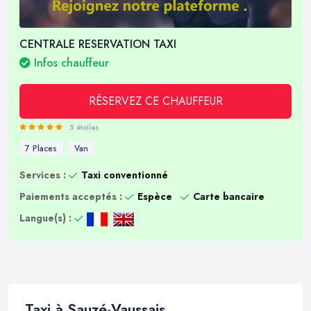
CENTRALE RESERVATION TAXI
Infos chauffeur
RÉSERVEZ CE CHAUFFEUR
5 étoiles
7 Places
Van
Services :
Taxi conventionné
Paiements acceptés :
Espèce
Carte bancaire
Langue(s) :
Taxi à Sauzé-Vaussais