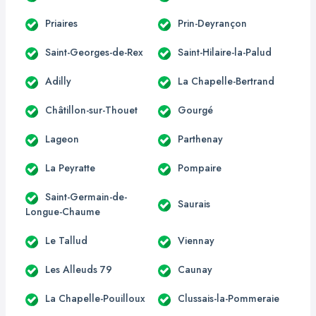
Priaires
Prin-Deyrançon
Saint-Georges-de-Rex
Saint-Hilaire-la-Palud
Adilly
La Chapelle-Bertrand
Châtillon-sur-Thouet
Gourgé
Lageon
Parthenay
La Peyratte
Pompaire
Saint-Germain-de-
Saurais
Longue-Chaume
Le Tallud
Viennay
Les Alleuds 79
Caunay
La Chapelle-Pouilloux
Clussais-la-Pommeraie