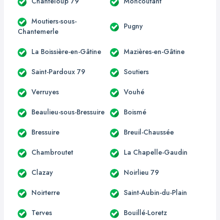
Chanteloup 79
Moncoutant
Moutiers-sous-
Pugny
Chantemerle
La Boissière-en-Gâtine
Mazières-en-Gâtine
Saint-Pardoux 79
Soutiers
Verruyes
Vouhé
Beaulieu-sous-Bressuire
Boismé
Bressuire
Breuil-Chaussée
Chambroutet
La Chapelle-Gaudin
Clazay
Noirlieu 79
Noirterre
Saint-Aubin-du-Plain
Terves
Bouillé-Loretz