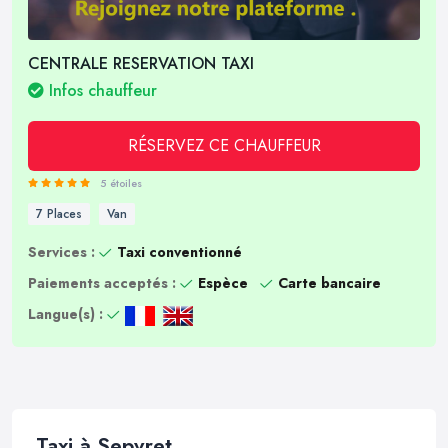
CENTRALE RESERVATION TAXI
Infos chauffeur
RÉSERVEZ CE CHAUFFEUR
5 étoiles
7 Places
Van
Services :
Taxi conventionné
Paiements acceptés :
Espèce
Carte bancaire
Langue(s) :
Taxi à Sepvret