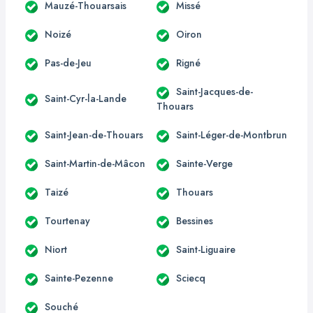
Mauzé-Thouarsais
Missé
Noizé
Oiron
Pas-de-Jeu
Rigné
Saint-Jacques-de-
Saint-Cyr-la-Lande
Thouars
Saint-Jean-de-Thouars
Saint-Léger-de-Montbrun
Saint-Martin-de-Mâcon
Sainte-Verge
Taizé
Thouars
Tourtenay
Bessines
Niort
Saint-Liguaire
Sainte-Pezenne
Sciecq
Souché