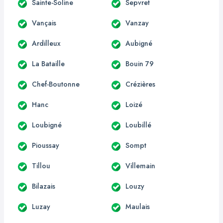
Sainte-Soline
Sepvret
Vançais
Vanzay
Ardilleux
Aubigné
La Bataille
Bouin 79
Chef-Boutonne
Crézières
Hanc
Loizé
Loubigné
Loubillé
Pioussay
Sompt
Tillou
Villemain
Bilazais
Louzy
Luzay
Maulais