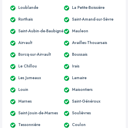
Loublande
La Petite-Boissière
Rorthais
Saint-Amand-sur-Sèvre
Saint-Aubin-de-Baubigné
Mauleon
Airvault
Availles-Thouarsais
Borcq-sur-Airvault
Boussais
Le Chillou
Irais
Les Jumeaux
Lamaire
Louin
Maisontiers
Marnes
Saint-Généroux
Saint-Jouin-de-Marnes
Soulièvres
Tessonnière
Coulon