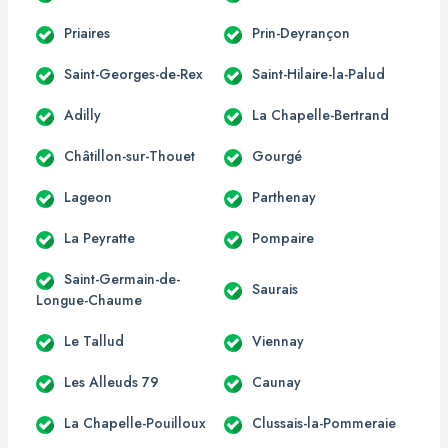
Priaires
Prin-Deyrançon
Saint-Georges-de-Rex
Saint-Hilaire-la-Palud
Adilly
La Chapelle-Bertrand
Châtillon-sur-Thouet
Gourgé
Lageon
Parthenay
La Peyratte
Pompaire
Saint-Germain-de-
Saurais
Longue-Chaume
Le Tallud
Viennay
Les Alleuds 79
Caunay
La Chapelle-Pouilloux
Clussais-la-Pommeraie