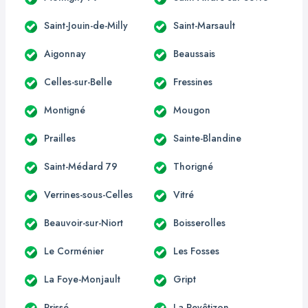
Saint-Jouin-de-Milly
Saint-Marsault
Aigonnay
Beaussais
Celles-sur-Belle
Fressines
Montigné
Mougon
Prailles
Sainte-Blandine
Saint-Médard 79
Thorigné
Verrines-sous-Celles
Vitré
Beauvoir-sur-Niort
Boisserolles
Le Corménier
Les Fosses
La Foye-Monjault
Gript
Prissé
La Revêtizon