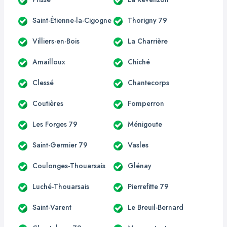
Saint-Étienne-la-Cigogne
Thorigny 79
Villiers-en-Bois
La Charrière
Amailloux
Chiché
Clessé
Chantecorps
Coutières
Fomperron
Les Forges 79
Ménigoute
Saint-Germier 79
Vasles
Coulonges-Thouarsais
Glénay
Luché-Thouarsais
Pierrefitte 79
Saint-Varent
Le Breuil-Bernard