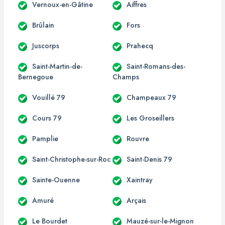
Vernoux-en-Gâtine
Aiffres
Brûlain
Fors
Juscorps
Prahecq
Saint-Martin-de-
Saint-Romans-des-
Bernegoue
Champs
Vouillé 79
Champeaux 79
Cours 79
Les Groseillers
Pamplie
Rouvre
Saint-Christophe-sur-Roc
Saint-Denis 79
Sainte-Ouenne
Xaintray
Amuré
Arçais
Le Bourdet
Mauzé-sur-le-Mignon