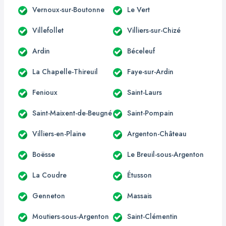
Vernoux-sur-Boutonne
Le Vert
Villefollet
Villiers-sur-Chizé
Ardin
Béceleuf
La Chapelle-Thireuil
Faye-sur-Ardin
Fenioux
Saint-Laurs
Saint-Maixent-de-Beugné
Saint-Pompain
Villiers-en-Plaine
Argenton-Château
Boësse
Le Breuil-sous-Argenton
La Coudre
Étusson
Genneton
Massais
Moutiers-sous-Argenton
Saint-Clémentin