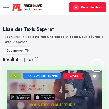
Demande devis
Liste des Taxis Sepvret
Taxis France
>
Taxis Poitou Charentes
>
Taxis Deux Sèvres
>
Taxis Sepvret
Département 79
Résultat :
Taxi(s)
1
TOP
TAXI CONVENTIONNÉ
7 PLACES