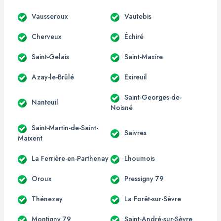
Vausseroux
Vautebis
Cherveux
Échiré
Saint-Gelais
Saint-Maxire
Azay-le-Brûlé
Exireuil
Saint-Georges-de-
Nanteuil
Noisné
Saint-Martin-de-Saint-
Saivres
Maixent
La Ferrière-en-Parthenay
Lhoumois
Oroux
Pressigny 79
Thénezay
La Forêt-sur-Sèvre
Montigny 79
Saint-André-sur-Sèvre