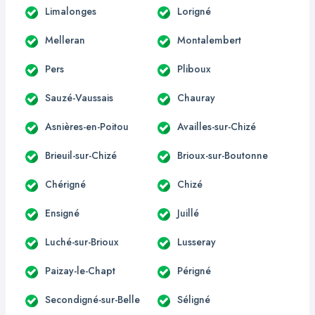
Limalonges
Lorigné
Melleran
Montalembert
Pers
Pliboux
Sauzé-Vaussais
Chauray
Asnières-en-Poitou
Availles-sur-Chizé
Brieuil-sur-Chizé
Brioux-sur-Boutonne
Chérigné
Chizé
Ensigné
Juillé
Luché-sur-Brioux
Lusseray
Paizay-le-Chapt
Périgné
Secondigné-sur-Belle
Séligné