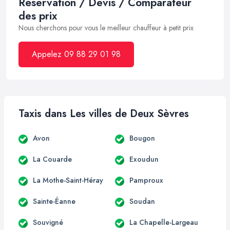
Réservation / Devis / Comparateur
des prix
Nous cherchons pour vous le meilleur chauffeur à petit prix
Appelez 09 88 29 01 98
Taxis dans Les villes de Deux Sèvres
Avon
Bougon
La Couarde
Exoudun
La Mothe-Saint-Héray
Pamproux
Sainte-Éanne
Soudan
Souvigné
La Chapelle-Largeau