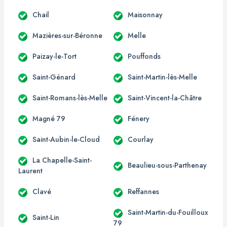
Chail
Maisonnay
Mazières-sur-Béronne
Melle
Paizay-le-Tort
Pouffonds
Saint-Génard
Saint-Martin-lès-Melle
Saint-Romans-lès-Melle
Saint-Vincent-la-Châtre
Magné 79
Fénery
Saint-Aubin-le-Cloud
Courlay
La Chapelle-Saint-
Beaulieu-sous-Parthenay
Laurent
Clavé
Reffannes
Saint-Martin-du-Fouilloux
Saint-Lin
79