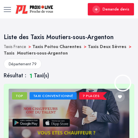
Demande devis
Liste des Taxis Moutiers-sous-Argenton
Taxis France
>
Taxis Poitou Charentes
>
Taxis Deux Sèvres
>
Taxis Moutiers-sous-Argenton
Département 79
Résultat :
Taxi(s)
1
TOP
TAXI CONVENTIONNÉ
7 PLACES