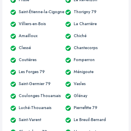
Saint-Étienne-la-Cigogne
Thorigny 79
Villiers-en-Bois
La Charrière
Amailloux
Chiché
Clessé
Chantecorps
Coutières
Fomperron
Les Forges 79
Ménigoute
Saint-Germier 79
Vasles
Coulonges-Thouarsais
Glénay
Luché-Thouarsais
Pierrefitte 79
Saint-Varent
Le Breuil-Bernard