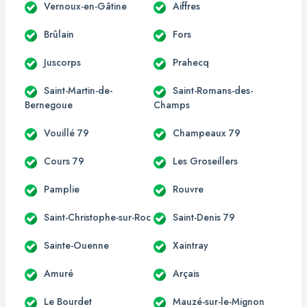
Vernoux-en-Gâtine
Aiffres
Brûlain
Fors
Juscorps
Prahecq
Saint-Martin-de-
Saint-Romans-des-
Bernegoue
Champs
Vouillé 79
Champeaux 79
Cours 79
Les Groseillers
Pamplie
Rouvre
Saint-Christophe-sur-Roc
Saint-Denis 79
Sainte-Ouenne
Xaintray
Amuré
Arçais
Le Bourdet
Mauzé-sur-le-Mignon