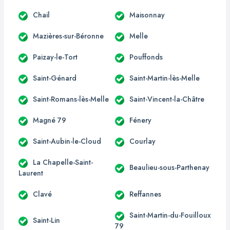
Chail
Maisonnay
Mazières-sur-Béronne
Melle
Paizay-le-Tort
Pouffonds
Saint-Génard
Saint-Martin-lès-Melle
Saint-Romans-lès-Melle
Saint-Vincent-la-Châtre
Magné 79
Fénery
Saint-Aubin-le-Cloud
Courlay
La Chapelle-Saint-
Beaulieu-sous-Parthenay
Laurent
Clavé
Reffannes
Saint-Martin-du-Fouilloux
Saint-Lin
79