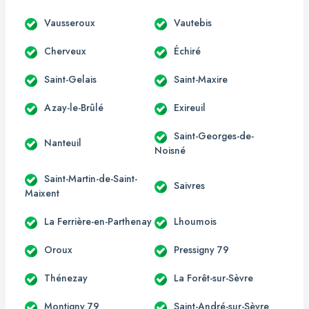
Vausseroux
Vautebis
Cherveux
Échiré
Saint-Gelais
Saint-Maxire
Azay-le-Brûlé
Exireuil
Saint-Georges-de-
Nanteuil
Noisné
Saint-Martin-de-Saint-
Saivres
Maixent
La Ferrière-en-Parthenay
Lhoumois
Oroux
Pressigny 79
Thénezay
La Forêt-sur-Sèvre
Montigny 79
Saint-André-sur-Sèvre