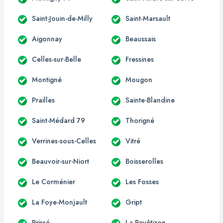
Saint-Jouin-de-Milly
Saint-Marsault
Aigonnay
Beaussais
Celles-sur-Belle
Fressines
Montigné
Mougon
Prailles
Sainte-Blandine
Saint-Médard 79
Thorigné
Verrines-sous-Celles
Vitré
Beauvoir-sur-Niort
Boisserolles
Le Corménier
Les Fosses
La Foye-Monjault
Gript
Prissé
La Revêtizon