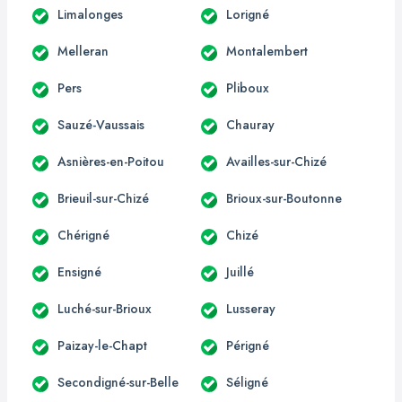
Limalonges
Lorigné
Melleran
Montalembert
Pers
Pliboux
Sauzé-Vaussais
Chauray
Asnières-en-Poitou
Availles-sur-Chizé
Brieuil-sur-Chizé
Brioux-sur-Boutonne
Chérigné
Chizé
Ensigné
Juillé
Luché-sur-Brioux
Lusseray
Paizay-le-Chapt
Périgné
Secondigné-sur-Belle
Séligné