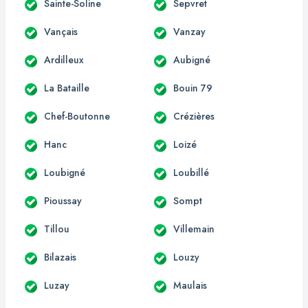
Sainte-Soline
Sepvret
Vançais
Vanzay
Ardilleux
Aubigné
La Bataille
Bouin 79
Chef-Boutonne
Crézières
Hanc
Loizé
Loubigné
Loubillé
Pioussay
Sompt
Tillou
Villemain
Bilazais
Louzy
Luzay
Maulais