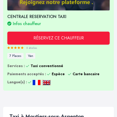
CENTRALE RESERVATION TAXI
Infos chauffeur
RÉSERVEZ CE CHAUFFEUR
5 étoiles
7 Places
Van
Services :
Taxi conventionné
Paiements acceptés :
Espèce
Carte bancaire
Langue(s) :
Taxi à Moutiers-sous-Argenton