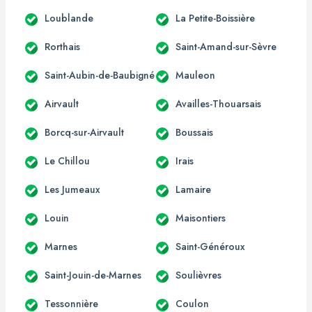
Loublande
La Petite-Boissière
Rorthais
Saint-Amand-sur-Sèvre
Saint-Aubin-de-Baubigné
Mauleon
Airvault
Availles-Thouarsais
Borcq-sur-Airvault
Boussais
Le Chillou
Irais
Les Jumeaux
Lamaire
Louin
Maisontiers
Marnes
Saint-Généroux
Saint-Jouin-de-Marnes
Soulièvres
Tessonnière
Coulon