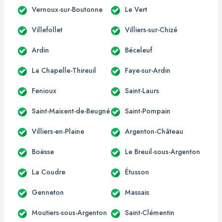
Vernoux-sur-Boutonne
Le Vert
Villefollet
Villiers-sur-Chizé
Ardin
Béceleuf
La Chapelle-Thireuil
Faye-sur-Ardin
Fenioux
Saint-Laurs
Saint-Maixent-de-Beugné
Saint-Pompain
Villiers-en-Plaine
Argenton-Château
Boësse
Le Breuil-sous-Argenton
La Coudre
Étusson
Genneton
Massais
Moutiers-sous-Argenton
Saint-Clémentin