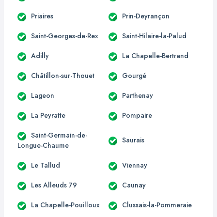
Priaires
Prin-Deyrançon
Saint-Georges-de-Rex
Saint-Hilaire-la-Palud
Adilly
La Chapelle-Bertrand
Châtillon-sur-Thouet
Gourgé
Lageon
Parthenay
La Peyratte
Pompaire
Saint-Germain-de-
Saurais
Longue-Chaume
Le Tallud
Viennay
Les Alleuds 79
Caunay
La Chapelle-Pouilloux
Clussais-la-Pommeraie