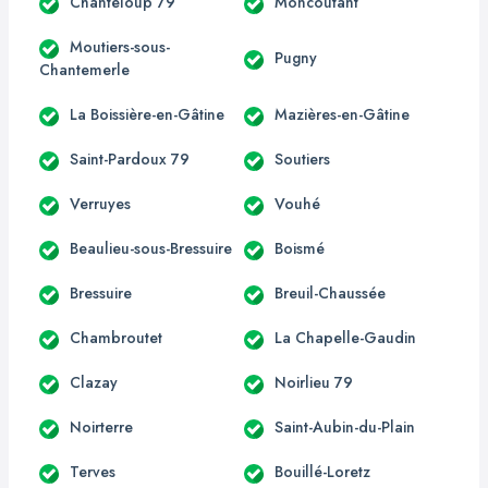
Chanteloup 79
Moncoutant
Moutiers-sous-
Pugny
Chantemerle
La Boissière-en-Gâtine
Mazières-en-Gâtine
Saint-Pardoux 79
Soutiers
Verruyes
Vouhé
Beaulieu-sous-Bressuire
Boismé
Bressuire
Breuil-Chaussée
Chambroutet
La Chapelle-Gaudin
Clazay
Noirlieu 79
Noirterre
Saint-Aubin-du-Plain
Terves
Bouillé-Loretz