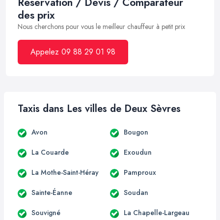
Réservation / Devis / Comparateur
des prix
Nous cherchons pour vous le meilleur chauffeur à petit prix
Appelez 09 88 29 01 98
Taxis dans Les villes de Deux Sèvres
Avon
Bougon
La Couarde
Exoudun
La Mothe-Saint-Héray
Pamproux
Sainte-Éanne
Soudan
Souvigné
La Chapelle-Largeau