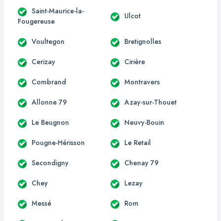
Saint-Maurice-la-
Ulcot
Fougereuse
Voultegon
Bretignolles
Cerizay
Cirière
Combrand
Montravers
Allonne 79
Azay-sur-Thouet
Le Beugnon
Neuvy-Bouin
Pougne-Hérisson
Le Retail
Secondigny
Chenay 79
Chey
Lezay
Messé
Rom