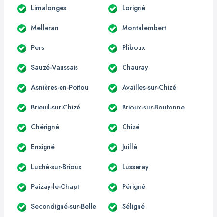
Limalonges
Lorigné
Melleran
Montalembert
Pers
Pliboux
Sauzé-Vaussais
Chauray
Asnières-en-Poitou
Availles-sur-Chizé
Brieuil-sur-Chizé
Brioux-sur-Boutonne
Chérigné
Chizé
Ensigné
Juillé
Luché-sur-Brioux
Lusseray
Paizay-le-Chapt
Périgné
Secondigné-sur-Belle
Séligné