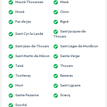
Mauzé-Thouarsais
Missé
Noizé
Oiron
Pas-de-Jeu
Rigné
Saint-Jacques-de-
Saint-Cyr-la-Lande
Thouars
Saint-Jean-de-Thouars
Saint-Léger-de-Montbrun
Saint-Martin-de-Mâcon
Sainte-Verge
Taizé
Thouars
Tourtenay
Bessines
Niort
Saint-Liguaire
Sainte-Pezenne
Sciecq
Souché