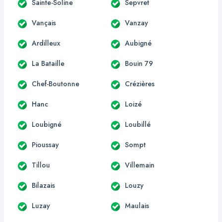
Sainte-Soline
Sepvret
Vançais
Vanzay
Ardilleux
Aubigné
La Bataille
Bouin 79
Chef-Boutonne
Crézières
Hanc
Loizé
Loubigné
Loubillé
Pioussay
Sompt
Tillou
Villemain
Bilazais
Louzy
Luzay
Maulais