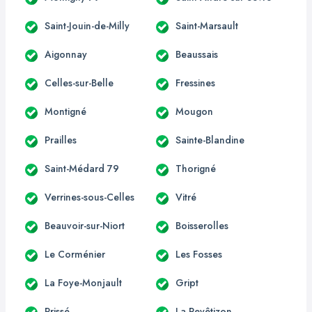
Saint-Jouin-de-Milly
Saint-Marsault
Aigonnay
Beaussais
Celles-sur-Belle
Fressines
Montigné
Mougon
Prailles
Sainte-Blandine
Saint-Médard 79
Thorigné
Verrines-sous-Celles
Vitré
Beauvoir-sur-Niort
Boisserolles
Le Corménier
Les Fosses
La Foye-Monjault
Gript
Prissé
La Revêtizon