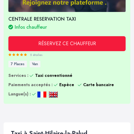
CENTRALE RESERVATION TAXI
Infos chauffeur
RÉSERVEZ CE CHAUFFEUR
5 étoiles
7 Places
Van
Services :
Taxi conventionné
Paiements acceptés :
Espèce
Carte bancaire
Langue(s) :
Taxi à Saint-Hilaire-la-Palud