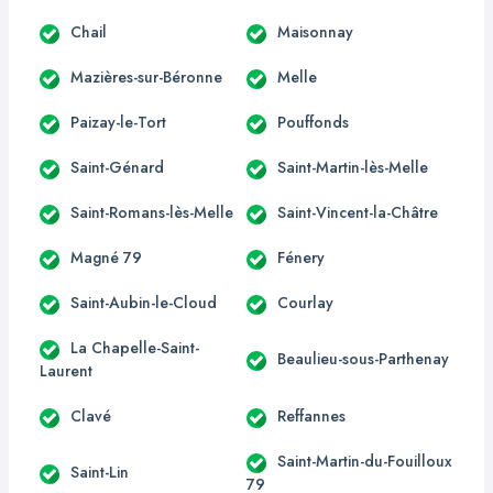
Chail
Maisonnay
Mazières-sur-Béronne
Melle
Paizay-le-Tort
Pouffonds
Saint-Génard
Saint-Martin-lès-Melle
Saint-Romans-lès-Melle
Saint-Vincent-la-Châtre
Magné 79
Fénery
Saint-Aubin-le-Cloud
Courlay
La Chapelle-Saint-
Beaulieu-sous-Parthenay
Laurent
Clavé
Reffannes
Saint-Martin-du-Fouilloux
Saint-Lin
79