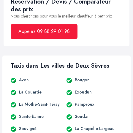
Réservation / Devis / Comparateur
des prix
Nous cherchons pour vous le meilleur chauffeur à petit prix
Appelez 09 88 29 01 98
Taxis dans Les villes de Deux Sèvres
Avon
Bougon
La Couarde
Exoudun
La Mothe-Saint-Héray
Pamproux
Sainte-Éanne
Soudan
Souvigné
La Chapelle-Largeau