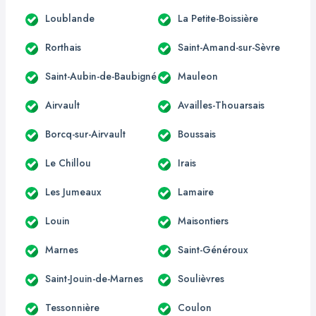
Loublande
La Petite-Boissière
Rorthais
Saint-Amand-sur-Sèvre
Saint-Aubin-de-Baubigné
Mauleon
Airvault
Availles-Thouarsais
Borcq-sur-Airvault
Boussais
Le Chillou
Irais
Les Jumeaux
Lamaire
Louin
Maisontiers
Marnes
Saint-Généroux
Saint-Jouin-de-Marnes
Soulièvres
Tessonnière
Coulon