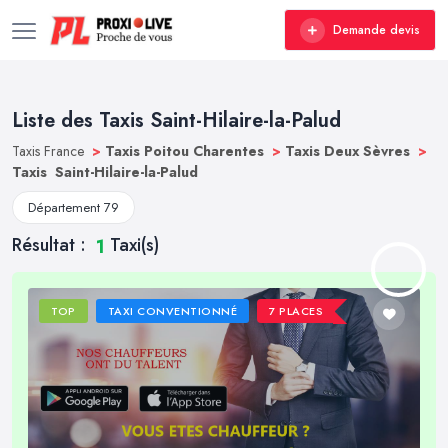
Demande devis
Liste des Taxis Saint-Hilaire-la-Palud
Taxis France
>
Taxis Poitou Charentes
>
Taxis Deux Sèvres
>
Taxis Saint-Hilaire-la-Palud
Département 79
Résultat :
Taxi(s)
1
TOP
TAXI CONVENTIONNÉ
7 PLACES