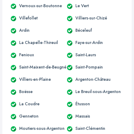
Vernoux-sur-Boutonne
Le Vert
Villefollet
Villiers-sur-Chizé
Ardin
Béceleuf
La Chapelle-Thireuil
Faye-sur-Ardin
Fenioux
Saint-Laurs
Saint-Maixent-de-Beugné
Saint-Pompain
Villiers-en-Plaine
Argenton-Château
Boësse
Le Breuil-sous-Argenton
La Coudre
Étusson
Genneton
Massais
Moutiers-sous-Argenton
Saint-Clémentin