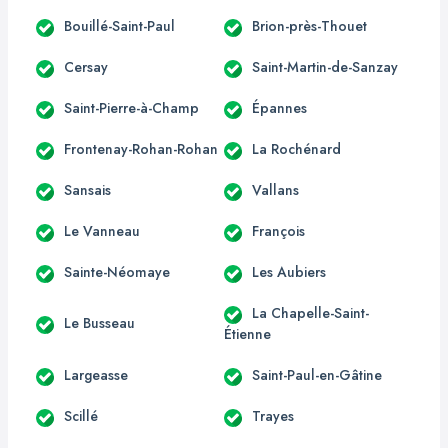
Bouillé-Saint-Paul
Brion-près-Thouet
Cersay
Saint-Martin-de-Sanzay
Saint-Pierre-à-Champ
Épannes
Frontenay-Rohan-Rohan
La Rochénard
Sansais
Vallans
Le Vanneau
François
Sainte-Néomaye
Les Aubiers
La Chapelle-Saint-
Le Busseau
Étienne
Largeasse
Saint-Paul-en-Gâtine
Scillé
Trayes