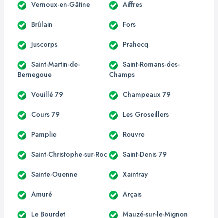
Vernoux-en-Gâtine
Aiffres
Brûlain
Fors
Juscorps
Prahecq
Saint-Martin-de-
Saint-Romans-des-
Bernegoue
Champs
Vouillé 79
Champeaux 79
Cours 79
Les Groseillers
Pamplie
Rouvre
Saint-Christophe-sur-Roc
Saint-Denis 79
Sainte-Ouenne
Xaintray
Amuré
Arçais
Le Bourdet
Mauzé-sur-le-Mignon