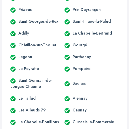
Priaires
Prin-Deyrançon
Saint-Georges-de-Rex
Saint-Hilaire-la-Palud
Adilly
La Chapelle-Bertrand
Châtillon-sur-Thouet
Gourgé
Lageon
Parthenay
La Peyratte
Pompaire
Saint-Germain-de-
Saurais
Longue-Chaume
Le Tallud
Viennay
Les Alleuds 79
Caunay
La Chapelle-Pouilloux
Clussais-la-Pommeraie