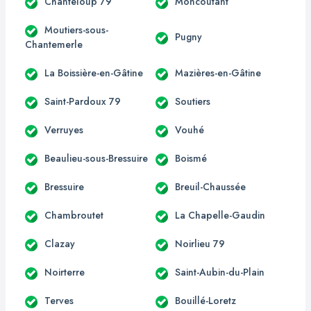
Chanteloup 79
Moncoutant
Moutiers-sous-
Pugny
Chantemerle
La Boissière-en-Gâtine
Mazières-en-Gâtine
Saint-Pardoux 79
Soutiers
Verruyes
Vouhé
Beaulieu-sous-Bressuire
Boismé
Bressuire
Breuil-Chaussée
Chambroutet
La Chapelle-Gaudin
Clazay
Noirlieu 79
Noirterre
Saint-Aubin-du-Plain
Terves
Bouillé-Loretz