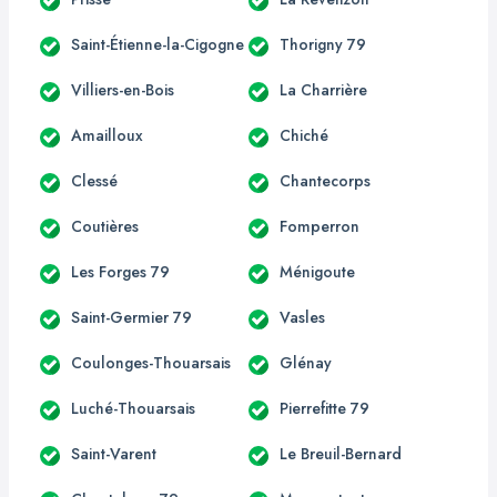
Saint-Étienne-la-Cigogne
Thorigny 79
Villiers-en-Bois
La Charrière
Amailloux
Chiché
Clessé
Chantecorps
Coutières
Fomperron
Les Forges 79
Ménigoute
Saint-Germier 79
Vasles
Coulonges-Thouarsais
Glénay
Luché-Thouarsais
Pierrefitte 79
Saint-Varent
Le Breuil-Bernard