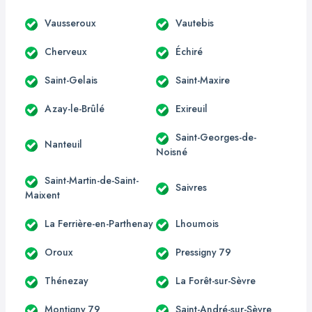
Vausseroux
Vautebis
Cherveux
Échiré
Saint-Gelais
Saint-Maxire
Azay-le-Brûlé
Exireuil
Saint-Georges-de-
Nanteuil
Noisné
Saint-Martin-de-Saint-
Saivres
Maixent
La Ferrière-en-Parthenay
Lhoumois
Oroux
Pressigny 79
Thénezay
La Forêt-sur-Sèvre
Montigny 79
Saint-André-sur-Sèvre