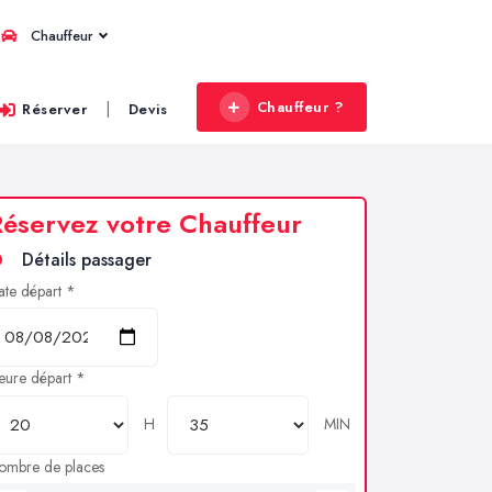
Chauffeur
Chauffeur ?
|
Réserver
Devis
éservez votre Chauffeur
Détails passager
ate départ *
eure départ *
H
MIN
ombre de places