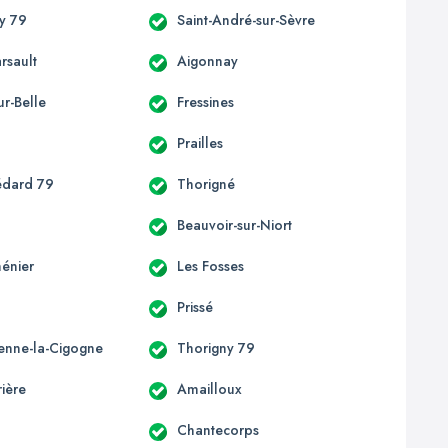
y 79
Saint-André-sur-Sèvre
rsault
Aigonnay
ur-Belle
Fressines
n
Prailles
édard 79
Thorigné
Beauvoir-sur-Niort
énier
Les Fosses
Prissé
ienne-la-Cigogne
Thorigny 79
ière
Amailloux
Chantecorps