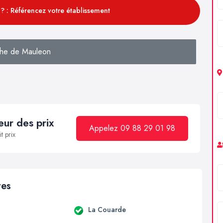
? : Référencez votre établissement
he de Mauleon
ur des prix
Appelez 09 88 29 01 98
t prix
res
La Couarde