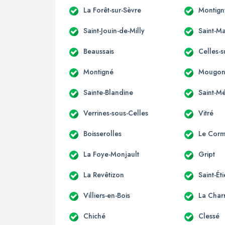
La Forêt-sur-Sèvre
Montign
Saint-Jouin-de-Milly
Saint-Ma
Beaussais
Celles-s
Montigné
Mougo
Sainte-Blandine
Saint-M
Verrines-sous-Celles
Vitré
Boisserolles
Le Corm
La Foye-Monjault
Gript
La Revêtizon
Saint-Ét
Villiers-en-Bois
La Charr
Chiché
Clessé