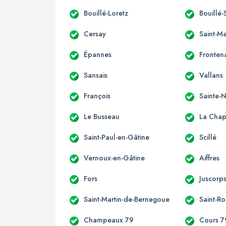
Bouillé-Loretz
Bouillé-
Cersay
Saint-M
Épannes
Fronten
Sansais
Vallans
François
Sainte
Le Busseau
La Chape
Saint-Paul-en-Gâtine
Scillé
Vernoux-en-Gâtine
Aiffres
Fors
Juscorp
Saint-Martin-de-Bernegoue
Saint-R
Champeaux 79
Cours 7