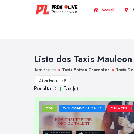
Accueil
M
Liste des Taxis Mauleon
Taxis France
>
Taxis Poitou Charentes
>
Taxis De
Département 79
Résultat :
Taxi(s)
1
TOP
TAXI CONVENTIONNÉ
7 PLACES