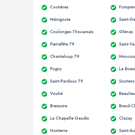
Coutières
Fomper
Ménigoute
Saint-G
Coulonges-Thouarsais
Glénay
Pierrefitte 79
Saint-Va
Chanteloup 79
Moncou
Pugny
La Boiss
Saint-Pardoux 79
Soutiers
Vouhé
Beaulieu
Bressuire
Breuil-
La Chapelle-Gaudin
Clazay
Noirterre
Saint-Au