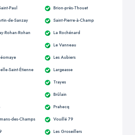
Saint-Paul
Brion-près-Thouet
artin-de-Sanzay
Saint-Pierre-à-Champ
ay-Rohan-Rohan
La Rochénard
Le Vanneau
-Néomaye
Les Aubiers
lle-Saint-Étienne
Largeasse
Trayes
Brûlain
s
Prahecq
omans-des-Champs
Vouillé 79
9
Les Groseillers