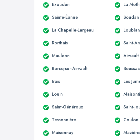
Exoudun
La Moth
Sainte-Éanne
Soudan
La Chapelle-Largeau
Loubla
Rorthais
Saint-A
Mauleon
Airvault
Borcq-sur-Airvault
Boussai
Irais
Les Jum
Louin
Maisonti
Saint-Généroux
Saint-J
Tessonnière
Coulon
Maisonnay
Mazière