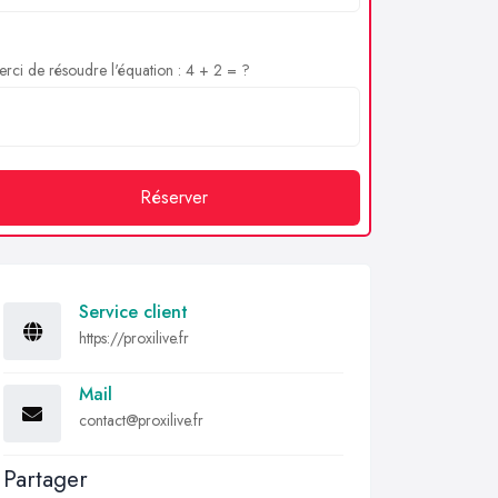
rci de résoudre l'équation : 4 + 2 = ?
Réserver
Service client
https://proxilive.fr
Mail
contact@proxilive.fr
Partager