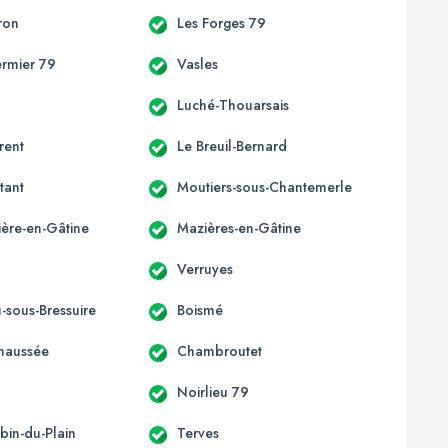
ron
Les Forges 79
ermier 79
Vasles
Luché-Thouarsais
rent
Le Breuil-Bernard
tant
Moutiers-sous-Chantemerle
ière-en-Gâtine
Mazières-en-Gâtine
Verruyes
-sous-Bressuire
Boismé
Chaussée
Chambroutet
Noirlieu 79
bin-du-Plain
Terves