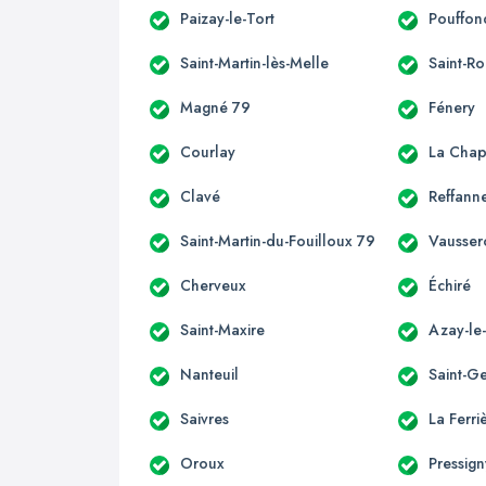
Paizay-le-Tort
Pouffon
Saint-Martin-lès-Melle
Saint-R
Magné 79
Fénery
Courlay
La Chap
Clavé
Reffann
Saint-Martin-du-Fouilloux 79
Vausser
Cherveux
Échiré
Saint-Maxire
Azay-le
Nanteuil
Saint-G
Saivres
La Ferri
Oroux
Pressig