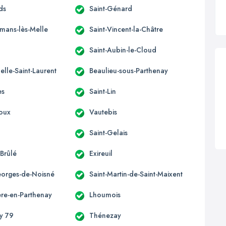
ds
Saint-Génard
omans-lès-Melle
Saint-Vincent-la-Châtre
Saint-Aubin-le-Cloud
elle-Saint-Laurent
Beaulieu-sous-Parthenay
es
Saint-Lin
oux
Vautebis
Saint-Gelais
-Brûlé
Exireuil
eorges-de-Noisné
Saint-Martin-de-Saint-Maixent
ère-en-Parthenay
Lhoumois
ny 79
Thénezay