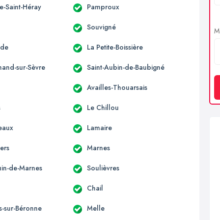
e-Saint-Héray
Pamproux
Souvigné
Me
nde
La Petite-Boissière
mand-sur-Sèvre
Saint-Aubin-de-Baubigné
Availles-Thouarsais
s
Le Chillou
eaux
Lamaire
ers
Marnes
ouin-de-Marnes
Soulièvres
Chail
s-sur-Béronne
Melle