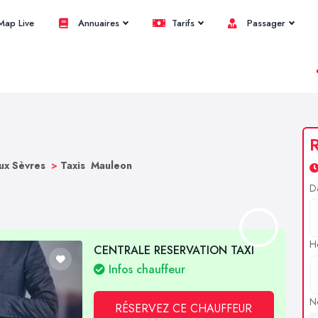
ap Live
Annuaires
Tarifs
Passager
R
ux Sèvres
>
Taxis Mauleon
D
H
CENTRALE RESERVATION TAXI
Infos chauffeur
N
RÉSERVEZ CE CHAUFFEUR