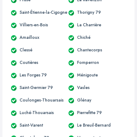
Saint-Étienne-la-Cigogne
Thorigny 79
Villiers-en-Bois
La Charrière
Amailloux
Chiché
Clessé
Chantecorps
Coutières
Fomperron
Les Forges 79
Ménigoute
Saint-Germier 79
Vasles
Coulonges-Thouarsais
Glénay
Luché-Thouarsais
Pierrefitte 79
Saint-Varent
Le Breuil-Bernard