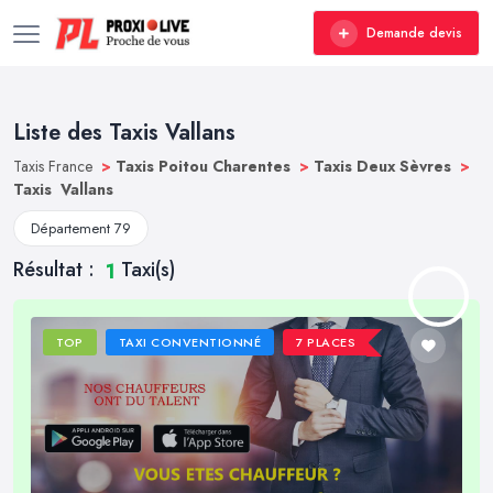
Demande devis
Liste des Taxis Vallans
Taxis France
>
Taxis Poitou Charentes
>
Taxis Deux Sèvres
>
Taxis Vallans
Département 79
Résultat :
Taxi(s)
1
TOP
TAXI CONVENTIONNÉ
7 PLACES