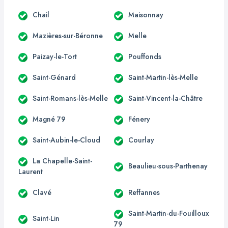
Chail
Maisonnay
Mazières-sur-Béronne
Melle
Paizay-le-Tort
Pouffonds
Saint-Génard
Saint-Martin-lès-Melle
Saint-Romans-lès-Melle
Saint-Vincent-la-Châtre
Magné 79
Fénery
Saint-Aubin-le-Cloud
Courlay
La Chapelle-Saint-
Beaulieu-sous-Parthenay
Laurent
Clavé
Reffannes
Saint-Martin-du-Fouilloux
Saint-Lin
79