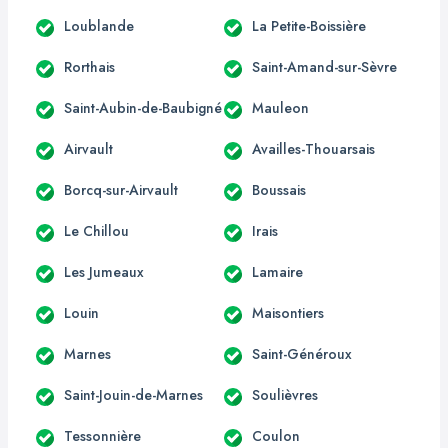
Loublande
La Petite-Boissière
Rorthais
Saint-Amand-sur-Sèvre
Saint-Aubin-de-Baubigné
Mauleon
Airvault
Availles-Thouarsais
Borcq-sur-Airvault
Boussais
Le Chillou
Irais
Les Jumeaux
Lamaire
Louin
Maisontiers
Marnes
Saint-Généroux
Saint-Jouin-de-Marnes
Soulièvres
Tessonnière
Coulon