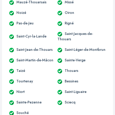
Mauzé-Thouarsais
Missé
Noizé
Oiron
Pas-de-Jeu
Rigné
Saint-Jacques-de-
Saint-Cyr-la-Lande
Thouars
Saint-Jean-de-Thouars
Saint-Léger-de-Montbrun
Saint-Martin-de-Mâcon
Sainte-Verge
Taizé
Thouars
Tourtenay
Bessines
Niort
Saint-Liguaire
Sainte-Pezenne
Sciecq
Souché