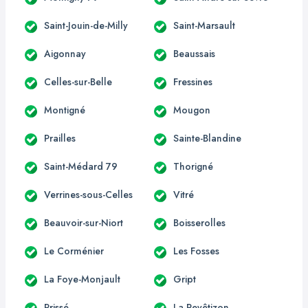
Saint-Jouin-de-Milly
Saint-Marsault
Aigonnay
Beaussais
Celles-sur-Belle
Fressines
Montigné
Mougon
Prailles
Sainte-Blandine
Saint-Médard 79
Thorigné
Verrines-sous-Celles
Vitré
Beauvoir-sur-Niort
Boisserolles
Le Corménier
Les Fosses
La Foye-Monjault
Gript
Prissé
La Revêtizon