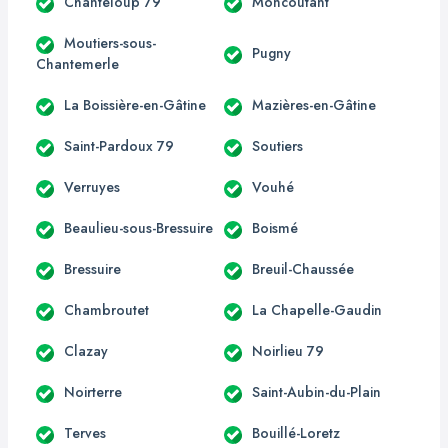
Chanteloup 79
Moncoutant
Moutiers-sous-
Pugny
Chantemerle
La Boissière-en-Gâtine
Mazières-en-Gâtine
Saint-Pardoux 79
Soutiers
Verruyes
Vouhé
Beaulieu-sous-Bressuire
Boismé
Bressuire
Breuil-Chaussée
Chambroutet
La Chapelle-Gaudin
Clazay
Noirlieu 79
Noirterre
Saint-Aubin-du-Plain
Terves
Bouillé-Loretz