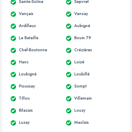
Sainte-Soline
Sepvret
Vançais
Vanzay
Ardilleux
Aubigné
La Bataille
Bouin 79
Chef-Boutonne
Crézières
Hanc
Loizé
Loubigné
Loubillé
Pioussay
Sompt
Tillou
Villemain
Bilazais
Louzy
Luzay
Maulais