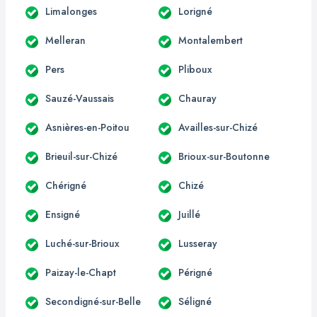
Limalonges
Lorigné
Melleran
Montalembert
Pers
Pliboux
Sauzé-Vaussais
Chauray
Asnières-en-Poitou
Availles-sur-Chizé
Brieuil-sur-Chizé
Brioux-sur-Boutonne
Chérigné
Chizé
Ensigné
Juillé
Luché-sur-Brioux
Lusseray
Paizay-le-Chapt
Périgné
Secondigné-sur-Belle
Séligné