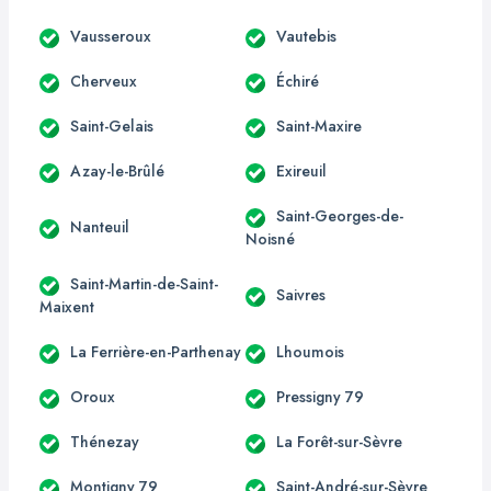
Vausseroux
Vautebis
Cherveux
Échiré
Saint-Gelais
Saint-Maxire
Azay-le-Brûlé
Exireuil
Saint-Georges-de-
Nanteuil
Noisné
Saint-Martin-de-Saint-
Saivres
Maixent
La Ferrière-en-Parthenay
Lhoumois
Oroux
Pressigny 79
Thénezay
La Forêt-sur-Sèvre
Montigny 79
Saint-André-sur-Sèvre