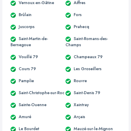
Vernoux-en-Gâtine
Aiffres
Brûlain
Fors
Juscorps
Prahecq
Saint-Martin-de-
Saint-Romans-des-
Bernegoue
Champs
Vouillé 79
Champeaux 79
Cours 79
Les Groseillers
Pamplie
Rouvre
Saint-Christophe-sur-Roc
Saint-Denis 79
Sainte-Ouenne
Xaintray
Amuré
Arçais
Le Bourdet
Mauzé-sur-le-Mignon