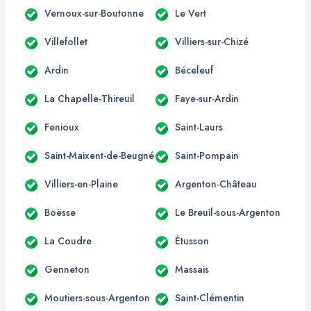
Vernoux-sur-Boutonne
Le Vert
Villefollet
Villiers-sur-Chizé
Ardin
Béceleuf
La Chapelle-Thireuil
Faye-sur-Ardin
Fenioux
Saint-Laurs
Saint-Maixent-de-Beugné
Saint-Pompain
Villiers-en-Plaine
Argenton-Château
Boësse
Le Breuil-sous-Argenton
La Coudre
Étusson
Genneton
Massais
Moutiers-sous-Argenton
Saint-Clémentin