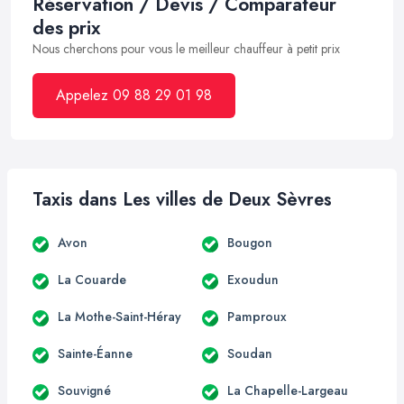
Réservation / Devis / Comparateur
des prix
Nous cherchons pour vous le meilleur chauffeur à petit prix
Appelez 09 88 29 01 98
Taxis dans Les villes de Deux Sèvres
Avon
Bougon
La Couarde
Exoudun
La Mothe-Saint-Héray
Pamproux
Sainte-Éanne
Soudan
Souvigné
La Chapelle-Largeau