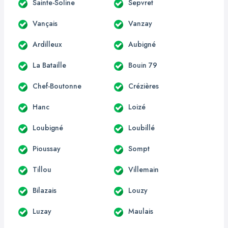
Sainte-Soline
Sepvret
Vançais
Vanzay
Ardilleux
Aubigné
La Bataille
Bouin 79
Chef-Boutonne
Crézières
Hanc
Loizé
Loubigné
Loubillé
Pioussay
Sompt
Tillou
Villemain
Bilazais
Louzy
Luzay
Maulais