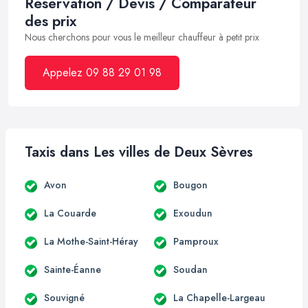
Réservation / Devis / Comparateur
des prix
Nous cherchons pour vous le meilleur chauffeur à petit prix
Appelez 09 88 29 01 98
Taxis dans Les villes de Deux Sèvres
Avon
Bougon
La Couarde
Exoudun
La Mothe-Saint-Héray
Pamproux
Sainte-Éanne
Soudan
Souvigné
La Chapelle-Largeau