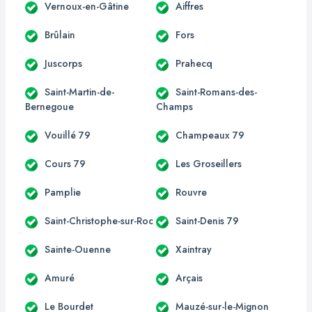
Vernoux-en-Gâtine
Aiffres
Brûlain
Fors
Juscorps
Prahecq
Saint-Martin-de-
Saint-Romans-des-
Bernegoue
Champs
Vouillé 79
Champeaux 79
Cours 79
Les Groseillers
Pamplie
Rouvre
Saint-Christophe-sur-Roc
Saint-Denis 79
Sainte-Ouenne
Xaintray
Amuré
Arçais
Le Bourdet
Mauzé-sur-le-Mignon