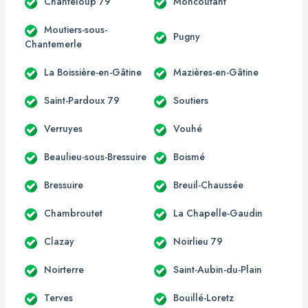
Chanteloup 79
Moncoutant
Moutiers-sous-
Pugny
Chantemerle
La Boissière-en-Gâtine
Mazières-en-Gâtine
Saint-Pardoux 79
Soutiers
Verruyes
Vouhé
Beaulieu-sous-Bressuire
Boismé
Bressuire
Breuil-Chaussée
Chambroutet
La Chapelle-Gaudin
Clazay
Noirlieu 79
Noirterre
Saint-Aubin-du-Plain
Terves
Bouillé-Loretz