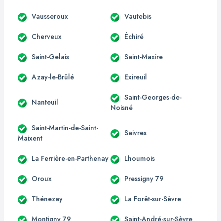
Vausseroux
Vautebis
Cherveux
Échiré
Saint-Gelais
Saint-Maxire
Azay-le-Brûlé
Exireuil
Saint-Georges-de-
Nanteuil
Noisné
Saint-Martin-de-Saint-
Saivres
Maixent
La Ferrière-en-Parthenay
Lhoumois
Oroux
Pressigny 79
Thénezay
La Forêt-sur-Sèvre
Montigny 79
Saint-André-sur-Sèvre