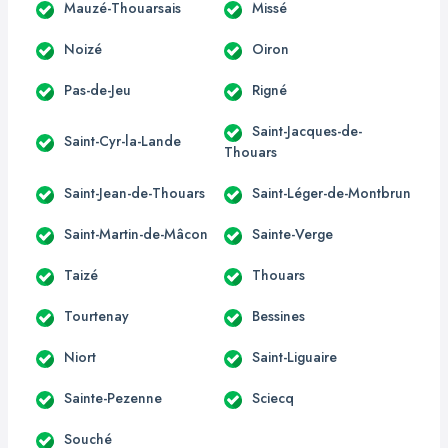
Mauzé-Thouarsais
Missé
Noizé
Oiron
Pas-de-Jeu
Rigné
Saint-Jacques-de-
Saint-Cyr-la-Lande
Thouars
Saint-Jean-de-Thouars
Saint-Léger-de-Montbrun
Saint-Martin-de-Mâcon
Sainte-Verge
Taizé
Thouars
Tourtenay
Bessines
Niort
Saint-Liguaire
Sainte-Pezenne
Sciecq
Souché