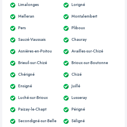
Limalonges
Lorigné
Melleran
Montalembert
Pers
Pliboux
Sauzé-Vaussais
Chauray
Asnières-en-Poitou
Availles-sur-Chizé
Brieuil-sur-Chizé
Brioux-sur-Boutonne
Chérigné
Chizé
Ensigné
Juillé
Luché-sur-Brioux
Lusseray
Paizay-le-Chapt
Périgné
Secondigné-sur-Belle
Séligné