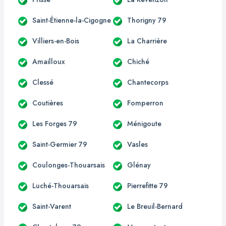
Saint-Étienne-la-Cigogne
Thorigny 79
Villiers-en-Bois
La Charrière
Amailloux
Chiché
Clessé
Chantecorps
Coutières
Fomperron
Les Forges 79
Ménigoute
Saint-Germier 79
Vasles
Coulonges-Thouarsais
Glénay
Luché-Thouarsais
Pierrefitte 79
Saint-Varent
Le Breuil-Bernard