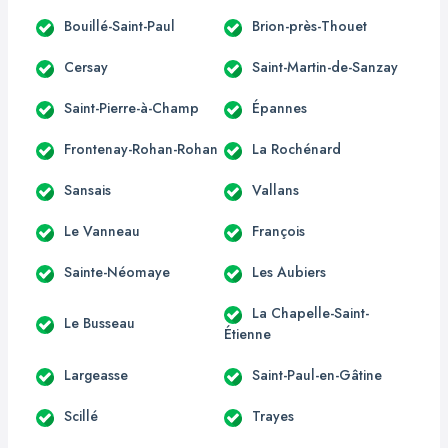
Bouillé-Saint-Paul
Brion-près-Thouet
Cersay
Saint-Martin-de-Sanzay
Saint-Pierre-à-Champ
Épannes
Frontenay-Rohan-Rohan
La Rochénard
Sansais
Vallans
Le Vanneau
François
Sainte-Néomaye
Les Aubiers
La Chapelle-Saint-
Le Busseau
Étienne
Largeasse
Saint-Paul-en-Gâtine
Scillé
Trayes