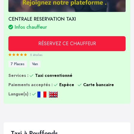
CENTRALE RESERVATION TAXI
Infos chauffeur
RÉSERVEZ CE CHAUFFEUR
5 étoiles
7 Places
Van
Services :
Taxi conventionné
Paiements acceptés :
Espèce
Carte bancaire
Langue(s) :
Taxi à Pouffonds