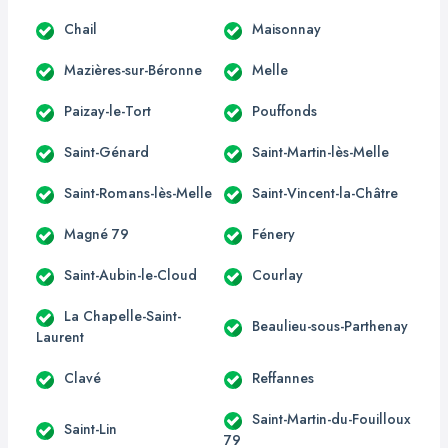
Chail
Maisonnay
Mazières-sur-Béronne
Melle
Paizay-le-Tort
Pouffonds
Saint-Génard
Saint-Martin-lès-Melle
Saint-Romans-lès-Melle
Saint-Vincent-la-Châtre
Magné 79
Fénery
Saint-Aubin-le-Cloud
Courlay
La Chapelle-Saint-
Beaulieu-sous-Parthenay
Laurent
Clavé
Reffannes
Saint-Martin-du-Fouilloux
Saint-Lin
79