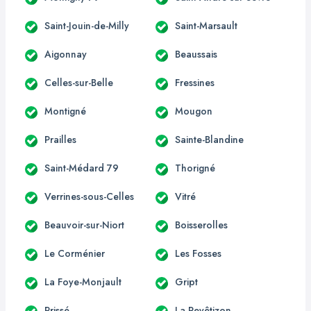
Saint-Jouin-de-Milly
Saint-Marsault
Aigonnay
Beaussais
Celles-sur-Belle
Fressines
Montigné
Mougon
Prailles
Sainte-Blandine
Saint-Médard 79
Thorigné
Verrines-sous-Celles
Vitré
Beauvoir-sur-Niort
Boisserolles
Le Corménier
Les Fosses
La Foye-Monjault
Gript
Prissé
La Revêtizon