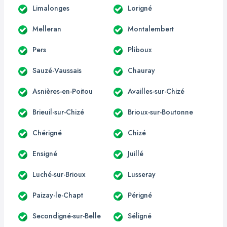
Limalonges
Lorigné
Melleran
Montalembert
Pers
Pliboux
Sauzé-Vaussais
Chauray
Asnières-en-Poitou
Availles-sur-Chizé
Brieuil-sur-Chizé
Brioux-sur-Boutonne
Chérigné
Chizé
Ensigné
Juillé
Luché-sur-Brioux
Lusseray
Paizay-le-Chapt
Périgné
Secondigné-sur-Belle
Séligné