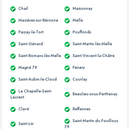
Chail
Maisonnay
Mazières-sur-Béronne
Melle
Paizay-le-Tort
Pouffonds
Saint-Génard
Saint-Martin-lès-Melle
Saint-Romans-lès-Melle
Saint-Vincent-la-Châtre
Magné 79
Fénery
Saint-Aubin-le-Cloud
Courlay
La Chapelle-Saint-
Beaulieu-sous-Parthenay
Laurent
Clavé
Reffannes
Saint-Martin-du-Fouilloux
Saint-Lin
79