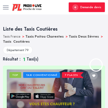
Demande devis
Liste des Taxis Coutières
Taxis France
>
Taxis Poitou Charentes
>
Taxis Deux Sèvres
>
Taxis Coutières
Département 79
Résultat :
Taxi(s)
1
TOP
TAXI CONVENTIONNÉ
7 PLACES