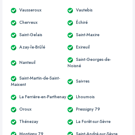
Vausseroux
Vautebis
Cherveux
Échiré
Saint-Gelais
Saint-Maxire
Azay-le-Brûlé
Exireuil
Saint-Georges-de-
Nanteuil
Noisné
Saint-Martin-de-Saint-
Saivres
Maixent
La Ferrière-en-Parthenay
Lhoumois
Oroux
Pressigny 79
Thénezay
La Forêt-sur-Sèvre
Montigny 79
Saint-André-sur-Sèvre