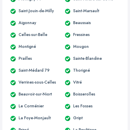
Saint-Jouin-de-Milly
Saint-Marsault
Aigonnay
Beaussais
Celles-sur-Belle
Fressines
Montigné
Mougon
Prailles
Sainte-Blandine
Saint-Médard 79
Thorigné
Verrines-sous-Celles
Vitré
Beauvoir-sur-Niort
Boisserolles
Le Corménier
Les Fosses
La Foye-Monjault
Gript
Prissé
La Revêtizon