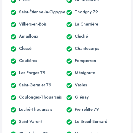
Saint-Étienne-la-Cigogne
Thorigny 79
Villiers-en-Bois
La Charrière
Amailloux
Chiché
Clessé
Chantecorps
Coutières
Fomperron
Les Forges 79
Ménigoute
Saint-Germier 79
Vasles
Coulonges-Thouarsais
Glénay
Luché-Thouarsais
Pierrefitte 79
Saint-Varent
Le Breuil-Bernard