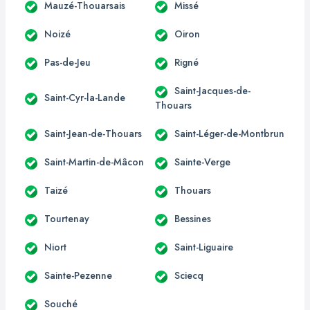
Mauzé-Thouarsais
Missé
Noizé
Oiron
Pas-de-Jeu
Rigné
Saint-Jacques-de-
Saint-Cyr-la-Lande
Thouars
Saint-Jean-de-Thouars
Saint-Léger-de-Montbrun
Saint-Martin-de-Mâcon
Sainte-Verge
Taizé
Thouars
Tourtenay
Bessines
Niort
Saint-Liguaire
Sainte-Pezenne
Sciecq
Souché