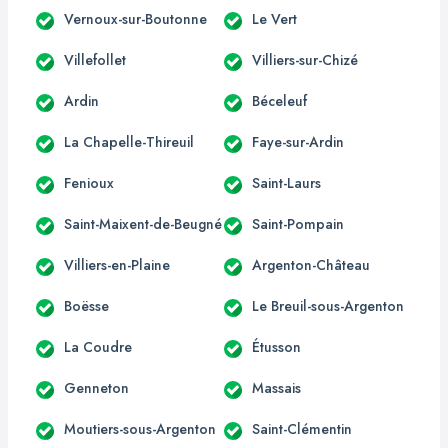
Vernoux-sur-Boutonne
Le Vert
Villefollet
Villiers-sur-Chizé
Ardin
Béceleuf
La Chapelle-Thireuil
Faye-sur-Ardin
Fenioux
Saint-Laurs
Saint-Maixent-de-Beugné
Saint-Pompain
Villiers-en-Plaine
Argenton-Château
Boësse
Le Breuil-sous-Argenton
La Coudre
Étusson
Genneton
Massais
Moutiers-sous-Argenton
Saint-Clémentin