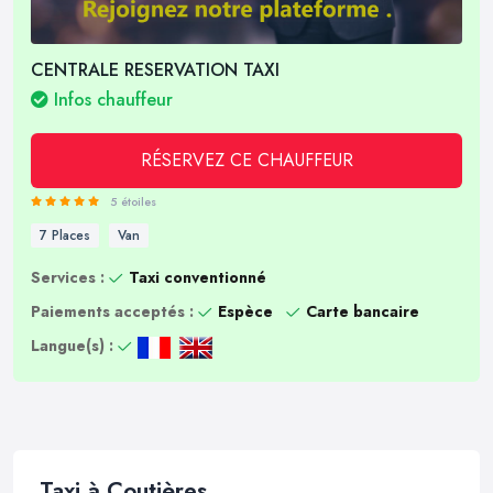
CENTRALE RESERVATION TAXI
Infos chauffeur
RÉSERVEZ CE CHAUFFEUR
5 étoiles
7 Places
Van
Services :
Taxi conventionné
Paiements acceptés :
Espèce
Carte bancaire
Langue(s) :
Taxi à Coutières