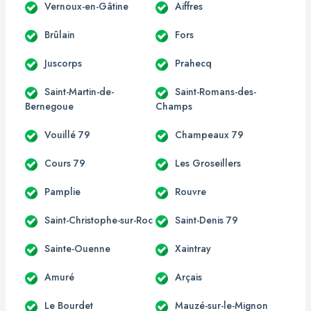
Vernoux-en-Gâtine
Aiffres
Brûlain
Fors
Juscorps
Prahecq
Saint-Martin-de-
Saint-Romans-des-
Bernegoue
Champs
Vouillé 79
Champeaux 79
Cours 79
Les Groseillers
Pamplie
Rouvre
Saint-Christophe-sur-Roc
Saint-Denis 79
Sainte-Ouenne
Xaintray
Amuré
Arçais
Le Bourdet
Mauzé-sur-le-Mignon