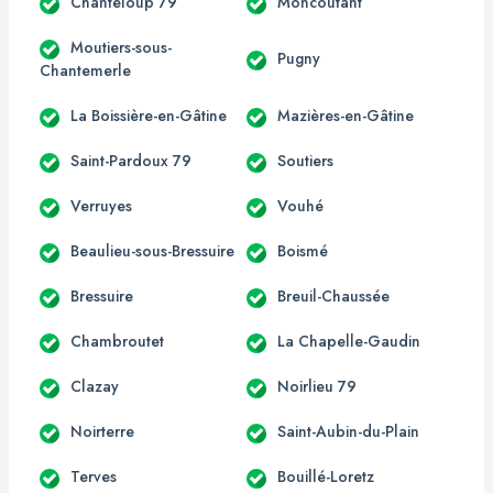
Chanteloup 79
Moncoutant
Moutiers-sous-
Pugny
Chantemerle
La Boissière-en-Gâtine
Mazières-en-Gâtine
Saint-Pardoux 79
Soutiers
Verruyes
Vouhé
Beaulieu-sous-Bressuire
Boismé
Bressuire
Breuil-Chaussée
Chambroutet
La Chapelle-Gaudin
Clazay
Noirlieu 79
Noirterre
Saint-Aubin-du-Plain
Terves
Bouillé-Loretz