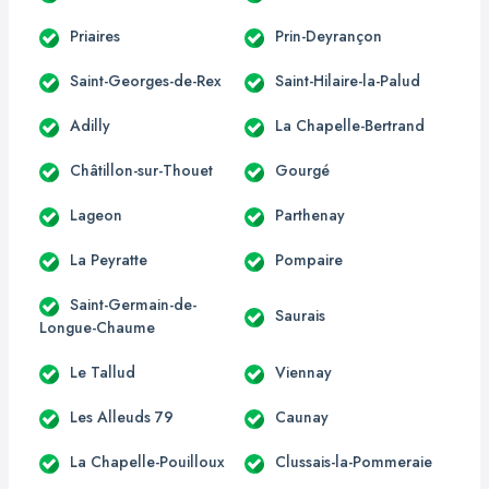
Priaires
Prin-Deyrançon
Saint-Georges-de-Rex
Saint-Hilaire-la-Palud
Adilly
La Chapelle-Bertrand
Châtillon-sur-Thouet
Gourgé
Lageon
Parthenay
La Peyratte
Pompaire
Saint-Germain-de-
Saurais
Longue-Chaume
Le Tallud
Viennay
Les Alleuds 79
Caunay
La Chapelle-Pouilloux
Clussais-la-Pommeraie