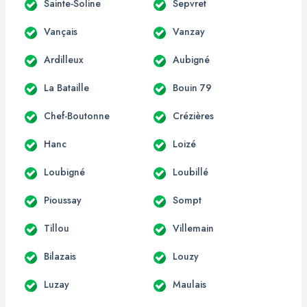
Sainte-Soline
Sepvret
Vançais
Vanzay
Ardilleux
Aubigné
La Bataille
Bouin 79
Chef-Boutonne
Crézières
Hanc
Loizé
Loubigné
Loubillé
Pioussay
Sompt
Tillou
Villemain
Bilazais
Louzy
Luzay
Maulais