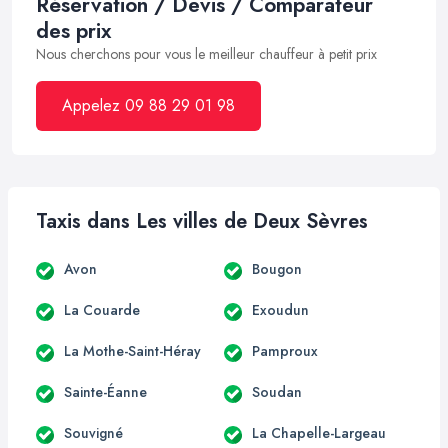
Réservation / Devis / Comparateur
des prix
Nous cherchons pour vous le meilleur chauffeur à petit prix
Appelez 09 88 29 01 98
Taxis dans Les villes de Deux Sèvres
Avon
Bougon
La Couarde
Exoudun
La Mothe-Saint-Héray
Pamproux
Sainte-Éanne
Soudan
Souvigné
La Chapelle-Largeau