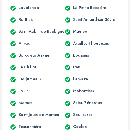
Loublande
La Petite-Boissière
Rorthais
Saint-Amand-sur-Sèvre
Saint-Aubin-de-Baubigné
Mauleon
Airvault
Availles-Thouarsais
Borcq-sur-Airvault
Boussais
Le Chillou
Irais
Les Jumeaux
Lamaire
Louin
Maisontiers
Marnes
Saint-Généroux
Saint-Jouin-de-Marnes
Soulièvres
Tessonnière
Coulon