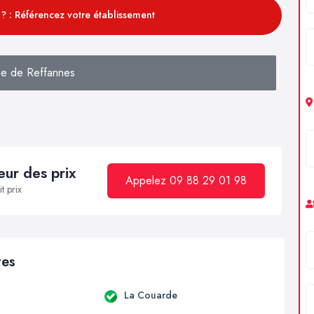
? : Référencez votre établissement
e de Reffannes
ur des prix
Appelez 09 88 29 01 98
t prix
res
La Couarde