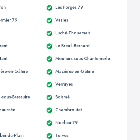
ron
Les Forges 79
ermier 79
Vasles
Luché-Thouarsais
rent
Le Breuil-Bernard
tant
Moutiers-sous-Chantemerle
ière-en-Gâtine
Mazières-en-Gâtine
Verruyes
-sous-Bressuire
Boismé
Chaussée
Chambroutet
Noirlieu 79
bin-du-Plain
Terves