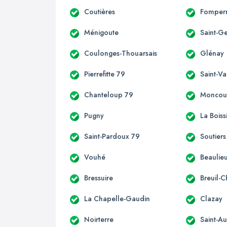
Coutières
Fomper
Ménigoute
Saint-G
Coulonges-Thouarsais
Glénay
Pierrefitte 79
Saint-Va
Chanteloup 79
Moncou
Pugny
La Boiss
Saint-Pardoux 79
Soutiers
Vouhé
Beaulieu
Bressuire
Breuil-
La Chapelle-Gaudin
Clazay
Noirterre
Saint-Au