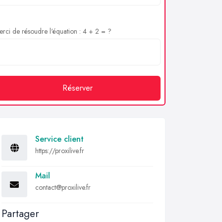
rci de résoudre l'équation : 4 + 2 = ?
Réserver
Service client
https://proxilive.fr
Mail
contact@proxilive.fr
Partager