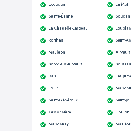
Exoudun
La Moth
Sainte-Éanne
Soudan
La Chapelle-Largeau
Loubla
Rorthais
Saint-A
Mauleon
Airvault
Borcq-sur-Airvault
Boussai
Irais
Les Jum
Louin
Maisonti
Saint-Généroux
Saint-J
Tessonnière
Coulon
Maisonnay
Mazière