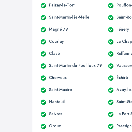
Paizay-le-Tort
Pouffon
Saint-Martin-lès-Melle
Saint-R
Magné 79
Fénery
Courlay
La Chap
Clavé
Reffann
Saint-Martin-du-Fouilloux 79
Vausser
Cherveux
Échiré
Saint-Maxire
Azay-le
Nanteuil
Saint-G
Saivres
La Ferri
Oroux
Pressig