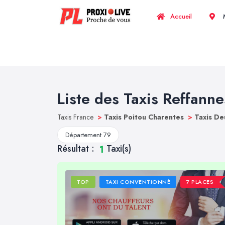
Accueil
M
Liste des Taxis Reffanne
Taxis France
>
Taxis Poitou Charentes
>
Taxis De
Département 79
Résultat :
Taxi(s)
1
TOP
TAXI CONVENTIONNÉ
7 PLACES