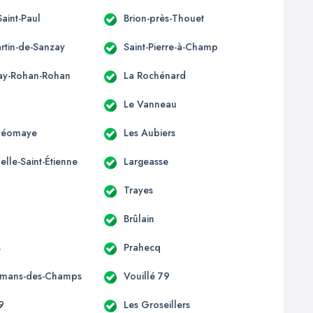
Saint-Paul
Brion-près-Thouet
artin-de-Sanzay
Saint-Pierre-à-Champ
ay-Rohan-Rohan
La Rochénard
Le Vanneau
-Néomaye
Les Aubiers
lle-Saint-Étienne
Largeasse
Trayes
Brûlain
s
Prahecq
omans-des-Champs
Vouillé 79
9
Les Groseillers