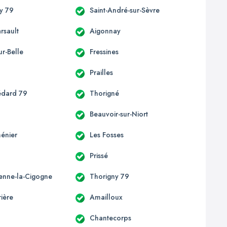
y 79
Saint-André-sur-Sèvre
rsault
Aigonnay
ur-Belle
Fressines
n
Prailles
édard 79
Thorigné
Beauvoir-sur-Niort
énier
Les Fosses
Prissé
ienne-la-Cigogne
Thorigny 79
ière
Amailloux
Chantecorps