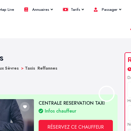
ap Live
Annuaires
Tarifs
Passager
s
R
ux Sèvres
>
Taxis Reffannes
D
H
CENTRALE RESERVATION TAXI
Infos chauffeur
N
RÉSERVEZ CE CHAUFFEUR