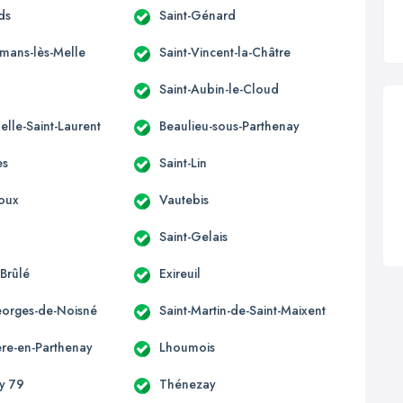
ds
Saint-Génard
omans-lès-Melle
Saint-Vincent-la-Châtre
Saint-Aubin-le-Cloud
elle-Saint-Laurent
Beaulieu-sous-Parthenay
es
Saint-Lin
oux
Vautebis
Saint-Gelais
-Brûlé
Exireuil
eorges-de-Noisné
Saint-Martin-de-Saint-Maixent
ère-en-Parthenay
Lhoumois
ny 79
Thénezay