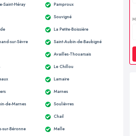
e-Saint-Héray
Pamproux
Souvigné
Me
nde
La Petite-Boissière
mand-sur-Sèvre
Saint-Aubin-de-Baubigné
Availles-Thouarsais
s
Le Chillou
eaux
Lamaire
ers
Marnes
ouin-de-Marnes
Soulièvres
Chail
s-sur-Béronne
Melle