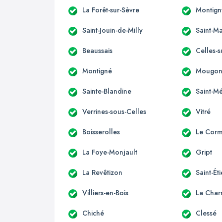
La Forêt-sur-Sèvre
Montign
Saint-Jouin-de-Milly
Saint-Ma
Beaussais
Celles-s
Montigné
Mougo
Sainte-Blandine
Saint-M
Verrines-sous-Celles
Vitré
Boisserolles
Le Corm
La Foye-Monjault
Gript
La Revêtizon
Saint-Ét
Villiers-en-Bois
La Charr
Chiché
Clessé