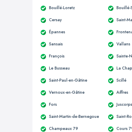
Bouillé-Loretz
Bouillé-
Cersay
Saint-M
Épannes
Fronten
Sansais
Vallans
François
Sainte
Le Busseau
La Chape
Saint-Paul-en-Gâtine
Scillé
Vernoux-en-Gâtine
Aiffres
Fors
Juscorp
Saint-Martin-de-Bernegoue
Saint-R
Champeaux 79
Cours 7