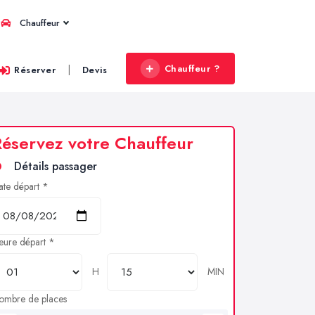
Chauffeur
Chauffeur ?
|
Réserver
Devis
éservez votre Chauffeur
Détails passager
ate départ *
eure départ *
H
MIN
ombre de places