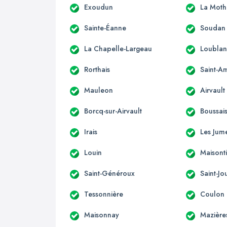
Exoudun
La Moth
Sainte-Éanne
Soudan
La Chapelle-Largeau
Loubla
Rorthais
Saint-A
Mauleon
Airvault
Borcq-sur-Airvault
Boussai
Irais
Les Jum
Louin
Maisonti
Saint-Généroux
Saint-J
Tessonnière
Coulon
Maisonnay
Mazière