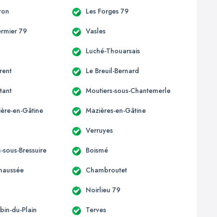
ron
Les Forges 79
ermier 79
Vasles
Luché-Thouarsais
rent
Le Breuil-Bernard
tant
Moutiers-sous-Chantemerle
ière-en-Gâtine
Mazières-en-Gâtine
Verruyes
-sous-Bressuire
Boismé
Chaussée
Chambroutet
Noirlieu 79
bin-du-Plain
Terves