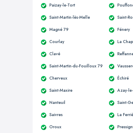
Paizay-le-Tort
Pouffon
Saint-Martin-lès-Melle
Saint-R
Magné 79
Fénery
Courlay
La Chap
Clavé
Reffann
Saint-Martin-du-Fouilloux 79
Vausser
Cherveux
Échiré
Saint-Maxire
Azay-le
Nanteuil
Saint-G
Saivres
La Ferri
Oroux
Pressig