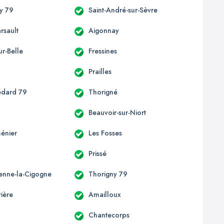
y 79
Saint-André-sur-Sèvre
rsault
Aigonnay
ur-Belle
Fressines
n
Prailles
édard 79
Thorigné
Beauvoir-sur-Niort
énier
Les Fosses
Prissé
ienne-la-Cigogne
Thorigny 79
ière
Amailloux
Chantecorps