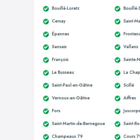
Bouillé-Loretz
Bouillé-
Cersay
Saint-M
Épannes
Fronten
Sansais
Vallans
François
Sainte
Le Busseau
La Chape
Saint-Paul-en-Gâtine
Scillé
Vernoux-en-Gâtine
Aiffres
Fors
Juscorp
Saint-Martin-de-Bernegoue
Saint-R
Champeaux 79
Cours 7