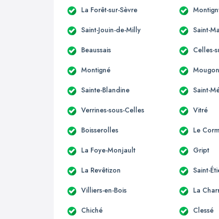
La Forêt-sur-Sèvre
Montign
Saint-Jouin-de-Milly
Saint-Ma
Beaussais
Celles-s
Montigné
Mougo
Sainte-Blandine
Saint-M
Verrines-sous-Celles
Vitré
Boisserolles
Le Corm
La Foye-Monjault
Gript
La Revêtizon
Saint-Ét
Villiers-en-Bois
La Charr
Chiché
Clessé