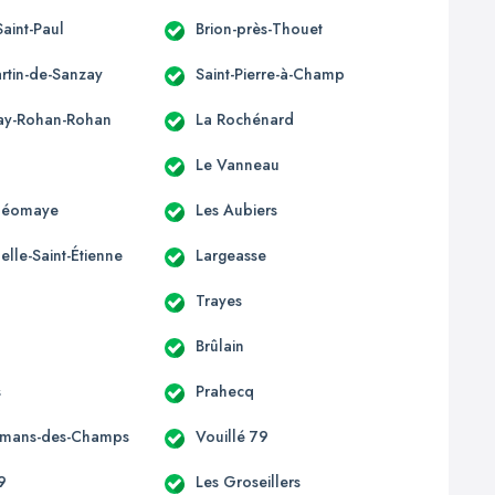
Saint-Paul
Brion-près-Thouet
artin-de-Sanzay
Saint-Pierre-à-Champ
ay-Rohan-Rohan
La Rochénard
Le Vanneau
-Néomaye
Les Aubiers
lle-Saint-Étienne
Largeasse
Trayes
Brûlain
s
Prahecq
omans-des-Champs
Vouillé 79
9
Les Groseillers