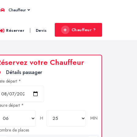
Chauffeur
Chauffeur ?
|
Réserver
Devis
éservez votre Chauffeur
Détails passager
ate départ *
eure départ *
H
MIN
ombre de places