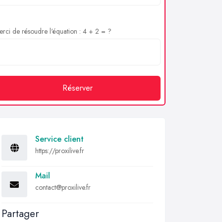
rci de résoudre l'équation : 4 + 2 = ?
Réserver
Service client
https://proxilive.fr
Mail
contact@proxilive.fr
Partager