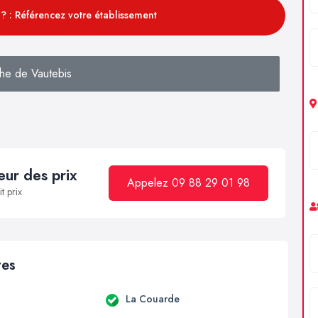
? : Référencez votre établissement
he de Vautebis
ur des prix
Appelez 09 88 29 01 98
t prix
res
La Couarde