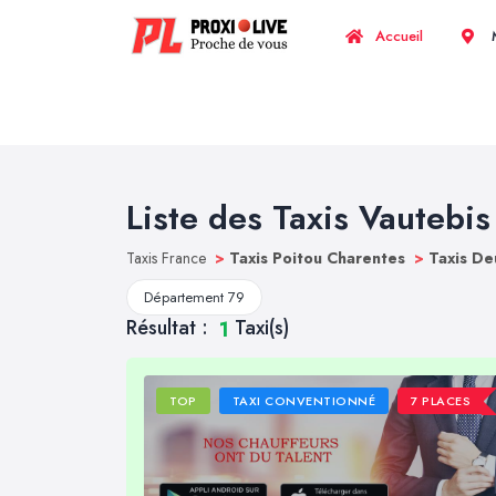
Accueil
M
Liste des Taxis Vautebis
Taxis France
>
Taxis Poitou Charentes
>
Taxis De
Département 79
Résultat :
Taxi(s)
1
TOP
TAXI CONVENTIONNÉ
7 PLACES