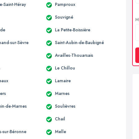
e-Saint-Héray
Pamproux
Souvigné
Me
nde
La Petite-Boissière
mand-sur-Sèvre
Saint-Aubin-de-Baubigné
Availles-Thouarsais
s
Le Chillou
eaux
Lamaire
ers
Marnes
ouin-de-Marnes
Soulièvres
Chail
s-sur-Béronne
Melle