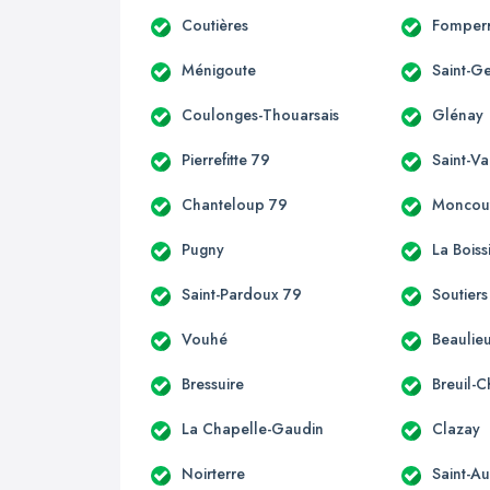
Coutières
Fomper
Ménigoute
Saint-G
Coulonges-Thouarsais
Glénay
Pierrefitte 79
Saint-Va
Chanteloup 79
Moncou
Pugny
La Boiss
Saint-Pardoux 79
Soutiers
Vouhé
Beaulieu
Bressuire
Breuil-
La Chapelle-Gaudin
Clazay
Noirterre
Saint-Au