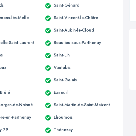
ds
Saint-Génard
omans-lès-Melle
Saint-Vincent-la-Châtre
Saint-Aubin-le-Cloud
elle-Saint-Laurent
Beaulieu-sous-Parthenay
es
Saint-Lin
oux
Vautebis
Saint-Gelais
-Brûlé
Exireuil
eorges-de-Noisné
Saint-Martin-de-Saint-Maixent
ère-en-Parthenay
Lhoumois
ny 79
Thénezay