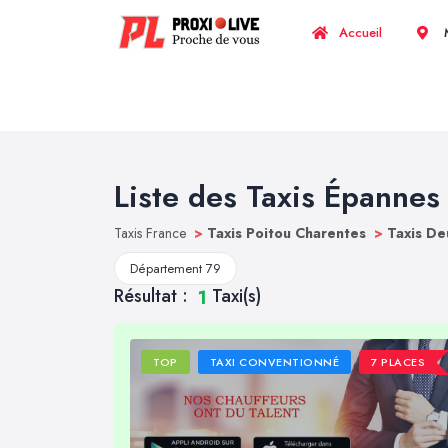
Accueil
M
Liste des Taxis Épannes
Taxis France
>
Taxis Poitou Charentes
>
Taxis De
Département 79
Résultat :
Taxi(s)
1
TOP
TAXI CONVENTIONNÉ
7 PLACES