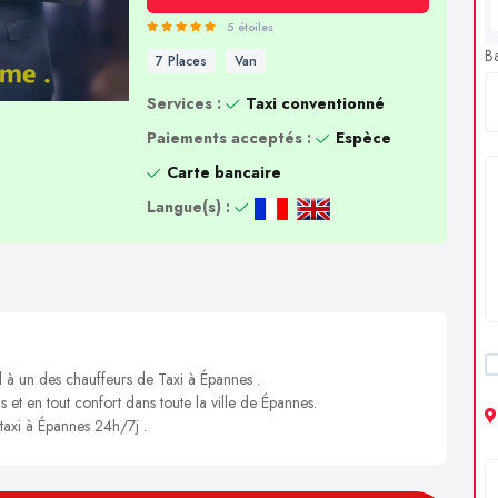
5 étoiles
B
7 Places
Van
Services :
Taxi conventionné
Paiements acceptés :
Espèce
Carte bancaire
Langue(s) :
l à un des chauffeurs de Taxi à Épannes .
s et en tout confort dans toute la ville de Épannes.
 taxi à Épannes 24h/7j .