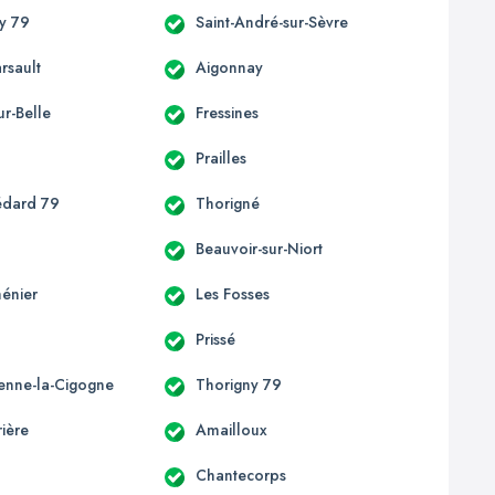
y 79
Saint-André-sur-Sèvre
rsault
Aigonnay
ur-Belle
Fressines
n
Prailles
édard 79
Thorigné
Beauvoir-sur-Niort
énier
Les Fosses
Prissé
ienne-la-Cigogne
Thorigny 79
ière
Amailloux
Chantecorps