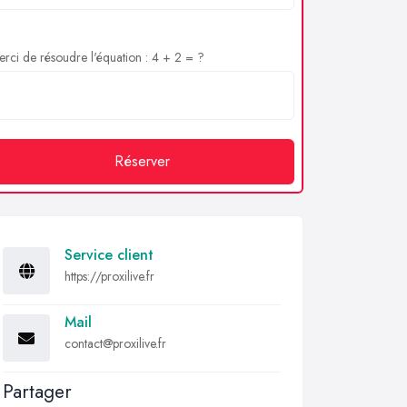
rci de résoudre l'équation : 4 + 2 = ?
Réserver
Service client
https://proxilive.fr
Mail
contact@proxilive.fr
Partager