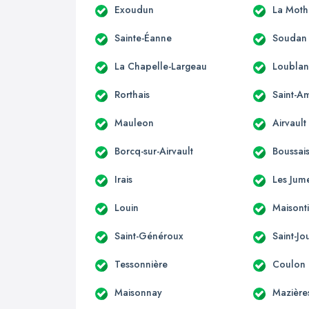
Exoudun
La Moth
Sainte-Éanne
Soudan
La Chapelle-Largeau
Loubla
Rorthais
Saint-A
Mauleon
Airvault
Borcq-sur-Airvault
Boussai
Irais
Les Jum
Louin
Maisonti
Saint-Généroux
Saint-J
Tessonnière
Coulon
Maisonnay
Mazière