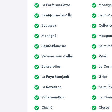
La Forêt-sur-Sèvre
Montign
Saint-Jouin-de-Milly
Saint-Ma
Beaussais
Celles-s
Montigné
Mougo
Sainte-Blandine
Saint-M
Verrines-sous-Celles
Vitré
Boisserolles
Le Corm
La Foye-Monjault
Gript
La Revêtizon
Saint-Ét
Villiers-en-Bois
La Charr
Chiché
Clessé