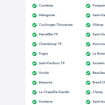
Coutières
Fomper
Ménigoute
Saint-G
Coulonges-Thouarsais
Glénay
Pierrefitte 79
Saint-Va
Chanteloup 79
Moncou
Pugny
La Boiss
Saint-Pardoux 79
Soutiers
Vouhé
Beaulieu
Bressuire
Breuil-
La Chapelle-Gaudin
Clazay
Noirterre
Saint-Au