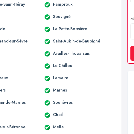
e-Saint-Héray
Pamproux
Souvigné
Me
nde
La Petite-Boissière
mand-sur-Sèvre
Saint-Aubin-de-Baubigné
Availles-Thouarsais
s
Le Chillou
eaux
Lamaire
ers
Marnes
ouin-de-Marnes
Soulièvres
Chail
s-sur-Béronne
Melle