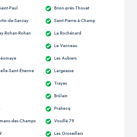
Saint-Paul
Brion-près-Thouet
artin-de-Sanzay
Saint-Pierre-à-Champ
ay-Rohan-Rohan
La Rochénard
Le Vanneau
-Néomaye
Les Aubiers
lle-Saint-Étienne
Largeasse
Trayes
Brûlain
s
Prahecq
omans-des-Champs
Vouillé 79
9
Les Groseillers