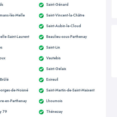
ds
Saint-Génard
omans-lès-Melle
Saint-Vincent-la-Châtre
Saint-Aubin-le-Cloud
elle-Saint-Laurent
Beaulieu-sous-Parthenay
es
Saint-Lin
oux
Vautebis
Saint-Gelais
-Brûlé
Exireuil
eorges-de-Noisné
Saint-Martin-de-Saint-Maixent
ère-en-Parthenay
Lhoumois
ny 79
Thénezay