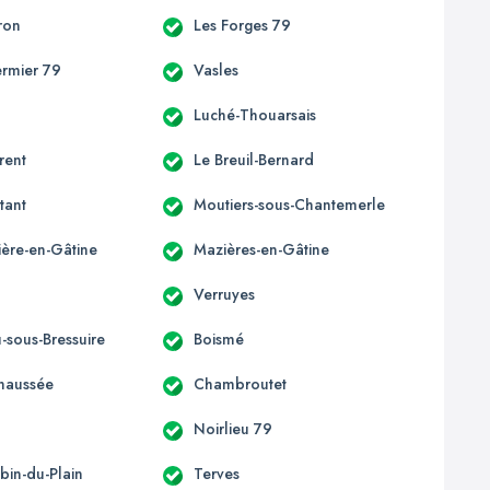
ron
Les Forges 79
ermier 79
Vasles
Luché-Thouarsais
rent
Le Breuil-Bernard
tant
Moutiers-sous-Chantemerle
ière-en-Gâtine
Mazières-en-Gâtine
Verruyes
-sous-Bressuire
Boismé
Chaussée
Chambroutet
Noirlieu 79
bin-du-Plain
Terves