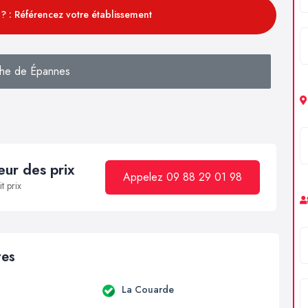
? : Référencez votre établissement
he de Épannes
ur des prix
Appelez 09 88 29 01 98
t prix
res
La Couarde