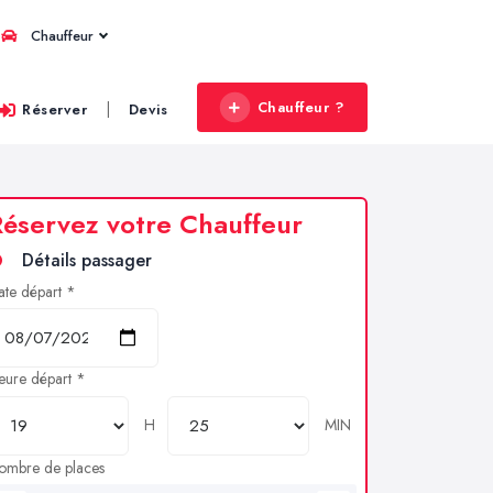
Chauffeur
Chauffeur ?
|
Réserver
Devis
éservez votre Chauffeur
Détails passager
ate départ *
eure départ *
H
MIN
ombre de places