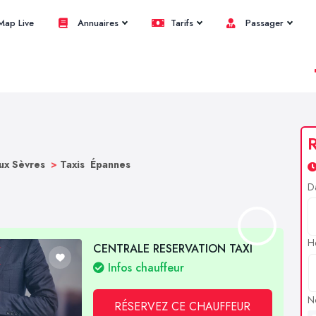
ap Live
Annuaires
Tarifs
Passager
R
ux Sèvres
>
Taxis Épannes
D
H
CENTRALE RESERVATION TAXI
Infos chauffeur
N
RÉSERVEZ CE CHAUFFEUR