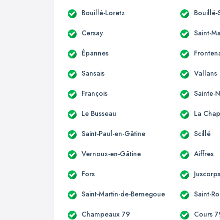
Bouillé-Loretz
Bouillé-
Cersay
Saint-M
Épannes
Fronten
Sansais
Vallans
François
Sainte
Le Busseau
La Chape
Saint-Paul-en-Gâtine
Scillé
Vernoux-en-Gâtine
Aiffres
Fors
Juscorp
Saint-Martin-de-Bernegoue
Saint-R
Champeaux 79
Cours 7