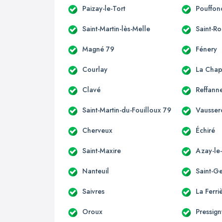
Paizay-le-Tort
Pouffon
Saint-Martin-lès-Melle
Saint-R
Magné 79
Fénery
Courlay
La Chap
Clavé
Reffann
Saint-Martin-du-Fouilloux 79
Vausser
Cherveux
Échiré
Saint-Maxire
Azay-le
Nanteuil
Saint-G
Saivres
La Ferri
Oroux
Pressig