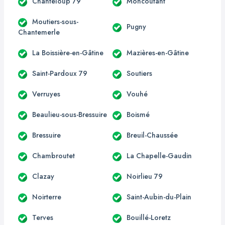
Chanteloup 79
Moncoutant
Moutiers-sous-
Pugny
Chantemerle
La Boissière-en-Gâtine
Mazières-en-Gâtine
Saint-Pardoux 79
Soutiers
Verruyes
Vouhé
Beaulieu-sous-Bressuire
Boismé
Bressuire
Breuil-Chaussée
Chambroutet
La Chapelle-Gaudin
Clazay
Noirlieu 79
Noirterre
Saint-Aubin-du-Plain
Terves
Bouillé-Loretz