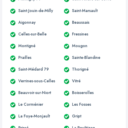
Saint-Jouin-de-Milly
Saint-Marsault
Aigonnay
Beaussais
Celles-sur-Belle
Fressines
Montigné
Mougon
Prailles
Sainte-Blandine
Saint-Médard 79
Thorigné
Verrines-sous-Celles
Vitré
Beauvoir-sur-Niort
Boisserolles
Le Corménier
Les Fosses
La Foye-Monjault
Gript
Prissé
La Revêtizon