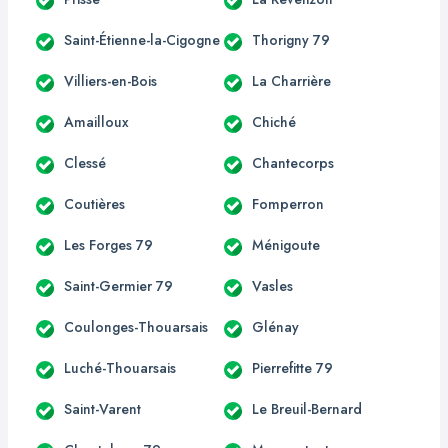
Saint-Étienne-la-Cigogne
Thorigny 79
Villiers-en-Bois
La Charrière
Amailloux
Chiché
Clessé
Chantecorps
Coutières
Fomperron
Les Forges 79
Ménigoute
Saint-Germier 79
Vasles
Coulonges-Thouarsais
Glénay
Luché-Thouarsais
Pierrefitte 79
Saint-Varent
Le Breuil-Bernard