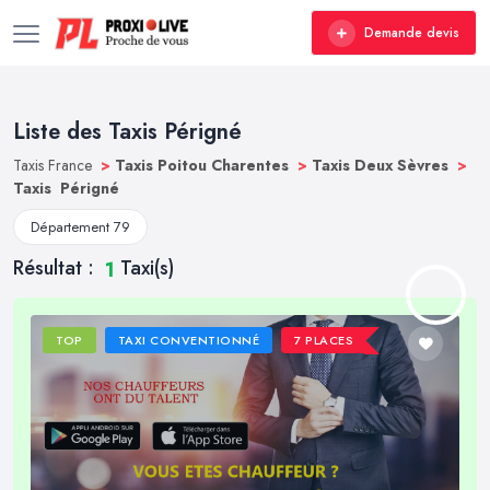
Demande devis
Liste des Taxis Périgné
Taxis France
>
Taxis Poitou Charentes
>
Taxis Deux Sèvres
>
Taxis Périgné
Département 79
Résultat :
Taxi(s)
1
TOP
TAXI CONVENTIONNÉ
7 PLACES