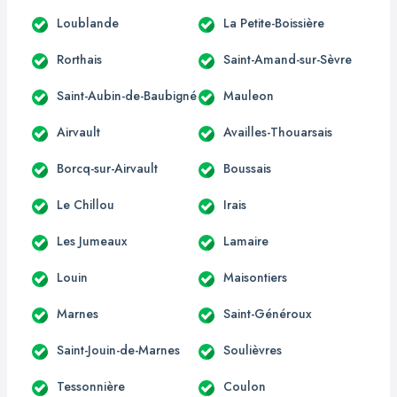
Loublande
La Petite-Boissière
Rorthais
Saint-Amand-sur-Sèvre
Saint-Aubin-de-Baubigné
Mauleon
Airvault
Availles-Thouarsais
Borcq-sur-Airvault
Boussais
Le Chillou
Irais
Les Jumeaux
Lamaire
Louin
Maisontiers
Marnes
Saint-Généroux
Saint-Jouin-de-Marnes
Soulièvres
Tessonnière
Coulon