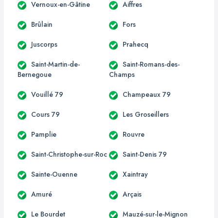
Vernoux-en-Gâtine
Aiffres
Brûlain
Fors
Juscorps
Prahecq
Saint-Martin-de-
Saint-Romans-des-
Bernegoue
Champs
Vouillé 79
Champeaux 79
Cours 79
Les Groseillers
Pamplie
Rouvre
Saint-Christophe-sur-Roc
Saint-Denis 79
Sainte-Ouenne
Xaintray
Amuré
Arçais
Le Bourdet
Mauzé-sur-le-Mignon