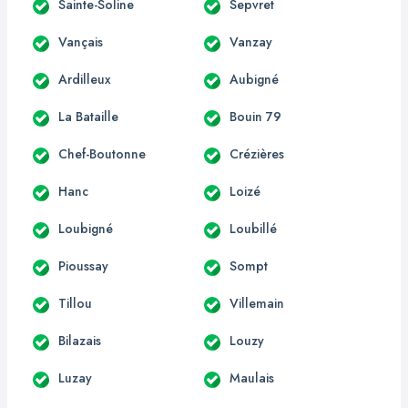
Sainte-Soline
Sepvret
Vançais
Vanzay
Ardilleux
Aubigné
La Bataille
Bouin 79
Chef-Boutonne
Crézières
Hanc
Loizé
Loubigné
Loubillé
Pioussay
Sompt
Tillou
Villemain
Bilazais
Louzy
Luzay
Maulais