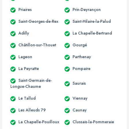
Priaires
Prin-Deyrançon
Saint-Georges-de-Rex
Saint-Hilaire-la-Palud
Adilly
La Chapelle-Bertrand
Châtillon-sur-Thouet
Gourgé
Lageon
Parthenay
La Peyratte
Pompaire
Saint-Germain-de-
Saurais
Longue-Chaume
Le Tallud
Viennay
Les Alleuds 79
Caunay
La Chapelle-Pouilloux
Clussais-la-Pommeraie