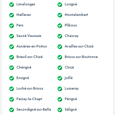
Limalonges
Lorigné
Melleran
Montalembert
Pers
Pliboux
Sauzé-Vaussais
Chauray
Asnières-en-Poitou
Availles-sur-Chizé
Brieuil-sur-Chizé
Brioux-sur-Boutonne
Chérigné
Chizé
Ensigné
Juillé
Luché-sur-Brioux
Lusseray
Paizay-le-Chapt
Périgné
Secondigné-sur-Belle
Séligné