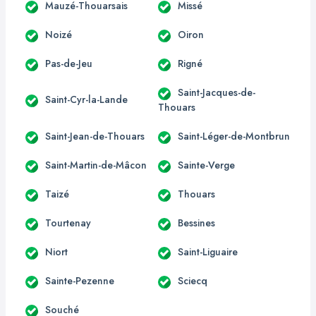
Mauzé-Thouarsais
Missé
Noizé
Oiron
Pas-de-Jeu
Rigné
Saint-Jacques-de-
Saint-Cyr-la-Lande
Thouars
Saint-Jean-de-Thouars
Saint-Léger-de-Montbrun
Saint-Martin-de-Mâcon
Sainte-Verge
Taizé
Thouars
Tourtenay
Bessines
Niort
Saint-Liguaire
Sainte-Pezenne
Sciecq
Souché