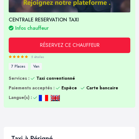
CENTRALE RESERVATION TAXI
Infos chauffeur
RÉSERVEZ CE CHAUFFEUR
5 étoiles
7 Places
Van
Services :
Taxi conventionné
Paiements acceptés :
Espèce
Carte bancaire
Langue(s) :
Taxi à Périgné