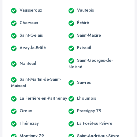
Vausseroux
Vautebis
Cherveux
Échiré
Saint-Gelais
Saint-Maxire
Azay-le-Brûlé
Exireuil
Saint-Georges-de-
Nanteuil
Noisné
Saint-Martin-de-Saint-
Saivres
Maixent
La Ferrière-en-Parthenay
Lhoumois
Oroux
Pressigny 79
Thénezay
La Forêt-sur-Sèvre
Montigny 79
Saint-André-sur-Sèvre