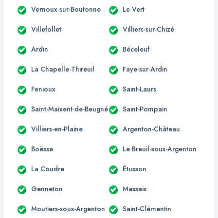
Vernoux-sur-Boutonne
Le Vert
Villefollet
Villiers-sur-Chizé
Ardin
Béceleuf
La Chapelle-Thireuil
Faye-sur-Ardin
Fenioux
Saint-Laurs
Saint-Maixent-de-Beugné
Saint-Pompain
Villiers-en-Plaine
Argenton-Château
Boësse
Le Breuil-sous-Argenton
La Coudre
Étusson
Genneton
Massais
Moutiers-sous-Argenton
Saint-Clémentin