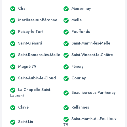
Chail
Maisonnay
Mazières-sur-Béronne
Melle
Paizay-le-Tort
Pouffonds
Saint-Génard
Saint-Martin-lès-Melle
Saint-Romans-lès-Melle
Saint-Vincent-la-Châtre
Magné 79
Fénery
Saint-Aubin-le-Cloud
Courlay
La Chapelle-Saint-
Beaulieu-sous-Parthenay
Laurent
Clavé
Reffannes
Saint-Martin-du-Fouilloux
Saint-Lin
79