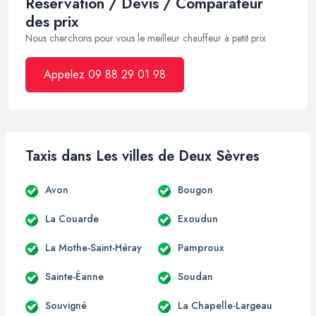
Réservation / Devis / Comparateur
des prix
Nous cherchons pour vous le meilleur chauffeur à petit prix
Appelez 09 88 29 01 98
Taxis dans Les villes de Deux Sèvres
Avon
Bougon
La Couarde
Exoudun
La Mothe-Saint-Héray
Pamproux
Sainte-Éanne
Soudan
Souvigné
La Chapelle-Largeau