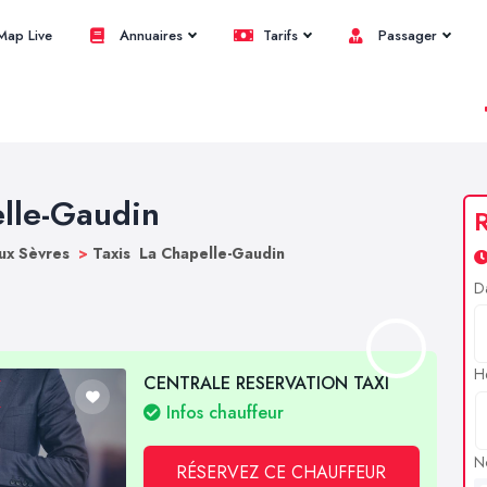
ap Live
Annuaires
Tarifs
Passager
elle-Gaudin
R
ux Sèvres
>
Taxis La Chapelle-Gaudin
D
H
CENTRALE RESERVATION TAXI
Infos chauffeur
N
RÉSERVEZ CE CHAUFFEUR