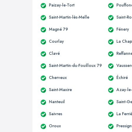
Paizay-le-Tort
Pouffon
Saint-Martin-lès-Melle
Saint-R
Magné 79
Fénery
Courlay
La Chap
Clavé
Reffann
Saint-Martin-du-Fouilloux 79
Vausser
Cherveux
Échiré
Saint-Maxire
Azay-le
Nanteuil
Saint-G
Saivres
La Ferri
Oroux
Pressig