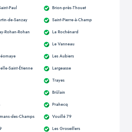
Saint-Paul
Brion-près-Thouet
artin-de-Sanzay
Saint-Pierre-à-Champ
ay-Rohan-Rohan
La Rochénard
Le Vanneau
-Néomaye
Les Aubiers
lle-Saint-Étienne
Largeasse
Trayes
Brûlain
s
Prahecq
omans-des-Champs
Vouillé 79
9
Les Groseillers