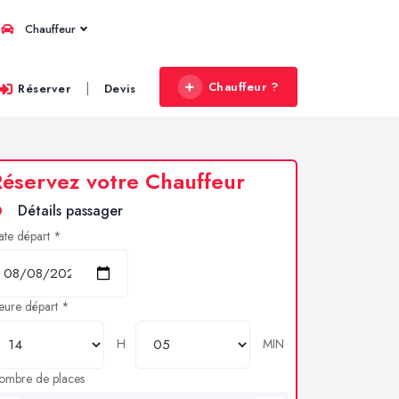
Chauffeur
Chauffeur ?
|
Réserver
Devis
éservez votre Chauffeur
Détails passager
ate départ *
eure départ *
H
MIN
ombre de places