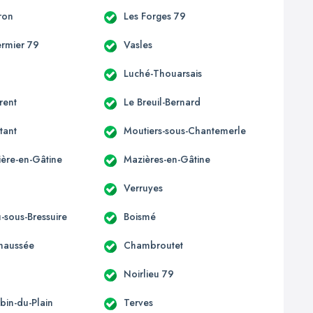
ron
Les Forges 79
ermier 79
Vasles
Luché-Thouarsais
rent
Le Breuil-Bernard
tant
Moutiers-sous-Chantemerle
ière-en-Gâtine
Mazières-en-Gâtine
Verruyes
-sous-Bressuire
Boismé
Chaussée
Chambroutet
Noirlieu 79
bin-du-Plain
Terves