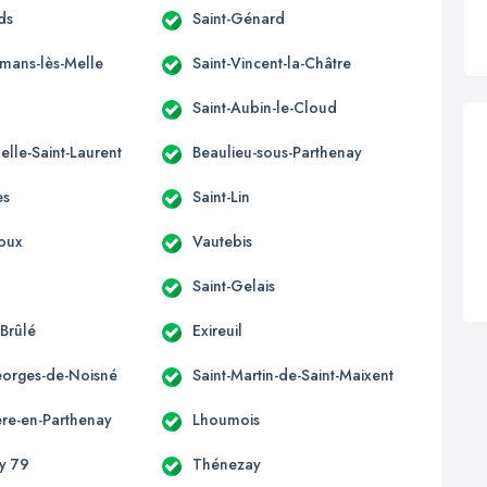
ds
Saint-Génard
omans-lès-Melle
Saint-Vincent-la-Châtre
Saint-Aubin-le-Cloud
elle-Saint-Laurent
Beaulieu-sous-Parthenay
es
Saint-Lin
oux
Vautebis
Saint-Gelais
-Brûlé
Exireuil
eorges-de-Noisné
Saint-Martin-de-Saint-Maixent
ère-en-Parthenay
Lhoumois
ny 79
Thénezay