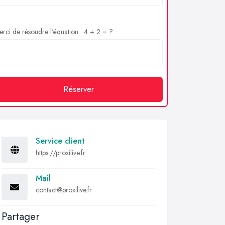
rci de résoudre l'équation : 4 + 2 = ?
Réserver
Service client
https://proxilive.fr
Mail
contact@proxilive.fr
Partager