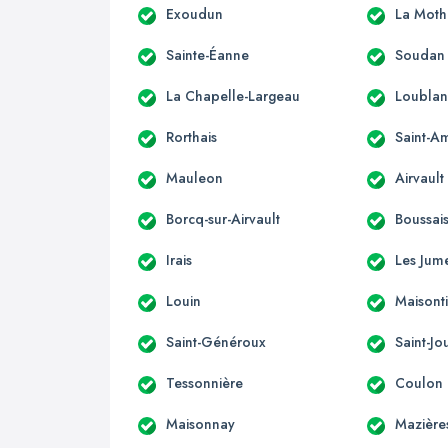
Exoudun
La Moth
Sainte-Éanne
Soudan
La Chapelle-Largeau
Loubla
Rorthais
Saint-A
Mauleon
Airvault
Borcq-sur-Airvault
Boussai
Irais
Les Jum
Louin
Maisonti
Saint-Généroux
Saint-J
Tessonnière
Coulon
Maisonnay
Mazière