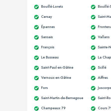
Bouillé-Loretz
Bouillé-
Cersay
Saint-M
Épannes
Fronten
Sansais
Vallans
François
Sainte
Le Busseau
La Chape
Saint-Paul-en-Gâtine
Scillé
Vernoux-en-Gâtine
Aiffres
Fors
Juscorp
Saint-Martin-de-Bernegoue
Saint-R
Champeaux 79
Cours 7