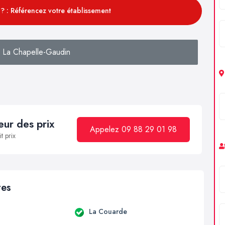
? : Référencez votre établissement
 La Chapelle-Gaudin
ur des prix
Appelez 09 88 29 01 98
t prix
res
La Couarde