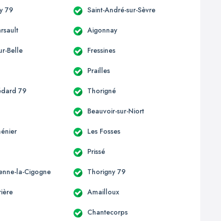
y 79
Saint-André-sur-Sèvre
rsault
Aigonnay
ur-Belle
Fressines
n
Prailles
édard 79
Thorigné
Beauvoir-sur-Niort
énier
Les Fosses
Prissé
ienne-la-Cigogne
Thorigny 79
ière
Amailloux
Chantecorps