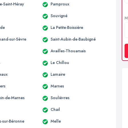
e-Saint-Héray
Pamproux
Souvigné
Me
nde
La Petite-Boissière
mand-sur-Sèvre
Saint-Aubin-de-Baubigné
Availles-Thouarsais
s
Le Chillou
eaux
Lamaire
ers
Marnes
ouin-de-Marnes
Soulièvres
Chail
s-sur-Béronne
Melle