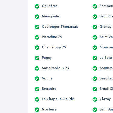
Coutières
Fomper
Ménigoute
Saint-G
Coulonges-Thouarsais
Glénay
Pierrefitte 79
Saint-Va
Chanteloup 79
Moncou
Pugny
La Boiss
Saint-Pardoux 79
Soutiers
Vouhé
Beaulieu
Bressuire
Breuil-
La Chapelle-Gaudin
Clazay
Noirterre
Saint-Au