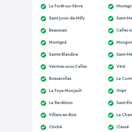
La Forêt-sur-Sèvre
Montign
Saint-Jouin-de-Milly
Saint-Ma
Beaussais
Celles-s
Montigné
Mougo
Sainte-Blandine
Saint-M
Verrines-sous-Celles
Vitré
Boisserolles
Le Corm
La Foye-Monjault
Gript
La Revêtizon
Saint-Ét
Villiers-en-Bois
La Charr
Chiché
Clessé