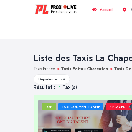
Accueil
M
Liste des Taxis La Chap
Taxis France
>
Taxis Poitou Charentes
>
Taxis De
Département 79
Résultat :
Taxi(s)
1
TOP
TAXI CONVENTIONNÉ
7 PLACES