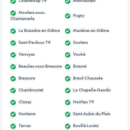
Chanteloup 79
Moncoutant
Moutiers-sous-
Pugny
Chantemerle
La Boissière-en-Gâtine
Mazières-en-Gâtine
Saint-Pardoux 79
Soutiers
Verruyes
Vouhé
Beaulieu-sous-Bressuire
Boismé
Bressuire
Breuil-Chaussée
Chambroutet
La Chapelle-Gaudin
Clazay
Noirlieu 79
Noirterre
Saint-Aubin-du-Plain
Terves
Bouillé-Loretz