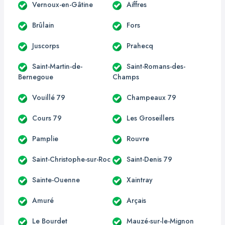
Vernoux-en-Gâtine
Aiffres
Brûlain
Fors
Juscorps
Prahecq
Saint-Martin-de-
Saint-Romans-des-
Bernegoue
Champs
Vouillé 79
Champeaux 79
Cours 79
Les Groseillers
Pamplie
Rouvre
Saint-Christophe-sur-Roc
Saint-Denis 79
Sainte-Ouenne
Xaintray
Amuré
Arçais
Le Bourdet
Mauzé-sur-le-Mignon