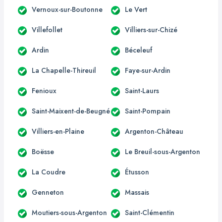
Vernoux-sur-Boutonne
Le Vert
Villefollet
Villiers-sur-Chizé
Ardin
Béceleuf
La Chapelle-Thireuil
Faye-sur-Ardin
Fenioux
Saint-Laurs
Saint-Maixent-de-Beugné
Saint-Pompain
Villiers-en-Plaine
Argenton-Château
Boësse
Le Breuil-sous-Argenton
La Coudre
Étusson
Genneton
Massais
Moutiers-sous-Argenton
Saint-Clémentin