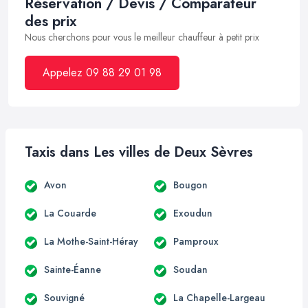
Réservation / Devis / Comparateur
des prix
Nous cherchons pour vous le meilleur chauffeur à petit prix
Appelez 09 88 29 01 98
Taxis dans Les villes de Deux Sèvres
Avon
Bougon
La Couarde
Exoudun
La Mothe-Saint-Héray
Pamproux
Sainte-Éanne
Soudan
Souvigné
La Chapelle-Largeau