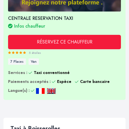
CENTRALE RESERVATION TAXI
Infos chauffeur
RÉSERVEZ CE CHAUFFEUR
5 étoiles
7 Places
Van
Services :
Taxi conventionné
Paiements acceptés :
Espèce
Carte bancaire
Langue(s) :
Taxi à Boisserolles