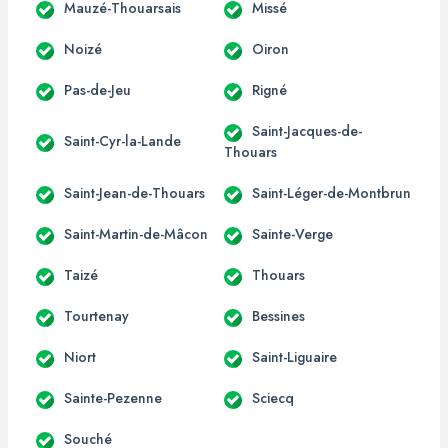
Mauzé-Thouarsais
Missé
Noizé
Oiron
Pas-de-Jeu
Rigné
Saint-Jacques-de-
Saint-Cyr-la-Lande
Thouars
Saint-Jean-de-Thouars
Saint-Léger-de-Montbrun
Saint-Martin-de-Mâcon
Sainte-Verge
Taizé
Thouars
Tourtenay
Bessines
Niort
Saint-Liguaire
Sainte-Pezenne
Sciecq
Souché