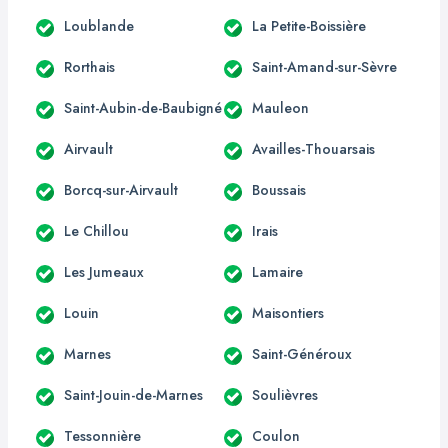
Loublande
La Petite-Boissière
Rorthais
Saint-Amand-sur-Sèvre
Saint-Aubin-de-Baubigné
Mauleon
Airvault
Availles-Thouarsais
Borcq-sur-Airvault
Boussais
Le Chillou
Irais
Les Jumeaux
Lamaire
Louin
Maisontiers
Marnes
Saint-Généroux
Saint-Jouin-de-Marnes
Soulièvres
Tessonnière
Coulon