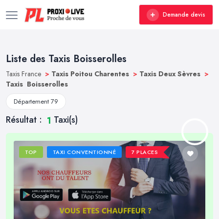
Demande devis
Liste des Taxis Boisserolles
Taxis France
>
Taxis Poitou Charentes
>
Taxis Deux Sèvres
>
Taxis Boisserolles
Département 79
Résultat :
Taxi(s)
1
TOP
TAXI CONVENTIONNÉ
7 PLACES