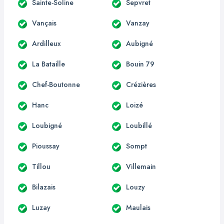
Sainte-Soline
Sepvret
Vançais
Vanzay
Ardilleux
Aubigné
La Bataille
Bouin 79
Chef-Boutonne
Crézières
Hanc
Loizé
Loubigné
Loubillé
Pioussay
Sompt
Tillou
Villemain
Bilazais
Louzy
Luzay
Maulais