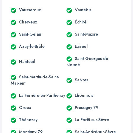
Vausseroux
Vautebis
Cherveux
Échiré
Saint-Gelais
Saint-Maxire
Azay-le-Brûlé
Exireuil
Saint-Georges-de-
Nanteuil
Noisné
Saint-Martin-de-Saint-
Saivres
Maixent
La Ferrière-en-Parthenay
Lhoumois
Oroux
Pressigny 79
Thénezay
La Forêt-sur-Sèvre
Montigny 79
Saint-André-sur-Sèvre