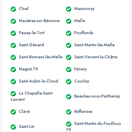
Chail
Maisonnay
Mazières-sur-Béronne
Melle
Paizay-le-Tort
Pouffonds
Saint-Génard
Saint-Martin-lès-Melle
Saint-Romans-lès-Melle
Saint-Vincent-la-Châtre
Magné 79
Fénery
Saint-Aubin-le-Cloud
Courlay
La Chapelle-Saint-
Beaulieu-sous-Parthenay
Laurent
Clavé
Reffannes
Saint-Martin-du-Fouilloux
Saint-Lin
79