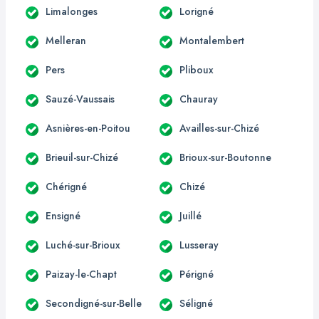
Limalonges
Lorigné
Melleran
Montalembert
Pers
Pliboux
Sauzé-Vaussais
Chauray
Asnières-en-Poitou
Availles-sur-Chizé
Brieuil-sur-Chizé
Brioux-sur-Boutonne
Chérigné
Chizé
Ensigné
Juillé
Luché-sur-Brioux
Lusseray
Paizay-le-Chapt
Périgné
Secondigné-sur-Belle
Séligné