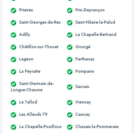
Priaires
Prin-Deyrançon
Saint-Georges-de-Rex
Saint-Hilaire-la-Palud
Adilly
La Chapelle-Bertrand
Châtillon-sur-Thouet
Gourgé
Lageon
Parthenay
La Peyratte
Pompaire
Saint-Germain-de-
Saurais
Longue-Chaume
Le Tallud
Viennay
Les Alleuds 79
Caunay
La Chapelle-Pouilloux
Clussais-la-Pommeraie