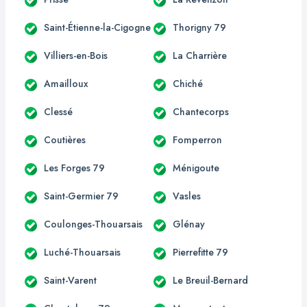
Saint-Étienne-la-Cigogne
Thorigny 79
Villiers-en-Bois
La Charrière
Amailloux
Chiché
Clessé
Chantecorps
Coutières
Fomperron
Les Forges 79
Ménigoute
Saint-Germier 79
Vasles
Coulonges-Thouarsais
Glénay
Luché-Thouarsais
Pierrefitte 79
Saint-Varent
Le Breuil-Bernard