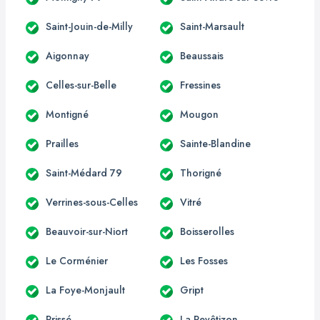
Saint-Jouin-de-Milly
Saint-Marsault
Aigonnay
Beaussais
Celles-sur-Belle
Fressines
Montigné
Mougon
Prailles
Sainte-Blandine
Saint-Médard 79
Thorigné
Verrines-sous-Celles
Vitré
Beauvoir-sur-Niort
Boisserolles
Le Corménier
Les Fosses
La Foye-Monjault
Gript
Prissé
La Revêtizon