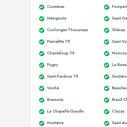
Coutières
Fomper
Ménigoute
Saint-G
Coulonges-Thouarsais
Glénay
Pierrefitte 79
Saint-Va
Chanteloup 79
Moncou
Pugny
La Boiss
Saint-Pardoux 79
Soutiers
Vouhé
Beaulieu
Bressuire
Breuil-
La Chapelle-Gaudin
Clazay
Noirterre
Saint-Au