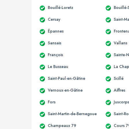
Bouillé-Loretz
Bouillé-
Cersay
Saint-M
Épannes
Fronten
Sansais
Vallans
François
Sainte
Le Busseau
La Chape
Saint-Paul-en-Gâtine
Scillé
Vernoux-en-Gâtine
Aiffres
Fors
Juscorp
Saint-Martin-de-Bernegoue
Saint-R
Champeaux 79
Cours 7