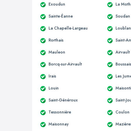
Exoudun
La Moth
Sainte-Éanne
Soudan
La Chapelle-Largeau
Loubla
Rorthais
Saint-A
Mauleon
Airvault
Borcq-sur-Airvault
Boussai
Irais
Les Jum
Louin
Maisonti
Saint-Généroux
Saint-J
Tessonnière
Coulon
Maisonnay
Mazière