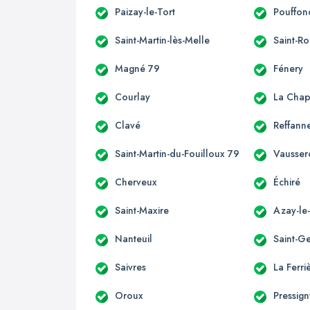
Paizay-le-Tort
Pouffon
Saint-Martin-lès-Melle
Saint-R
Magné 79
Fénery
Courlay
La Chap
Clavé
Reffann
Saint-Martin-du-Fouilloux 79
Vausser
Cherveux
Échiré
Saint-Maxire
Azay-le
Nanteuil
Saint-G
Saivres
La Ferri
Oroux
Pressig