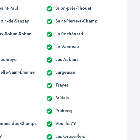
Saint-Paul
Brion-près-Thouet
artin-de-Sanzay
Saint-Pierre-à-Champ
ay-Rohan-Rohan
La Rochénard
Le Vanneau
-Néomaye
Les Aubiers
lle-Saint-Étienne
Largeasse
Trayes
Brûlain
s
Prahecq
omans-des-Champs
Vouillé 79
9
Les Groseillers