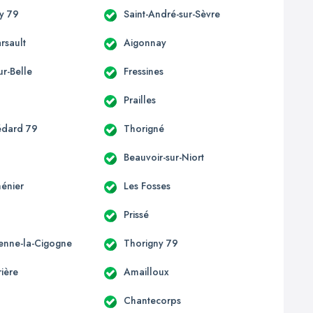
y 79
Saint-André-sur-Sèvre
rsault
Aigonnay
ur-Belle
Fressines
n
Prailles
édard 79
Thorigné
Beauvoir-sur-Niort
énier
Les Fosses
Prissé
ienne-la-Cigogne
Thorigny 79
ière
Amailloux
Chantecorps