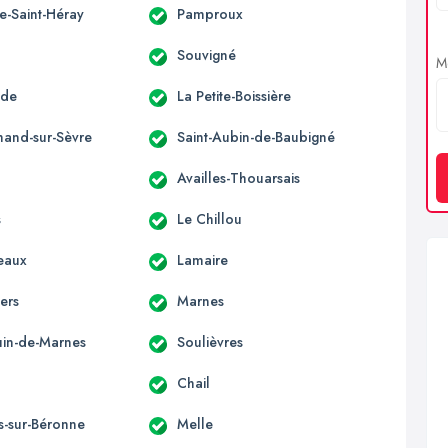
e-Saint-Héray
Pamproux
Souvigné
Me
nde
La Petite-Boissière
mand-sur-Sèvre
Saint-Aubin-de-Baubigné
Availles-Thouarsais
s
Le Chillou
eaux
Lamaire
ers
Marnes
ouin-de-Marnes
Soulièvres
Chail
s-sur-Béronne
Melle