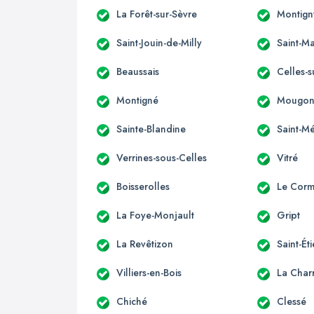
La Forêt-sur-Sèvre
Montign
Saint-Jouin-de-Milly
Saint-Ma
Beaussais
Celles-s
Montigné
Mougo
Sainte-Blandine
Saint-M
Verrines-sous-Celles
Vitré
Boisserolles
Le Corm
La Foye-Monjault
Gript
La Revêtizon
Saint-Ét
Villiers-en-Bois
La Charr
Chiché
Clessé