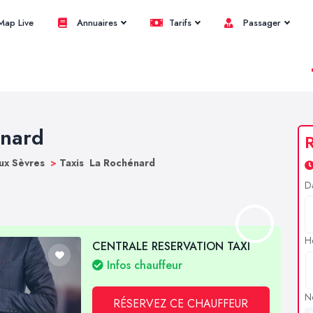
ap Live
Annuaires
Tarifs
Passager
énard
R
ux Sèvres
>
Taxis La Rochénard
D
H
CENTRALE RESERVATION TAXI
Infos chauffeur
N
RÉSERVEZ CE CHAUFFEUR