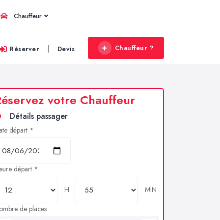
Chauffeur
Chauffeur ?
|
Réserver
Devis
éservez votre Chauffeur
Détails passager
ate départ *
eure départ *
H
MIN
ombre de places