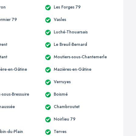
ron
Les Forges 79
ermier 79
Vasles
Luché-Thouarsais
rent
Le Breuil-Bernard
tant
Moutiers-sous-Chantemerle
ière-en-Gâtine
Mazières-en-Gâtine
Verruyes
-sous-Bressuire
Boismé
Chaussée
Chambroutet
Noirlieu 79
bin-du-Plain
Terves