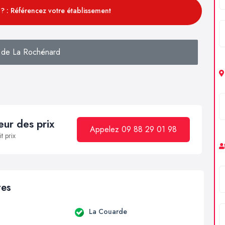
? : Référencez votre établissement
 de La Rochénard
ur des prix
Appelez 09 88 29 01 98
t prix
res
La Couarde