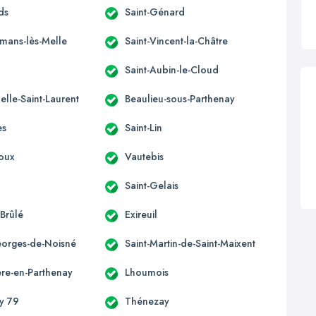
ds
Saint-Génard
omans-lès-Melle
Saint-Vincent-la-Châtre
Saint-Aubin-le-Cloud
elle-Saint-Laurent
Beaulieu-sous-Parthenay
es
Saint-Lin
oux
Vautebis
Saint-Gelais
-Brûlé
Exireuil
eorges-de-Noisné
Saint-Martin-de-Saint-Maixent
ère-en-Parthenay
Lhoumois
ny 79
Thénezay