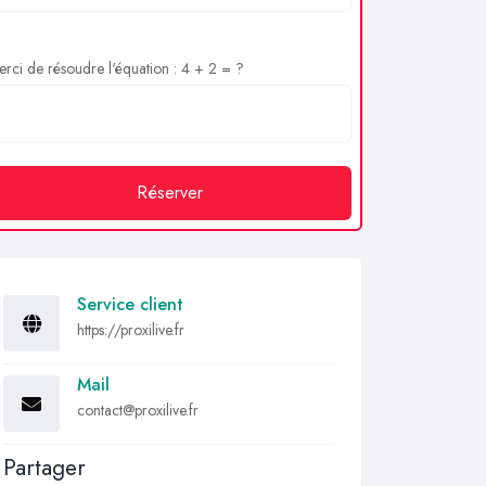
rci de résoudre l'équation : 4 + 2 = ?
Réserver
Service client
https://proxilive.fr
Mail
contact@proxilive.fr
Partager