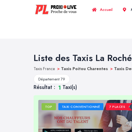
Accueil
M
Liste des Taxis La Roch
Taxis France
>
Taxis Poitou Charentes
>
Taxis De
Département 79
Résultat :
Taxi(s)
1
TOP
TAXI CONVENTIONNÉ
7 PLACES