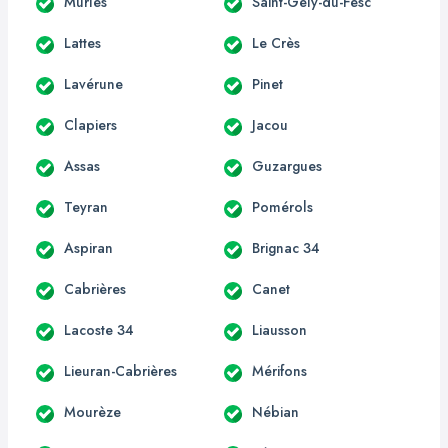
Murles
Saint-Gély-du-Fesc
Lattes
Le Crès
Lavérune
Pinet
Clapiers
Jacou
Assas
Guzargues
Teyran
Pomérols
Aspiran
Brignac 34
Cabrières
Canet
Lacoste 34
Liausson
Lieuran-Cabrières
Mérifons
Mourèze
Nébian