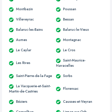
Montbazin
Poussan
Villeveyrac
Bessan
Balaruc-les-Bains
Balaruc-le-Vieux
Aumes
Montagnac
Le Caylar
Le Cros
Saint-Maurice-
Les Rives
Navacelles
Saint-Pierre-de-la-Fage
Sorbs
La Vacquerie-et-Saint-
Florensac
Martin-de-Castries
Béziers
Causses-et-Veyran
Corneilhan
Lignan-sur-Orb