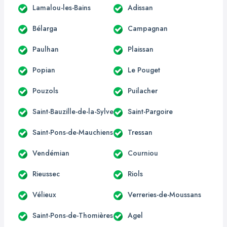
Lamalou-les-Bains
Adissan
Bélarga
Campagnan
Paulhan
Plaissan
Popian
Le Pouget
Pouzols
Puilacher
Saint-Bauzille-de-la-Sylve
Saint-Pargoire
Saint-Pons-de-Mauchiens
Tressan
Vendémian
Courniou
Rieussec
Riols
Vélieux
Verreries-de-Moussans
Saint-Pons-de-Thomières
Agel