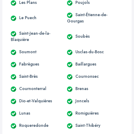
Les Plans
Poujols
Saint-Étienne-de-
Le Puech
Gourgas
Saint-Jean-de-la-
Soubès
Blaquière
Soumont
Usclas-du-Bosc
Fabrègues
Baillargues
Saint-Brès
Cournonsec
Cournonterral
Brenas
Dio-et-Valquières
Joncels
Lunas
Romiguières
Roqueredonde
Saint-Thibéry