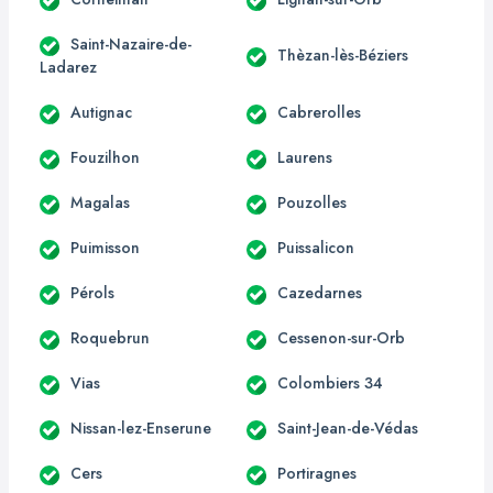
Saint-Nazaire-de-
Thèzan-lès-Béziers
Ladarez
Autignac
Cabrerolles
Fouzilhon
Laurens
Magalas
Pouzolles
Puimisson
Puissalicon
Pérols
Cazedarnes
Roquebrun
Cessenon-sur-Orb
Vias
Colombiers 34
Nissan-lez-Enserune
Saint-Jean-de-Védas
Cers
Portiragnes