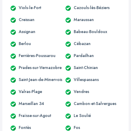
Viols-le-Fort
Cazouls-lès-Béziers
Creissan
Maraussan
Assignan
Babeau-Bouldoux
Berlou
Cébazan
Ferrières-Poussarou
Pardailhan
Prades-sur-Vernazobre
Saint-Chinian
Saint-Jean-de-Minervois
Villespassans
Valras-Plage
Vendres
Marseillan 34
Cambon-et-Salvergues
Fraïsse-sur-Agout
Le Soulié
Fontès
Fos