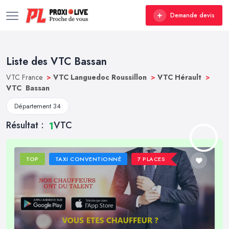
Demande devis
Liste des VTC Bassan
VTC France
>
VTC Languedoc Roussillon
>
VTC Hérault
>
VTC Bassan
Département 34
Résultat :
VTC
1
TOP
TAXI CONVENTIONNÉ
7 PLACES