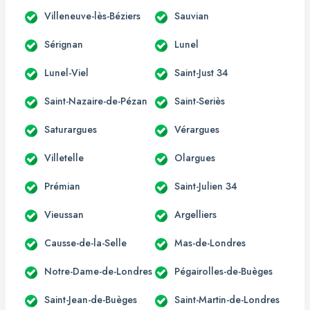
Villeneuve-lès-Béziers
Sauvian
Sérignan
Lunel
Lunel-Viel
Saint-Just 34
Saint-Nazaire-de-Pézan
Saint-Seriès
Saturargues
Vérargues
Villetelle
Olargues
Prémian
Saint-Julien 34
Vieussan
Argelliers
Causse-de-la-Selle
Mas-de-Londres
Notre-Dame-de-Londres
Pégairolles-de-Buèges
Saint-Jean-de-Buèges
Saint-Martin-de-Londres