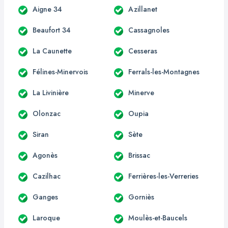
Aigne 34
Azillanet
Beaufort 34
Cassagnoles
La Caunette
Cesseras
Félines-Minervois
Ferrals-les-Montagnes
La Livinière
Minerve
Olonzac
Oupia
Siran
Sète
Agonès
Brissac
Cazilhac
Ferrières-les-Verreries
Ganges
Gorniès
Laroque
Moulès-et-Baucels