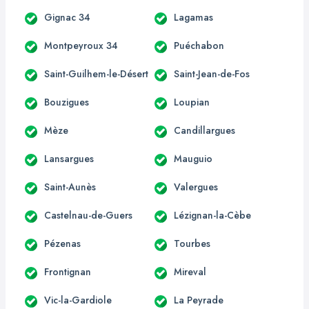
Gignac 34
Lagamas
Montpeyroux 34
Puéchabon
Saint-Guilhem-le-Désert
Saint-Jean-de-Fos
Bouzigues
Loupian
Mèze
Candillargues
Lansargues
Mauguio
Saint-Aunès
Valergues
Castelnau-de-Guers
Lézignan-la-Cèbe
Pézenas
Tourbes
Frontignan
Mireval
Vic-la-Gardiole
La Peyrade