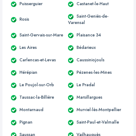
Puisserguier
Castanet-le-Haut
Saint-Geniès-de-
Rosis
Varensal
Saint-Gervais-sur-Mare
Plaisance 34
Les Aires
Bédarieux
Carlencas-et-Levas
Caussiniojouls
Hérépian
Pézenes-les-Mines
Le Poujol-sur-Orb
Le Pradal
Taussac-la-Billière
Marsillargues
Montarnaud
Murviel-lès-Montpellier
Pignan
Saint-Paul-et-Valmalle
Saussan
Vailhauquès