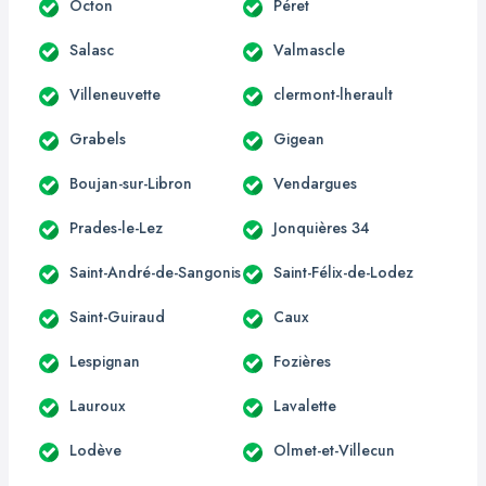
Octon
Péret
Salasc
Valmascle
Villeneuvette
clermont-lherault
Grabels
Gigean
Boujan-sur-Libron
Vendargues
Prades-le-Lez
Jonquières 34
Saint-André-de-Sangonis
Saint-Félix-de-Lodez
Saint-Guiraud
Caux
Lespignan
Fozières
Lauroux
Lavalette
Lodève
Olmet-et-Villecun