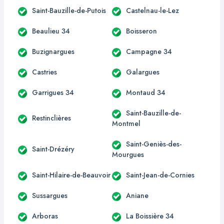
Saint-Bauzille-de-Putois
Castelnau-le-Lez
Beaulieu 34
Boisseron
Buzignargues
Campagne 34
Castries
Galargues
Garrigues 34
Montaud 34
Saint-Bauzille-de-
Restinclières
Montmel
Saint-Geniès-des-
Saint-Drézéry
Mourgues
Saint-Hilaire-de-Beauvoir
Saint-Jean-de-Cornies
Sussargues
Aniane
Arboras
La Boissière 34