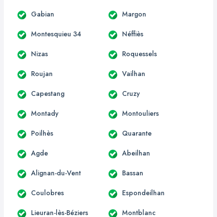
Gabian
Margon
Montesquieu 34
Néffiès
Nizas
Roquessels
Roujan
Vailhan
Capestang
Cruzy
Montady
Montouliers
Poilhès
Quarante
Agde
Abeilhan
Alignan-du-Vent
Bassan
Coulobres
Espondeilhan
Lieuran-lès-Béziers
Montblanc