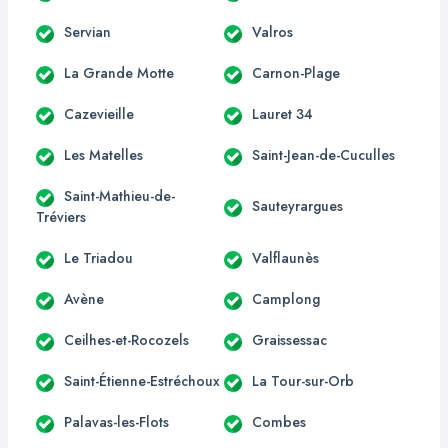
Servian
Valros
La Grande Motte
Carnon-Plage
Cazevieille
Lauret 34
Les Matelles
Saint-Jean-de-Cuculles
Saint-Mathieu-de-
Sauteyrargues
Tréviers
Le Triadou
Valflaunès
Avène
Camplong
Ceilhes-et-Rocozels
Graissessac
Saint-Étienne-Estréchoux
La Tour-sur-Orb
Palavas-les-Flots
Combes