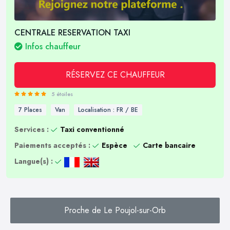
CENTRALE RESERVATION TAXI
Infos chauffeur
RÉSERVEZ CE CHAUFFEUR
5 étoiles
7 Places
Van
Localisation : FR / BE
Services :
Taxi conventionné
Paiements acceptés :
Espèce
Carte bancaire
Langue(s) :
Proche de Le Poujol-sur-Orb