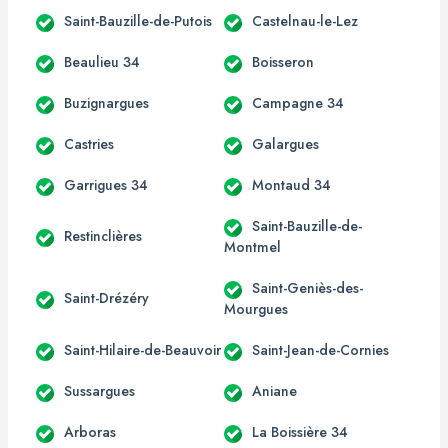
Saint-Bauzille-de-Putois
Castelnau-le-Lez
Beaulieu 34
Boisseron
Buzignargues
Campagne 34
Castries
Galargues
Garrigues 34
Montaud 34
Saint-Bauzille-de-
Restinclières
Montmel
Saint-Geniès-des-
Saint-Drézéry
Mourgues
Saint-Hilaire-de-Beauvoir
Saint-Jean-de-Cornies
Sussargues
Aniane
Arboras
La Boissière 34