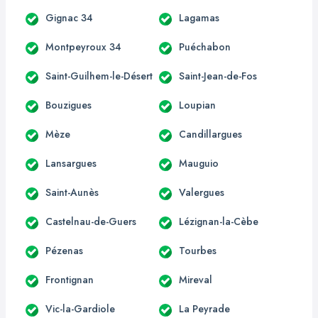
Gignac 34
Lagamas
Montpeyroux 34
Puéchabon
Saint-Guilhem-le-Désert
Saint-Jean-de-Fos
Bouzigues
Loupian
Mèze
Candillargues
Lansargues
Mauguio
Saint-Aunès
Valergues
Castelnau-de-Guers
Lézignan-la-Cèbe
Pézenas
Tourbes
Frontignan
Mireval
Vic-la-Gardiole
La Peyrade