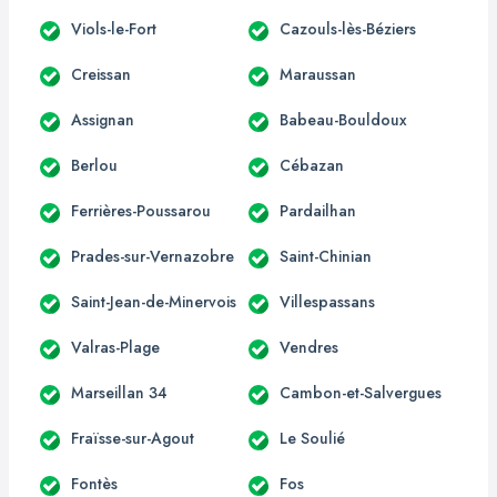
Viols-le-Fort
Cazouls-lès-Béziers
Creissan
Maraussan
Assignan
Babeau-Bouldoux
Berlou
Cébazan
Ferrières-Poussarou
Pardailhan
Prades-sur-Vernazobre
Saint-Chinian
Saint-Jean-de-Minervois
Villespassans
Valras-Plage
Vendres
Marseillan 34
Cambon-et-Salvergues
Fraïsse-sur-Agout
Le Soulié
Fontès
Fos