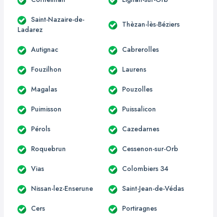
Saint-Nazaire-de-
Thèzan-lès-Béziers
Ladarez
Autignac
Cabrerolles
Fouzilhon
Laurens
Magalas
Pouzolles
Puimisson
Puissalicon
Pérols
Cazedarnes
Roquebrun
Cessenon-sur-Orb
Vias
Colombiers 34
Nissan-lez-Enserune
Saint-Jean-de-Védas
Cers
Portiragnes