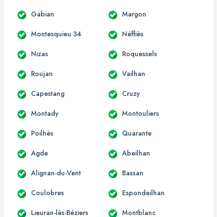
Gabian
Margon
Montesquieu 34
Néffiès
Nizas
Roquessels
Roujan
Vailhan
Capestang
Cruzy
Montady
Montouliers
Poilhès
Quarante
Agde
Abeilhan
Alignan-du-Vent
Bassan
Coulobres
Espondeilhan
Lieuran-lès-Béziers
Montblanc