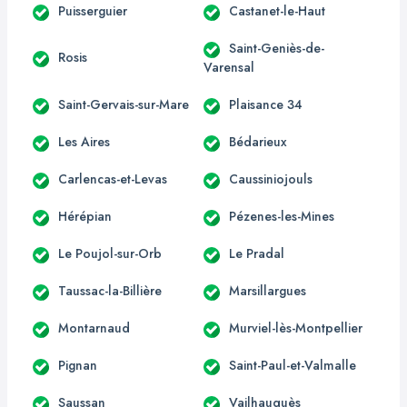
Puisserguier
Castanet-le-Haut
Saint-Geniès-de-
Rosis
Varensal
Saint-Gervais-sur-Mare
Plaisance 34
Les Aires
Bédarieux
Carlencas-et-Levas
Caussiniojouls
Hérépian
Pézenes-les-Mines
Le Poujol-sur-Orb
Le Pradal
Taussac-la-Billière
Marsillargues
Montarnaud
Murviel-lès-Montpellier
Pignan
Saint-Paul-et-Valmalle
Saussan
Vailhauquès