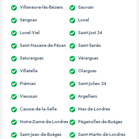
Villeneuve-lès-Béziers
Sauvian
Sérignan
Lunel
Lunel-Viel
Saint-Just 34
Saint-Nazaire-de-Pézan
Saint-Seriès
Saturargues
Vérargues
Villetelle
Olargues
Prémian
Saint-Julien 34
Vieussan
Argelliers
Causse-de-la-Selle
Mas-de-Londres
Notre-Dame-de-Londres
Pégairolles-de-Buèges
Saint-Jean-de-Buèges
Saint-Martin-de-Londres