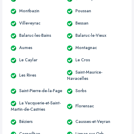
Montbazin
Poussan
Villeveyrac
Bessan
Balaruc-les-Bains
Balaruc-le-Vieux
Aumes
Montagnac
Le Caylar
Le Cros
Saint-Maurice-
Les Rives
Navacelles
Saint-Pierre-de-la-Fage
Sorbs
La Vacquerie-et-Saint-
Florensac
Martin-de-Castries
Béziers
Causses-et-Veyran
Corneilhan
Lignan-sur-Orb