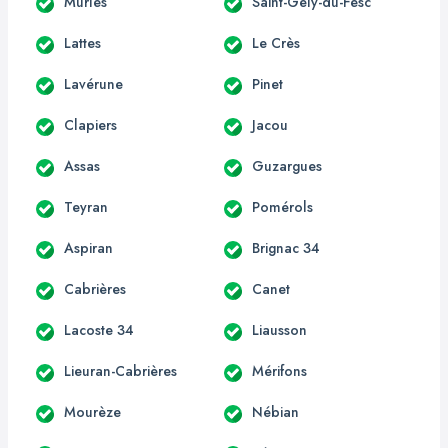
Murles
Saint-Gély-du-Fesc
Lattes
Le Crès
Lavérune
Pinet
Clapiers
Jacou
Assas
Guzargues
Teyran
Pomérols
Aspiran
Brignac 34
Cabrières
Canet
Lacoste 34
Liausson
Lieuran-Cabrières
Mérifons
Mourèze
Nébian