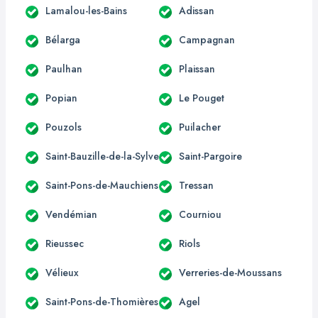
Lamalou-les-Bains
Adissan
Bélarga
Campagnan
Paulhan
Plaissan
Popian
Le Pouget
Pouzols
Puilacher
Saint-Bauzille-de-la-Sylve
Saint-Pargoire
Saint-Pons-de-Mauchiens
Tressan
Vendémian
Courniou
Rieussec
Riols
Vélieux
Verreries-de-Moussans
Saint-Pons-de-Thomières
Agel