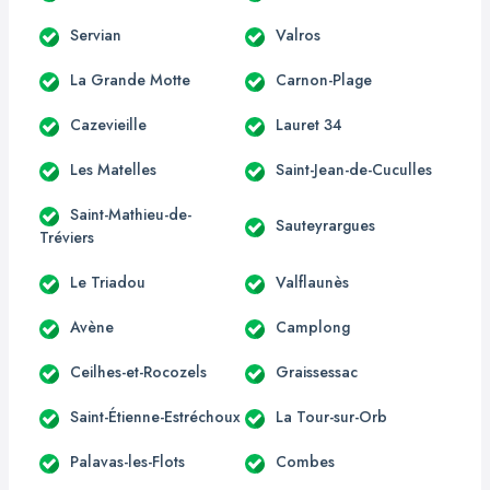
Servian
Valros
La Grande Motte
Carnon-Plage
Cazevieille
Lauret 34
Les Matelles
Saint-Jean-de-Cuculles
Saint-Mathieu-de-
Sauteyrargues
Tréviers
Le Triadou
Valflaunès
Avène
Camplong
Ceilhes-et-Rocozels
Graissessac
Saint-Étienne-Estréchoux
La Tour-sur-Orb
Palavas-les-Flots
Combes