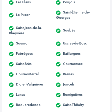
Les Plans
Poujols
Saint-Étienne-de-
Le Puech
Gourgas
Saint-Jean-de-la-
Soubès
Blaquière
Soumont
Usclas-du-Bosc
Fabrègues
Baillargues
Saint-Brès
Cournonsec
Cournonterral
Brenas
Dio-et-Valquières
Joncels
Lunas
Romiguières
Roqueredonde
Saint-Thibéry