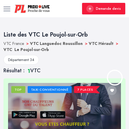
Demande devis
Liste des VTC Le Poujol-sur-Orb
VTC France
>
VTC Languedoc Roussillon
>
VTC Hérault
>
VTC Le Poujol-sur-Orb
Département 34
Résultat :
VTC
1
TOP
TAXI CONVENTIONNÉ
7 PLACES