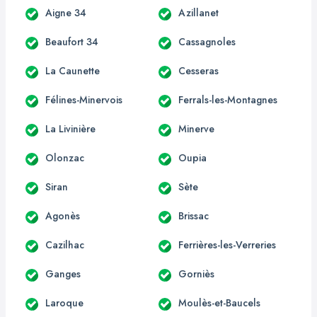
Aigne 34
Azillanet
Beaufort 34
Cassagnoles
La Caunette
Cesseras
Félines-Minervois
Ferrals-les-Montagnes
La Livinière
Minerve
Olonzac
Oupia
Siran
Sète
Agonès
Brissac
Cazilhac
Ferrières-les-Verreries
Ganges
Gorniès
Laroque
Moulès-et-Baucels