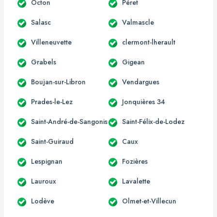
Octon
Péret
Salasc
Valmascle
Villeneuvette
clermont-lherault
Grabels
Gigean
Boujan-sur-Libron
Vendargues
Prades-le-Lez
Jonquières 34
Saint-André-de-Sangonis
Saint-Félix-de-Lodez
Saint-Guiraud
Caux
Lespignan
Fozières
Lauroux
Lavalette
Lodève
Olmet-et-Villecun