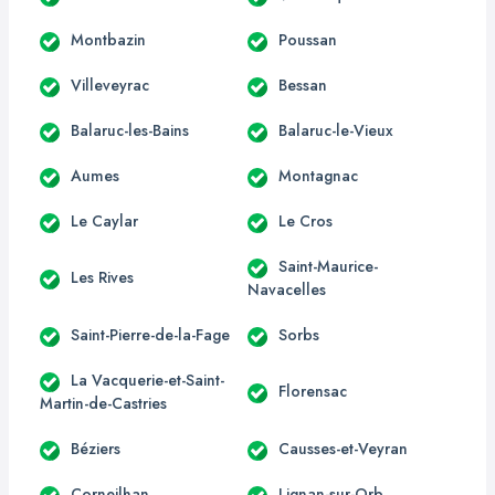
Montbazin
Poussan
Villeveyrac
Bessan
Balaruc-les-Bains
Balaruc-le-Vieux
Aumes
Montagnac
Le Caylar
Le Cros
Saint-Maurice-
Les Rives
Navacelles
Saint-Pierre-de-la-Fage
Sorbs
La Vacquerie-et-Saint-
Florensac
Martin-de-Castries
Béziers
Causses-et-Veyran
Corneilhan
Lignan-sur-Orb