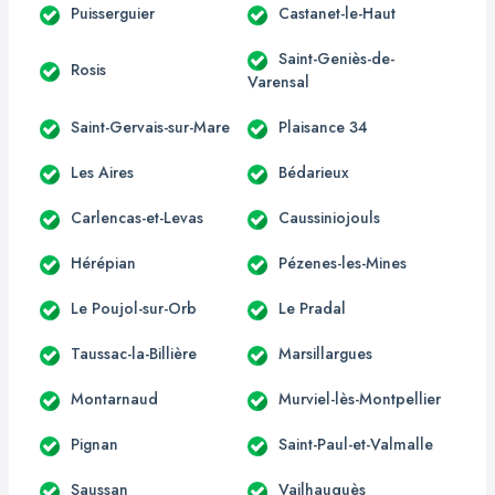
Puisserguier
Castanet-le-Haut
Saint-Geniès-de-
Rosis
Varensal
Saint-Gervais-sur-Mare
Plaisance 34
Les Aires
Bédarieux
Carlencas-et-Levas
Caussiniojouls
Hérépian
Pézenes-les-Mines
Le Poujol-sur-Orb
Le Pradal
Taussac-la-Billière
Marsillargues
Montarnaud
Murviel-lès-Montpellier
Pignan
Saint-Paul-et-Valmalle
Saussan
Vailhauquès