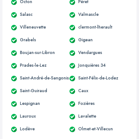
Octon
Péret
Salasc
Valmascle
Villeneuvette
clermont-lherault
Grabels
Gigean
Boujan-sur-Libron
Vendargues
Prades-le-Lez
Jonquières 34
Saint-André-de-Sangonis
Saint-Félix-de-Lodez
Saint-Guiraud
Caux
Lespignan
Fozières
Lauroux
Lavalette
Lodève
Olmet-et-Villecun