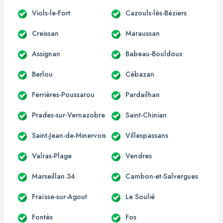
Viols-le-Fort
Cazouls-lès-Béziers
Creissan
Maraussan
Assignan
Babeau-Bouldoux
Berlou
Cébazan
Ferrières-Poussarou
Pardailhan
Prades-sur-Vernazobre
Saint-Chinian
Saint-Jean-de-Minervois
Villespassans
Valras-Plage
Vendres
Marseillan 34
Cambon-et-Salvergues
Fraïsse-sur-Agout
Le Soulié
Fontès
Fos