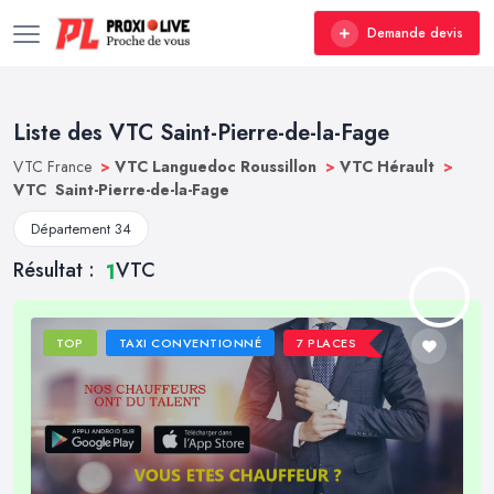
Demande devis
Liste des VTC Saint-Pierre-de-la-Fage
VTC France
>
VTC Languedoc Roussillon
>
VTC Hérault
>
VTC Saint-Pierre-de-la-Fage
Département 34
Résultat :
VTC
1
TOP
TAXI CONVENTIONNÉ
7 PLACES