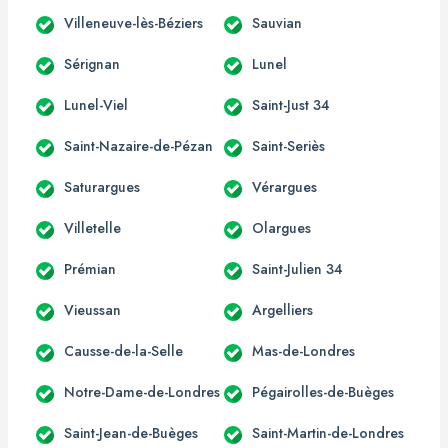
Villeneuve-lès-Béziers
Sauvian
Sérignan
Lunel
Lunel-Viel
Saint-Just 34
Saint-Nazaire-de-Pézan
Saint-Seriès
Saturargues
Vérargues
Villetelle
Olargues
Prémian
Saint-Julien 34
Vieussan
Argelliers
Causse-de-la-Selle
Mas-de-Londres
Notre-Dame-de-Londres
Pégairolles-de-Buèges
Saint-Jean-de-Buèges
Saint-Martin-de-Londres