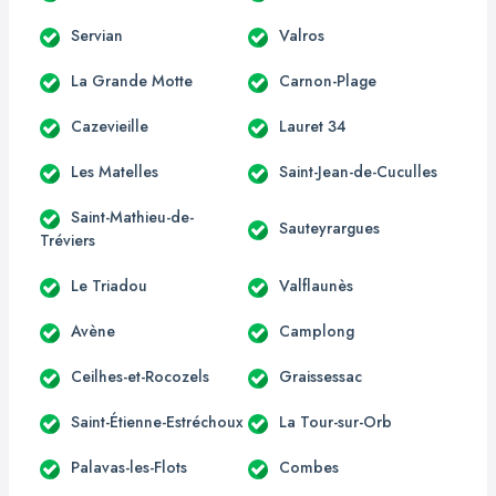
Servian
Valros
La Grande Motte
Carnon-Plage
Cazevieille
Lauret 34
Les Matelles
Saint-Jean-de-Cuculles
Saint-Mathieu-de-
Sauteyrargues
Tréviers
Le Triadou
Valflaunès
Avène
Camplong
Ceilhes-et-Rocozels
Graissessac
Saint-Étienne-Estréchoux
La Tour-sur-Orb
Palavas-les-Flots
Combes