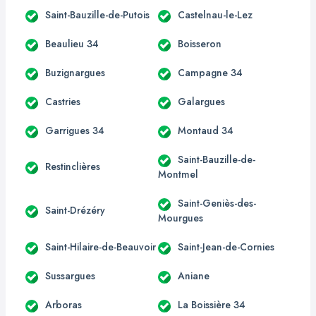
Saint-Bauzille-de-Putois
Castelnau-le-Lez
Beaulieu 34
Boisseron
Buzignargues
Campagne 34
Castries
Galargues
Garrigues 34
Montaud 34
Saint-Bauzille-de-
Restinclières
Montmel
Saint-Geniès-des-
Saint-Drézéry
Mourgues
Saint-Hilaire-de-Beauvoir
Saint-Jean-de-Cornies
Sussargues
Aniane
Arboras
La Boissière 34