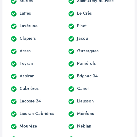
Murles
Saint-Gély-du-Fesc
Lattes
Le Crès
Lavérune
Pinet
Clapiers
Jacou
Assas
Guzargues
Teyran
Pomérols
Aspiran
Brignac 34
Cabrières
Canet
Lacoste 34
Liausson
Lieuran-Cabrières
Mérifons
Mourèze
Nébian