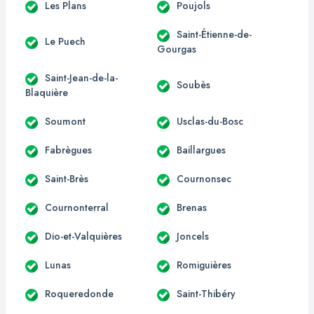
Les Plans
Poujols
Saint-Étienne-de-
Le Puech
Gourgas
Saint-Jean-de-la-
Soubès
Blaquière
Soumont
Usclas-du-Bosc
Fabrègues
Baillargues
Saint-Brès
Cournonsec
Cournonterral
Brenas
Dio-et-Valquières
Joncels
Lunas
Romiguières
Roqueredonde
Saint-Thibéry