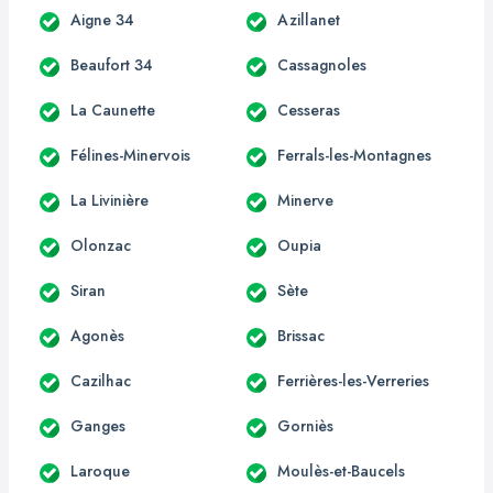
Aigne 34
Azillanet
Beaufort 34
Cassagnoles
La Caunette
Cesseras
Félines-Minervois
Ferrals-les-Montagnes
La Livinière
Minerve
Olonzac
Oupia
Siran
Sète
Agonès
Brissac
Cazilhac
Ferrières-les-Verreries
Ganges
Gorniès
Laroque
Moulès-et-Baucels