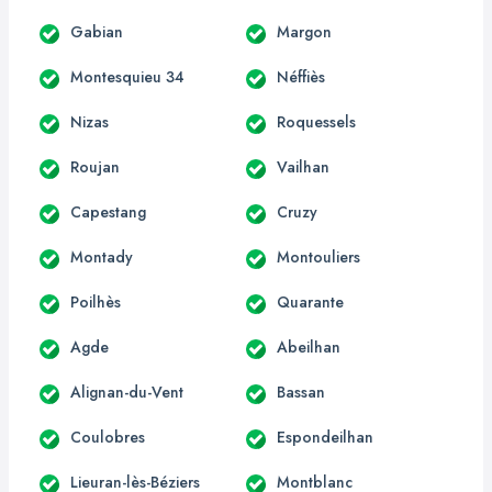
Gabian
Margon
Montesquieu 34
Néffiès
Nizas
Roquessels
Roujan
Vailhan
Capestang
Cruzy
Montady
Montouliers
Poilhès
Quarante
Agde
Abeilhan
Alignan-du-Vent
Bassan
Coulobres
Espondeilhan
Lieuran-lès-Béziers
Montblanc