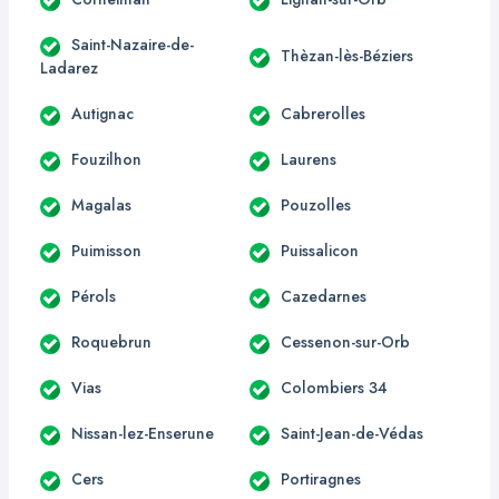
Saint-Nazaire-de-
Thèzan-lès-Béziers
Ladarez
Autignac
Cabrerolles
Fouzilhon
Laurens
Magalas
Pouzolles
Puimisson
Puissalicon
Pérols
Cazedarnes
Roquebrun
Cessenon-sur-Orb
Vias
Colombiers 34
Nissan-lez-Enserune
Saint-Jean-de-Védas
Cers
Portiragnes