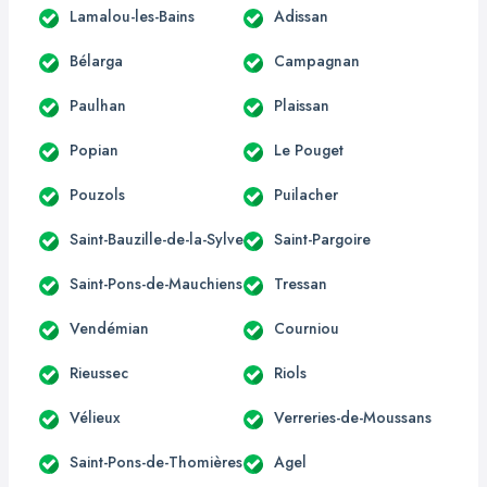
Lamalou-les-Bains
Adissan
Bélarga
Campagnan
Paulhan
Plaissan
Popian
Le Pouget
Pouzols
Puilacher
Saint-Bauzille-de-la-Sylve
Saint-Pargoire
Saint-Pons-de-Mauchiens
Tressan
Vendémian
Courniou
Rieussec
Riols
Vélieux
Verreries-de-Moussans
Saint-Pons-de-Thomières
Agel