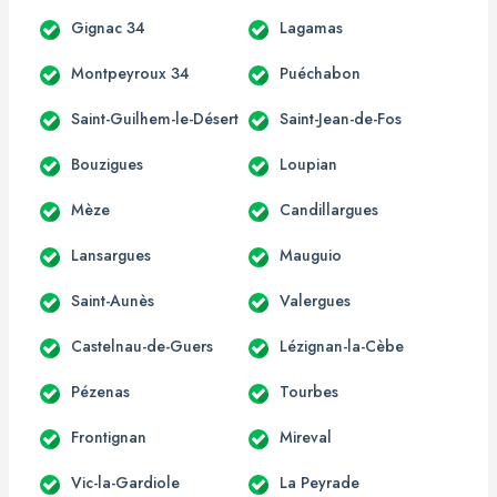
Gignac 34
Lagamas
Montpeyroux 34
Puéchabon
Saint-Guilhem-le-Désert
Saint-Jean-de-Fos
Bouzigues
Loupian
Mèze
Candillargues
Lansargues
Mauguio
Saint-Aunès
Valergues
Castelnau-de-Guers
Lézignan-la-Cèbe
Pézenas
Tourbes
Frontignan
Mireval
Vic-la-Gardiole
La Peyrade