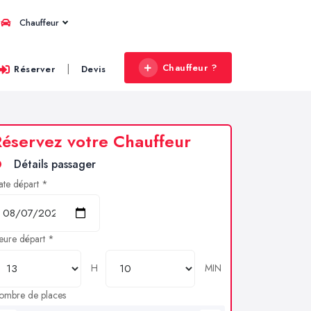
Chauffeur
Chauffeur ?
|
Réserver
Devis
éservez votre Chauffeur
Détails passager
ate départ *
eure départ *
H
MIN
ombre de places