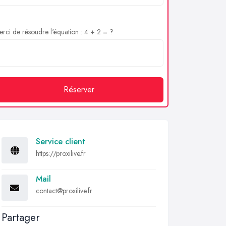
rci de résoudre l'équation : 4 + 2 = ?
Réserver
Service client
https://proxilive.fr
Mail
contact@proxilive.fr
Partager