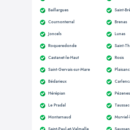
Baillargues
Saint-Br
Cournonterral
Brenas
Joncels
Lunas
Roqueredonde
Saint-Th
Castanet-le-Haut
Rosis
Saint-Gervais-sur-Mare
Plaisan
Bédarieux
Carlenc
Hérépian
Pézenes
Le Pradal
Taussac-
Montarnaud
Murviel-
Saint-Paul-et-Valmalle
Saussan