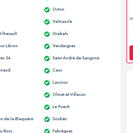
Octon
Me
Valmascle
-lherault
Grabels
sur-Libron
Vendargues
res 34
Saint-André-de-Sangonis
uiraud
Caux
s
Lauroux
Olmet-et-Villecun
Le Puech
an-de-la-Blaquière
Soubès
du-Bosc
Fabrègues