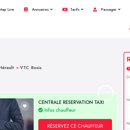
ap Live
Annuaires
Tarifs
Passager
R
Hérault
>
VTC Rosis
D
H
CENTRALE RESERVATION TAXI
Infos chauffeur
N
RÉSERVEZ CE CHAUFFEUR