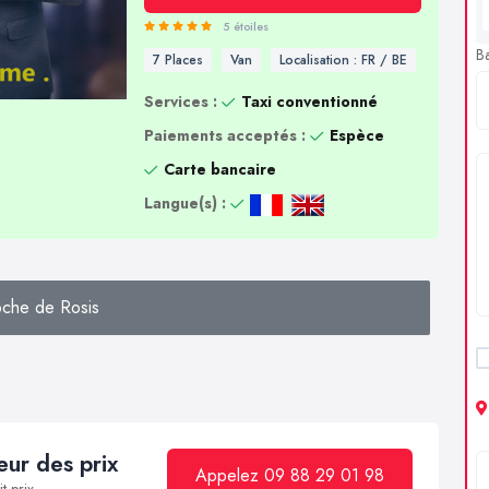
5 étoiles
B
7 Places
Van
Localisation : FR / BE
Services :
Taxi conventionné
Paiements acceptés :
Espèce
Carte bancaire
Langue(s) :
oche de Rosis
ur des prix
Appelez 09 88 29 01 98