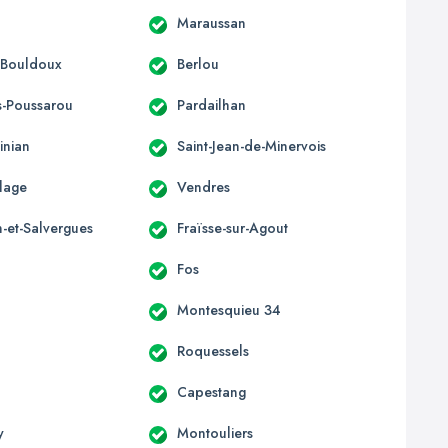
n
Maraussan
-Bouldoux
Berlou
es-Poussarou
Pardailhan
inian
Saint-Jean-de-Minervois
Plage
Vendres
et-Salvergues
Fraïsse-sur-Agout
Fos
Montesquieu 34
Roquessels
Capestang
y
Montouliers