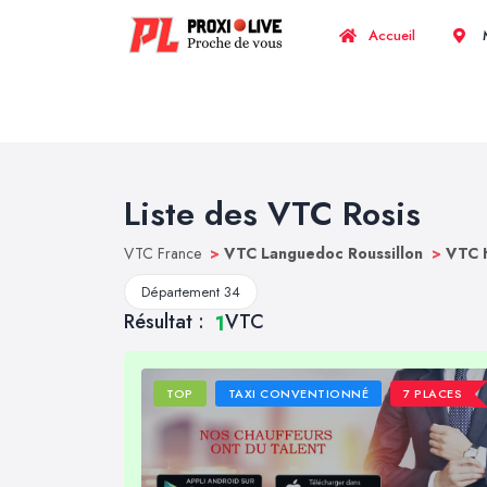
Accueil
M
Liste des VTC Rosis
VTC France
>
VTC Languedoc Roussillon
>
VTC 
Département 34
Résultat :
VTC
1
TOP
TAXI CONVENTIONNÉ
7 PLACES