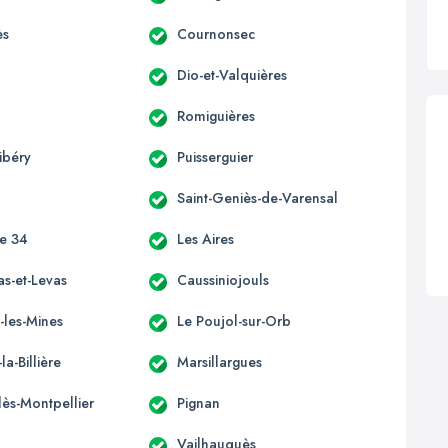
ès
Cournonsec
Dio-et-Valquières
Romiguières
ibéry
Puisserguier
Saint-Geniès-de-Varensal
ce 34
Les Aires
as-et-Levas
Caussiniojouls
-les-Mines
Le Poujol-sur-Orb
la-Billière
Marsillargues
lès-Montpellier
Pignan
Vailhauquès