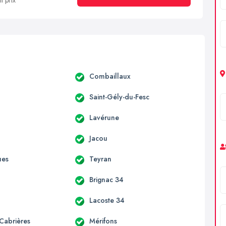
t prix
c
Combaillaux
Saint-Gély-du-Fesc
Lavérune
s
Jacou
ues
Teyran
Brignac 34
Lacoste 34
-Cabrières
Mérifons