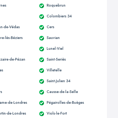
rnes
Roquebrun
Colombiers 34
ean-de-Védas
Cers
ve-lès-Béziers
Sauvian
Lunel-Viel
azaire-de-Pézan
Saint-Seriès
es
Villetelle
Saint-Julien 34
rs
Causse-de-la-Selle
ame-de-Londres
Pégairolles-de-Buèges
artin-de-Londres
Viols-le-Fort