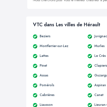
Nous cherchons pour vous le meilleur chauffeur à peti
VTC dans Les villes de Hérault
Beziers
Juvigna
Montferrier-sur-Lez
Murles
Lattes
Le Crès
Pinet
Clapier
Assas
Guzarg
Pomérols
Aspiran
Cabrières
Canet
Liausson
Lieuran