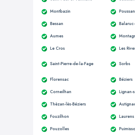
Montbazin
Poussa
Bessan
Balaruc-
Aumes
Montag
Le Cros
Les Rive
Saint-Pierre-de-la-Fage
Sorbs
Florensac
Béziers
Corneilhan
Lignan-
Thèzan-lès-Béziers
Autigna
Fouzilhon
Laurens
Pouzolles
Puimiss