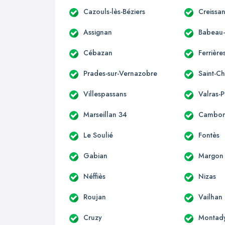
Cazouls-lès-Béziers
Creissa
Assignan
Babeau
Cébazan
Ferrièr
Prades-sur-Vernazobre
Saint-Ch
Villespassans
Valras-
Marseillan 34
Cambon-
Le Soulié
Fontès
Gabian
Margon
Néffiès
Nizas
Roujan
Vailhan
Cruzy
Montad