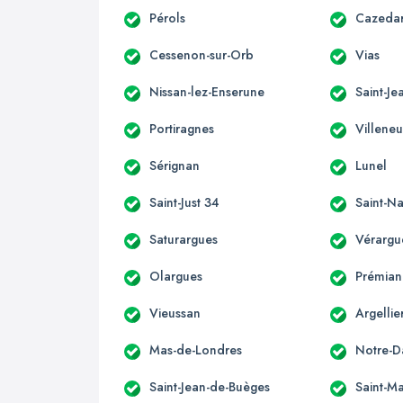
Pérols
Cazeda
Cessenon-sur-Orb
Vias
Nissan-lez-Enserune
Saint-J
Portiragnes
Villeneu
Sérignan
Lunel
Saint-Just 34
Saint-N
Saturargues
Vérargu
Olargues
Prémian
Vieussan
Argellie
Mas-de-Londres
Notre-D
Saint-Jean-de-Buèges
Saint-M