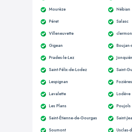
Mourèze
Nébian
Péret
Salasc
Villeneuvette
clermont
Gigean
Boujan-
Prades-le-Lez
Jonquiè
Saint-Félix-de-Lodez
Saint-G
Lespignan
Fozière
Lavalette
Lodève
Les Plans
Poujols
Saint-Étienne-de-Gourgas
Saint-Je
Soumont
Usclas-