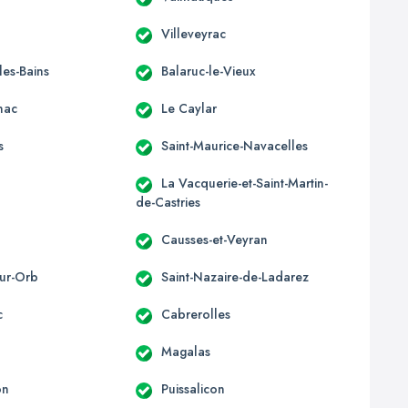
n
Villeveyrac
les-Bains
Balaruc-le-Vieux
nac
Le Caylar
s
Saint-Maurice-Navacelles
La Vacquerie-et-Saint-Martin-
de-Castries
Causses-et-Veyran
sur-Orb
Saint-Nazaire-de-Ladarez
c
Cabrerolles
Magalas
on
Puissalicon