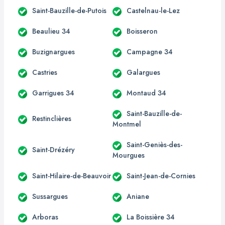
Saint-Bauzille-de-Putois
Castelnau-le-Lez
Beaulieu 34
Boisseron
Buzignargues
Campagne 34
Castries
Galargues
Garrigues 34
Montaud 34
Saint-Bauzille-de-
Restinclières
Montmel
Saint-Geniès-des-
Saint-Drézéry
Mourgues
Saint-Hilaire-de-Beauvoir
Saint-Jean-de-Cornies
Sussargues
Aniane
Arboras
La Boissière 34