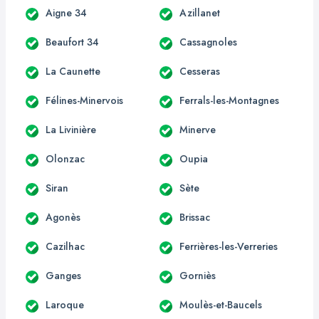
Aigne 34
Azillanet
Beaufort 34
Cassagnoles
La Caunette
Cesseras
Félines-Minervois
Ferrals-les-Montagnes
La Livinière
Minerve
Olonzac
Oupia
Siran
Sète
Agonès
Brissac
Cazilhac
Ferrières-les-Verreries
Ganges
Gorniès
Laroque
Moulès-et-Baucels