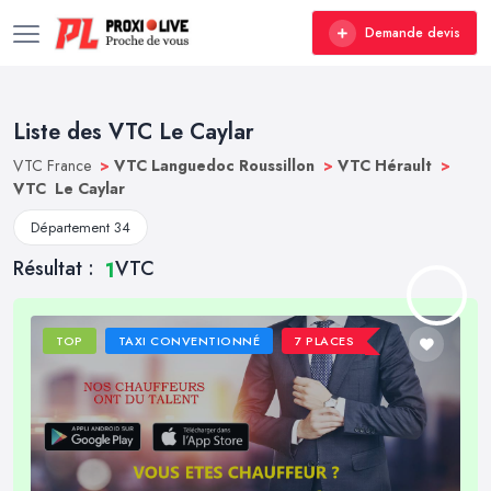
Demande devis
Liste des VTC Le Caylar
VTC France
>
VTC Languedoc Roussillon
>
VTC Hérault
>
VTC Le Caylar
Département 34
Résultat :
VTC
1
TOP
TAXI CONVENTIONNÉ
7 PLACES