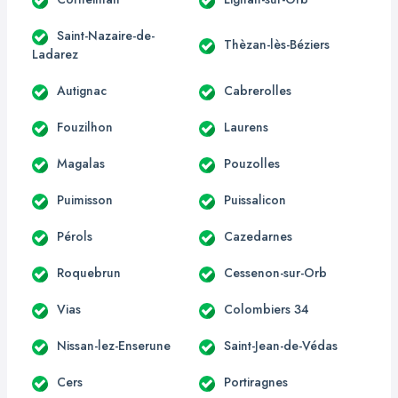
Saint-Nazaire-de-
Thèzan-lès-Béziers
Ladarez
Autignac
Cabrerolles
Fouzilhon
Laurens
Magalas
Pouzolles
Puimisson
Puissalicon
Pérols
Cazedarnes
Roquebrun
Cessenon-sur-Orb
Vias
Colombiers 34
Nissan-lez-Enserune
Saint-Jean-de-Védas
Cers
Portiragnes