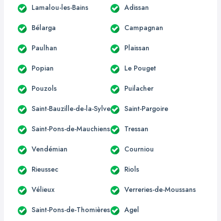
Lamalou-les-Bains
Adissan
Bélarga
Campagnan
Paulhan
Plaissan
Popian
Le Pouget
Pouzols
Puilacher
Saint-Bauzille-de-la-Sylve
Saint-Pargoire
Saint-Pons-de-Mauchiens
Tressan
Vendémian
Courniou
Rieussec
Riols
Vélieux
Verreries-de-Moussans
Saint-Pons-de-Thomières
Agel