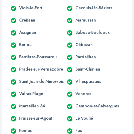
Viols-le-Fort
Cazouls-lès-Béziers
Creissan
Maraussan
Assignan
Babeau-Bouldoux
Berlou
Cébazan
Ferrières-Poussarou
Pardailhan
Prades-sur-Vernazobre
Saint-Chinian
Saint-Jean-de-Minervois
Villespassans
Valras-Plage
Vendres
Marseillan 34
Cambon-et-Salvergues
Fraïsse-sur-Agout
Le Soulié
Fontès
Fos