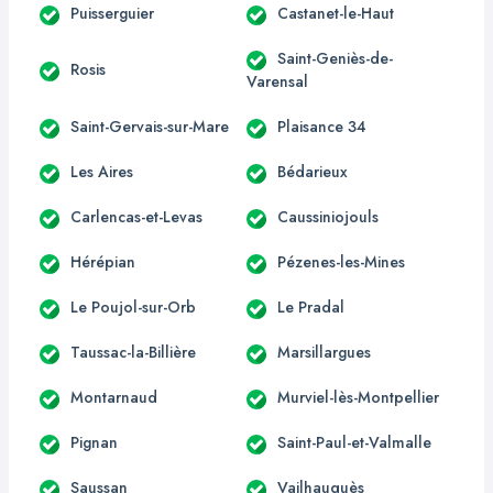
Puisserguier
Castanet-le-Haut
Saint-Geniès-de-
Rosis
Varensal
Saint-Gervais-sur-Mare
Plaisance 34
Les Aires
Bédarieux
Carlencas-et-Levas
Caussiniojouls
Hérépian
Pézenes-les-Mines
Le Poujol-sur-Orb
Le Pradal
Taussac-la-Billière
Marsillargues
Montarnaud
Murviel-lès-Montpellier
Pignan
Saint-Paul-et-Valmalle
Saussan
Vailhauquès