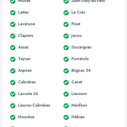
Murles
Saint-Gély-du-Fesc
Lattes
Le Crès
Lavérune
Pinet
Clapiers
Jacou
Assas
Guzargues
Teyran
Pomérols
Aspiran
Brignac 34
Cabrières
Canet
Lacoste 34
Liausson
Lieuran-Cabrières
Mérifons
Mourèze
Nébian