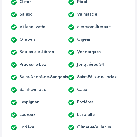
Octon
Péret
Salasc
Valmascle
Villeneuvette
clermont-lherault
Grabels
Gigean
Boujan-sur-Libron
Vendargues
Prades-le-Lez
Jonquières 34
Saint-André-de-Sangonis
Saint-Félix-de-Lodez
Saint-Guiraud
Caux
Lespignan
Fozières
Lauroux
Lavalette
Lodève
Olmet-et-Villecun