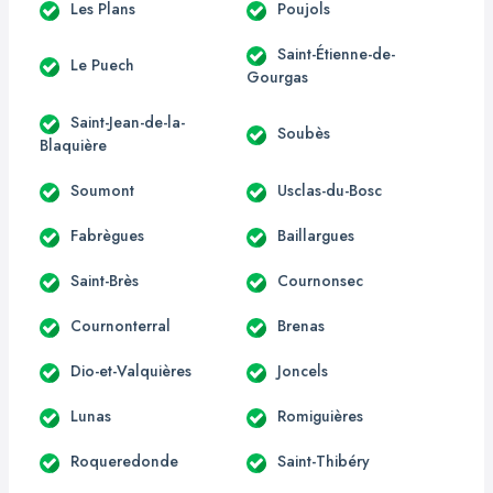
Les Plans
Poujols
Saint-Étienne-de-
Le Puech
Gourgas
Saint-Jean-de-la-
Soubès
Blaquière
Soumont
Usclas-du-Bosc
Fabrègues
Baillargues
Saint-Brès
Cournonsec
Cournonterral
Brenas
Dio-et-Valquières
Joncels
Lunas
Romiguières
Roqueredonde
Saint-Thibéry