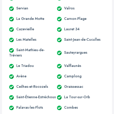
Servian
Valros
La Grande Motte
Carnon-Plage
Cazevieille
Lauret 34
Les Matelles
Saint-Jean-de-Cuculles
Saint-Mathieu-de-
Sauteyrargues
Tréviers
Le Triadou
Valflaunès
Avène
Camplong
Ceilhes-et-Rocozels
Graissessac
Saint-Étienne-Estréchoux
La Tour-sur-Orb
Palavas-les-Flots
Combes