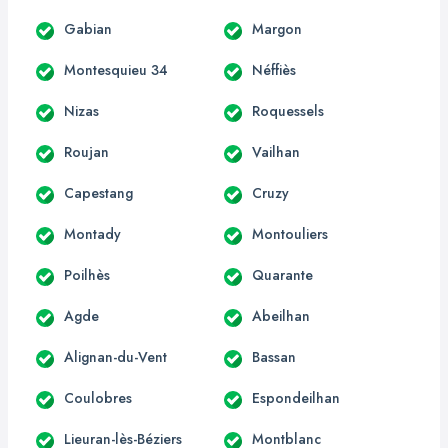
Gabian
Margon
Montesquieu 34
Néffiès
Nizas
Roquessels
Roujan
Vailhan
Capestang
Cruzy
Montady
Montouliers
Poilhès
Quarante
Agde
Abeilhan
Alignan-du-Vent
Bassan
Coulobres
Espondeilhan
Lieuran-lès-Béziers
Montblanc