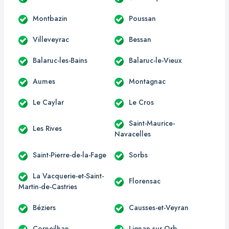
Montbazin
Poussan
Villeveyrac
Bessan
Balaruc-les-Bains
Balaruc-le-Vieux
Aumes
Montagnac
Le Caylar
Le Cros
Saint-Maurice-
Les Rives
Navacelles
Saint-Pierre-de-la-Fage
Sorbs
La Vacquerie-et-Saint-
Florensac
Martin-de-Castries
Béziers
Causses-et-Veyran
Corneilhan
Lignan-sur-Orb