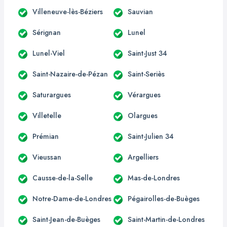
Villeneuve-lès-Béziers
Sauvian
Sérignan
Lunel
Lunel-Viel
Saint-Just 34
Saint-Nazaire-de-Pézan
Saint-Seriès
Saturargues
Vérargues
Villetelle
Olargues
Prémian
Saint-Julien 34
Vieussan
Argelliers
Causse-de-la-Selle
Mas-de-Londres
Notre-Dame-de-Londres
Pégairolles-de-Buèges
Saint-Jean-de-Buèges
Saint-Martin-de-Londres