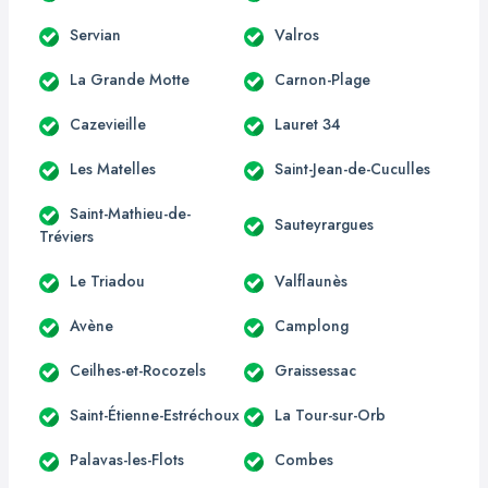
Servian
Valros
La Grande Motte
Carnon-Plage
Cazevieille
Lauret 34
Les Matelles
Saint-Jean-de-Cuculles
Saint-Mathieu-de-
Sauteyrargues
Tréviers
Le Triadou
Valflaunès
Avène
Camplong
Ceilhes-et-Rocozels
Graissessac
Saint-Étienne-Estréchoux
La Tour-sur-Orb
Palavas-les-Flots
Combes