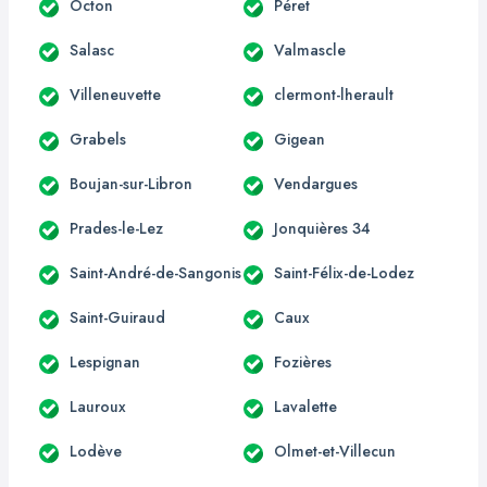
Octon
Péret
Salasc
Valmascle
Villeneuvette
clermont-lherault
Grabels
Gigean
Boujan-sur-Libron
Vendargues
Prades-le-Lez
Jonquières 34
Saint-André-de-Sangonis
Saint-Félix-de-Lodez
Saint-Guiraud
Caux
Lespignan
Fozières
Lauroux
Lavalette
Lodève
Olmet-et-Villecun