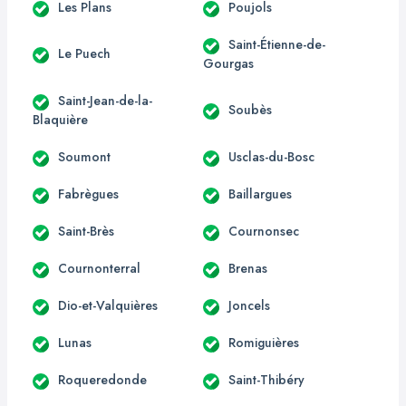
Les Plans
Poujols
Saint-Étienne-de-
Le Puech
Gourgas
Saint-Jean-de-la-
Soubès
Blaquière
Soumont
Usclas-du-Bosc
Fabrègues
Baillargues
Saint-Brès
Cournonsec
Cournonterral
Brenas
Dio-et-Valquières
Joncels
Lunas
Romiguières
Roqueredonde
Saint-Thibéry