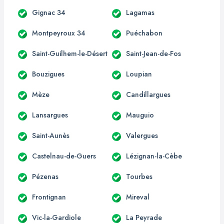
Gignac 34
Lagamas
Montpeyroux 34
Puéchabon
Saint-Guilhem-le-Désert
Saint-Jean-de-Fos
Bouzigues
Loupian
Mèze
Candillargues
Lansargues
Mauguio
Saint-Aunès
Valergues
Castelnau-de-Guers
Lézignan-la-Cèbe
Pézenas
Tourbes
Frontignan
Mireval
Vic-la-Gardiole
La Peyrade