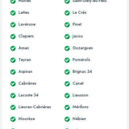
Murles
Saint-Gély-du-Fesc
Lattes
Le Crès
Lavérune
Pinet
Clapiers
Jacou
Assas
Guzargues
Teyran
Pomérols
Aspiran
Brignac 34
Cabrières
Canet
Lacoste 34
Liausson
Lieuran-Cabrières
Mérifons
Mourèze
Nébian