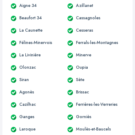
Aigne 34
Azillanet
Beaufort 34
Cassagnoles
La Caunette
Cesseras
Félines-Minervois
Ferrals-les-Montagnes
La Livinière
Minerve
Olonzac
Oupia
Siran
Sète
Agonès
Brissac
Cazilhac
Ferrières-les-Verreries
Ganges
Gorniès
Laroque
Moulès-et-Baucels