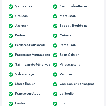
Viols-le-Fort
Cazouls-lès-Béziers
Creissan
Maraussan
Assignan
Babeau-Bouldoux
Berlou
Cébazan
Ferrières-Poussarou
Pardailhan
Prades-sur-Vernazobre
Saint-Chinian
Saint-Jean-de-Minervois
Villespassans
Valras-Plage
Vendres
Marseillan 34
Cambon-et-Salvergues
Fraïsse-sur-Agout
Le Soulié
Fontès
Fos