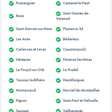
Puisserguier
Castanet-le-Haut
Saint-Geniès-de-
Rosis
Varensal
Saint-Gervais-sur-Mare
Plaisance 34
Les Aires
Bédarieux
Carlencas-et-Levas
Caussiniojouls
Hérépian
Pézenes-les-Mines
Le Poujol-sur-Orb
Le Pradal
Taussac-la-Billière
Marsillargues
Montarnaud
Murviel-lès-Montpellier
Pignan
Saint-Paul-et-Valmalle
Saussan
Vailhauquès