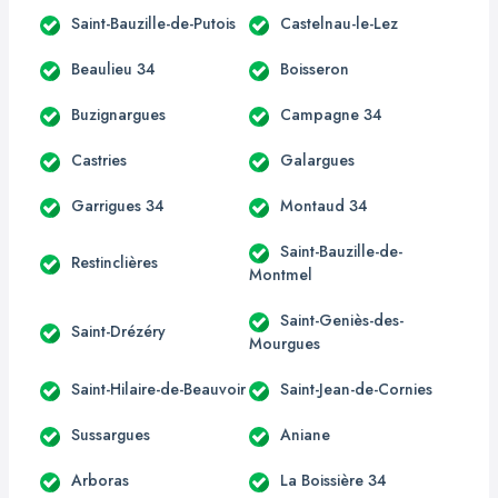
Saint-Bauzille-de-Putois
Castelnau-le-Lez
Beaulieu 34
Boisseron
Buzignargues
Campagne 34
Castries
Galargues
Garrigues 34
Montaud 34
Saint-Bauzille-de-
Restinclières
Montmel
Saint-Geniès-des-
Saint-Drézéry
Mourgues
Saint-Hilaire-de-Beauvoir
Saint-Jean-de-Cornies
Sussargues
Aniane
Arboras
La Boissière 34