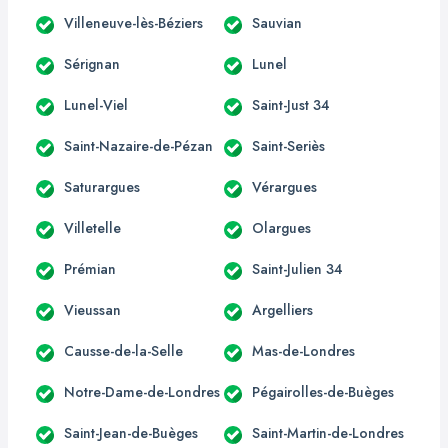
Villeneuve-lès-Béziers
Sauvian
Sérignan
Lunel
Lunel-Viel
Saint-Just 34
Saint-Nazaire-de-Pézan
Saint-Seriès
Saturargues
Vérargues
Villetelle
Olargues
Prémian
Saint-Julien 34
Vieussan
Argelliers
Causse-de-la-Selle
Mas-de-Londres
Notre-Dame-de-Londres
Pégairolles-de-Buèges
Saint-Jean-de-Buèges
Saint-Martin-de-Londres