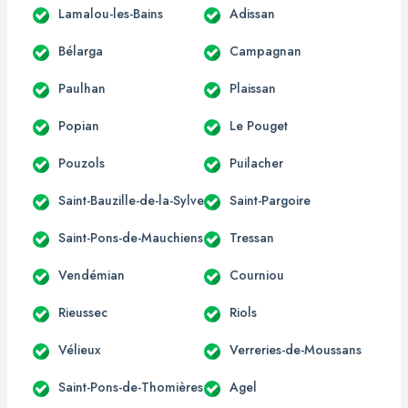
Lamalou-les-Bains
Adissan
Bélarga
Campagnan
Paulhan
Plaissan
Popian
Le Pouget
Pouzols
Puilacher
Saint-Bauzille-de-la-Sylve
Saint-Pargoire
Saint-Pons-de-Mauchiens
Tressan
Vendémian
Courniou
Rieussec
Riols
Vélieux
Verreries-de-Moussans
Saint-Pons-de-Thomières
Agel