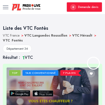
Demande devis
Liste des VTC Fontès
VTC France
>
VTC Languedoc Roussillon
>
VTC Hérault
>
VTC Fontès
Département 34
Résultat :
VTC
1
TOP
TAXI CONVENTIONNÉ
7 PLACES