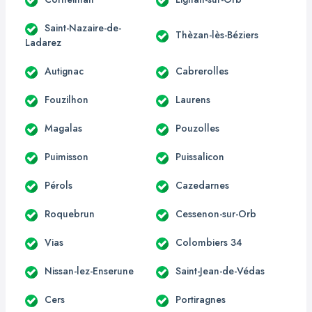
Saint-Nazaire-de-
Thèzan-lès-Béziers
Ladarez
Autignac
Cabrerolles
Fouzilhon
Laurens
Magalas
Pouzolles
Puimisson
Puissalicon
Pérols
Cazedarnes
Roquebrun
Cessenon-sur-Orb
Vias
Colombiers 34
Nissan-lez-Enserune
Saint-Jean-de-Védas
Cers
Portiragnes