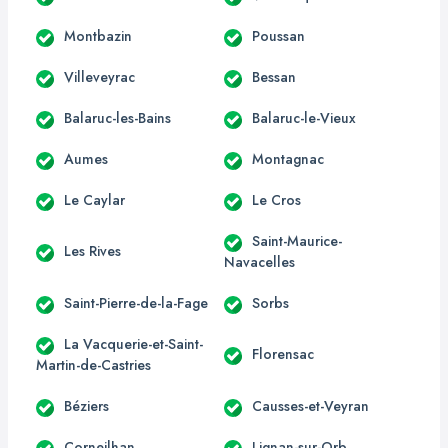
Montbazin
Poussan
Villeveyrac
Bessan
Balaruc-les-Bains
Balaruc-le-Vieux
Aumes
Montagnac
Le Caylar
Le Cros
Saint-Maurice-
Les Rives
Navacelles
Saint-Pierre-de-la-Fage
Sorbs
La Vacquerie-et-Saint-
Florensac
Martin-de-Castries
Béziers
Causses-et-Veyran
Corneilhan
Lignan-sur-Orb