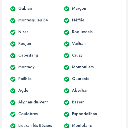
Gabian
Margon
Montesquieu 34
Néffiès
Nizas
Roquessels
Roujan
Vailhan
Capestang
Cruzy
Montady
Montouliers
Poilhès
Quarante
Agde
Abeilhan
Alignan-du-Vent
Bassan
Coulobres
Espondeilhan
Lieuran-lès-Béziers
Montblanc