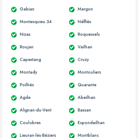
Gabian
Margon
Montesquieu 34
Néffiès
Nizas
Roquessels
Roujan
Vailhan
Capestang
Cruzy
Montady
Montouliers
Poilhès
Quarante
Agde
Abeilhan
Alignan-du-Vent
Bassan
Coulobres
Espondeilhan
Lieuran-lès-Béziers
Montblanc