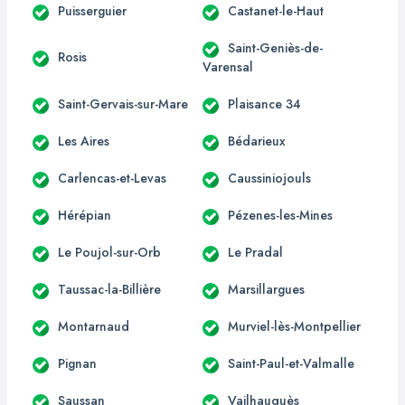
Puisserguier
Castanet-le-Haut
Saint-Geniès-de-
Rosis
Varensal
Saint-Gervais-sur-Mare
Plaisance 34
Les Aires
Bédarieux
Carlencas-et-Levas
Caussiniojouls
Hérépian
Pézenes-les-Mines
Le Poujol-sur-Orb
Le Pradal
Taussac-la-Billière
Marsillargues
Montarnaud
Murviel-lès-Montpellier
Pignan
Saint-Paul-et-Valmalle
Saussan
Vailhauquès