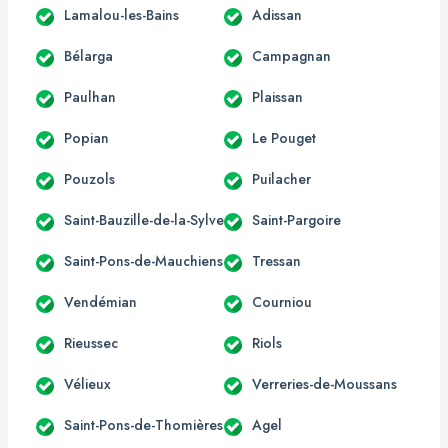
Lamalou-les-Bains
Adissan
Bélarga
Campagnan
Paulhan
Plaissan
Popian
Le Pouget
Pouzols
Puilacher
Saint-Bauzille-de-la-Sylve
Saint-Pargoire
Saint-Pons-de-Mauchiens
Tressan
Vendémian
Courniou
Rieussec
Riols
Vélieux
Verreries-de-Moussans
Saint-Pons-de-Thomières
Agel