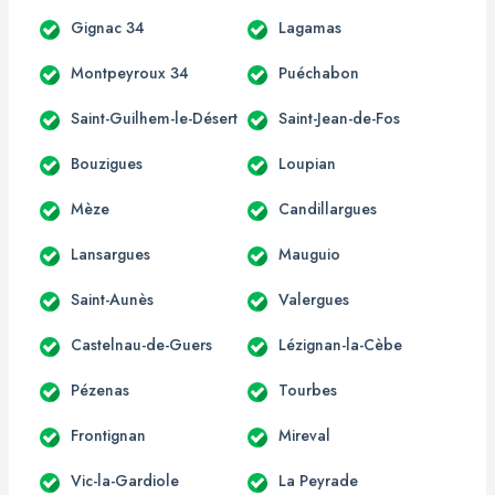
Gignac 34
Lagamas
Montpeyroux 34
Puéchabon
Saint-Guilhem-le-Désert
Saint-Jean-de-Fos
Bouzigues
Loupian
Mèze
Candillargues
Lansargues
Mauguio
Saint-Aunès
Valergues
Castelnau-de-Guers
Lézignan-la-Cèbe
Pézenas
Tourbes
Frontignan
Mireval
Vic-la-Gardiole
La Peyrade