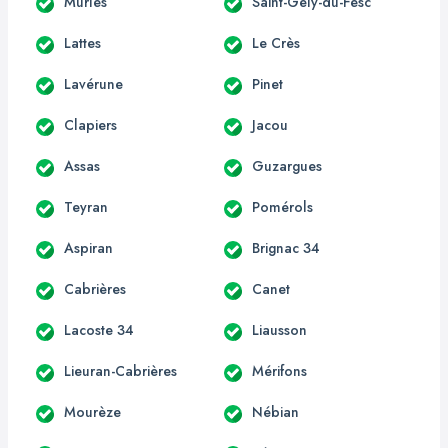
Murles
Saint-Gély-du-Fesc
Lattes
Le Crès
Lavérune
Pinet
Clapiers
Jacou
Assas
Guzargues
Teyran
Pomérols
Aspiran
Brignac 34
Cabrières
Canet
Lacoste 34
Liausson
Lieuran-Cabrières
Mérifons
Mourèze
Nébian