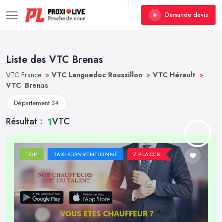
Demande devis
Liste des VTC Brenas
VTC France
>
VTC Languedoc Roussillon
>
VTC Hérault
>
VTC Brenas
Département 34
Résultat :
VTC
1
TOP
TAXI CONVENTIONNÉ
7 PLACES