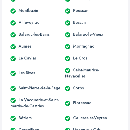
Montbazin
Poussan
Villeveyrac
Bessan
Balaruc-les-Bains
Balaruc-le-Vieux
Aumes
Montagnac
Le Caylar
Le Cros
Saint-Maurice-
Les Rives
Navacelles
Saint-Pierre-de-la-Fage
Sorbs
La Vacquerie-et-Saint-
Florensac
Martin-de-Castries
Béziers
Causses-et-Veyran
Corneilhan
Lignan-sur-Orb