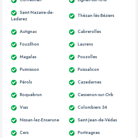
Saint-Nazaire-de-
Thèzan-lès-Béziers
Ladarez
Autignac
Cabrerolles
Fouzilhon
Laurens
Magalas
Pouzolles
Puimisson
Puissalicon
Pérols
Cazedarnes
Roquebrun
Cessenon-sur-Orb
Vias
Colombiers 34
Nissan-lez-Enserune
Saint-Jean-de-Védas
Cers
Portiragnes