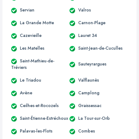
Servian
Valros
La Grande Motte
Carnon-Plage
Cazevieille
Lauret 34
Les Matelles
Saint-Jean-de-Cuculles
Saint-Mathieu-de-
Sauteyrargues
Tréviers
Le Triadou
Valflaunès
Avène
Camplong
Ceilhes-et-Rocozels
Graissessac
Saint-Étienne-Estréchoux
La Tour-sur-Orb
Palavas-les-Flots
Combes