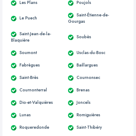
Les Plans
Poujols
Saint-Étienne-de-
Le Puech
Gourgas
Saint-Jean-de-la-
Soubès
Blaquière
Soumont
Usclas-du-Bosc
Fabrègues
Baillargues
Saint-Brès
Cournonsec
Cournonterral
Brenas
Dio-et-Valquières
Joncels
Lunas
Romiguières
Roqueredonde
Saint-Thibéry