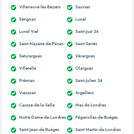
Villeneuve-lès-Béziers
Sauvian
Sérignan
Lunel
Lunel-Viel
Saint-Just 34
Saint-Nazaire-de-Pézan
Saint-Seriès
Saturargues
Vérargues
Villetelle
Olargues
Prémian
Saint-Julien 34
Vieussan
Argelliers
Causse-de-la-Selle
Mas-de-Londres
Notre-Dame-de-Londres
Pégairolles-de-Buèges
Saint-Jean-de-Buèges
Saint-Martin-de-Londres