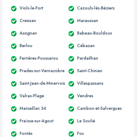
Viols-le-Fort
Cazouls-lès-Béziers
Creissan
Maraussan
Assignan
Babeau-Bouldoux
Berlou
Cébazan
Ferrières-Poussarou
Pardailhan
Prades-sur-Vernazobre
Saint-Chinian
Saint-Jean-de-Minervois
Villespassans
Valras-Plage
Vendres
Marseillan 34
Cambon-et-Salvergues
Fraïsse-sur-Agout
Le Soulié
Fontès
Fos