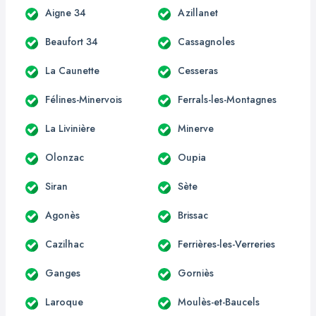
Aigne 34
Azillanet
Beaufort 34
Cassagnoles
La Caunette
Cesseras
Félines-Minervois
Ferrals-les-Montagnes
La Livinière
Minerve
Olonzac
Oupia
Siran
Sète
Agonès
Brissac
Cazilhac
Ferrières-les-Verreries
Ganges
Gorniès
Laroque
Moulès-et-Baucels