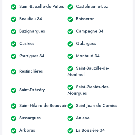
Saint-Bauzille-de-Putois
Castelnau-le-Lez
Beaulieu 34
Boisseron
Buzignargues
Campagne 34
Castries
Galargues
Garrigues 34
Montaud 34
Saint-Bauzille-de-
Restinclières
Montmel
Saint-Geniès-des-
Saint-Drézéry
Mourgues
Saint-Hilaire-de-Beauvoir
Saint-Jean-de-Cornies
Sussargues
Aniane
Arboras
La Boissière 34