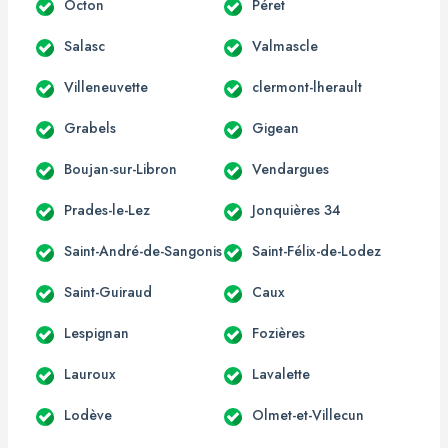
Octon
Péret
Salasc
Valmascle
Villeneuvette
clermont-lherault
Grabels
Gigean
Boujan-sur-Libron
Vendargues
Prades-le-Lez
Jonquières 34
Saint-André-de-Sangonis
Saint-Félix-de-Lodez
Saint-Guiraud
Caux
Lespignan
Fozières
Lauroux
Lavalette
Lodève
Olmet-et-Villecun