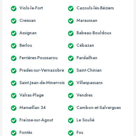
Viols-le-Fort
Cazouls-lès-Béziers
Creissan
Maraussan
Assignan
Babeau-Bouldoux
Berlou
Cébazan
Ferrières-Poussarou
Pardailhan
Prades-sur-Vernazobre
Saint-Chinian
Saint-Jean-de-Minervois
Villespassans
Valras-Plage
Vendres
Marseillan 34
Cambon-et-Salvergues
Fraïsse-sur-Agout
Le Soulié
Fontès
Fos