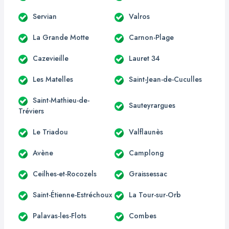
Servian
Valros
La Grande Motte
Carnon-Plage
Cazevieille
Lauret 34
Les Matelles
Saint-Jean-de-Cuculles
Saint-Mathieu-de-
Sauteyrargues
Tréviers
Le Triadou
Valflaunès
Avène
Camplong
Ceilhes-et-Rocozels
Graissessac
Saint-Étienne-Estréchoux
La Tour-sur-Orb
Palavas-les-Flots
Combes