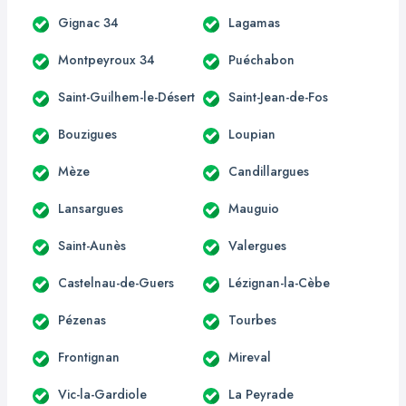
Gignac 34
Lagamas
Montpeyroux 34
Puéchabon
Saint-Guilhem-le-Désert
Saint-Jean-de-Fos
Bouzigues
Loupian
Mèze
Candillargues
Lansargues
Mauguio
Saint-Aunès
Valergues
Castelnau-de-Guers
Lézignan-la-Cèbe
Pézenas
Tourbes
Frontignan
Mireval
Vic-la-Gardiole
La Peyrade