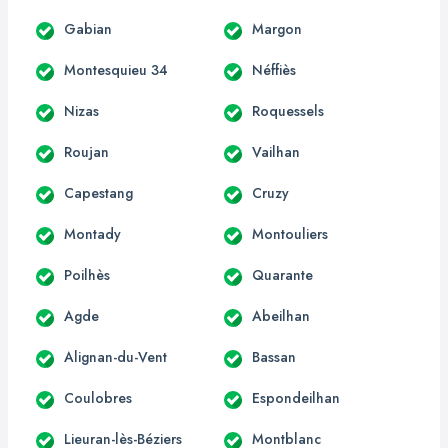
Gabian
Margon
Montesquieu 34
Néffiès
Nizas
Roquessels
Roujan
Vailhan
Capestang
Cruzy
Montady
Montouliers
Poilhès
Quarante
Agde
Abeilhan
Alignan-du-Vent
Bassan
Coulobres
Espondeilhan
Lieuran-lès-Béziers
Montblanc