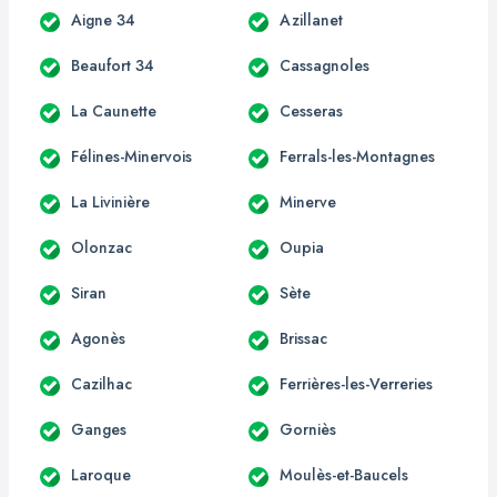
Aigne 34
Azillanet
Beaufort 34
Cassagnoles
La Caunette
Cesseras
Félines-Minervois
Ferrals-les-Montagnes
La Livinière
Minerve
Olonzac
Oupia
Siran
Sète
Agonès
Brissac
Cazilhac
Ferrières-les-Verreries
Ganges
Gorniès
Laroque
Moulès-et-Baucels