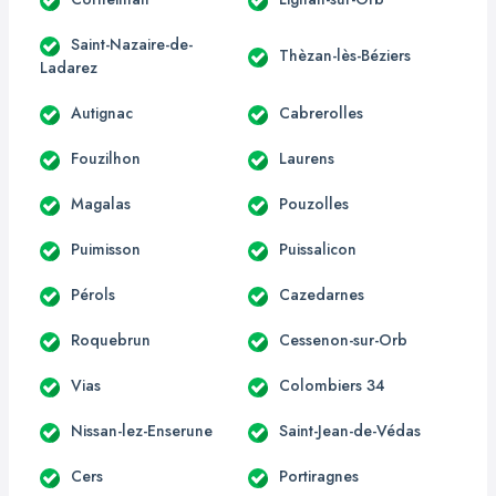
Saint-Nazaire-de-
Thèzan-lès-Béziers
Ladarez
Autignac
Cabrerolles
Fouzilhon
Laurens
Magalas
Pouzolles
Puimisson
Puissalicon
Pérols
Cazedarnes
Roquebrun
Cessenon-sur-Orb
Vias
Colombiers 34
Nissan-lez-Enserune
Saint-Jean-de-Védas
Cers
Portiragnes