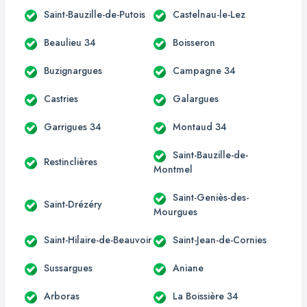
Saint-Bauzille-de-Putois
Castelnau-le-Lez
Beaulieu 34
Boisseron
Buzignargues
Campagne 34
Castries
Galargues
Garrigues 34
Montaud 34
Saint-Bauzille-de-
Restinclières
Montmel
Saint-Geniès-des-
Saint-Drézéry
Mourgues
Saint-Hilaire-de-Beauvoir
Saint-Jean-de-Cornies
Sussargues
Aniane
Arboras
La Boissière 34