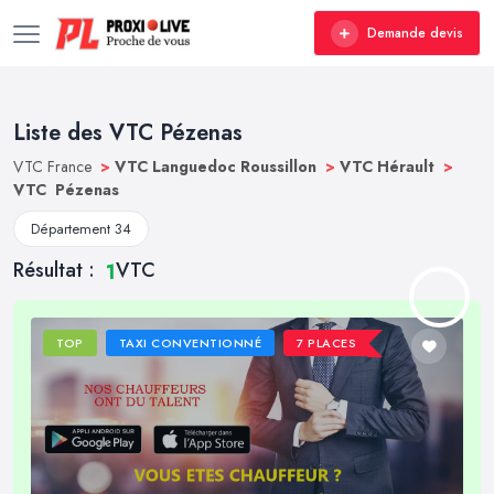
Demande devis
Liste des VTC Pézenas
VTC France
>
VTC Languedoc Roussillon
>
VTC Hérault
>
VTC Pézenas
Département 34
Résultat :
VTC
1
TOP
TAXI CONVENTIONNÉ
7 PLACES