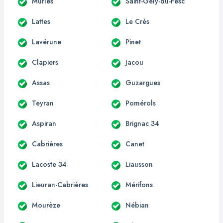
Murles
Saint-Gély-du-Fesc
Lattes
Le Crès
Lavérune
Pinet
Clapiers
Jacou
Assas
Guzargues
Teyran
Pomérols
Aspiran
Brignac 34
Cabrières
Canet
Lacoste 34
Liausson
Lieuran-Cabrières
Mérifons
Mourèze
Nébian