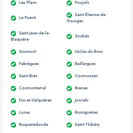
Les Plans
Poujols
Saint-Étienne-de-
Le Puech
Gourgas
Saint-Jean-de-la-
Soubès
Blaquière
Soumont
Usclas-du-Bosc
Fabrègues
Baillargues
Saint-Brès
Cournonsec
Cournonterral
Brenas
Dio-et-Valquières
Joncels
Lunas
Romiguières
Roqueredonde
Saint-Thibéry