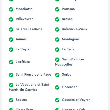
Montbazin
Poussan
Villeveyrac
Bessan
Balaruc-les-Bains
Balaruc-le-Vieux
Aumes
Montagnac
Le Caylar
Le Cros
Saint-Maurice-
Les Rives
Navacelles
Saint-Pierre-de-la-Fage
Sorbs
La Vacquerie-et-Saint-
Florensac
Martin-de-Castries
Béziers
Causses-et-Veyran
Corneilhan
Lignan-sur-Orb