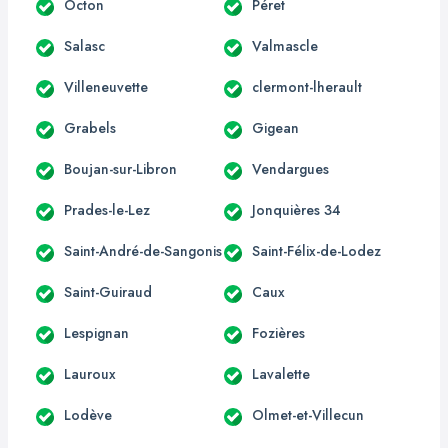
Octon
Péret
Salasc
Valmascle
Villeneuvette
clermont-lherault
Grabels
Gigean
Boujan-sur-Libron
Vendargues
Prades-le-Lez
Jonquières 34
Saint-André-de-Sangonis
Saint-Félix-de-Lodez
Saint-Guiraud
Caux
Lespignan
Fozières
Lauroux
Lavalette
Lodève
Olmet-et-Villecun