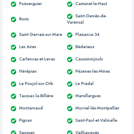
Puisserguier
Castanet-le-Haut
Saint-Geniès-de-
Rosis
Varensal
Saint-Gervais-sur-Mare
Plaisance 34
Les Aires
Bédarieux
Carlencas-et-Levas
Caussiniojouls
Hérépian
Pézenes-les-Mines
Le Poujol-sur-Orb
Le Pradal
Taussac-la-Billière
Marsillargues
Montarnaud
Murviel-lès-Montpellier
Pignan
Saint-Paul-et-Valmalle
Saussan
Vailhauquès