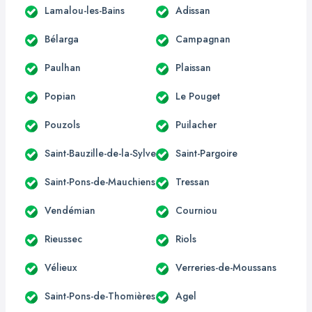
Lamalou-les-Bains
Adissan
Bélarga
Campagnan
Paulhan
Plaissan
Popian
Le Pouget
Pouzols
Puilacher
Saint-Bauzille-de-la-Sylve
Saint-Pargoire
Saint-Pons-de-Mauchiens
Tressan
Vendémian
Courniou
Rieussec
Riols
Vélieux
Verreries-de-Moussans
Saint-Pons-de-Thomières
Agel